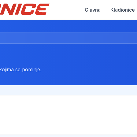
Glavna
Kladionice
 u kojima se pominje.