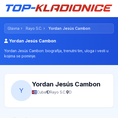
Glavna
Rayo S.C.
Yordan Jesús Cambon
Yordan Jesús Cambon
Yordan Jesús Cambon: biografija, trenutni tim, uloga i vesti u
kojima se pominje.
Yordan Jesús Cambon
Y
Cuba
Rayo S.C.
D