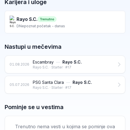
Karijera i uloge
Rayo S.C.
Trenutno
D
Nepoznat početak - danas
Nastupi u mečevima
Escambray
—
Rayo S.C.
01.08.2026
Rayo S.C. · Starter · #17
PSG Santa Clara
—
Rayo S.C.
05.07.2026
Rayo S.C. · Starter · #17
Pominje se u vestima
Trenutno nema vesti u kojima se pominje ova