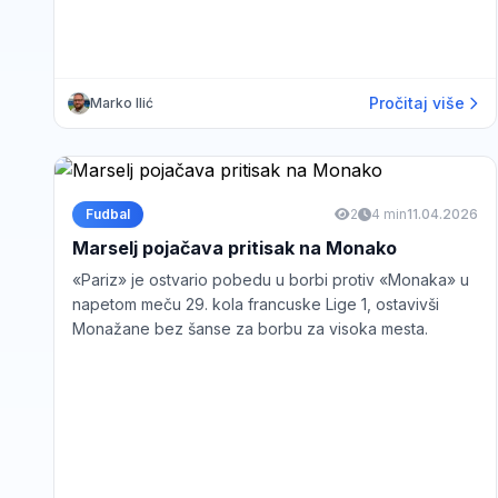
Pročitaj više
Marko Ilić
Fudbal
2
4 min
11.04.2026
Marselj pojačava pritisak na Monako
«Pariz» je ostvario pobedu u borbi protiv «Monaka» u
napetom meču 29. kola francuske Lige 1, ostavivši
Monažane bez šanse za borbu za visoka mesta.