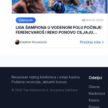
Vaterpolo
18
14.10.2025
LIGA ŠAMPIONA U VODENOM POLU POČINJE:
FERENCVAROŠ I REKO PONOVO CILJAJU
ISTORIJU
Pročitaj više
Vladimir Kovačević
Nezavisan rejting kladionica i onlajn kazina.
Odeljci
Poštene recenzije, aktuelni bonusi.
Glavna
© 2026 Top-Kladionice.rs. Sva prava zadržana.
Kladionice
Kazino
Bonusi