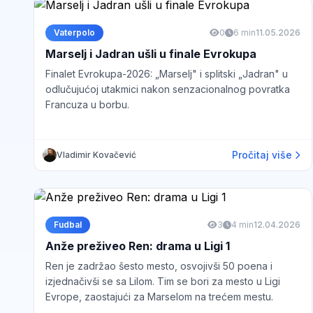
Vaterpolo
0
6 min
11.05.2026
Marselj i Jadran ušli u finale Evrokupa
Finalet Evrokupa-2026: „Marselj" i splitski „Jadran" u
odlučujućoj utakmici nakon senzacionalnog povratka
Francuza u borbu.
Pročitaj više
Vladimir Kovačević
Fudbal
3
4 min
12.04.2026
Anže preživeo Ren: drama u Ligi 1
Ren je zadržao šesto mesto, osvojivši 50 poena i
izjednačivši se sa Lilom. Tim se bori za mesto u Ligi
Evrope, zaostajući za Marselom na trećem mestu.