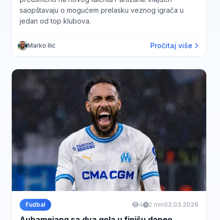
saopštavaju o mogućem prelasku veznog igrača u
jedan od top klubova.
Pročitaj više
Marko Ilić
Fudbal
4
2 min
02.03.2026
Aubamejang sa dva gola u finišu doneo