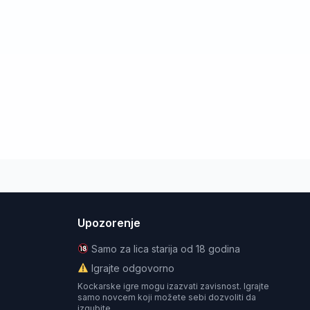
Upozorenje
Samo za lica starija od 18 godina
Igrajte odgovorno
Kockarske igre mogu izazvati zavisnost. Igrajte
samo novcem koji možete sebi dozvoliti da
izgubite.