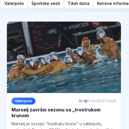
Vaterpolo
Sportske vesti
Tiket dana
Korisne informa
Vaterpolo
1
2 min
02.07.2026
Marselj završio sezonu sa „trostrukom
krunom
Marselj je osvojio "trostruku krunu" u vaterpolu,