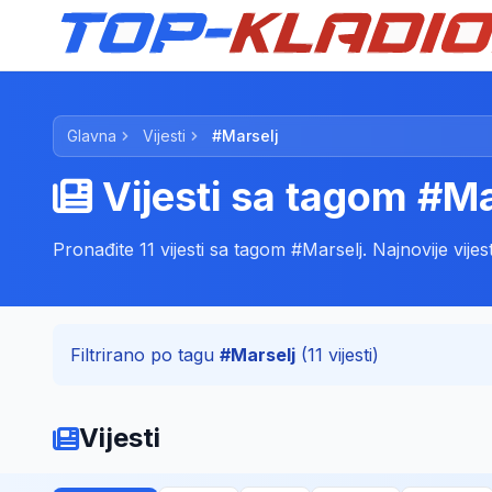
Glavna
Vijesti
#Marselj
Vijesti sa tagom #Ma
Pronađite 11 vijesti sa tagom #Marselj. Najnovije vijesti
Filtrirano po tagu
#Marselj
(11 vijesti)
Vijesti