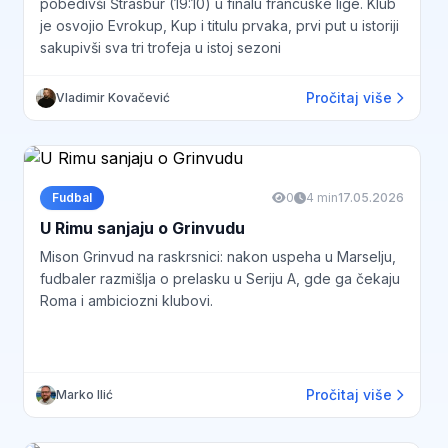
pobedivši Štrasbur (19:10) u finalu francuske lige. Klub
je osvojio Evrokup, Kup i titulu prvaka, prvi put u istoriji
sakupivši sva tri trofeja u istoj sezoni
Pročitaj više
Vladimir Kovačević
Fudbal
0
4 min
17.05.2026
U Rimu sanjaju o Grinvudu
Mison Grinvud na raskrsnici: nakon uspeha u Marselju,
fudbaler razmišlja o prelasku u Seriju A, gde ga čekaju
Roma i ambiciozni klubovi.
Pročitaj više
Marko Ilić