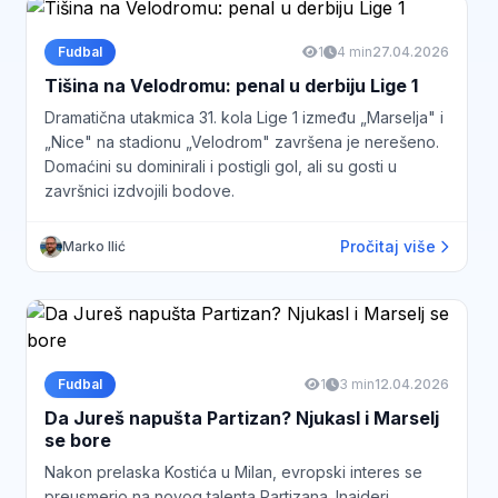
Fudbal
1
4 min
27.04.2026
Tišina na Velodromu: penal u derbiju Lige 1
Dramatična utakmica 31. kola Lige 1 između „Marselja" i
„Nice" na stadionu „Velodrom" završena je nerešeno.
Domaćini su dominirali i postigli gol, ali su gosti u
završnici izdvojili bodove.
Pročitaj više
Marko Ilić
Fudbal
1
3 min
12.04.2026
Da Jureš napušta Partizan? Njukasl i Marselj
se bore
Nakon prelaska Kostića u Milan, evropski interes se
preusmerio na novog talenta Partizana. Inajderi