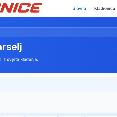
Glavna
Kladionice
rselj
 iz svijeta klađenja.