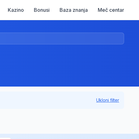
Kazino
Bonusi
Baza znanja
Meč centar
Ukloni filter