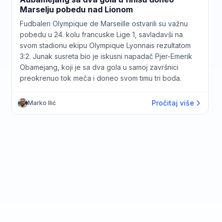
Marselju pobedu nad Lionom
Fudbaleri Olympique de Marseille ostvarili su važnu
pobedu u 24. kolu francuske Lige 1, savladavši na
svom stadionu ekipu Olympique Lyonnais rezultatom
3:2. Junak susreta bio je iskusni napadač Pjer-Emerik
Obamejang, koji je sa dva gola u samoj završnici
preokrenuo tok meča i doneo svom timu tri boda.
Pročitaj više
Marko Ilić