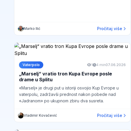
Pročitaj više
Marko Ilić
Vaterpolo
1
4 min
07.06.2026
„Marselj“ vratio tron Kupa Evrope posle
drame u Splitu
«Marselj» je drugi put u istoriji osvojio Kup Evrope u
vaterpolu, zadržavši prednost nakon pobede nad
«Jadranom» po ukupnom zbiru dva susreta.
Pročitaj više
Vladimir Kovačević