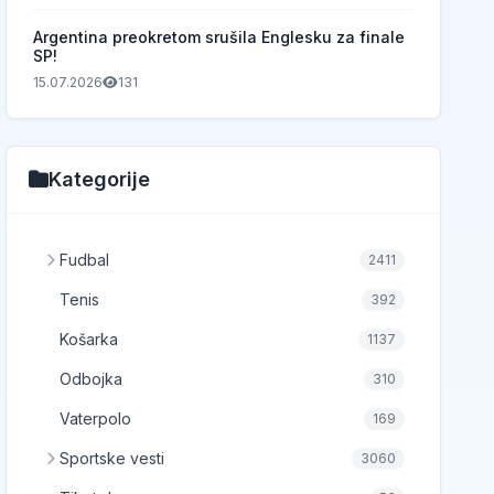
Argentina preokretom srušila Englesku za finale
SP!
15.07.2026
131
Kategorije
Fudbal
2411
Tenis
392
Košarka
1137
Odbojka
310
Vaterpolo
169
Sportske vesti
3060