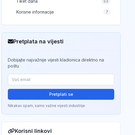
Tiket dana
53
Korisne informacije
7
Pretplata na vijesti
Dobijajte najvažnije vijesti kladionica direktno na
poštu
Pretplati se
Nikakav spam, samo važne vijesti industrije
Korisni linkovi