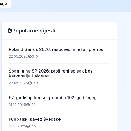
cije
Popularne vijesti
Roland Garros 2026: raspored, mreža i prenosi
22.05.2026
610
Španija na SP 2026: prošireni spisak bez
Karvahalja i Morate
23.05.2026
159
97-godišnji teniser pobedio 102-godišnjeg
15.10.2025
151
Fudbalski savez Švedske
15.10.2025
145