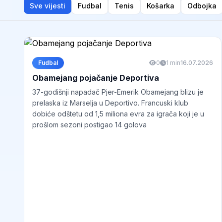
Sve vijesti
Fudbal
Tenis
Košarka
Odbojka
Fudbal
0
1 min
16.07.2026
Obamejang pojačanje Deportiva
37-godišnji napadač Pjer-Emerik Obamejang blizu je
prelaska iz Marselja u Deportivo. Francuski klub
dobiće odštetu od 1,5 miliona evra za igrača koji je u
prošlom sezoni postigao 14 golova