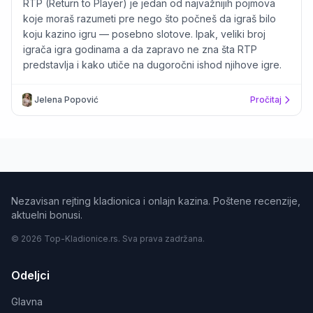
RTP (Return to Player) je jedan od najvažnijih pojmova
koje moraš razumeti pre nego što počneš da igraš bilo
koju kazino igru — posebno slotove. Ipak, veliki broj
igrača igra godinama a da zapravo ne zna šta RTP
predstavlja i kako utiče na dugoročni ishod njihove igre.
Jelena Popović
Pročitaj
Nezavisan rejting kladionica i onlajn kazina. Poštene recenzije,
aktuelni bonusi.
© 2026 Top-Kladionice.rs. Sva prava zadržana.
Odeljci
Glavna