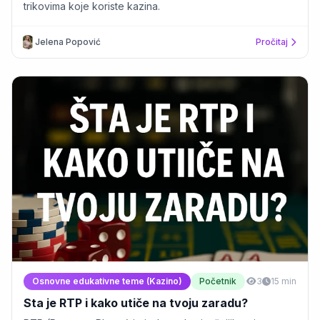
trikovima koje koriste kazina.
Jelena Popović
Pročitaj
Osnovne edukativne teme (Kazino)
Početnik
3
15 min
Sta je RTP i kako utiče na tvoju zaradu?