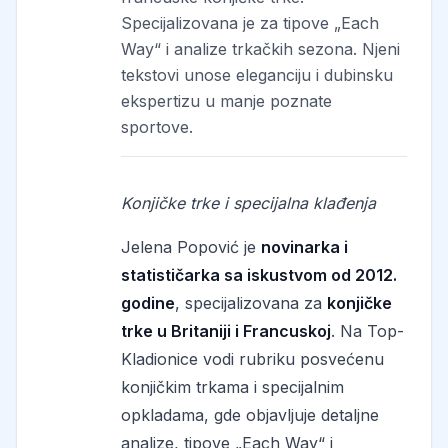
Specijalizovana je za tipove „Each
Way“ i analize trkačkih sezona. Njeni
tekstovi unose eleganciju i dubinsku
ekspertizu u manje poznate
sportove.
Konjičke trke i specijalna klađenja
Jelena Popović je
novinarka i
statističarka sa iskustvom od 2012.
godine
, specijalizovana za
konjičke
trke u Britaniji i Francuskoj
. Na Top-
Kladionice vodi rubriku posvećenu
konjičkim trkama i specijalnim
opkladama, gde objavljuje detaljne
analize, tipove „Each Way“ i