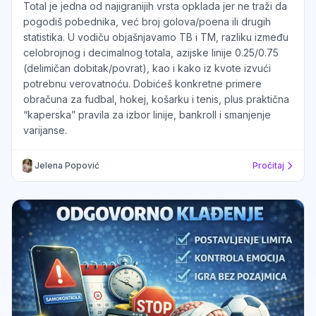
Total je jedna od najigranijih vrsta opklada jer ne traži da
pogodiš pobednika, već broj golova/poena ili drugih
statistika. U vodiču objašnjavamo TB i TM, razliku između
celobrojnog i decimalnog totala, azijske linije 0.25/0.75
(delimičan dobitak/povrat), kao i kako iz kvote izvući
potrebnu verovatnoću. Dobićeš konkretne primere
obračuna za fudbal, hokej, košarku i tenis, plus praktična
“kaperska” pravila za izbor linije, bankroll i smanjenje
varijanse.
Jelena Popović
Pročitaj