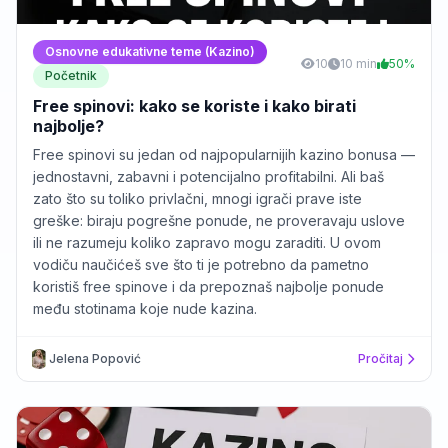
Osnovne edukativne teme (Kazino)
10
10 min
50%
Početnik
Free spinovi: kako se koriste i kako birati
najbolje?
Free spinovi su jedan od najpopularnijih kazino bonusa —
jednostavni, zabavni i potencijalno profitabilni. Ali baš
zato što su toliko privlačni, mnogi igrači prave iste
greške: biraju pogrešne ponude, ne proveravaju uslove
ili ne razumeju koliko zapravo mogu zaraditi. U ovom
vodiču naučićeš sve što ti je potrebno da pametno
koristiš free spinove i da prepoznaš najbolje ponude
među stotinama koje nude kazina.
Jelena Popović
Pročitaj