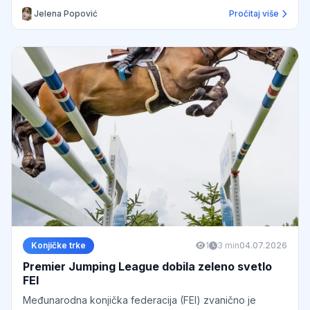
Jelena Popović
Pročitaj više
Konjičke trke
1
3 min
04.07.2026
Premier Jumping League dobila zeleno svetlo
FEI
Međunarodna konjička federacija (FEI) zvanično je