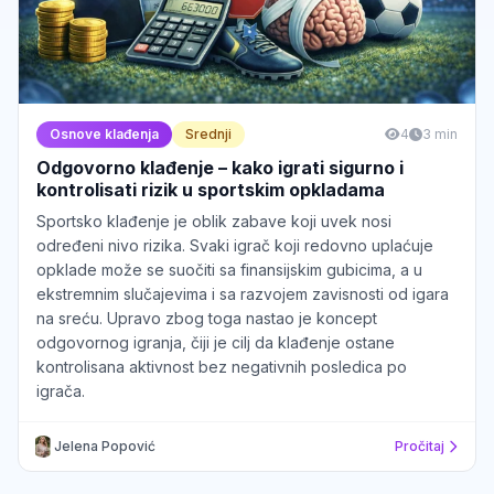
Osnove klađenja
Srednji
4
3 min
Odgovorno klađenje – kako igrati sigurno i
kontrolisati rizik u sportskim opkladama
Sportsko klađenje je oblik zabave koji uvek nosi
određeni nivo rizika. Svaki igrač koji redovno uplaćuje
opklade može se suočiti sa finansijskim gubicima, a u
ekstremnim slučajevima i sa razvojem zavisnosti od igara
na sreću. Upravo zbog toga nastao je koncept
odgovornog igranja, čiji je cilj da klađenje ostane
kontrolisana aktivnost bez negativnih posledica po
igrača.
Jelena Popović
Pročitaj