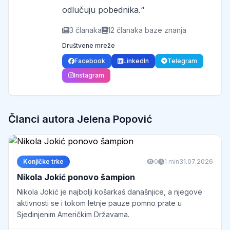
odlučuju pobednika.“
3 članaka
12 članaka baze znanja
Društvene mreže
Facebook
LinkedIn
Telegram
Instagram
Članci autora Jelena Popović
Konjičke trke
0
1 min
31.07.2026
Nikola Jokić ponovo šampion
Nikola Jokić je najbolji košarkaš današnjice, a njegove
aktivnosti se i tokom letnje pauze pomno prate u
Sjedinjenim Američkim Državama.