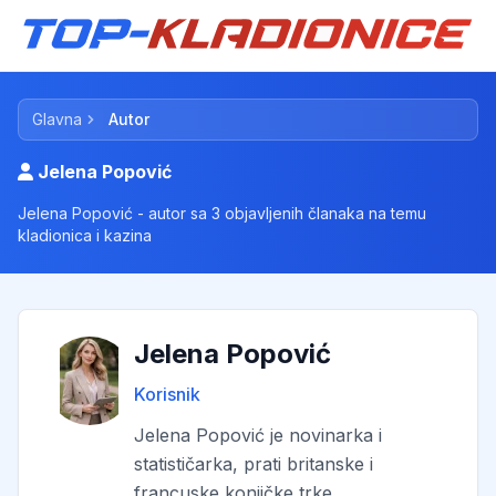
Glavna
Autor
Jelena Popović
Jelena Popović - autor sa 3 objavljenih članaka na temu
kladionica i kazina
Jelena Popović
Korisnik
Jelena Popović je novinarka i
statističarka, prati britanske i
francuske konjičke trke.