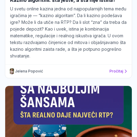
U svetu online kazina jedna od najpopularnijih tema među
igračima je — “kazino algoritam”. Da li kazino podešava
igre? Može li da utiče na RTP? Da li slot “zna” da treba da
pojede depozit? Kao i uvek, istina je kombinacija
matematike, regulacije i realnog iskustva igrača. U ovom
tekstu razdvajamo činjenice od mitova i objašnjavamo šta
kazino algoritmi zaista rade, a šta je potpuno pogrešno
shvatanje.
Jelena Popović
Pročitaj