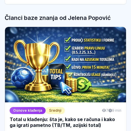
Članci baze znanja od Jelena Popović
Osnove klađenja
Srednji
7
9 min
Total u klađenju: šta je, kako se računa i kako
ga igrati pametno (TB/TM, azijski total)