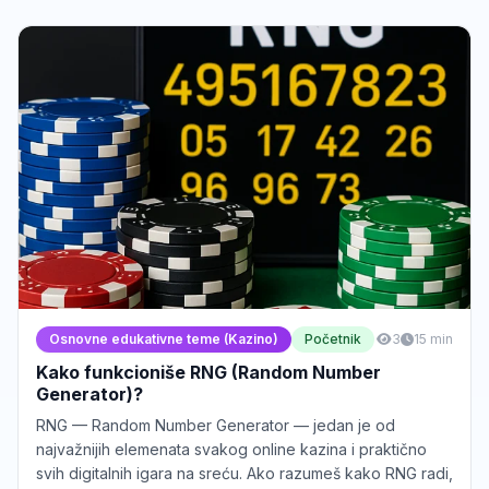
Osnovne edukativne teme (Kazino)
Početnik
3
15 min
Kako funkcioniše RNG (Random Number
Generator)?
RNG — Random Number Generator — jedan je od
najvažnijih elemenata svakog online kazina i praktično
svih digitalnih igara na sreću. Ako razumeš kako RNG radi,