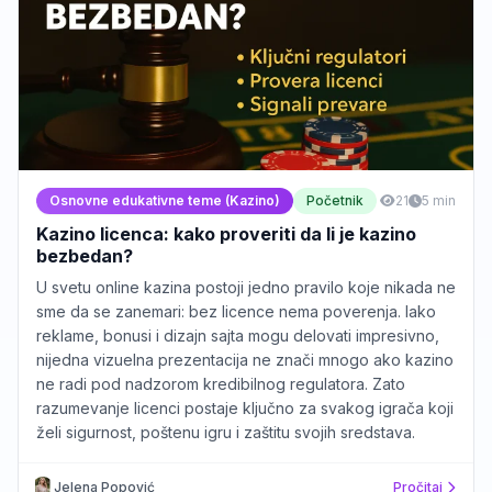
Osnovne edukativne teme (Kazino)
Početnik
21
5 min
Kazino licenca: kako proveriti da li je kazino
bezbedan?
U svetu online kazina postoji jedno pravilo koje nikada ne
sme da se zanemari: bez licence nema poverenja. Iako
reklame, bonusi i dizajn sajta mogu delovati impresivno,
nijedna vizuelna prezentacija ne znači mnogo ako kazino
ne radi pod nadzorom kredibilnog regulatora. Zato
razumevanje licenci postaje ključno za svakog igrača koji
želi sigurnost, poštenu igru i zaštitu svojih sredstava.
Jelena Popović
Pročitaj