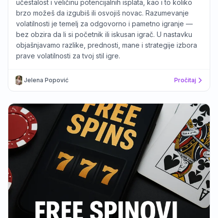
učestalost i veličinu potencijalnih isplata, kao i to koliko
brzo možeš da izgubiš ili osvojiš novac. Razumevanje
volatilnosti je temelj za odgovorno i pametno igranje —
bez obzira da li si početnik ili iskusan igrač. U nastavku
objašnjavamo razlike, prednosti, mane i strategije izbora
prave volatilnosti za tvoj stil igre.
Jelena Popović
Pročitaj