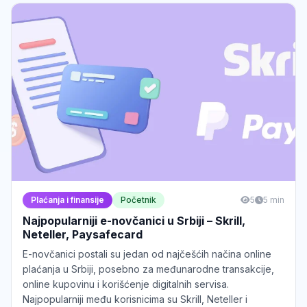
Plaćanja i finansije
Početnik
5
5 min
Najpopularniji e-novčanici u Srbiji – Skrill,
Neteller, Paysafecard
E-novčanici postali su jedan od najčešćih načina online
plaćanja u Srbiji, posebno za međunarodne transakcije,
online kupovinu i korišćenje digitalnih servisa.
Najpopularniji među korisnicima su Skrill, Neteller i