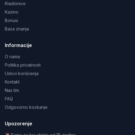
Kladionice
Kazino
Bonusi
Baza znanja
Informacije
O nama
Politika privatnosti
Uslovi korišćenja
Kontakt
Nas tim
FAQ
Odgovorno kockanje
Upozorenje
Samo za lica starija od 18 godina