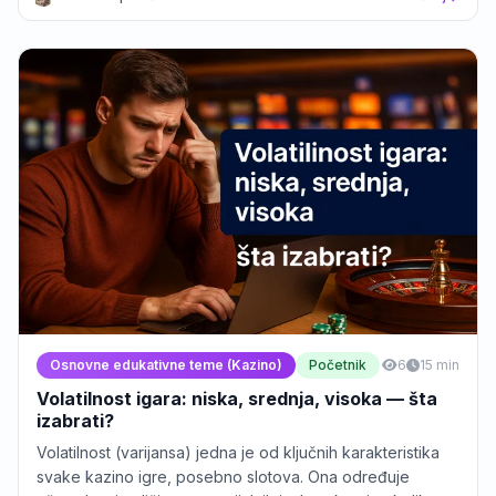
Osnovne edukativne teme (Kazino)
Početnik
6
15 min
Volatilnost igara: niska, srednja, visoka — šta
izabrati?
Volatilnost (varijansa) jedna je od ključnih karakteristika
svake kazino igre, posebno slotova. Ona određuje