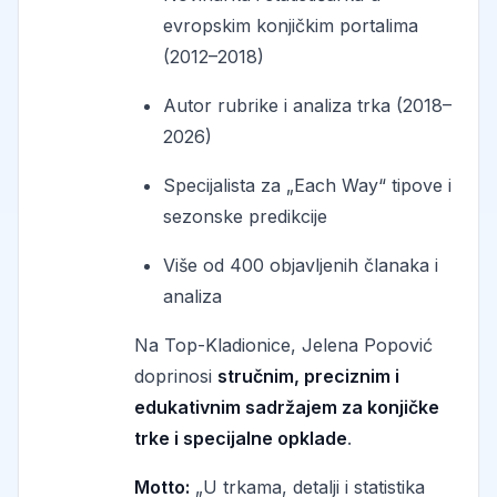
evropskim konjičkim portalima
(2012–2018)
Autor rubrike i analiza trka (2018–
2026)
Specijalista za „Each Way“ tipove i
sezonske predikcije
Više od 400 objavljenih članaka i
analiza
Na Top-Kladionice, Jelena Popović
doprinosi
stručnim, preciznim i
edukativnim sadržajem za konjičke
trke i specijalne opklade
.
Motto:
„U trkama, detalji i statistika