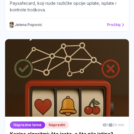
Paysafecard, koji nude različite opcije uplate, isplate i
kontrole troškova.
Jelena Popović
Pročitaj
Napredne teme
Napredni
5
20 min
Kazino algoritmi: šta jeste, a šta nije istina?