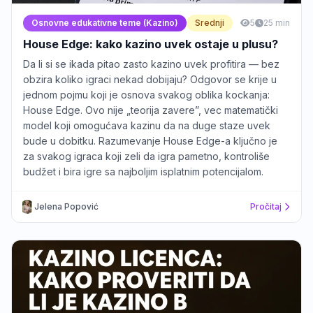
Osnovne edukativne teme (Kazino)
Srednji
5
25 min
House Edge: kako kazino uvek ostaje u plusu?
Da li si se ikada pitao zasto kazino uvek profitira — bez
obzira koliko igraci nekad dobijaju? Odgovor se krije u
jednom pojmu koji je osnova svakog oblika kockanja:
House Edge. Ovo nije „teorija zavere”, vec matematički
model koji omogućava kazinu da na duge staze uvek
bude u dobitku. Razumevanje House Edge-a ključno je
za svakog igraca koji zeli da igra pametno, kontroliše
budžet i bira igre sa najboljim isplatnim potencijalom.
Jelena Popović
Pročitaj