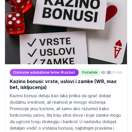
Osnovne edukativne teme (Kazino)
Početnik
2
20 min
Kazino bonusi: vrste, uslovi i zamke (WR, max
bet, iskljucenja)
Kazino bonusi deluju kao laka prilika da igrač dobije
dodatnu vrednost, ali realnost je mnogo složenija.
Promocije jesu korisne, ali samo ako razumeš kako
funkcionišu uslovi, šta kriju sitna slova i koje zamke mogu
da ugroze tvoju strategiju i bankrol. U nastavku dobijaš
detaljan vodič o vrstama bonusa, najbitnijim pravilima i