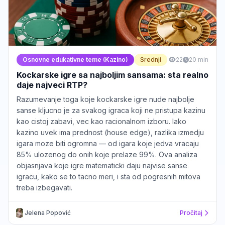
Osnovne edukativne teme (Kazino)
Srednji
22
20 min
Kockarske igre sa najboljim sansama: sta realno
daje najveci RTP?
Razumevanje toga koje kockarske igre nude najbolje
sanse kljucno je za svakog igraca koji ne pristupa kazinu
kao cistoj zabavi, vec kao racionalnom izboru. Iako
kazino uvek ima prednost (house edge), razlika izmedju
igara moze biti ogromna — od igara koje jedva vracaju
85% ulozenog do onih koje prelaze 99%. Ova analiza
objasnjava koje igre matematicki daju najvise sanse
igracu, kako se to tacno meri, i sta od pogresnih mitova
treba izbegavati.
Jelena Popović
Pročitaj