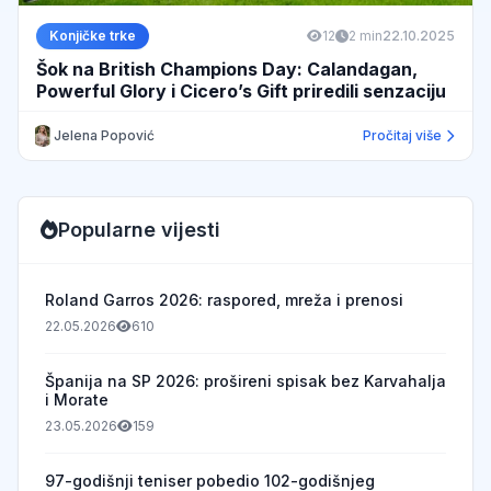
Konjičke trke
12
2 min
22.10.2025
Šok na British Champions Day: Calandagan,
Powerful Glory i Cicero’s Gift priredili senzaciju
Jelena Popović
Pročitaj više
Popularne vijesti
Roland Garros 2026: raspored, mreža i prenosi
22.05.2026
610
Španija na SP 2026: prošireni spisak bez Karvahalja
i Morate
23.05.2026
159
97-godišnji teniser pobedio 102-godišnjeg