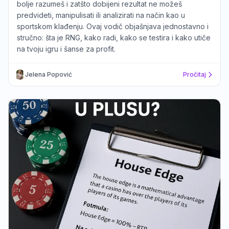
bolje razumeš i zatšto dobijeni rezultat ne možeš
predvideti, manipulisati ili analizirati na način kao u
sportskom klađenju. Ovaj vodič objašnjava jednostavno i
stručno: šta je RNG, kako radi, kako se testira i kako utiče
na tvoju igru i šanse za profit.
Jelena Popović
Pročitaj