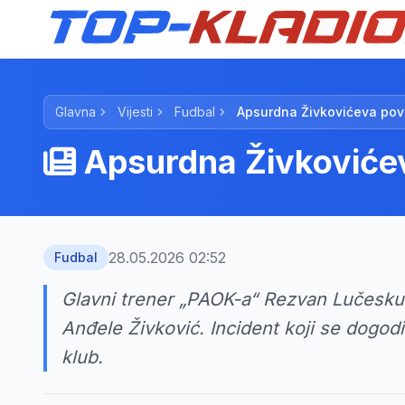
Glavna
Vijesti
Fudbal
Apsurdna Živkovićeva povr
Apsurdna Živkovićev
28.05.2026 02:52
Fudbal
Glavni trener „PAOK-a“ Rezvan Lučesku 
Anđele Živković. Incident koji se dogod
klub.