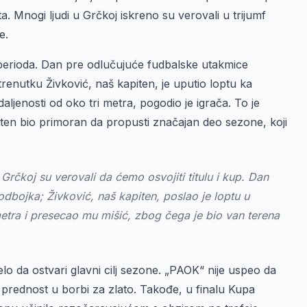
. Mnogi ljudi u Grčkoj iskreno su verovali u trijumf
e.
 perioda. Dan pre odlučujuće fudbalske utakmice
enutku Živković, naš kapiten, je uputio loptu ka
aljenosti od oko tri metra, pogodio je igrača. To je
iten bio primoran da propusti značajan deo sezone, koji
rčkoj su verovali da ćemo osvojiti titulu i kup. Dan
dbojka; Živković, naš kapiten, poslao je loptu u
etra i presecao mu mišić, zbog čega je bio van terena
lo da ostvari glavni cilj sezone. „PAOK“ nije uspeo da
 prednost u borbi za zlato. Takođe, u finalu Kupa