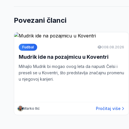
Povezani članci
Fudbal
0
08.08.2026
Mudrik ide na pozajmicu u Koventri
Mihajlo Mudrik bi mogao ovog leta da napusti Čelsi i
preseli se u Koventri, što predstavlja značajnu promenu
u njegovoj karijeri.
Pročitaj više
Marko Ilić