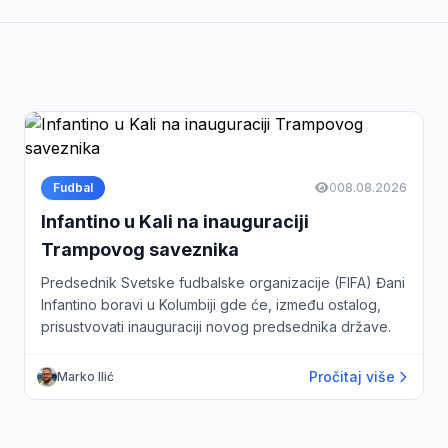
Fudbal
0
08.08.2026
Infantino u Kali na inauguraciji
Trampovog saveznika
Predsednik Svetske fudbalske organizacije (FIFA) Đani
Infantino boravi u Kolumbiji gde će, između ostalog,
prisustvovati inauguraciji novog predsednika države.
Pročitaj više
Marko Ilić