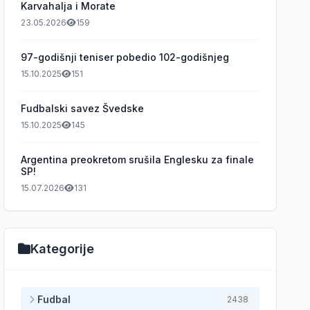
Karvahalja i Morate
23.05.2026
159
97-godišnji teniser pobedio 102-godišnjeg
15.10.2025
151
Fudbalski savez Švedske
15.10.2025
145
Argentina preokretom srušila Englesku za finale
SP!
15.07.2026
131
Kategorije
Fudbal
2438