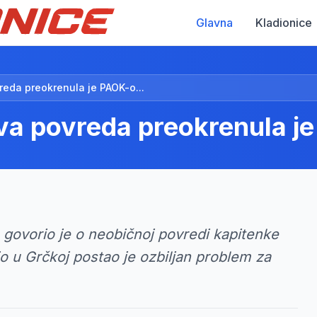
Glavna
Kladionice
eda preokrenula je PAOK-o...
a povreda preokrenula j
govorio je o neobičnoj povredi kapitenke
io u Grčkoj postao je ozbiljan problem za