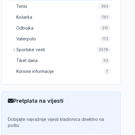
Tenis
393
Košarka
1151
Odbojka
310
Vaterpolo
172
Sportske vesti
3078
Tiket dana
53
Korisne informacije
7
Pretplata na vijesti
Dobijajte najvažnije vijesti kladionica direktno na
poštu