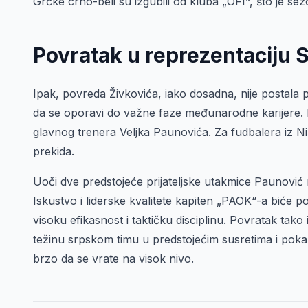
Grčke crno-beli su izgubili od kluba „OFI“, što je s
Povratak u reprezentaciju S
Ipak, povreda Živkovića, iako dosadna, nije postala
da se oporavi do važne faze međunarodne karijere. 
glavnog trenera Veljka Paunovića. Za fudbalera iz N
prekida.
Uoči dve predstojeće prijateljske utakmice Paunović 
Iskustvo i liderske kvalitete kapiten „PAOK“-a biće 
visoku efikasnost i taktičku disciplinu. Povratak tak
težinu srpskom timu u predstojećim susretima i poka
brzo da se vrate na visok nivo.