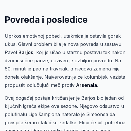
Povreda i posledice
Uprkos emotivnoj pobedi, utakmica je ostavila gorak
ukus. Glavni problem bila je nova povreda u sastavu.
Pavel
Barjos
, koji je ušao u startnu postavu tek nakon
dvomesečne pauze, doživeo je ozbiljnu povredu. Na
60. minuti je pao na travnjak, a njegova zamena nije
donela olakšanje. Najverovatnije će kolumbijski vezista
propustiti odlučujući meč protiv
Arsenala
.
Ovaj događaj postaje kritičan jer je Barjos bio jedan od
ključnih igrača ekipe ove sezone. Njegovo odsustvo u
polufinalu Lige šampiona nateralo je Simeonea da
preispita šemu i taktičke zadatke. Ekipi će biti potrebna
zamena za lidera u sredini terena, gde je njegov