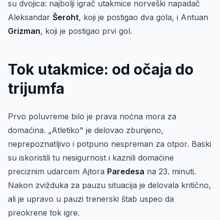
su dvojica: najbolji igrač utakmice norveški napadač
Aleksandar
Šeroht
, koji je postigao dva gola, i Antuan
Grizman
, koji je postigao prvi gol.
Tok utakmice: od očaja do
trijumfa
Prvo poluvreme bilo je prava noćna mora za
domaćina. „Atletiko" je delovao zbunjeno,
neprepoznatljivo i potpuno nespreman za otpor. Baski
su iskoristili tu nesigurnost i kaznili domaćine
preciznim udarcem Ajtora
Paredesa
na 23. minuti.
Nakon zvižduka za pauzu situacija je delovala kritično,
ali je upravo u pauzi trenerski štab uspeo da
preokrene tok igre.