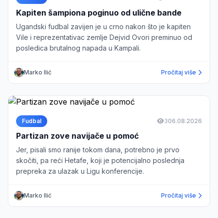
Kapiten šampiona poginuo od ulične bande
Ugandski fudbal zavijen je u crno nakon što je kapiten
Vile i reprezentativac zemlje Dejvid Ovori preminuo od
posledica brutalnog napada u Kampali.
Marko Ilić
Pročitaj više
Fudbal
3
06.08.2026
Partizan zove navijače u pomoć
Jer, pisali smo ranije tokom dana, potrebno je prvo
skočiti, pa reći Hetafe, koji je potencijalno poslednja
prepreka za ulazak u Ligu konferencije.
Marko Ilić
Pročitaj više