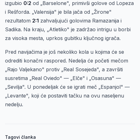
izgubio
0:2
od „Barselone", primivši golove od Lopeza
i Rešforda. „Valensija" je bila jača od „Žirone"
rezultatom
2:1
zahvaljujući golovima Ramazanija i
Sadika. Na kraju, „Atletiko" je zadržao intrigu u borbi
za visoka mesta, uprkos gubitku ključnog igrača.
Pred navijačima je još nekoliko kola u kojima će se
odrediti konačni raspored. Nedelja će početi mečom
„Rajo Valjekano" protiv „Real Sosejeda", a završiti
susretima „Real Oviedo" — „Elče" i „Osasuna" —
„Sevilja". U ponedeljak će se igrati meč „Espanjol" —
„Levante", koji će postaviti tačku na ovu naseljenu
nedelju.
Tagovi članka