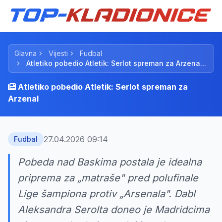
Glavna
Vijesti
Fudbal
Atletiko pobedio Atletik: Serlot spreman za Arzena...
Atletiko pobedio Atletik: Serlot spreman za
Arzenal
27.04.2026 09:14
Fudbal
Pobeda nad Baskima postala je idealna
priprema za „matraše" pred polufinale
Lige šampiona protiv „Arsenala". Dabl
Aleksandra Serolta doneo je Madridcima