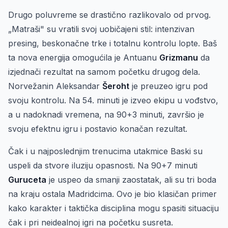
Drugo poluvreme se drastično razlikovalo od prvog.
„Matraši" su vratili svoj uobičajeni stil: intenzivan
presing, beskonačne trke i totalnu kontrolu lopte. Baš
ta nova energija omogućila je Antuanu
Grizmanu
da
izjednači rezultat na samom početku drugog dela.
Norvežanin Aleksandar
Šeroht
je preuzeo igru pod
svoju kontrolu. Na 54. minuti je izveo ekipu u vođstvo,
a u nadoknadi vremena, na 90+3 minuti, završio je
svoju efektnu igru i postavio konačan rezultat.
Čak i u najposlednjim trenucima utakmice Baski su
uspeli da stvore iluziju opasnosti. Na 90+7 minuti
Guruceta
je uspeo da smanji zaostatak, ali su tri boda
na kraju ostala Madridcima. Ovo je bio klasičan primer
kako karakter i taktička disciplina mogu spasiti situaciju
čak i pri neidealnoj igri na početku susreta.