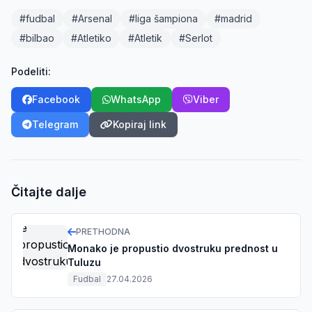
#fudbal
#Arsenal
#liga šampiona
#madrid
#bilbao
#Atletiko
#Atletik
#Serlot
Podeliti:
Facebook
WhatsApp
Viber
Telegram
Kopiraj link
Čitajte dalje
PRETHODNA
Monako je propustio dvostruku prednost u
Tuluzu
Fudbal
27.04.2026