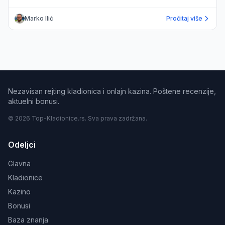
Marko Ilić
Pročitaj više
Nezavisan rejting kladionica i onlajn kazina. Poštene recenzije,
aktuelni bonusi.
© 2026 Top-Kladionice.rs. Sva prava zadržana.
Odeljci
Glavna
Kladionice
Kazino
Bonusi
Baza znanja