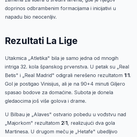
doprinos odbrambenim formacijama i inicijativi u
napadu bio neocenljiv.
Rezultati La Lige
Utakmica „Atletika" bila je samo jedna od mnogih
intriga 32. kola španskog prvenstva. U petak su „Real
Betis" i „Real Madrid" odigrali nerešeno rezultatom
1:1
.
Gol je postigao Vinisijus, ali je na 90+4 minuti Giljero
spasao bodove za domaćine. Subota je donela
gledaocima još više golova i drame.
U Bilbau je „Alaves" ostvario pobedu u vođstvu nad
„Majorkom" rezultatom
2:1
, realizujući dva gola
Martinesa. U drugom meču je „Hetafe" ubedljivo