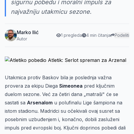
sigurnu pobedu i moralni impuls za
najvažniju utakmicu sezone.
Marko Ilić
1 pregleda
4 min čitanja
Podeliti
Autor
Utakmica protiv Baskov bila je poslednja važna
provera za ekipu Diega
Simeonea
pred ključnim
duelom sezone. Već za četiri dana „matraši" će se
sastati sa
Arsenalom
u polufinalu Lige šampiona na
istom stadionu. Madridci su očekivali ovaj susret sa
posebnim uzbuđenjem i, konačno, dobili zasluženi
impuls pred evropski boj. Ključni doprinos pobedi dali