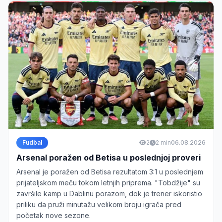
Fudbal
2
2 min
06.08.2026
Arsenal poražen od Betisa u poslednjoj proveri
Arsenal je poražen od Betisa rezultatom 3:1 u poslednjem
prijateljskom meču tokom letnjih priprema. "Tobdžije" su
završile kamp u Dablinu porazom, dok je trener iskoristio
priliku da pruži minutažu velikom broju igrača pred
početak nove sezone.