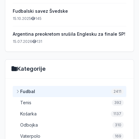
Fudbalski savez Švedske
15.10.2025
145
Argentina preokretom srušila Englesku za finale SP!
15.07.2026
131
Kategorije
Fudbal
2411
Tenis
392
Košarka
1137
Odbojka
310
Vaterpolo
169