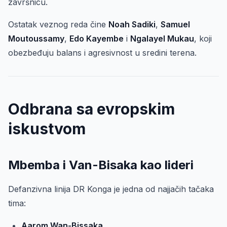
završnicu.
Ostatak veznog reda čine
Noah Sadiki
,
Samuel
Moutoussamy
,
Edo Kayembe
i
Ngalayel Mukau
, koji
obezbeđuju balans i agresivnost u sredini terena.
Odbrana sa evropskim
iskustvom
Mbemba i Van-Bisaka kao lideri
Defanzivna linija DR Konga je jedna od najjačih tačaka
tima:
Aarom Wan-Bissaka