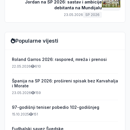
Jordan na SP 2026: sastav i ambicije
debitanta na Mundijalu
23.05.2026
SP 2026
Popularne vijesti
Roland Garros 2026: raspored, mreža i prenosi
22.05.2026
610
Španija na SP 2026: prošireni spisak bez Karvahalja
i Morate
23.05.2026
159
97-godišnji teniser pobedio 102-godišnjeg
15.10.2025
151
Fudbalski savez Švedske