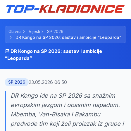
Glavna
Vijesti
SP 2026
DR Kongo na SP 2026: sastav i ambicije “Leoparda”
DR Kongo na SP 2026: sastav i ambicije
“Leoparda”
23.05.2026 06:50
SP 2026
DR Kongo ide na SP 2026 sa snažnim
evropskim jezgom i opasnim napadom.
Mbemba, Van-Bisaka i Bakambu
predvode tim koji želi prolazak iz grupe i