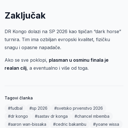
Zaključak
DR Kongo dolazi na SP 2026 kao tipičan “dark horse”
turnira. Tim ima ozbiljan evropski kvalitet, fizičku
snagu i opasne napadače.
Ako se sve poklopi,
plasman u osminu finala je
realan cilj
, a eventualno i više od toga.
Tagovi članka
#fudbal
#sp 2026
#svetsko prvenstvo 2026
#dr kongo
#sastav dr konga
#chancel mbemba
#aaron wan-bissaka
#cedric bakambu
#yoane wissa