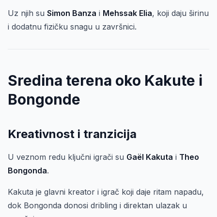
Uz njih su
Simon Banza
i
Mehssak Elia
, koji daju širinu
i dodatnu fizičku snagu u završnici.
Sredina terena oko Kakute i
Bongonde
Kreativnost i tranzicija
U veznom redu ključni igrači su
Gaël Kakuta
i
Theo
Bongonda
.
Kakuta je glavni kreator i igrač koji daje ritam napadu,
dok Bongonda donosi dribling i direktan ulazak u