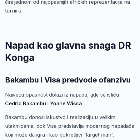
čini jednom od najopasnijih afričkih reprezentacija na
turniru.
Napad kao glavna snaga DR
Konga
Bakambu i Visa predvode ofanzivu
Najveća opasnost dolazi iz napada, gde se ističu
Cedric Bakambu
i
Yoane Wissa
.
Bakambu donosi iskustvo i realizaciju u velikim
utakmicama, dok Visa predstavlja modernog napadača
koji može da igra i kao pokretljivi “target man”.