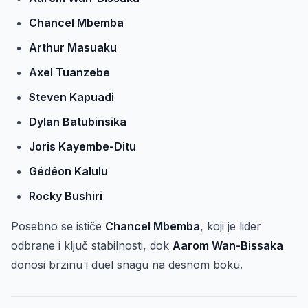
Chancel Mbemba
Arthur Masuaku
Axel Tuanzebe
Steven Kapuadi
Dylan Batubinsika
Joris Kayembe-Ditu
Gédéon Kalulu
Rocky Bushiri
Posebno se ističe
Chancel Mbemba
, koji je lider
odbrane i ključ stabilnosti, dok
Aarom Wan-Bissaka
donosi brzinu i duel snagu na desnom boku.