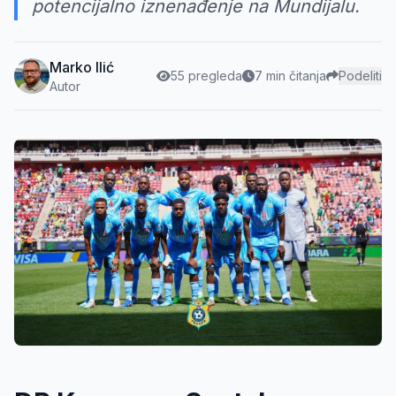
potencijalno iznenađenje na Mundijalu.
Marko Ilić
55 pregleda
7 min čitanja
Podeliti
Autor