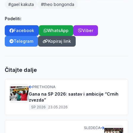
#gael kakuta
#theo bongonda
Podeliti:
Facebook
WhatsApp
Viber
Telegram
Kopiraj link
Čitajte dalje
PRETHODNA
Gana na SP 2026: sastav i ambicije “Crnih
zvezda”
SP 2026
23.05.2026
SLEDEĆA