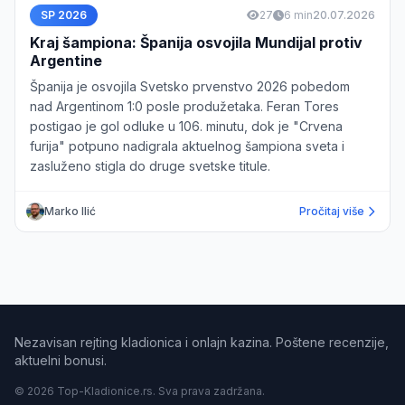
SP 2026
27
6 min
20.07.2026
Kraj šampiona: Španija osvojila Mundijal protiv
Argentine
Španija je osvojila Svetsko prvenstvo 2026 pobedom
nad Argentinom 1:0 posle produžetaka. Feran Tores
postigao je gol odluke u 106. minutu, dok je "Crvena
furija" potpuno nadigrala aktuelnog šampiona sveta i
zasluženo stigla do druge svetske titule.
Marko Ilić
Pročitaj više
Nezavisan rejting kladionica i onlajn kazina. Poštene recenzije,
aktuelni bonusi.
© 2026 Top-Kladionice.rs. Sva prava zadržana.