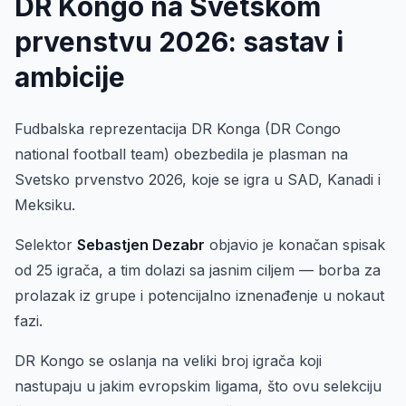
DR Kongo na Svetskom
prvenstvu 2026: sastav i
ambicije
Fudbalska reprezentacija DR Konga (DR Congo
national football team) obezbedila je plasman na
Svetsko prvenstvo 2026, koje se igra u SAD, Kanadi i
Meksiku.
Selektor
Sebastjen Dezabr
objavio je konačan spisak
od 25 igrača, a tim dolazi sa jasnim ciljem — borba za
prolazak iz grupe i potencijalno iznenađenje u nokaut
fazi.
DR Kongo se oslanja na veliki broj igrača koji
nastupaju u jakim evropskim ligama, što ovu selekciju