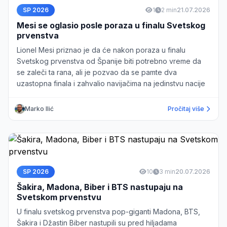
SP 2026
1
2 min
21.07.2026
Mesi se oglasio posle poraza u finalu Svetskog
prvenstva
Lionel Mesi priznao je da će nakon poraza u finalu
Svetskog prvenstva od Španije biti potrebno vreme da
se zaleči ta rana, ali je pozvao da se pamte dva
uzastopna finala i zahvalio navijačima na jedinstvu nacije
Marko Ilić
Pročitaj više
SP 2026
10
3 min
20.07.2026
Šakira, Madona, Biber i BTS nastupaju na
Svetskom prvenstvu
U finalu svetskog prvenstva pop-giganti Madona, BTS,
Šakira i Džastin Biber nastupili su pred hiljadama