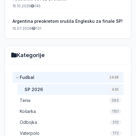
15.10.2025
145
Argentina preokretom srušila Englesku za finale SP!
15.07.2026
131
Kategorije
Fudbal
2438
SP 2026
435
Tenis
393
Košarka
1151
Odbojka
310
Vaterpolo
172