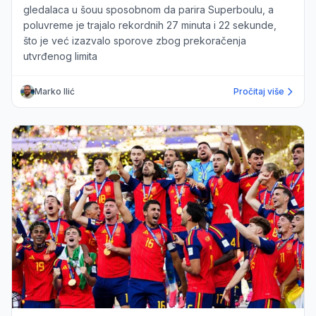
gledalaca u šouu sposobnom da parira Superboulu, a
poluvreme je trajalo rekordnih 27 minuta i 22 sekunde,
što je već izazvalo sporove zbog prekoračenja
utvrđenog limita
Marko Ilić
Pročitaj više