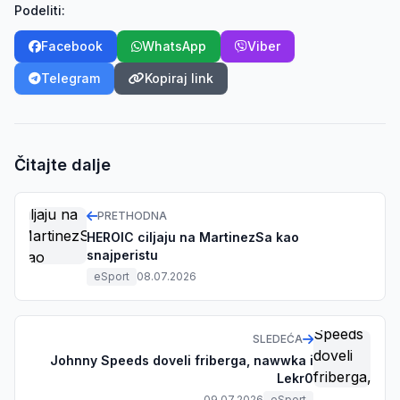
Podeliti:
Facebook
WhatsApp
Viber
Telegram
Kopiraj link
Čitajte dalje
PRETHODNA
HEROIC ciljaju na MartinezSa kao
snajperistu
eSport
08.07.2026
SLEDEĆA
Johnny Speeds doveli friberga, nawwka i
Lekr0
09.07.2026
eSport