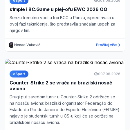
eSport
2
08.08.2026
s1mple i BC.Game u plej-ofu EWC 2026 OQ
Senzu trenutno vodi u trci BCG u Parizu, ispred rivala u
ovoj fazi takmičenja, što predstavlja značajan uspeh za
njegov tim.
Nenad Vuković
Pročitaj više
eSport
0
07.08.2026
Counter-Strike 2 se vraća na brazilski nosač
aviona
Drugi put zaredom turnir u Counter-Strike 2 održaće se
na nosaču aviona: brazilski organizator Federação do
Estado do Rio de Janeiro de Esporte Eletrônico (FERJEE)
najavio je studentski turnir u CS-u koji će se održati na
brazilskom nosaču aviona.