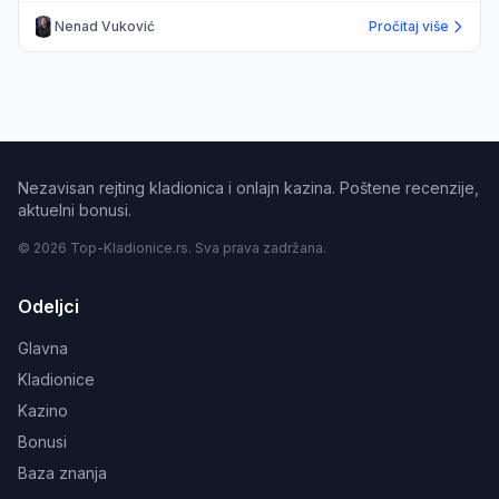
Nenad Vuković
Pročitaj više
Nezavisan rejting kladionica i onlajn kazina. Poštene recenzije,
aktuelni bonusi.
© 2026 Top-Kladionice.rs. Sva prava zadržana.
Odeljci
Glavna
Kladionice
Kazino
Bonusi
Baza znanja