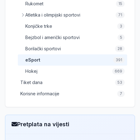
Rukomet
15
Atletika i olimpijski sportovi
71
Konjičke trke
3
Bejzbol i američki sportovi
5
Borilački sportovi
28
eSport
391
Hokej
669
Tiket dana
53
Korisne informacije
7
Pretplata na vijesti