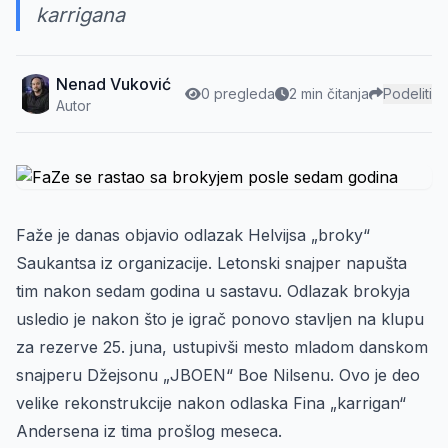
karrigana
Nenad Vuković
0 pregleda
2 min čitanja
Podeliti
Autor
Faže je danas objavio odlazak Helvijsa „broky“
Saukantsa iz organizacije. Letonski snajper napušta
tim nakon sedam godina u sastavu. Odlazak brokyja
usledio je nakon što je igrač ponovo stavljen na klupu
za rezerve 25. juna, ustupivši mesto mladom danskom
snajperu Džejsonu „JBOEN“ Boe Nilsenu. Ovo je deo
velike rekonstrukcije nakon odlaska Fina „karrigan“
Andersena iz tima prošlog meseca.