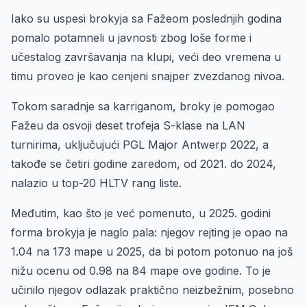
Iako su uspesi brokyja sa Fažeom poslednjih godina
pomalo potamneli u javnosti zbog loše forme i
učestalog završavanja na klupi, veći deo vremena u
timu proveo je kao cenjeni snajper zvezdanog nivoa.
Tokom saradnje sa karriganom, broky je pomogao
Fažeu da osvoji deset trofeja S-klase na LAN
turnirima, uključujući PGL Major Antwerp 2022, a
takođe se četiri godine zaredom, od 2021. do 2024,
nalazio u top-20 HLTV rang liste.
Međutim, kao što je već pomenuto, u 2025. godini
forma brokyja je naglo pala: njegov rejting je opao na
1.04 na 173 mape u 2025, da bi potom potonuo na još
nižu ocenu od 0.98 na 84 mape ove godine. To je
učinilo njegov odlazak praktično neizbežnim, posebno