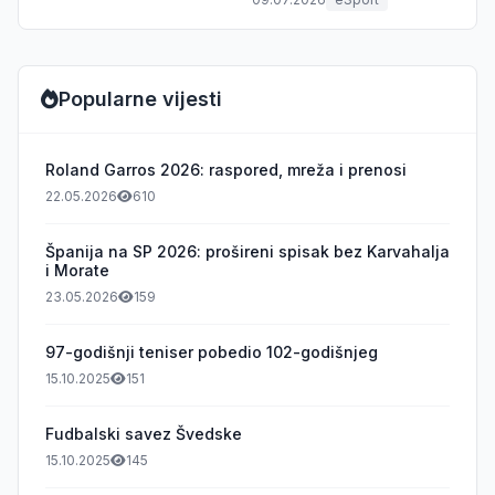
Popularne vijesti
Roland Garros 2026: raspored, mreža i prenosi
22.05.2026
610
Španija na SP 2026: prošireni spisak bez Karvahalja
i Morate
23.05.2026
159
97-godišnji teniser pobedio 102-godišnjeg
15.10.2025
151
Fudbalski savez Švedske
15.10.2025
145