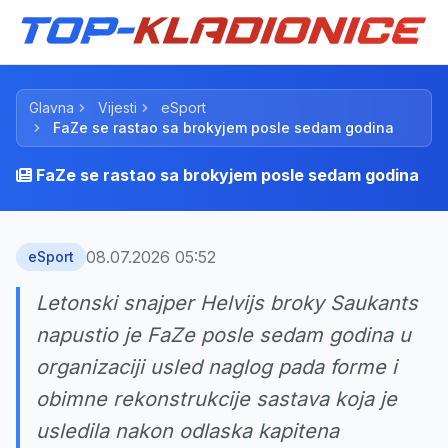
Glavna
Vijesti
eSport
FaZe se rastao sa brokyjem posle sedam godina
FaZe se rastao sa brokyjem posle sedam godina
08.07.2026 05:52
eSport
Letonski snajper Helvijs broky Saukants
napustio je FaZe posle sedam godina u
organizaciji usled naglog pada forme i
obimne rekonstrukcije sastava koja je
usledila nakon odlaska kapitena