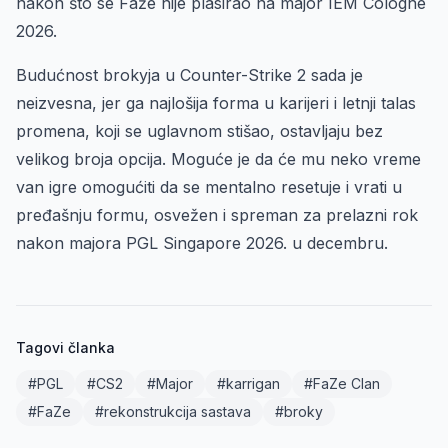
nakon što se Faže nije plasirao na major IEM Cologne
2026.
Budućnost brokyja u Counter-Strike 2 sada je
neizvesna, jer ga najlošija forma u karijeri i letnji talas
promena, koji se uglavnom stišao, ostavljaju bez
velikog broja opcija. Moguće je da će mu neko vreme
van igre omogućiti da se mentalno resetuje i vrati u
pređašnju formu, osvežen i spreman za prelazni rok
nakon majora PGL Singapore 2026. u decembru.
Tagovi članka
#PGL
#CS2
#Major
#karrigan
#FaZe Clan
#FaZe
#rekonstrukcija sastava
#broky