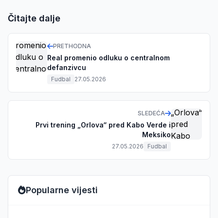
Čitajte dalje
PRETHODNA
Real promenio odluku o centralnom
defanzivcu
Fudbal
27.05.2026
SLEDEĆA
Prvi trening „Orlova“ pred Kabo Verde i
Meksiko
27.05.2026
Fudbal
Popularne vijesti