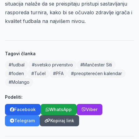
situacija nalaže da se preispitaju pristupi sastavljanju
rasporeda turnira, kako bi se očuvalo zdravlje igrača i
kvalitet fudbala na najvišem nivou.
Tagovi članka
#fudbal
#svetsko prvenstvo
#Mančester Siti
#foden
#Tučel
#PFA
#preopterećen kalendar
#Molango
Podeliti:
Facebook
WhatsApp
Viber
Telegram
Kopiraj link