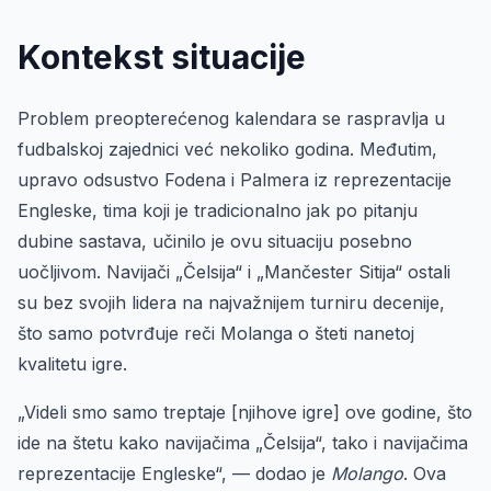
Kontekst situacije
Problem preopterećenog kalendara se raspravlja u
fudbalskoj zajednici već nekoliko godina. Međutim,
upravo odsustvo Fodena i Palmera iz reprezentacije
Engleske, tima koji je tradicionalno jak po pitanju
dubine sastava, učinilo je ovu situaciju posebno
uočljivom. Navijači „Čelsija“ i „Mančester Sitija“ ostali
su bez svojih lidera na najvažnijem turniru decenije,
što samo potvrđuje reči Molanga o šteti nanetoj
kvalitetu igre.
„Videli smo samo treptaje [njihove igre] ove godine, što
ide na štetu kako navijačima „Čelsija“, tako i navijačima
reprezentacije Engleske“, — dodao je
Molango
. Ova