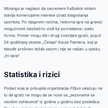
Molango
je naglasio da savremeni fudbalski sistem
stavlja komercijalne interese iznad blagostanja
sportista. Po njegovim rečima, redovna igra na granici
mogućnosti neizbežno vodi ka povredama i padu
forme. Primer mogu biti i drugi zvezdani igrači, poput
24-godišnjeg veziste „Čelsija“ Kaula Palmera, koji je
takođe preživeo težak sezon i nije se našao u spisku
„tri lava“.
Statistika i rizici
Podaci koje je prikupila organizacija
Fifpro
ukazuju na
to da igrači ne mogu da se nose sa „sezonama sa
visokim zahtevima“ iz godine u godinu bez posledica.