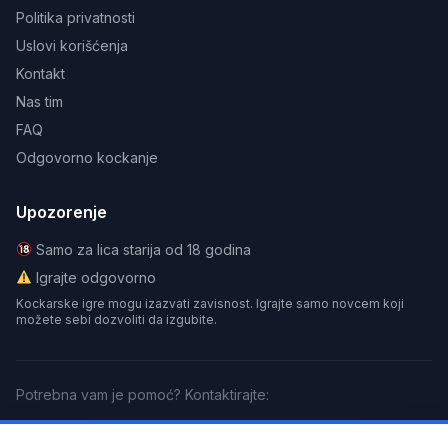
Politika privatnosti
Uslovi korišćenja
Kontakt
Nas tim
FAQ
Odgovorno kockanje
Upozorenje
Samo za lica starija od 18 godina
Igrajte odgovorno
Kockarske igre mogu izazvati zavisnost. Igrajte samo novcem koji
možete sebi dozvoliti da izgubite.
Potrebna vam je pomoć? Kontaktirajte:
GamCare
BeGambleAware
Gamblers Anonymous