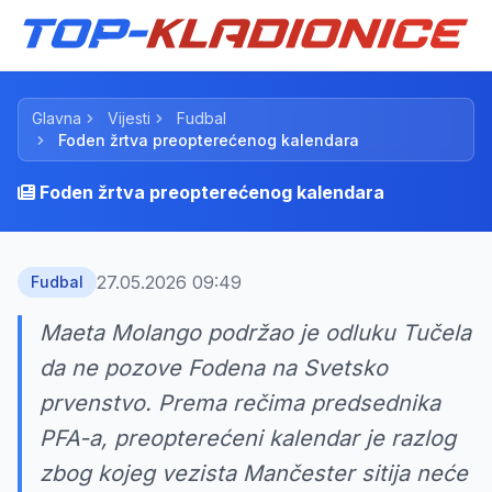
Glavna
Vijesti
Fudbal
Foden žrtva preopterećenog kalendara
Foden žrtva preopterećenog kalendara
27.05.2026 09:49
Fudbal
Maeta Molango podržao je odluku Tučela
da ne pozove Fodena na Svetsko
prvenstvo. Prema rečima predsednika
PFA-a, preopterećeni kalendar je razlog
zbog kojeg vezista Mančester sitija neće