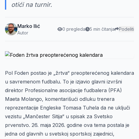
otići na turnir.
Marko Ilić
0 pregleda
5 min čitanja
Podeliti
Autor
Pol Foden postao je „žrtva“ preopterećenog kalendara
u savremenom fudbalu. To je izjavio glavni izvršni
direktor Profesionalne asocijacije fudbalera (PFA)
Maeta Molango, komentarišući odluku trenera
reprezentacije Engleske Tomasa Tuhela da ne uključi
vezistu „Mančester Sitija“ u spisak za Svetsko
prvenstvo. 26. maja 2026. godine ova tema postala je
jedna od glavnih u svetskoj sportskoj zajednici,