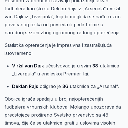
Posebnu zabrinutost izazivaju pokazatelji takvih
fudbalera kao što su Deklan Rajs iz „Arsenala“ i Viržil
van Dajk iz „Liverpula“, koji bi mogli da se nađu u zoni
povećanog rizika od povreda ili pada forme u
narednoj sezoni zbog ogromnog radnog opterećenja.
Statistika opterećenja je impresivna i zastrašujuća
istovremeno:
Viržil van Dajk
učestvovao je u svim
38
utakmica
„Liverpula“ u engleskoj Premijer ligi.
Deklan Rajs
odigrao je
36
utakmica za „Arsenal“.
Obojica igrača spadaju u broj najopterećenijih
fudbalera vrhunskih klubova. Molango upozorava da
predstojeće prošireno Svetsko prvenstvo sa 48
timova, čije će se utakmice igrati u uslovima visokih