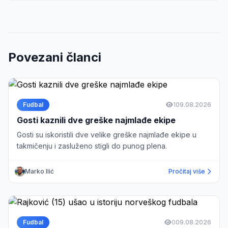
Povezani članci
Fudbal
1
09.08.2026
Gosti kaznili dve greške najmlađe ekipe
Gosti su iskoristili dve velike greške najmlađe ekipe u
takmičenju i zasluženo stigli do punog plena.
Marko Ilić
Pročitaj više
Fudbal
0
09.08.2026