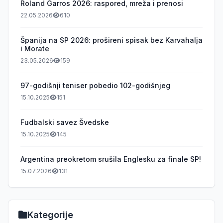
Roland Garros 2026: raspored, mreža i prenosi
22.05.2026
610
Španija na SP 2026: prošireni spisak bez Karvahalja
i Morate
23.05.2026
159
97-godišnji teniser pobedio 102-godišnjeg
15.10.2025
151
Fudbalski savez Švedske
15.10.2025
145
Argentina preokretom srušila Englesku za finale SP!
15.07.2026
131
Kategorije