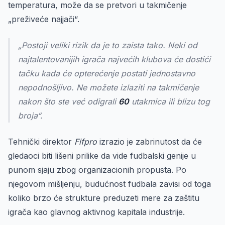
temperatura, može da se pretvori u takmičenje
„preživeće najjači“.
„Postoji veliki rizik da je to zaista tako. Neki od
najtalentovanijih igrača najvećih klubova će dostići
tačku kada će opterećenje postati jednostavno
nepodnošljivo. Ne možete izlaziti na takmičenje
nakon što ste već odigrali
60
utakmica ili blizu tog
broja“.
Tehnički direktor
Fifpro
izrazio je zabrinutost da će
gledaoci biti lišeni prilike da vide fudbalski genije u
punom sjaju zbog organizacionih propusta. Po
njegovom mišljenju, budućnost fudbala zavisi od toga
koliko brzo će strukture preduzeti mere za zaštitu
igrača kao glavnog aktivnog kapitala industrije.