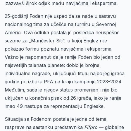
izazvavši širok odjek među navijačima i ekspertima.
25-godišnji Foden nije uspeo da se nađe u sastavu
nacionalnog tima za učešće na turniru u Severnoj
Americi. Ova odluka postala je posledica neuspešne
sezone za „Mančester Siti“, u kojoj Englez nije
pokazao formu poznatu navijačima i ekspertima.
Važno je napomenuti da je ranije Foden bio jedan od
najsvetlijih talenata planete: dobio je brojne
individualne nagrade, uključujući titulu najboljeg igrača
godine po izboru PFA na kraju kampanje 2023–2024.
Međutim, sada je njegov status promenjen i nije bio
uključen u konačni spisak od 26 igrača, iako je ranije
imao 49 nastupa za reprezentaciju Engleske.
Situacija sa Fodenom postala je jedna od tema
rasprave na sastanku predstavnika
Fifpro
— globalne