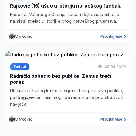
Rajković (15) ušao u istoriju norveškog fudbala
Fudbaler Valerenge Gabrijel Larsen Rajković postao je
najmlađi strelac u istoriji elitnog norveškog prvenstva.
Marko Ilić
Pročitaj više
Fudbal
4
09.08.2026
Radnički pobedio bez publike, Zemun treći
poraz
Utakmica je zbog kazne odigrana bez prisustva publike,
pa Kragujevčani nisu mogli da računaju na podršku svojih
navijača.
Marko Ilić
Pročitaj više