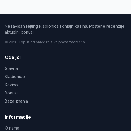
Nezavisan rejting kladionica i onlajn kazina. Poštene recenzije,
aktuelni bonusi.
© 2026 Top-Kladionice.rs. Sva prava zadržana.
Odeljci
Glavna
Kladionice
Kazino
Bonusi
Baza znanja
Informacije
O nama