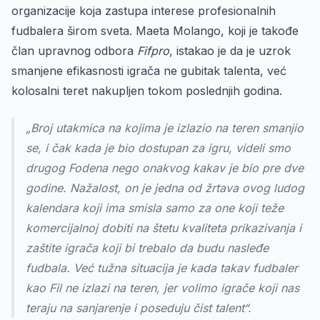
organizacije koja zastupa interese profesionalnih
fudbalera širom sveta. Maeta Molango, koji je takođe
član upravnog odbora
Fifpro
, istakao je da je uzrok
smanjene efikasnosti igrača ne gubitak talenta, već
kolosalni teret nakupljen tokom poslednjih godina.
„Broj utakmica na kojima je izlazio na teren smanjio
se, i čak kada je bio dostupan za igru, videli smo
drugog Fodena nego onakvog kakav je bio pre dve
godine. Nažalost, on je jedna od žrtava ovog ludog
kalendara koji ima smisla samo za one koji teže
komercijalnoj dobiti na štetu kvaliteta prikazivanja i
zaštite igrača koji bi trebalo da budu nasleđe
fudbala. Već tužna situacija je kada takav fudbaler
kao Fil ne izlazi na teren, jer volimo igrače koji nas
teraju na sanjarenje i poseduju čist talent“.