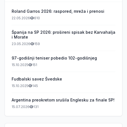
Roland Garros 2026: raspored, mreža i prenosi
22.05.2026
610
Španija na SP 2026: prošireni spisak bez Karvahalja
i Morate
23.05.2026
159
97-godišnji teniser pobedio 102-godišnjeg
15.10.2025
151
Fudbalski savez Švedske
15.10.2025
145
Argentina preokretom srušila Englesku za finale SP!
15.07.2026
131