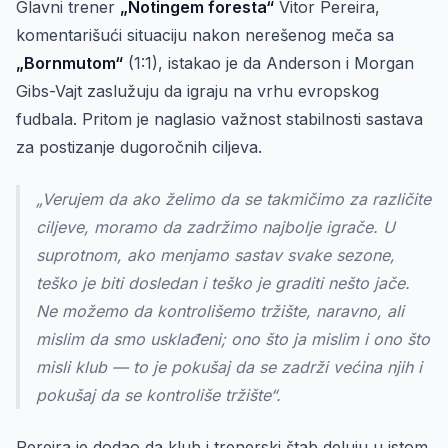
Glavni trener
„Notingem foresta“
Vitor Pereira,
komentarišući situaciju nakon nerešenog meča sa
„Bornmutom“
(1:1), istakao je da Anderson i Morgan
Gibs-Vajt zaslužuju da igraju na vrhu evropskog
fudbala. Pritom je naglasio važnost stabilnosti sastava
za postizanje dugoročnih ciljeva.
„Verujem da ako želimo da se takmičimo za različite
ciljeve, moramo da zadržimo najbolje igrače. U
suprotnom, ako menjamo sastav svake sezone,
teško je biti dosledan i teško je graditi nešto jače.
Ne možemo da kontrolišemo tržište, naravno, ali
mislim da smo usklađeni; ono što ja mislim i ono što
misli klub — to je pokušaj da se zadrži većina njih i
pokušaj da se kontroliše tržište“.
Pereira je dodao da klub i trenerski štab deluju u istom