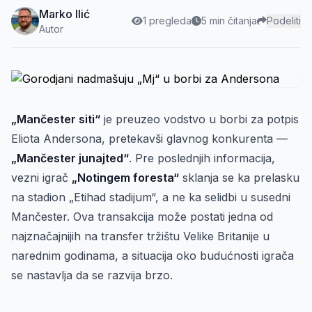
Marko Ilić
1 pregleda
5 min čitanja
Podeliti
Autor
„Mančester siti“
je preuzeo vodstvo u borbi za potpis
Eliota Andersona, pretekavši glavnog konkurenta —
„Mančester junajted“
. Pre poslednjih informacija,
vezni igrač
„Notingem foresta“
sklanja se ka prelasku
na stadion „Etihad stadijum“, a ne ka selidbi u susedni
Mančester. Ova transakcija može postati jedna od
najznačajnijih na transfer tržištu Velike Britanije u
narednim godinama, a situacija oko budućnosti igrača
se nastavlja da se razvija brzo.