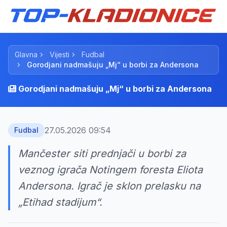
Glavna
Vijesti
Fudbal
Gorodjani nadmašuju „Mj“ u borbi za Andersona
Gorodjani nadmašuju „Mj“ u borbi za Andersona
27.05.2026 09:54
Fudbal
Mančester siti prednjači u borbi za
veznog igrača Notingem foresta Eliota
Andersona. Igrač je sklon prelasku na
„Etihad stadijum“.