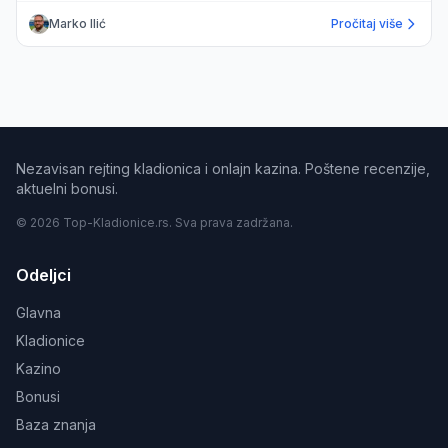
Marko Ilić
Pročitaj više
Nezavisan rejting kladionica i onlajn kazina. Poštene recenzije,
aktuelni bonusi.
© 2026 Top-Kladionice.rs. Sva prava zadržana.
Odeljci
Glavna
Kladionice
Kazino
Bonusi
Baza znanja