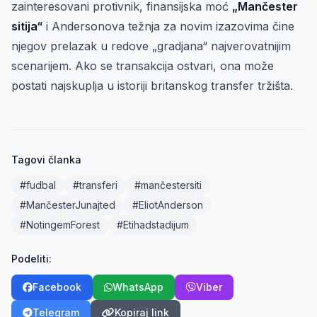
zainteresovani protivnik, finansijska moć
„Mančester
sitija“
i Andersonova težnja za novim izazovima čine
njegov prelazak u redove „gradjana“ najverovatnijim
scenarijem. Ako se transakcija ostvari, ona može
postati najskuplja u istoriji britanskog transfer tržišta.
Tagovi članka
#fudbal
#transferi
#mančestersiti
#MančesterJunajted
#EliotAnderson
#NotingemForest
#Etihadstadijum
Podeliti:
Facebook
WhatsApp
Viber
Telegram
Kopiraj link