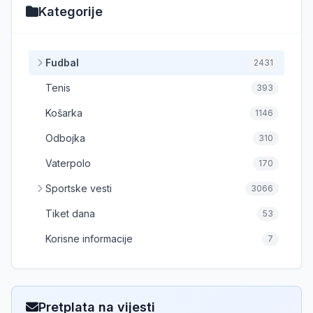
Kategorije
Fudbal
2431
Tenis
393
Košarka
1146
Odbojka
310
Vaterpolo
170
Sportske vesti
3066
Tiket dana
53
Korisne informacije
7
Pretplata na vijesti