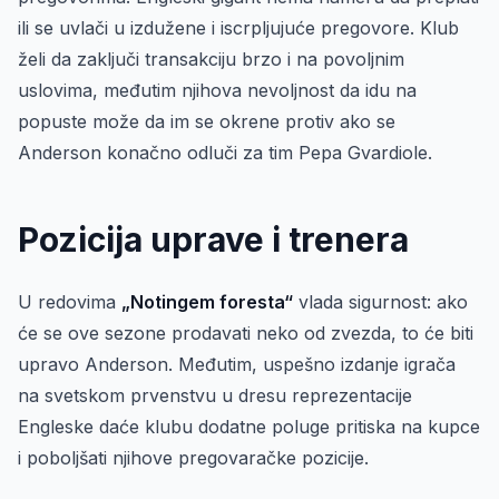
ili se uvlači u izdužene i iscrpljujuće pregovore. Klub
želi da zaključi transakciju brzo i na povoljnim
uslovima, međutim njihova nevoljnost da idu na
popuste može da im se okrene protiv ako se
Anderson konačno odluči za tim Pepa Gvardiole.
Pozicija uprave i trenera
U redovima
„Notingem foresta“
vlada sigurnost: ako
će se ove sezone prodavati neko od zvezda, to će biti
upravo Anderson. Međutim, uspešno izdanje igrača
na svetskom prvenstvu u dresu reprezentacije
Engleske daće klubu dodatne poluge pritiska na kupce
i poboljšati njihove pregovaračke pozicije.