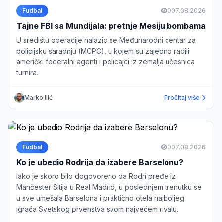
Fudbal
0
07.08.2026
Tajne FBI sa Mundijala: pretnje Mesiju bombama
U središtu operacije nalazio se Međunarodni centar za
policijsku saradnju (MCPC), u kojem su zajedno radili
američki federalni agenti i policajci iz zemalja učesnica
turnira.
Marko Ilić
Pročitaj više
Fudbal
0
07.08.2026
Ko je ubedio Rodrija da izabere Barselonu?
Iako je skoro bilo dogovoreno da Rodri pređe iz
Mančester Sitija u Real Madrid, u poslednjem trenutku se
u sve umešala Barselona i praktično otela najboljeg
igrača Svetskog prvenstva svom najvećem rivalu.