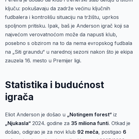
ključu: pokušavaju da zadrže većinu ključnih
fudbalera i kontrolišu situaciju na tržištu, uprkos
spoljnom pritisku. Ipak, baš je Anderson igrač koji sa
najvećom verovatnoćom može da napusti klub,
posebno s obzirom na to da nema evropskog fudbala
na „Siti graundu“ u narednoj sezoni nakon što je ekipa
zauzela 16. mesto u Premijer ligi.
Statistika i budućnost
igrača
Eliot Anderson je došao u
„Notingem forest“
iz
„Njukasla“
2024. godine za
35 miliona funti
. Otkad je
došao, odigrao je za novi klub
92 meča
, postigao
6