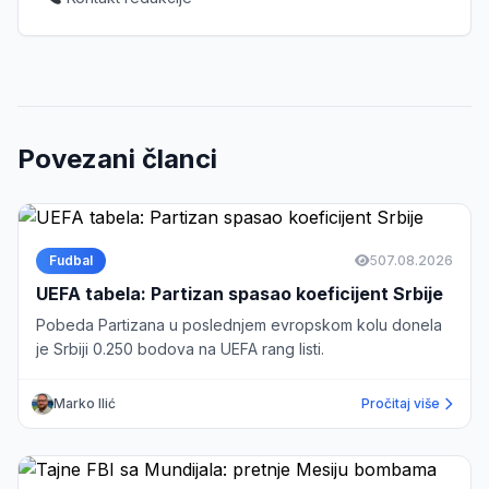
Povezani članci
Fudbal
5
07.08.2026
UEFA tabela: Partizan spasao koeficijent Srbije
Pobeda Partizana u poslednjem evropskom kolu donela
je Srbiji 0.250 bodova na UEFA rang listi.
Marko Ilić
Pročitaj više