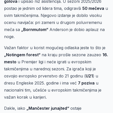
golova
i upisao niz asistencija. U sezoni 2025/2026
postao je jednim od lidera tima, odigravši
50 mečeva
u
svim takmičenjima. Njegovo izdanje je dobilo visoku
ocenu navijača: pri zameni u drugom poluvremenu
meča sa
„Bornmutom“
Anderson je dobio aplauz na
noge.
Važan faktor u korist mogućeg odlaska jeste to što je
„Notingem forest“
na kraju prošle sezone zauzeo
16.
mesto
u Premijer ligi i neće igrati u evropskim
takmičenjima u narednoj sezoni. Za igrača koji je
osvojio evropsko prvenstvo do 21 godinu (
U21
) u
dresu Engleske 2025. godine i ima već
7 poziva
u
nacionalni tim, učešće u evropskim takmičenjima je
važan korak u karijeri.
Dakle, iako
„Mančester junajted“
ostaje