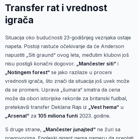
Transfer rat i vrednost
igrača
Situacija oko budućnosti 23-godišnjeg veznjaka ostaje
napeta. Postoji rastuće očekivanje da će Anderson
napustiti „Siti graund“ ovog leta, međutim klubovi još
nisu postigli konačni dogovor.
„Mančester siti“
i
„Notingem forest“
se jako razilaze u proceni
vrednosti igrača, što znači da situacija još uvek može
da se promeni. Uprava „šumara“ smatra da cena
može da obori istorijske rekorde za britanski fudbal,
pretekavši transfer Deklana Rajs iz
„Vest hema“
u
„Arsenal“
za
105 miliona funti
2023. godine.
S druge strane,
„Mančester junajted“
ne žuri sa
pregovorima. Engleski gigant nema nameru da preplati