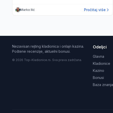
Pročitaj više
Marko Ilić
Nezavisan rejting kladionica i onlajn kazina.
Odeljci
Poštene recenzije, aktuelni bonusi.
Glavna
© 2026 Top-Kladionice.rs. Sva prava zadržana.
Kladionice
Kazino
Bonusi
Baza znanja