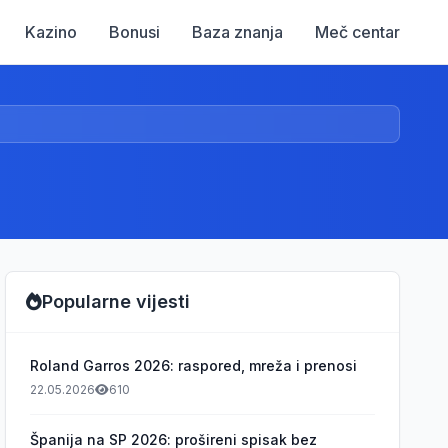
Kazino
Bonusi
Baza znanja
Meč centar
Popularne vijesti
Roland Garros 2026: raspored, mreža i prenosi
22.05.2026
610
Španija na SP 2026: prošireni spisak bez