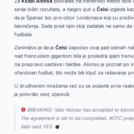
Za
Ksabi Alonsa
povratak na trenersko mesto biće v
serije loših rezultata, a njegov put u
Čelsi
izgleda kao
da je Španac bio prvi izbor Londonaca koji su preživ
takmičenja. Sada pred njim stoji zadatak ne samo da s
fudbala.
Zanimljivo je da je
Čelsi
započeo ovaj pad odmah nak
nad francuskim gigantom bila je poslednji sjajni tren
na prepravci sastava i taktike. Alonso je poznat po s
ofanzivan fudbal, što može biti ključ za rešavanje pr
U društvenim mrežama već su se pojavile prve reakci
je potvrdio vest, izjavivši:
BREAKING: Xabi Alonso has accepted to beco
The agreement is set to be completed. #CFC prep
Xabi said YES.