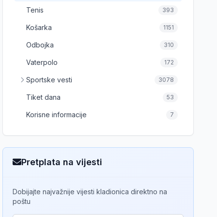
Tenis
393
Košarka
1151
Odbojka
310
Vaterpolo
172
Sportske vesti
3078
Tiket dana
53
Korisne informacije
7
Pretplata na vijesti
Dobijajte najvažnije vijesti kladionica direktno na
poštu