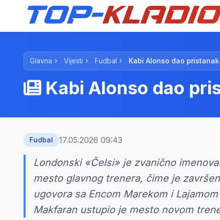
Glavna
Vijesti
Fudbal
Kabi Alonso dao pristanak
Kabi Alonso dao pri
17.05.2026 09:43
Fudbal
Londonski «Čelsi» je zvanično imenova
mesto glavnog trenera, čime je završen
ugovora sa Encom Marekom i Lajamom 
Makfaran ustupio je mesto novom treneru