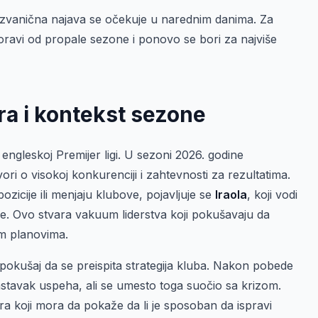
a zvanična najava se očekuje u narednim danima. Za
ravi od propale sezone i ponovo se bori za najviše
a i kontekst sezone
ngleskoj Premijer ligi. U sezoni 2026. godine
ri o visokoj konkurenciji i zahtevnosti za rezultatima.
zicije ili menjaju klubove, pojavljuje se
Iraola
, koji vodi
ne. Ovo stvara vakuum liderstva koji pokušavaju da
im planovima.
okušaj da se preispita strategija kluba. Nakon pobede
tavak uspeha, ali se umesto toga suočio sa krizom.
a koji mora da pokaže da li je sposoban da ispravi