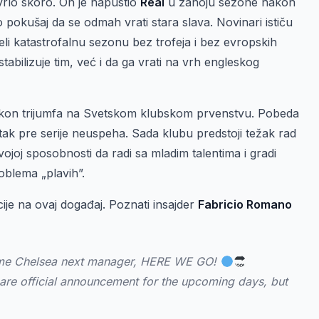
rlo skoro. On je napustio
Real
u zanoju sezone nakon
 pokušaj da se odmah vrati stara slava. Novinari ističu
eli katastrofalnu sezonu bez trofeja i bez evropskih
tabilizuje tim, već i da ga vrati na vrh engleskog
on trijumfa na Svetskom klubskom prvenstvu. Pobeda
utak pre serije neuspeha. Sada klubu predstoji težak rad
vojoj sposobnosti da radi sa mladim talentima i gradi
oblema „plavih”.
je na ovaj događaj. Poznati insajder
Fabricio Romano
me Chelsea next manager, HERE WE GO!
are official announcement for the upcoming days, but