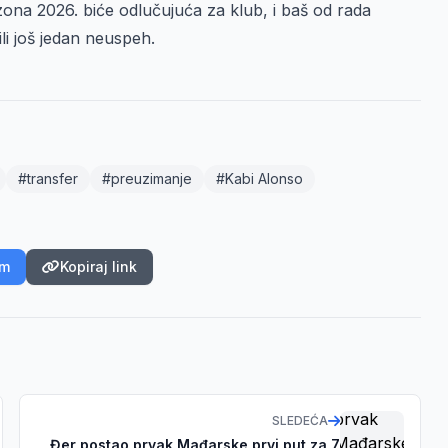
Sezona 2026. biće odlučujuća za klub, i baš od rada
ili još jedan neuspeh.
#transfer
#preuzimanje
#Kabi Alonso
am
Kopiraj link
SLEDEĆA
Đer postao prvak Mađarske prvi put za 7