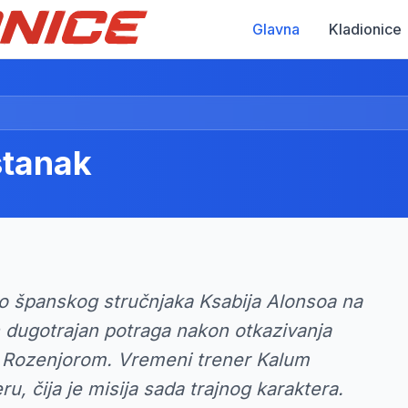
Glavna
Kladionice
stanak
o španskog stručnjaka Ksabija Alonsoa na
 dugotrajan potraga nakon otkazivanja
Rozenjorom. Vremeni trener Kalum
, čija je misija sada trajnog karaktera.