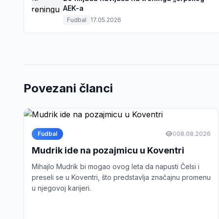
AEK-a
Fudbal
17.05.2026
Povezani članci
Fudbal
0
08.08.2026
Mudrik ide na pozajmicu u Koventri
Mihajlo Mudrik bi mogao ovog leta da napusti Čelsi i
preseli se u Koventri, što predstavlja značajnu promenu
u njegovoj karijeri.