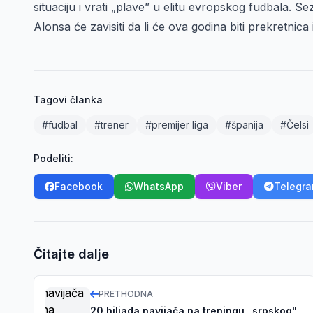
situaciju i vrati „plave” u elitu evropskog fudbala. 
Alonsa će zavisiti da li će ova godina biti prekretnica 
Tagovi članka
#fudbal
#trener
#premijer liga
#španija
#Čelsi
Podeliti:
Facebook
WhatsApp
Viber
Telegr
Čitajte dalje
PRETHODNA
20 hiljada navijača na treningu „srpskog"