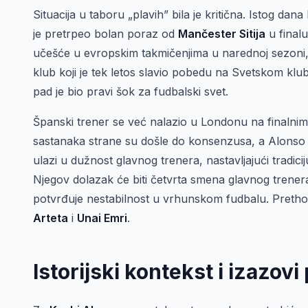
Situacija u taboru „plavih” bila je kritična. Istog da
je pretrpeo bolan poraz od
Mančester Sitija
u final
učešće u evropskim takmičenjima u narednoj sezoni,
klub koji je tek letos slavio pobedu na Svetskom kl
pad je bio pravi šok za fudbalski svet.
Španski trener se već nalazio u Londonu na finaln
sastanaka strane su došle do konsenzusa, a Alonso
ulazi u dužnost glavnog trenera, nastavljajući tradici
Njegov dolazak će biti četvrta smena glavnog trener
potvrđuje nestabilnost u vrhunskom fudbalu. Pretho
Arteta
i
Unai Emri
.
Istorijski kontekst i izazov