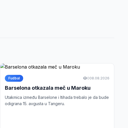
Fudbal
0
08.08.2026
Barselona otkazala meč u Maroku
Utakmica između Barselone i Itihada trebalo je da bude
odigrana 15. avgusta u Tangeru.