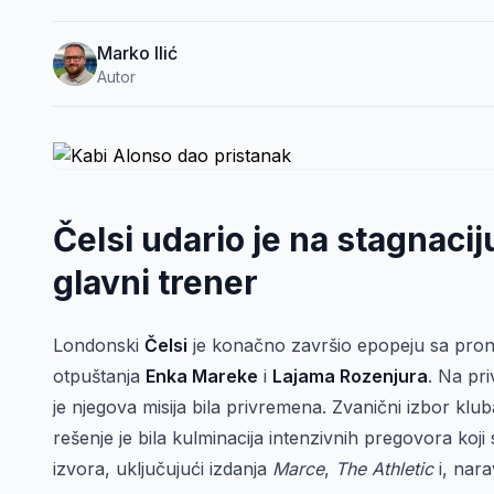
Marko Ilić
Autor
Čelsi udario je na stagnaci
glavni trener
Londonski
Čelsi
je konačno završio epopeju sa pron
otpuštanja
Enka Mareke
i
Lajama Rozenjura
. Na pr
je njegova misija bila privremena. Zvanični izbor klu
rešenje je bila kulminacija intenzivnih pregovora koji 
izvora, uključujući izdanja
Marce
,
The Athletic
i, nara