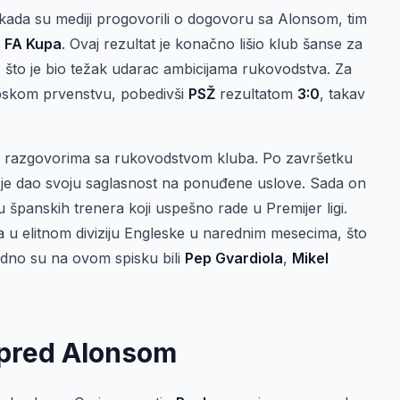
na kada su mediji progovorili o dogovoru sa Alonsom, tim
u
FA Kupa
. Ovaj rezultat je konačno lišio klub šanse za
 što je bio težak udarac ambicijama rukovodstva. Za
ubskom prvenstvu, pobedivši
PSŽ
rezultatom
3:0
, takav
im razgovorima sa rukovodstvom kluba. Po završetku
 je dao svoju saglasnost na ponuđene uslove. Sada on
ju španskih trenera koji uspešno rade u Premijer ligi.
a u elitnom diviziju Engleske u narednim mesecima, što
dno su na ovom spisku bili
Pep Gvardiola
,
Mikel
i pred Alonsom