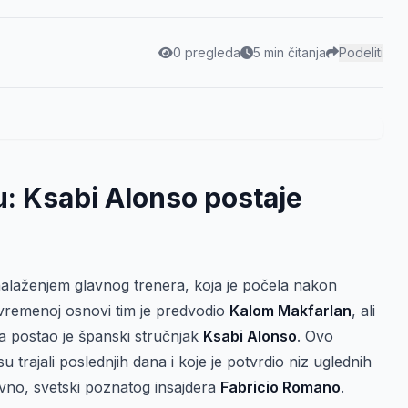
0 pregleda
5 min čitanja
Podeliti
ju: Ksabi Alonso postaje
alaženjem glavnog trenera, koja je počela nakon
ivremenoj osnovi tim je predvodio
Kalom Makfarlan
, ali
ba postao je španski stručnjak
Ksabi Alonso
. Ovo
su trajali poslednjih dana i koje je potvrdio niz uglednih
vno, svetski poznatog insajdera
Fabricio Romano
.