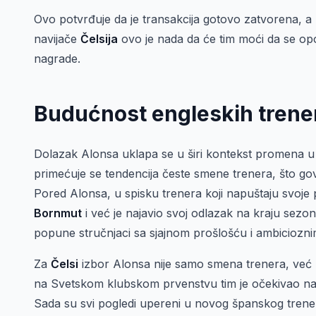
Ovo potvrđuje da je transakcija gotovo zatvorena, 
navijače
Čelsija
ovo je nada da će tim moći da se opo
nagrade.
Budućnost engleskih trener
Dolazak Alonsa uklapa se u širi kontekst promena u e
primećuje se tendencija česte smene trenera, što govo
Pored Alonsa, u spisku trenera koji napuštaju svoje po
Bornmut
i već je najavio svoj odlazak na kraju sezo
popune stručnjaci sa sjajnom prošlošću i ambiciozn
Za
Čelsi
izbor Alonsa nije samo smena trenera, već p
na Svetskom klubskom prvenstvu tim je očekivao nas
Sada su svi pogledi upereni u novog španskog trener