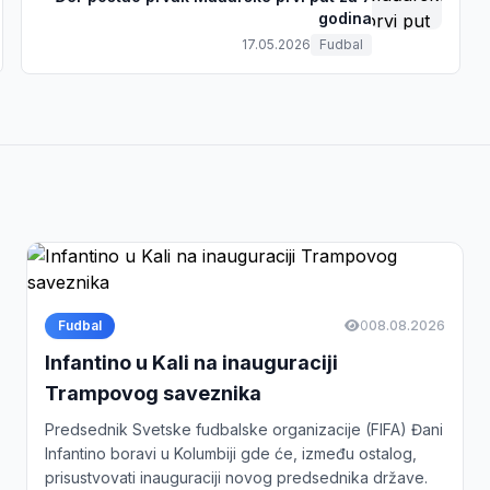
godina
17.05.2026
Fudbal
Fudbal
0
08.08.2026
Infantino u Kali na inauguraciji
Trampovog saveznika
Predsednik Svetske fudbalske organizacije (FIFA) Đani
Infantino boravi u Kolumbiji gde će, između ostalog,
prisustvovati inauguraciji novog predsednika države.