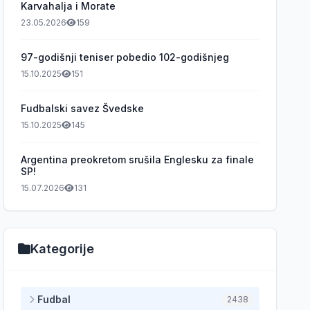
Karvahalja i Morate
23.05.2026
159
97-godišnji teniser pobedio 102-godišnjeg
15.10.2025
151
Fudbalski savez Švedske
15.10.2025
145
Argentina preokretom srušila Englesku za finale
SP!
15.07.2026
131
Kategorije
Fudbal
2438