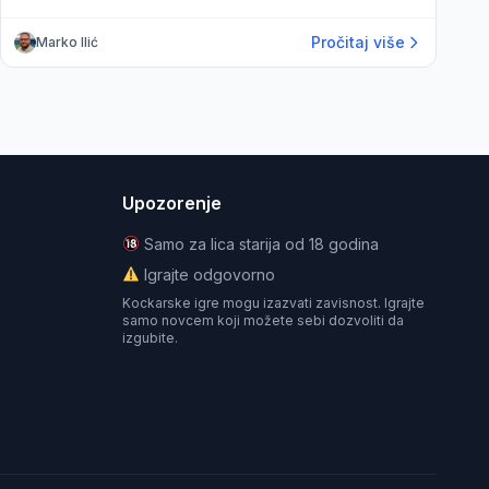
Pročitaj više
Marko Ilić
Upozorenje
Samo za lica starija od 18 godina
Igrajte odgovorno
Kockarske igre mogu izazvati zavisnost. Igrajte
samo novcem koji možete sebi dozvoliti da
izgubite.