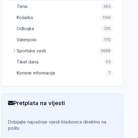
Tenis
393
Košarka
1146
Odbojka
310
Vaterpolo
170
Sportske vesti
3066
Tiket dana
53
Korisne informacije
7
Pretplata na vijesti
Dobijajte najvažnije vijesti kladionica direktno na
poštu