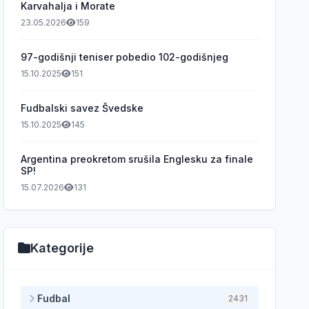
Karvahalja i Morate
23.05.2026
159
97-godišnji teniser pobedio 102-godišnjeg
15.10.2025
151
Fudbalski savez Švedske
15.10.2025
145
Argentina preokretom srušila Englesku za finale
SP!
15.07.2026
131
Kategorije
Fudbal
2431