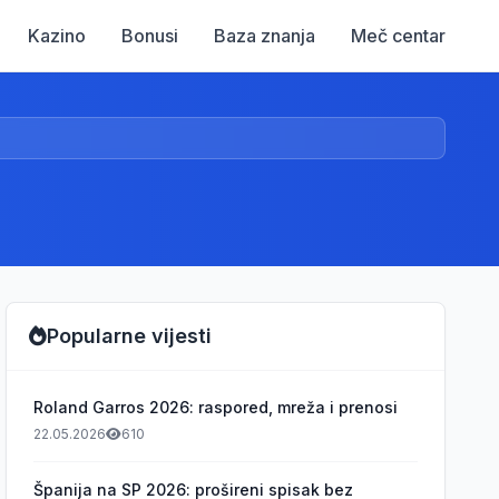
Kazino
Bonusi
Baza znanja
Meč centar
Popularne vijesti
Roland Garros 2026: raspored, mreža i prenosi
22.05.2026
610
Španija na SP 2026: prošireni spisak bez