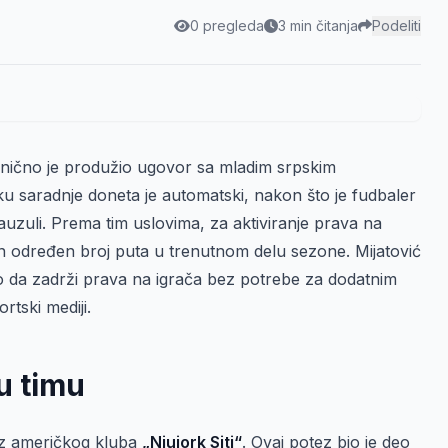
0 pregleda
3 min čitanja
Podeliti
nično je produžio ugovor sa mladim srpskim
ku saradnje doneta je automatski, nakon što je fudbaler
auzuli. Prema tim uslovima, za aktiviranje prava na
n određen broj puta u trenutnom delu sezone. Mijatović
lo da zadrži prava na igrača bez potrebe za dodatnim
tski mediji.
u timu
 iz američkog kluba
„Njujork Siti“
. Ovaj potez bio je deo