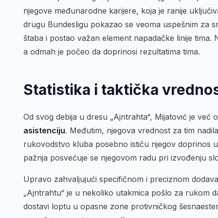
njegove međunarodne karijere, koja je ranije uključiv
drugu Bundesligu pokazao se veoma uspešnim za srp
štaba i postao važan element napadačke linije tima. 
a odmah je počeo da doprinosi rezultatima tima.
Statistika i taktička vredno
Od svog debija u dresu „Ajntrahta“, Mijatović je već o
asistenciju
. Međutim, njegova vrednost za tim nadilazi
rukovodstvo kluba posebno ističu njegov doprinos u 
pažnja posvećuje se njegovom radu pri izvođenju slo
Upravo zahvaljujući specifičnom i preciznom dodavan
„Ajntrahtu“ je u nekoliko utakmica pošlo za rukom 
dostavi loptu u opasne zone protivničkog šesnaester