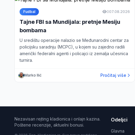
Fudbal
0
07.08.2026
Tajne FBI sa Mundijala: pretnje Mesiju
bombama
U središtu operacije nalazio se Međunarodni centar za
policijsku saradnju (MCPC), u kojem su zajedno radili
američki federalni agenti i policajci iz zemalja učesnica
turnira.
Pročitaj više
Marko Ilić
Nezavisan rejting kladionica i onlajn kazina.
Odeljci
Poštene recenzije, aktuelni bonusi.
Glavna