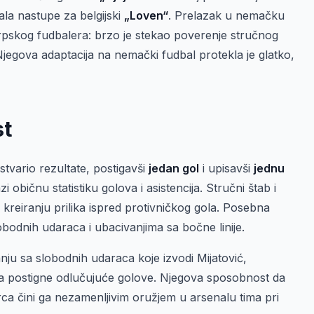
ala nastupe za belgijski
„Loven“
. Prelazak u nemačku
skog fudbalera: brzo je stekao poverenje stručnog
Njegova adaptacija na nemački fudbal protekla je glatko,
st
stvario rezultate, postigavši
jedan gol
i upisavši
jednu
 običnu statistiku golova i asistencija. Stručni štab i
kreiranju prilika ispred protivničkog gola. Posebna
bodnih udaraca i ubacivanjima sa bočne linije.
ju sa slobodnih udaraca koje izvodi Mijatović,
da postigne odlučujuće golove. Njegova sposobnost da
ca čini ga nezamenljivim oružjem u arsenalu tima pri