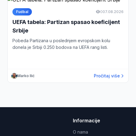
Fudbal
0
07.08.2026
UEFA tabela: Partizan spasao koeficijent
Srbije
Pobeda Partizana u poslednjem evropskom kolu
donela je Srbiji 0.250 bodova na UEFA rang listi.
Pročitaj više
Marko Ilić
Informacije
O nama