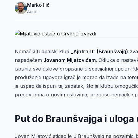
Marko Ilić
Autor
Nemački fudbalski klub
„Ajntraht“ (Braunšvajg)
zva
napadačem
Jovanom Mijatovićem
. Odluka o nastav
ispunio sve uslove propisane u specijalnoj opcioni kl
produženje ugovora igrač je morao da izađe na tere
je uspeo da ispuni taj zadatak, što je klubu omogući
pregovorima o novim uslovima, prenose nemački spor
Put do Braunšvajga i uloga 
Jovan Mijatović stigao je u Braunšvajg na pozajmici