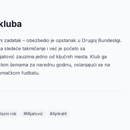
 kluba
ni zadatak – obezbedio je opstanak u Drugoj Bundesligi.
 sledeće takmičenje i već je počelo sa
jatović zauzima jedno od ključnih mesta. Klub ga
čkim šemama za narednu godinu, oslanjajući se na
 nemačkom fudbalu.
lazni rok
#Mijatović
#Ajntraht