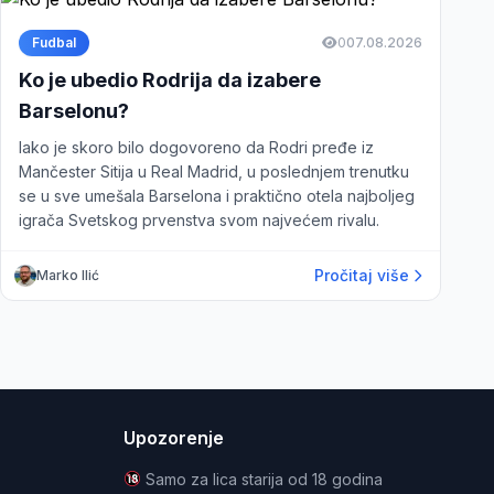
Fudbal
0
07.08.2026
Ko je ubedio Rodrija da izabere
Barselonu?
Iako je skoro bilo dogovoreno da Rodri pređe iz
Mančester Sitija u Real Madrid, u poslednjem trenutku
se u sve umešala Barselona i praktično otela najboljeg
igrača Svetskog prvenstva svom najvećem rivalu.
Pročitaj više
Marko Ilić
Upozorenje
Samo za lica starija od 18 godina