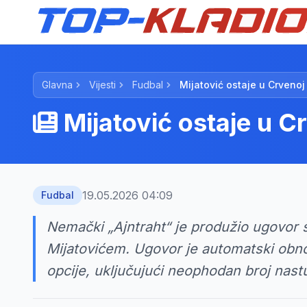
Glavna
Vijesti
Fudbal
Mijatović ostaje u Crvenoj
Mijatović ostaje u C
19.05.2026 04:09
Fudbal
Nemački „Ajntraht“ je produžio ugovo
Mijatovićem. Ugovor je automatski obnov
opcije, uključujući neophodan broj nast