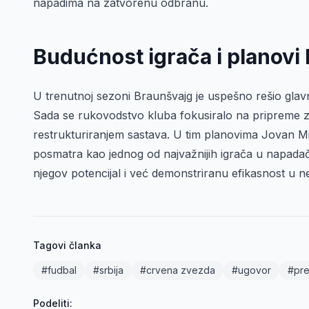
napadima na zatvorenu odbranu.
Budućnost igrača i planovi
U trenutnoj sezoni Braunšvajg je uspešno rešio glav
Sada se rukovodstvo kluba fokusiralo na pripreme za
restrukturiranjem sastava. U tim planovima Jovan Mi
posmatra kao jednog od najvažnijih igrača u napada
njegov potencijal i već demonstriranu efikasnost u
Tagovi članka
#fudbal
#srbija
#crvena zvezda
#ugovor
#pre
Podeliti: