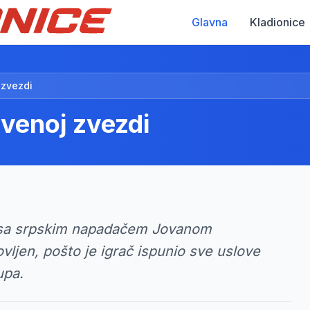
Glavna
Kladionice
 zvezdi
rvenoj zvezdi
r sa srpskim napadačem Jovanom
ljen, pošto je igrač ispunio sve uslove
upa.