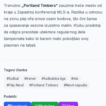
Trenutno
„Portland Timbers“
zauzima treće mesto od
kraja u Zapadnoj konferenciji MLS-a. Razlika u odnosu
na zonu plej-ofa iznosi osam bodova, što čini šanse
za spasavanje sezone izuzetno malim. Klubu predstoji
da odigra preostale utakmice regularnog dela
šampionata kako bi barem malo poboljšao svoj
plasman na tabeli.
Tagovi članka
#fudbal
#trener
#fudbalska liga
#mls
#Filip Nevil
#Portland Timbers
#Nevil napušta
Podeliti:
Facebook
WhatsApp
Viber