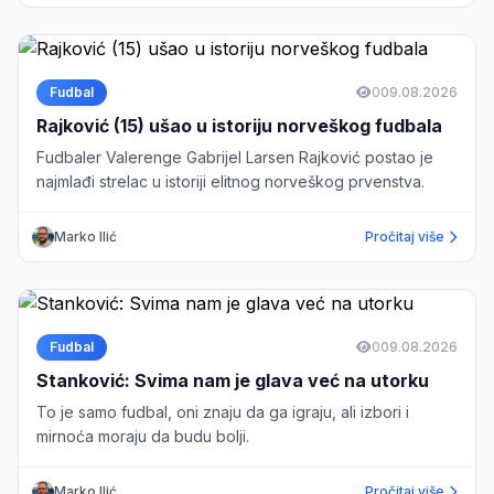
Fudbal
0
09.08.2026
Rajković (15) ušao u istoriju norveškog fudbala
Fudbaler Valerenge Gabrijel Larsen Rajković postao je
najmlađi strelac u istoriji elitnog norveškog prvenstva.
Marko Ilić
Pročitaj više
Fudbal
0
09.08.2026
Stanković: Svima nam je glava već na utorku
To je samo fudbal, oni znaju da ga igraju, ali izbori i
mirnoća moraju da budu bolji.
Marko Ilić
Pročitaj više