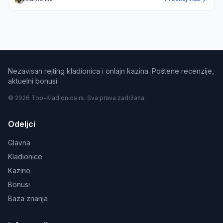
Nezavisan rejting kladionica i onlajn kazina. Poštene recenzije,
aktuelni bonusi.
© 2026 Top-Kladionice.rs. Sva prava zadržana.
Odeljci
Glavna
Kladionice
Kazino
Bonusi
Baza znanja