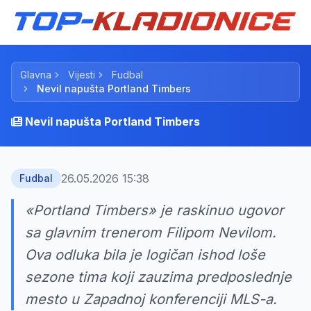
Glavna
Vijesti
Fudbal
Nevil napušta Portland Timbers
Nevil napušta Portland Timbers
26.05.2026 15:38
Fudbal
«Portland Timbers» je raskinuo ugovor
sa glavnim trenerom Filipom Nevilom.
Ova odluka bila je logičan ishod loše
sezone tima koji zauzima predposlednje
mesto u Zapadnoj konferenciji MLS-a.