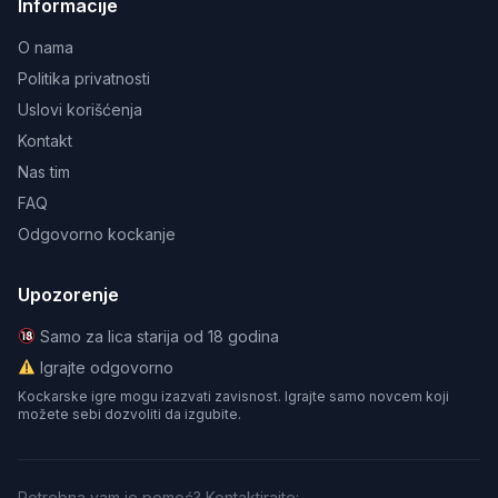
Informacije
O nama
Politika privatnosti
Uslovi korišćenja
Kontakt
Nas tim
FAQ
Odgovorno kockanje
Upozorenje
Samo za lica starija od 18 godina
Igrajte odgovorno
Kockarske igre mogu izazvati zavisnost. Igrajte samo novcem koji
možete sebi dozvoliti da izgubite.
Potrebna vam je pomoć? Kontaktirajte: