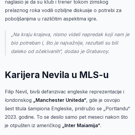
naglasio je da su klub i trener tokom zimskog
prelaznog roka vodili ozbiljne diskusije o potrebi za
poboljšanjima u različitim aspektima igre.
„Na kraju krajeva, nismo videli napredak koji nam je
bio potreban i, što je najvažnije, rezultati su bili
daleko od očekivanih“, dodao je Grabavoy.
Karijera Nevila u MLS-u
Filip Nevil, bivši defanzivac engleske reprezentacije i
londonskog
„Manchester Uniteda“
, gde je osvojio
šest titula šampiona Engleske, pridružio se „Portlandu“
2023. godine. To se desilo samo pet meseci nakon što
je otpušten iz američkog
„Inter Maiamija“
.