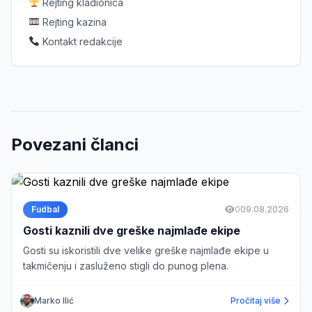
Rejting kladionica
Rejting kazina
Kontakt redakcije
Povezani članci
Fudbal
0
09.08.2026
Gosti kaznili dve greške najmlađe ekipe
Gosti su iskoristili dve velike greške najmlađe ekipe u
takmičenju i zasluženo stigli do punog plena.
Marko Ilić
Pročitaj više