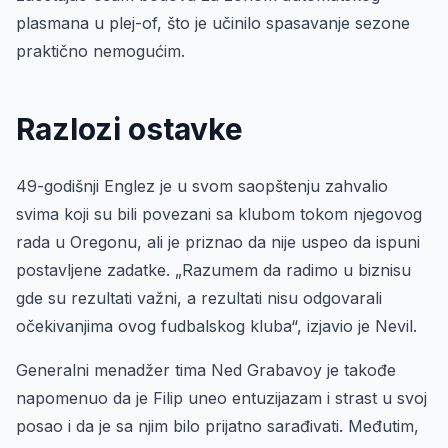
plasmana u plej-of, što je učinilo spasavanje sezone
praktično nemogućim.
Razlozi ostavke
49-godišnji Englez je u svom saopštenju zahvalio
svima koji su bili povezani sa klubom tokom njegovog
rada u Oregonu, ali je priznao da nije uspeo da ispuni
postavljene zadatke. „Razumem da radimo u biznisu
gde su rezultati važni, a rezultati nisu odgovarali
očekivanjima ovog fudbalskog kluba“, izjavio je Nevil.
Generalni menadžer tima Ned Grabavoy je takođe
napomenuo da je Filip uneo entuzijazam i strast u svoj
posao i da je sa njim bilo prijatno sarađivati. Međutim,