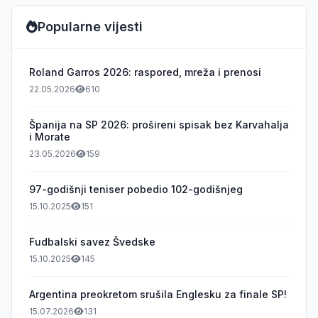
Popularne vijesti
Roland Garros 2026: raspored, mreža i prenosi
22.05.2026
610
Španija na SP 2026: prošireni spisak bez Karvahalja
i Morate
23.05.2026
159
97-godišnji teniser pobedio 102-godišnjeg
15.10.2025
151
Fudbalski savez Švedske
15.10.2025
145
Argentina preokretom srušila Englesku za finale SP!
15.07.2026
131