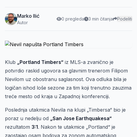
Marko Ilić
0 pregleda
3 min čitanja
Podeliti
Autor
Klub
„Portland Timbers“
iz MLS-a zvanično je
potvrdio raskid ugovora sa glavnim trenerom Filipom
Nevilom uz obostranu saglasnost. Ova odluka bila je
logičan ishod loše sezone za tim koji trenutno zauzima
treće mesto od kraja u Zapadnoj konferenciji.
Poslednja utakmica Nevila na klupi „Timbersa“ bio je
poraz u nedelju od
„San Jose Earthquakesa“
rezultatom
3:1
. Nakon te utakmice „Portland“ je
zaostajao osam bodova za zonom automatskog