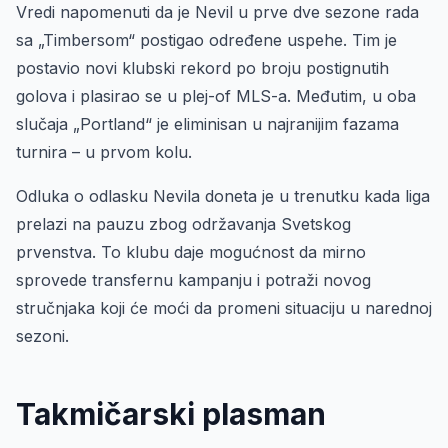
Vredi napomenuti da je Nevil u prve dve sezone rada
sa „Timbersom“ postigao određene uspehe. Tim je
postavio novi klubski rekord po broju postignutih
golova i plasirao se u plej-of MLS-a. Međutim, u oba
slučaja „Portland“ je eliminisan u najranijim fazama
turnira – u prvom kolu.
Odluka o odlasku Nevila doneta je u trenutku kada liga
prelazi na pauzu zbog održavanja Svetskog
prvenstva. To klubu daje mogućnost da mirno
sprovede transfernu kampanju i potraži novog
stručnjaka koji će moći da promeni situaciju u narednoj
sezoni.
Takmičarski plasman