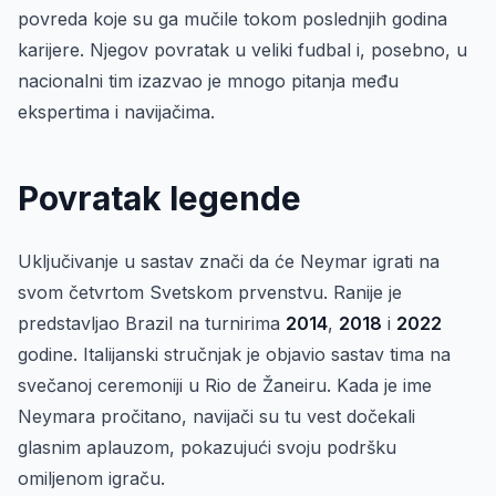
povreda koje su ga mučile tokom poslednjih godina
karijere. Njegov povratak u veliki fudbal i, posebno, u
nacionalni tim izazvao je mnogo pitanja među
ekspertima i navijačima.
Povratak legende
Uključivanje u sastav znači da će Neymar igrati na
svom četvrtom Svetskom prvenstvu. Ranije je
predstavljao Brazil na turnirima
2014
,
2018
i
2022
godine. Italijanski stručnjak je objavio sastav tima na
svečanoj ceremoniji u Rio de Žaneiru. Kada je ime
Neymara pročitano, navijači su tu vest dočekali
glasnim aplauzom, pokazujući svoju podršku
omiljenom igraču.