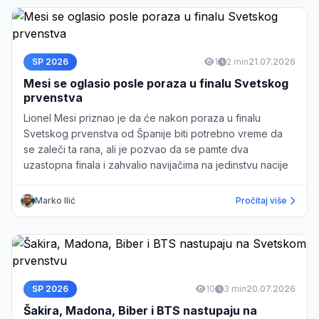
SP 2026
1
2 min
21.07.2026
Mesi se oglasio posle poraza u finalu Svetskog
prvenstva
Lionel Mesi priznao je da će nakon poraza u finalu
Svetskog prvenstva od Španije biti potrebno vreme da
se zaleči ta rana, ali je pozvao da se pamte dva
uzastopna finala i zahvalio navijačima na jedinstvu nacije
Marko Ilić
Pročitaj više
SP 2026
10
3 min
20.07.2026
Šakira, Madona, Biber i BTS nastupaju na