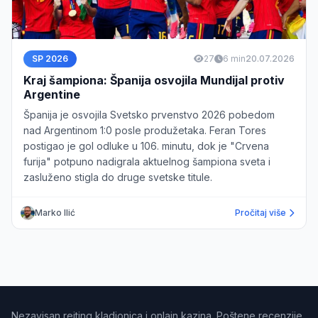
SP 2026
27
6 min
20.07.2026
Kraj šampiona: Španija osvojila Mundijal protiv
Argentine
Španija je osvojila Svetsko prvenstvo 2026 pobedom
nad Argentinom 1:0 posle produžetaka. Feran Tores
postigao je gol odluke u 106. minutu, dok je "Crvena
furija" potpuno nadigrala aktuelnog šampiona sveta i
zasluženo stigla do druge svetske titule.
Marko Ilić
Pročitaj više
Nezavisan rejting kladionica i onlajn kazina. Poštene recenzije,