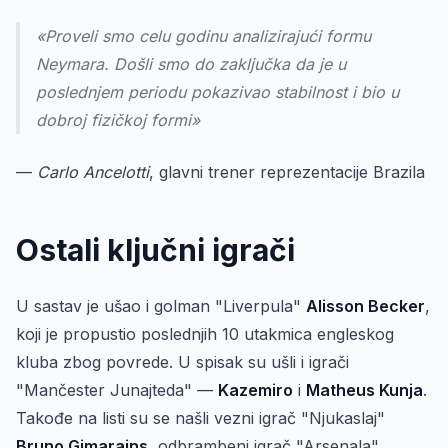
«Proveli smo celu godinu analizirajući formu
Neymara. Došli smo do zaključka da je u
poslednjem periodu pokazivao stabilnost i bio u
dobroj fizičkoj formi»
—
Carlo Ancelotti
, glavni trener reprezentacije Brazila
Ostali ključni igrači
U sastav je ušao i golman "Liverpula"
Alisson Becker
,
koji je propustio poslednjih 10 utakmica engleskog
kluba zbog povrede. U spisak su ušli i igrači
"Mančester Junajteda" —
Kazemiro
i
Matheus Kunja
.
Takođe na listi su se našli vezni igrač "Njukaslaj"
Bruno Gimarajns
, odbrambeni igrač "Arsenala"