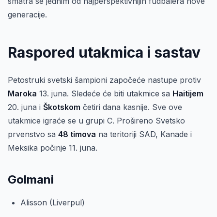
smatra se jednim od najperspektivnijih fudbalera nove
generacije.
Raspored utakmica i sastav
Petostruki svetski šampioni započeće nastupe protiv
Maroka
13. juna. Sledeće će biti utakmice sa
Haitijem
20. juna i
Škotskom
četiri dana kasnije. Sve ove
utakmice igraće se u grupi C. Prošireno Svetsko
prvenstvo sa
48 timova
na teritoriji SAD, Kanade i
Meksika počinje 11. juna.
Golmani
Alisson (Liverpul)