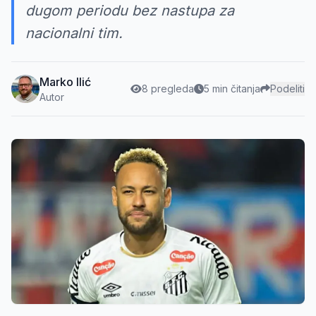
dugom periodu bez nastupa za
nacionalni tim.
Marko Ilić
8 pregleda
5 min čitanja
Podeliti
Autor