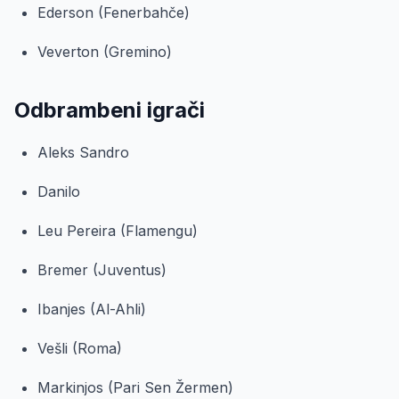
Ederson (Fenerbahče)
Veverton (Gremino)
Odbrambeni igrači
Aleks Sandro
Danilo
Leu Pereira (Flamengu)
Bremer (Juventus)
Ibanjes (Al-Ahli)
Vešli (Roma)
Markinjos (Pari Sen Žermen)