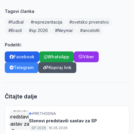
Tagovi članka
#fudbal
#reprezentacija
#svetsko prvenstvo
#Brazil
#sp 2026
#Neymar
#ancelotti
Podeliti:
Facebook
WhatsApp
Viber
Telegram
Kopiraj link
Čitajte dalje
PRETHODNA
Slonovi predstavili sastav za SP
SP 2026
16.05.2026