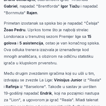
Gabriel
, napadač "Brentforda"
Igor Tiažu
i napadač
"Bornmuta"
Rajen
.
Primetan izostanak sa spiska bio je napadač "Čelsija"
Žoao Pedru
. Uprkos tome što je najbolji strelac
Londonaca u trenutnoj sezoni Premijer lige sa
15
golova
i
5 asistencija
, ostao je van konačnog spiska.
Ova odluka trenera izazvala je iznenađenje kod
mnogih analitičara, s obzirom na odličnu statistiku
igrača u klupskom prvenstvu.
Među drugim zvezdanim igračima koji su ušli u tim,
izdvajaju se zvezde La Lige:
Vinisijus Junior
iz "Reala"
i
Rafinja
iz "Barselone". Takođe u sastav je uvršten
19-godišnji napadač
Endrik
, koji na pozajmici nastupa
za "Lion", a ugovorom je igrač "Reala". Mladi talenat