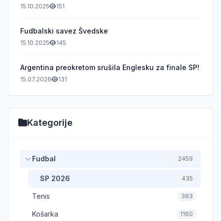
15.10.2025
151
Fudbalski savez Švedske
15.10.2025
145
Argentina preokretom srušila Englesku za finale SP!
15.07.2026
131
Kategorije
Fudbal
2459
SP 2026
435
Tenis
393
Košarka
1160