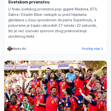
Svetskom prvenstvu
U finalu svetskog prvenstva pop-giganti Madona, BTS,
Šakira i Džastin Biber nastupili su pred hiljadama
gledalaca u šouu sposobnom da parira Superboulu, a
poluvreme je trajalo rekordnih 27 minuta i 22 sekunde,
što je već izazvalo sporove zbog prekoračenja
utvrđenog limita
Marko Ilić
Pročitaj više