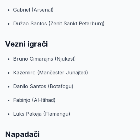
Gabriel (Arsenal)
Dužao Santos (Zenit Sankt Peterburg)
Vezni igrači
Bruno Gimarajns (Njukasl)
Kazemiro (Mančester Junajted)
Danilo Santos (Botafogu)
Fabinjo (Al-Itihad)
Luks Pakeja (Flamengu)
Napadači