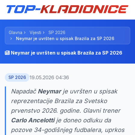
Glavna
Vijesti
SP 2026
Neymar je uvršten u spisak Brazila za SP 2026
Neymar je uvršten u spisak Brazila za SP 2026
19.05.2026 04:36
SP 2026
Napadač
Neymar
je uvršten u spisak
reprezentacije Brazila za Svetsko
prvenstvo 2026. godine. Glavni trener
Carlo Ancelotti
je doneo odluku da
pozove 34-godišnjeg fudbalera, uprkos