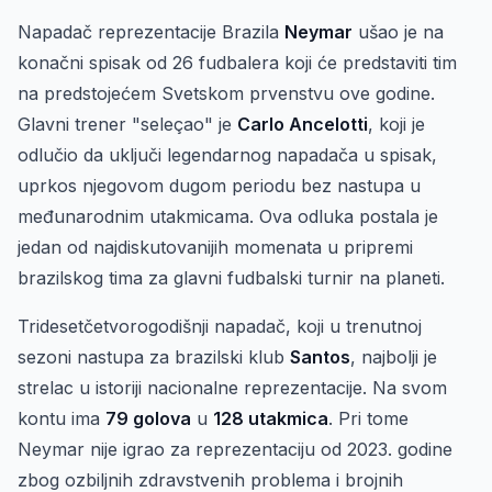
Napadač reprezentacije Brazila
Neymar
ušao je na
konačni spisak od 26 fudbalera koji će predstaviti tim
na predstojećem Svetskom prvenstvu ove godine.
Glavni trener "seleçao" je
Carlo Ancelotti
, koji je
odlučio da uključi legendarnog napadača u spisak,
uprkos njegovom dugom periodu bez nastupa u
međunarodnim utakmicama. Ova odluka postala je
jedan od najdiskutovanijih momenata u pripremi
brazilskog tima za glavni fudbalski turnir na planeti.
Tridesetčetvorogodišnji napadač, koji u trenutnoj
sezoni nastupa za brazilski klub
Santos
, najbolji je
strelac u istoriji nacionalne reprezentacije. Na svom
kontu ima
79 golova
u
128 utakmica
. Pri tome
Neymar nije igrao za reprezentaciju od 2023. godine
zbog ozbiljnih zdravstvenih problema i brojnih