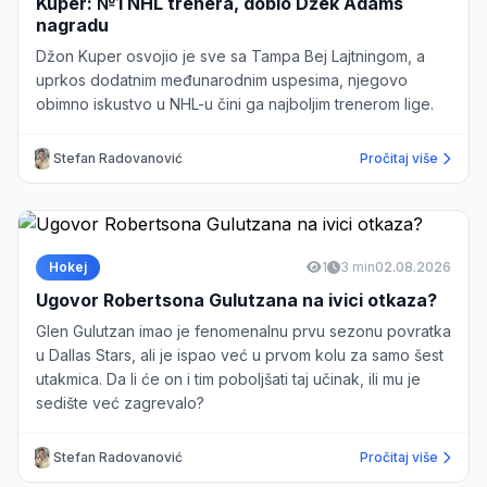
Kuper: №1 NHL trenera, dobio Džek Adams
nagradu
Džon Kuper osvojio je sve sa Tampa Bej Lajtningom, a
uprkos dodatnim međunarodnim uspesima, njegovo
obimno iskustvo u NHL-u čini ga najboljim trenerom lige.
Stefan Radovanović
Pročitaj više
Hokej
1
3 min
02.08.2026
Ugovor Robertsona Gulutzana na ivici otkaza?
Glen Gulutzan imao je fenomenalnu prvu sezonu povratka
u Dallas Stars, ali je ispao već u prvom kolu za samo šest
utakmica. Da li će on i tim poboljšati taj učinak, ili mu je
sedište već zagrevalo?
Stefan Radovanović
Pročitaj više