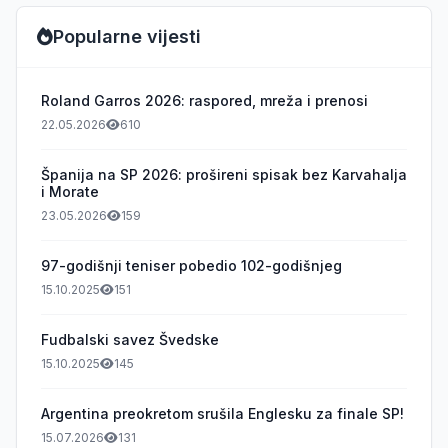
Popularne vijesti
Roland Garros 2026: raspored, mreža i prenosi
22.05.2026
610
Španija na SP 2026: prošireni spisak bez Karvahalja
i Morate
23.05.2026
159
97-godišnji teniser pobedio 102-godišnjeg
15.10.2025
151
Fudbalski savez Švedske
15.10.2025
145
Argentina preokretom srušila Englesku za finale SP!
15.07.2026
131