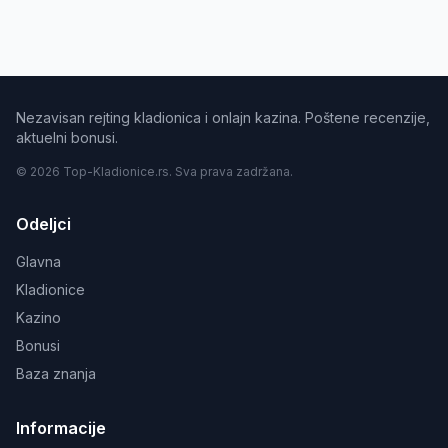
Nezavisan rejting kladionica i onlajn kazina. Poštene recenzije,
aktuelni bonusi.
© 2026 Top-Kladionice.rs. Sva prava zadržana.
Odeljci
Glavna
Kladionice
Kazino
Bonusi
Baza znanja
Informacije