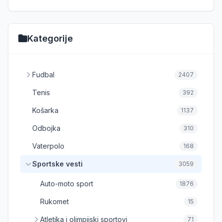
Kategorije
Fudbal
2407
Tenis
392
Košarka
1137
Odbojka
310
Vaterpolo
168
Sportske vesti
3059
Auto-moto sport
1876
Rukomet
15
Atletika i olimpijski sportovi
71