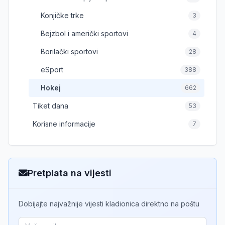
Konjičke trke
3
Bejzbol i američki sportovi
4
Borilački sportovi
28
eSport
388
Hokej
662
Tiket dana
53
Korisne informacije
7
Pretplata na vijesti
Dobijajte najvažnije vijesti kladionica direktno na poštu