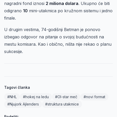
nagradni fond iznosi
2 miliona dolara
. Ukupno će biti
odigrano
10
mini-utakmica po kružnom sistemu i jedno
finale.
U drugim vestima, 74-godišnji Betman je ponovo
izbegao odgovor na pitanje o svojoj budućnosti na
mestu komisara. Kao i obično, ništa nije rekao o planu
sukcesije.
Tagovi članka
#NHL
#hokej na ledu
#Ol-star meč
#novi format
#Njujork Ajlenders
#struktura utakmice
Podeliti: