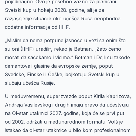
pojedinačno. Ovo je posebno važno za planirani
Svetski kup u hokeju 2028. godine, ali je za
razjašnjenje situacije oko učešća Rusa neophodna
dodatna informacija od IIHF.
„Mislim da nema potpune jasnoće u vezi sa onim što
su oni (IIHF) uradili“, rekao je Betman. „Zato ćemo
morati da sačekamo i vidimo.“ Betman i Dejli su takođe
demantovali glasine da evropske zemlje, poput
Švedske, Finske ili Češke, bojkotuju Svetski kup u
slučaju učešća Rusije.
U međuvremenu, superzvezde poput Kirila Kaprizova,
Andreja Vasilevskog i drugih imaju pravo da učestvuju
na Ol-star utakmici 2027. godine, koja će se prvi put
od 2002. održati u međunarodnom formatu. Volš je
istakao da ol-star utakmice u bilo kom profesionalnom