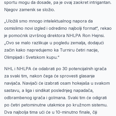
sportu mogu da dosade, pa je ovaj zaokret intrigantan.
Njegov zamenik se složio.
„Uložili smo mnogo intelektualnog napora da
osmislimo novi izgled i odredimo najbolji format“, rekao
je pomoćnik izvršnog direktora NHLPA Ron Hejnsi.
„Ovo se malo razlikuje u pogledu zemalja, dodajući
začin kako napredujemo ka Turniru četiri nacije,
Olimpijadi i Svetskom kupu.“
NHL i NHLPA će odabrati po 30 potencijalnih igrača
za svaki tim, nakon čega će sprovesti glasanje
navijača. Navijači će izabrati osam hokejaša u svakom
sastavu, a liga i sindikat poslednjeg napadača,
odbrambenog igrača i golmana. Svaki tim će odigrati
po četiri petominutne utakmice po kružnom sistemu.
Dva najbolja tima ući će u 10-minutno finale, čiji