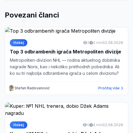
Povezani članci
Hokej
2
4 min
02.08.2026
Top 3 odbrambenih igrača Metropoliten divizije
Metropoliten-divizion NHL — rodina aktuelnog dobitnika
nagrade Noris, kao i nekoliko prethodnih pobednika. Ali
ko su tri najbolja odbrambena igrača u celom divizionu?
Stefan Radovanović
Pročitaj više
Hokej
0
4 min
02.08.2026