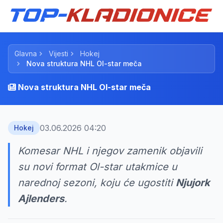
Glavna
Vijesti
Hokej
Nova struktura NHL Ol-star meča
Nova struktura NHL Ol-star meča
03.06.2026 04:20
Hokej
Komesar NHL i njegov zamenik objavili
su novi format Ol-star utakmice u
narednoj sezoni, koju će ugostiti
Njujork
Ajlenders
.