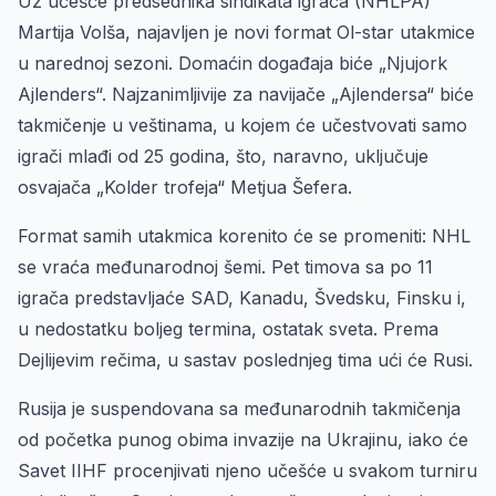
Uz učešće predsednika sindikata igrača (NHLPA)
Martija Volša, najavljen je novi format Ol-star utakmice
u narednoj sezoni. Domaćin događaja biće „Njujork
Ajlenders“. Najzanimljivije za navijače „Ajlendersa“ biće
takmičenje u veštinama, u kojem će učestvovati samo
igrači mlađi od 25 godina, što, naravno, uključuje
osvajača „Kolder trofeja“ Metjua Šefera.
Format samih utakmica korenito će se promeniti: NHL
se vraća međunarodnoj šemi. Pet timova sa po 11
igrača predstavljaće SAD, Kanadu, Švedsku, Finsku i,
u nedostatku boljeg termina, ostatak sveta. Prema
Dejlijevim rečima, u sastav poslednjeg tima ući će Rusi.
Rusija je suspendovana sa međunarodnih takmičenja
od početka punog obima invazije na Ukrajinu, iako će
Savet IIHF procenjivati njeno učešće u svakom turniru