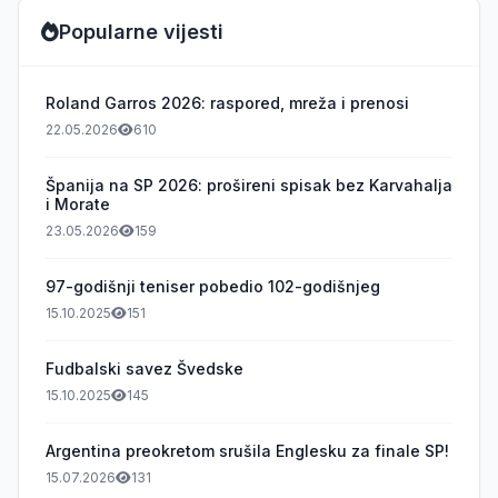
Popularne vijesti
Roland Garros 2026: raspored, mreža i prenosi
22.05.2026
610
Španija na SP 2026: prošireni spisak bez Karvahalja
i Morate
23.05.2026
159
97-godišnji teniser pobedio 102-godišnjeg
15.10.2025
151
Fudbalski savez Švedske
15.10.2025
145
Argentina preokretom srušila Englesku za finale SP!
15.07.2026
131