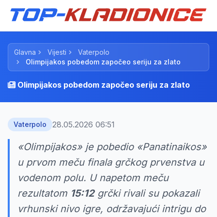
Glavna
Vijesti
Vaterpolo
Olimpijakos pobedom započeo seriju za zlato
Olimpijakos pobedom započeo seriju za zlato
28.05.2026 06:51
Vaterpolo
«Olimpijakos» je pobedio «Panatinaikos»
u prvom meču finala grčkog prvenstva u
vodenom polu. U napetom meču
rezultatom
15:12
grčki rivali su pokazali
vrhunski nivo igre, održavajući intrigu do