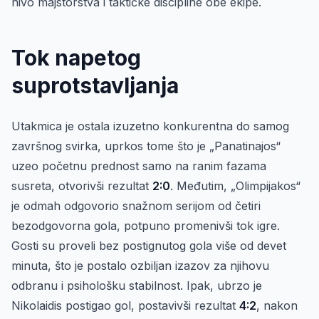
nivo majstorstva i taktičke discipline obe ekipe.
Tok napetog
suprotstavljanja
Utakmica je ostala izuzetno konkurentna do samog
završnog svirka, uprkos tome što je „Panatinajos“
uzeo početnu prednost samo na ranim fazama
susreta, otvorivši rezultat
2:0
. Međutim, „Olimpijakos“
je odmah odgovorio snažnom serijom od četiri
bezodgovorna gola, potpuno promenivši tok igre.
Gosti su proveli bez postignutog gola više od devet
minuta, što je postalo ozbiljan izazov za njihovu
odbranu i psihološku stabilnost. Ipak, ubrzo je
Nikolaidis postigao gol, postavivši rezultat
4:2
, nakon