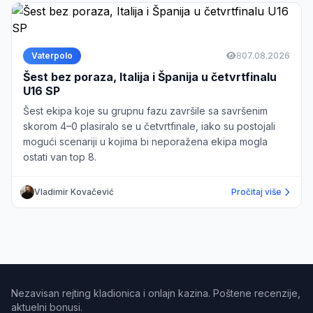
Vaterpolo
8
07.08.2026
Šest bez poraza, Italija i Španija u četvrtfinalu
U16 SP
Šest ekipa koje su grupnu fazu završile sa savršenim
skorom 4–0 plasiralo se u četvrtfinale, iako su postojali
mogući scenariji u kojima bi neporažena ekipa mogla
ostati van top 8.
Vladimir Kovačević
Pročitaj više
Nezavisan rejting kladionica i onlajn kazina. Poštene recenzije,
aktuelni bonusi.