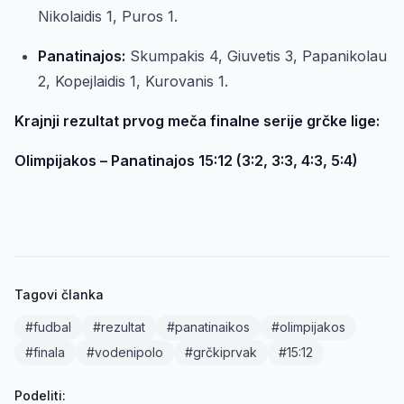
Nikolaidis 1, Puros 1.
Panatinajos:
Skumpakis 4, Giuvetis 3, Papanikolau
2, Kopejlaidis 1, Kurovanis 1.
Krajnji rezultat prvog meča finalne serije grčke lige:
Olimpijakos – Panatinajos 15:12 (3:2, 3:3, 4:3, 5:4)
Tagovi članka
#fudbal
#rezultat
#panatinaikos
#olimpijakos
#finala
#vodenipolo
#grčkiprvak
#15:12
Podeliti: