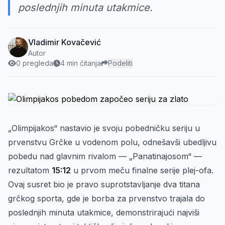
poslednjih minuta utakmice.
Vladimir Kovačević
Autor
0 pregleda
4 min čitanja
Podeliti
„Olimpijakos“ nastavio je svoju pobedničku seriju u
prvenstvu Grčke u vodenom polu, odnešavši ubedljivu
pobedu nad glavnim rivalom — „Panatinajosom“ —
rezultatom
15:12
u prvom meču finalne serije plej-ofa.
Ovaj susret bio je pravo suprotstavljanje dva titana
grčkog sporta, gde je borba za prvenstvo trajala do
poslednjih minuta utakmice, demonstrirajući najviši