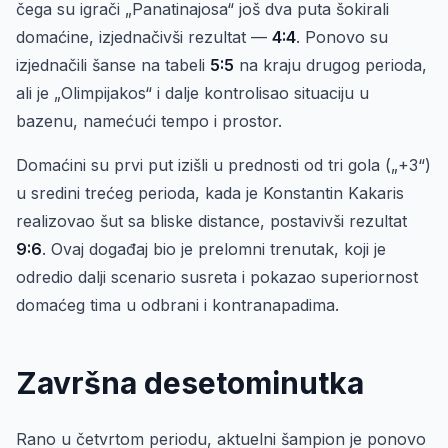
čega su igrači „Panatinajosa“ još dva puta šokirali
domaćine, izjednačivši rezultat —
4:4
. Ponovo su
izjednačili šanse na tabeli
5:5
na kraju drugog perioda,
ali je „Olimpijakos“ i dalje kontrolisao situaciju u
bazenu, namećući tempo i prostor.
Domaćini su prvi put izišli u prednosti od tri gola („+3“)
u sredini trećeg perioda, kada je Konstantin Kakaris
realizovao šut sa bliske distance, postavivši rezultat
9:6
. Ovaj događaj bio je prelomni trenutak, koji je
odredio dalji scenario susreta i pokazao superiornost
domaćeg tima u odbrani i kontranapadima.
Završna desetominutka
Rano u četvrtom periodu, aktuelni šampion je ponovo