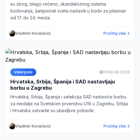
su zbog, blago rečeno, skandaloznog sistema
bodovanja, šampionat sveta nastavili u borbi za plasman
od 17. do 24. mesta.
Vladimir Kovačević
Pročitaj više
Vaterpolo
16
08.08.2026
Hrvatska, Srbija, Španija i SAD nastavljaju
borbu u Zagrebu
Hrvatska, Srbija, Španija i selekcija SAD nastaviće borbu
za medalje na Svetskom prvenstvu U16 u Zagrebu. Srbija
i Hrvatska ostvarile su ubedljive pobede.
Vladimir Kovačević
Pročitaj više