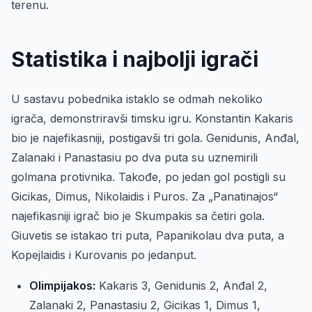
terenu.
Statistika i najbolji igrači
U sastavu pobednika istaklo se odmah nekoliko
igrača, demonstriravši timsku igru. Konstantin Kakaris
bio je najefikasniji, postigavši tri gola. Genidunis, Anđal,
Zalanaki i Panastasiu po dva puta su uznemirili
golmana protivnika. Takođe, po jedan gol postigli su
Gicikas, Dimus, Nikolaidis i Puros. Za „Panatinajos“
najefikasniji igrač bio je Skumpakis sa četiri gola.
Giuvetis se istakao tri puta, Papanikolau dva puta, a
Kopejlaidis i Kurovanis po jedanput.
Olimpijakos:
Kakaris 3, Genidunis 2, Anđal 2,
Zalanaki 2, Panastasiu 2, Gicikas 1, Dimus 1,