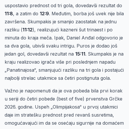
uspostavio prednost od tri gola, dovedavši rezultat do
11:8
, a zatim do
12:9
. Međutim, borba još uvek nije bila
završena. Skumpakis je smanjio zaostatak na jednu
razliku (
11:12
), realizujući kazneni šut trinaest i po
minuta do kraja meča. Ipak, Daniel Anđal odgovorio je
sa dva gola, ubivši svaku intrigu. Puros je dodao još
jedan gol, dovedavši rezultat na
15:11
. Skumpakis je na
kraju realizovao igrača više pri poslednjem napadu
„Panatinajosa“, smanjujući razliku na tri gola i postajući
najbolji strelac utakmice sa četiri postignuta gola.
Važno je napomenuti da je ova pobeda bila prvi korak
u seriji do četiri pobede (best of five) prvenstva Grčke
2026. godine. Uspeh „Olimpijakosa“ u prvoj utakmici
daje im stratešku prednost pred revanš susretima,
omogućavajući im da se osećaju sigurnije na domaćem