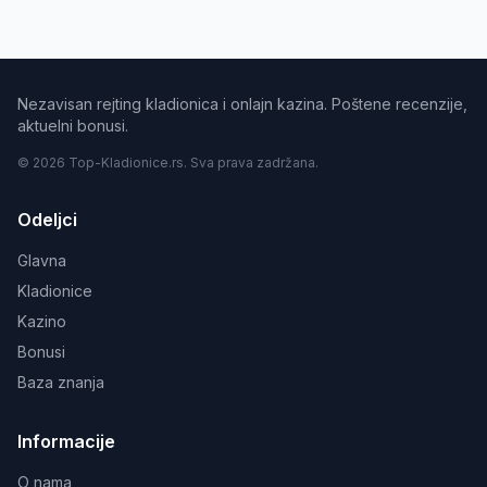
Nezavisan rejting kladionica i onlajn kazina. Poštene recenzije,
aktuelni bonusi.
© 2026 Top-Kladionice.rs. Sva prava zadržana.
Odeljci
Glavna
Kladionice
Kazino
Bonusi
Baza znanja
Informacije
O nama