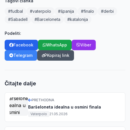
Tagovi članka
#fudbal
#vaterpolo
#španija
#finalo
#derbi
#Sabadell
#Barceloneta
#katalonija
Podeliti:
Facebook
WhatsApp
Viber
Telegram
Kopiraj link
Čitajte dalje
PRETHODNA
Baršeloneta idealna u osmini finala
Vaterpolo
21.05.2026