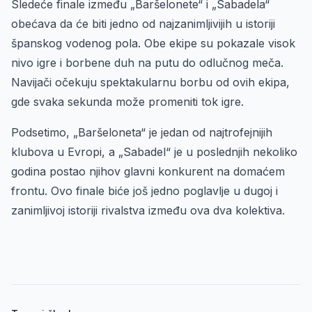
Sledeće finale između „Baršelonete“ i „Sabadela“
obećava da će biti jedno od najzanimljivijih u istoriji
španskog vodenog pola. Obe ekipe su pokazale visok
nivo igre i borbene duh na putu do odlučnog meča.
Navijači očekuju spektakularnu borbu od ovih ekipa,
gde svaka sekunda može promeniti tok igre.
Podsetimo, „Baršeloneta“ je jedan od najtrofejnijih
klubova u Evropi, a „Sabadel“ je u poslednjih nekoliko
godina postao njihov glavni konkurent na domaćem
frontu. Ovo finale biće još jedno poglavlje u dugoj i
zanimljivoj istoriji rivalstva između ova dva kolektiva.