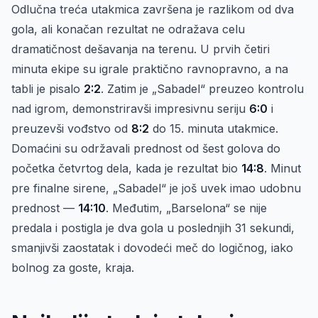
Odlučna treća utakmica završena je razlikom od dva
gola, ali konačan rezultat ne odražava celu
dramatičnost dešavanja na terenu. U prvih četiri
minuta ekipe su igrale praktično ravnopravno, a na
tabli je pisalo
2:2
. Zatim je „Sabadel“ preuzeo kontrolu
nad igrom, demonstriravši impresivnu seriju
6:0
i
preuzevši vođstvo od
8:2
do 15. minuta utakmice.
Domaćini su održavali prednost od šest golova do
početka četvrtog dela, kada je rezultat bio
14:8
. Minut
pre finalne sirene, „Sabadel“ je još uvek imao udobnu
prednost —
14:10
. Međutim, „Barselona“ se nije
predala i postigla je dva gola u poslednjih 31 sekundi,
smanjivši zaostatak i dovodeći meč do logičnog, iako
bolnog za goste, kraja.