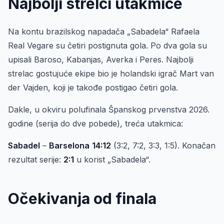
Najbolji strelci utakmice
Na kontu brazilskog napadača „Sabadela“ Rafaela
Real Vegare su četiri postignuta gola. Po dva gola su
upisali Baroso, Kabanjas, Averka i Peres. Najbolji
strelac gostujuće ekipe bio je holandski igrač Mart van
der Vajden, koji je takođe postigao četiri gola.
Dakle, u okviru polufinala Španskog prvenstva 2026.
godine (serija do dve pobede), treća utakmica:
Sabadel
–
Barselona
14:12
(3:2, 7:2, 3:3, 1:5). Konačan
rezultat serije:
2:1
u korist „Sabadela“.
Očekivanja od finala