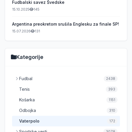
Fudbalski savez Švedske
15.10.2025
145
Argentina preokretom srušila Englesku za finale SP!
15.07.2026
131
Kategorije
Fudbal
2438
Tenis
393
Košarka
1151
Odbojka
310
Vaterpolo
172
Sportske vesti
3078