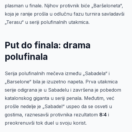
plasman u finale. Njihov protivnik biće „Baršeloneta“,
koja je ranije prošla u odlučnu fazu turnira savladavši
„Terasu“ u seriji polufinalnih utakmica.
Put do finala: drama
polufinala
Serija polufinalnih mečeva između „Sabadela“ i
„Barselone“ bila je izuzetno napeta. Prva utakmica
serije odigrana je u Sabadelu i završena je pobedom
katalonskog giganta u seriji penala. Međutim, već
prošle nedelje je „Sabadel“ uspeo da se osveti u
gostima, raznesavši protivnika rezultatom
8:4
i
preokrenuvši tok duel u svoju korist.