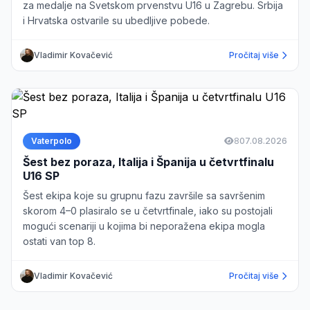
za medalje na Svetskom prvenstvu U16 u Zagrebu. Srbija
i Hrvatska ostvarile su ubedljive pobede.
Vladimir Kovačević
Pročitaj više
Vaterpolo
8
07.08.2026
Šest bez poraza, Italija i Španija u četvrtfinalu
U16 SP
Šest ekipa koje su grupnu fazu završile sa savršenim
skorom 4–0 plasiralo se u četvrtfinale, iako su postojali
mogući scenariji u kojima bi neporažena ekipa mogla
ostati van top 8.
Vladimir Kovačević
Pročitaj više