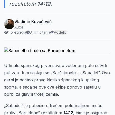
rezultatom
14:12
.
Vladimir Kovačević
Autor
1 pregleda
3 min čitanja
Podeliti
U finalu španskog prvenstva u vodenom polu četvrti
put zaredom sastaju se „Baršeloneta“ i „Sabadel“. Ovo
derbi je postao prava klasika španskog klupskog
sporta, a sada se ove dve ekipe ponovo sastaju u
borbi za glavni trofej zemlje.
„Sabadel“ je pobedio u trećem polufinalnom meču
protiv „Barselone“ rezultatom
14:12
, čime je osigurao