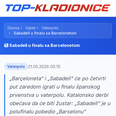
Glavna
Vijesti
Vaterpolo
Sabadell u finalu sa Barcelonetom
Sabadell u finalu sa Barcelonetom
21.05.2026 05:15
Vaterpolo
„Barçeloneta“ i „Sabadell“ će po četvrti
put zaredom igrati u finalu španskog
prvenstva u vaterpolu. Katalonsko derbi
obećava da će biti žustar: „Sabadell“ je u
polufinalu pobedio „Barselonu“