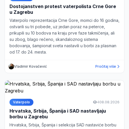
Dostojanstven protest vaterpolista Crne Gore
u Zagrebu
Vaterpolo reprezentacija Crne Gore, momci do 16 godina,
ostvarili su tri pobede, uz jedan poraz na peterce,
prikupili su 10 bodova na kraju prve faze takmičenja, ali
su zbog, blago rečeno, skandaloznog sistema
bodovanja, šampionat sveta nastavili u borbi za plasman
od 17. do 24. mesta.
Vladimir Kovačević
Pročitaj više
Vaterpolo
4
08.08.2026
Hrvatska, Srbija, Španija i SAD nastavljaju
borbu u Zagrebu
Hrvatska, Srbija, Španija i selekcija SAD nastaviće borbu