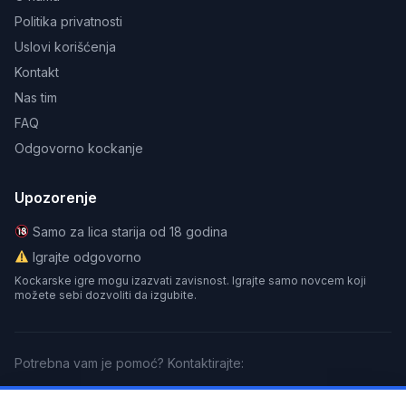
Politika privatnosti
Uslovi korišćenja
Kontakt
Nas tim
FAQ
Odgovorno kockanje
Upozorenje
Samo za lica starija od 18 godina
Igrajte odgovorno
Kockarske igre mogu izazvati zavisnost. Igrajte samo novcem koji
možete sebi dozvoliti da izgubite.
Potrebna vam je pomoć? Kontaktirajte:
GamCare
BeGambleAware
Gamblers Anonymous