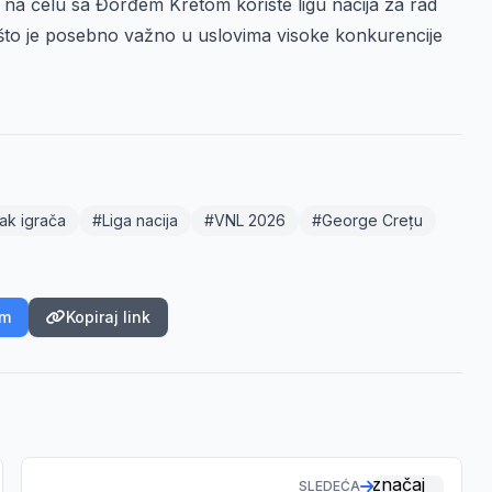
na čelu sa Đorđem Kretom koriste ligu nacija za rad
u, što je posebno važno u uslovima visoke konkurencije
ak igrača
#Liga nacija
#VNL 2026
#George Crețu
am
Kopiraj link
SLEDEĆA