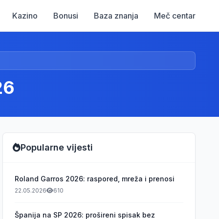
Kazino
Bonusi
Baza znanja
Meč centar
26
Popularne vijesti
Roland Garros 2026: raspored, mreža i prenosi
22.05.2026
610
Španija na SP 2026: prošireni spisak bez