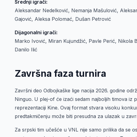
Srednji igrači:
Aleksandar Nedelković, Nemanja Mašulović, Aleksand
Gajović, Aleksa Polomać, Dušan Petrović
Dijagonalni igrači:
Marko Ivović, Miran Kujundžić, Pavle Perić, Nikola B
Danilo Ilić
Završna faza turnira
Završni deo Odbojkaške lige nacija 2026. godine od
Ninguo. U plej-of će izaći sedam najboljih timova iz 
reprezentaciji Kine. Ovaj format stvara visoku konk
predtakmičenju može biti presudna za ulazak u zav
Za srpski tim učešće u VNL nije samo prilika da se o