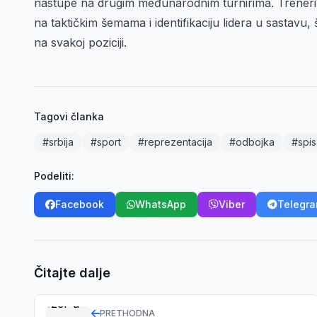
nastupe na drugim međunarodnim turnirima. Treneri 
na taktičkim šemama i identifikaciju lidera u sastav
na svakoj poziciji.
Tagovi članka
#srbija
#sport
#reprezentacija
#odbojka
#spis
Podeliti:
Facebook
WhatsApp
Viber
Telegr
Čitajte dalje
PRETHODNA