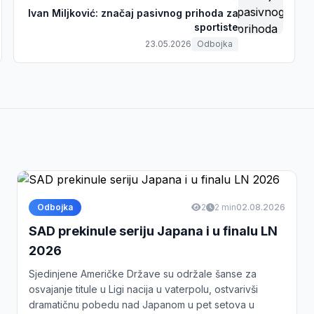
Ivan Miljković: značaj pasivnog prihoda za
sportiste
23.05.2026
Odbojka
Odbojka
2
2 min
02.08.2026
SAD prekinule seriju Japana i u finalu LN
2026
Sjedinjene Američke Države su održale šanse za
osvajanje titule u Ligi nacija u vaterpolu, ostvarivši
dramatičnu pobedu nad Japanom u pet setova u