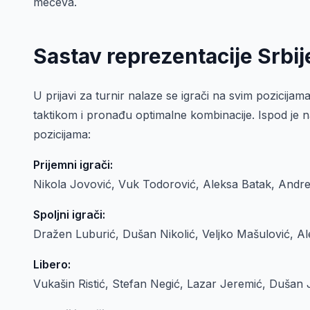
mečeva.
Sastav reprezentacije Srbi
U prijavi za turnir nalaze se igrači na svim pozicij
taktikom i pronađu optimalne kombinacije. Ispod je 
pozicijama:
Prijemni igrači:
Nikola Jovović, Vuk Todorović, Aleksa Batak, Andre
Spoljni igrači:
Dražen Luburić, Dušan Nikolić, Veljko Mašulović, A
Libero:
Vukašin Ristić, Stefan Negić, Lazar Jeremić, Dušan 