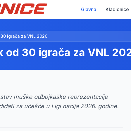
Glavna
Kladionice
d 30 igrača za VNL 2026
ak od 30 igrača za VNL 20
astav muške odbojkaške reprezentacije
didati za učešće u Ligi nacija 2026. godine.