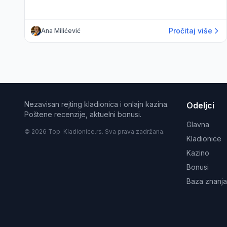
Pročitaj više
Ana Milićević
Nezavisan rejting kladionica i onlajn kazina.
Odeljci
Poštene recenzije, aktuelni bonusi.
Glavna
© 2026 Top-Kladionice.rs. Sva prava zadržana.
Kladionice
Kazino
Bonusi
Baza znanja