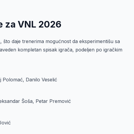
je za VNL 2026
ama, što daje trenerima mogućnost da eksperimentišu sa
naveden kompletan spisak igrača, podeljen po igračkim
j Polomać, Danilo Veselić
leksandar Šoša, Petar Premović
Jović