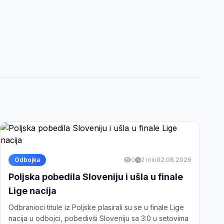
Odbojka
0
2 min
02.08.2026
Poljska pobedila Sloveniju i ušla u finale
Lige nacija
Odbranioci titule iz Poljske plasirali su se u finale Lige
nacija u odbojci, pobedivši Sloveniju sa 3:0 u setovima