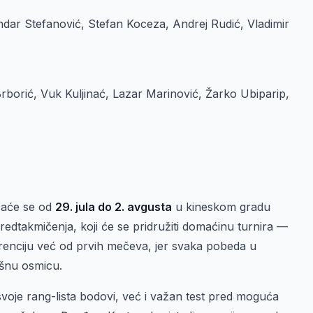
ar Stefanović, Stefan Koceza, Andrej Rudić, Vladimir
rborić, Vuk Kuljinać, Lazar Marinović, Žarko Ubiparip,
ržaće se od
29. jula do 2. avgusta
u kineskom gradu
predtakmičenja, koji će se pridružiti domaćinu turnira —
urenciju već od prvih mečeva, jer svaka pobeda u
ršnu osmicu.
svoje rang-lista bodovi, već i važan test pred moguća