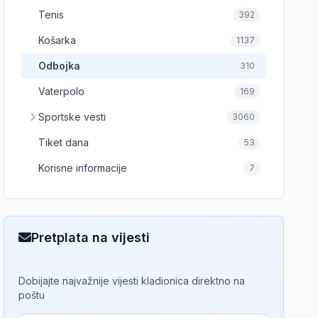
Tenis
392
Košarka
1137
Odbojka
310
Vaterpolo
169
Sportske vesti
3060
Tiket dana
53
Korisne informacije
7
Pretplata na vijesti
Dobijajte najvažnije vijesti kladionica direktno na
poštu