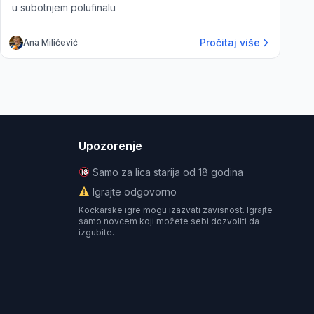
u subotnjem polufinalu
Pročitaj više
Ana Milićević
Upozorenje
Samo za lica starija od 18 godina
Igrajte odgovorno
Kockarske igre mogu izazvati zavisnost. Igrajte
samo novcem koji možete sebi dozvoliti da
izgubite.