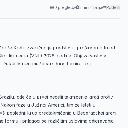
0 pregleda
3 min čitanja
Podeliti
Đorđe Kretu zvanično je predstavio proširenu listu od
koj ligi nacija (VNL) 2026. godine. Objava sastava
očetak letnjeg međunarodnog turnira, koji
azilu, gde će u prvoj nedelji takmičenja igrati protiv
. Nakon faze u Južnoj Americi, tim će leteti u
avši poslednji krug predtakmičenja u Beogradskoj areni.
ormu i prilagodi se različitim uslovima odigravanja