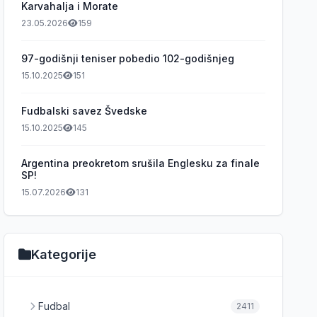
Karvahalja i Morate
23.05.2026
159
97-godišnji teniser pobedio 102-godišnjeg
15.10.2025
151
Fudbalski savez Švedske
15.10.2025
145
Argentina preokretom srušila Englesku za finale
SP!
15.07.2026
131
Kategorije
Fudbal
2411