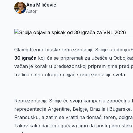
Ana Milićević
Autor
Glavni trener muške reprezentacije Srbije u odbojci 
30 igrača
koji će se pripremati za učešće u Odbojkaš
važan je korak u predsezonskoj pripremi tima pred p
tradicionalno okuplja najjače reprezentacije sveta.
Reprezentacija Srbije će svoju kampanju započeti u Br
reprezentacija Argentine, Belgije, Brazila i Bugarske
Francusku, a zatim se vratiti na domaći teren, odigr
Takav kalendar omogućava timu da postepeno stekne f