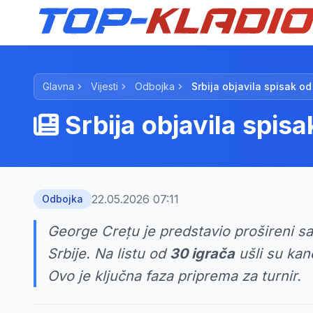
Glavna
Vijesti
Odbojka
Srbija objavila spisak o
Srbija objavila spis
22.05.2026 07:11
Odbojka
George Crețu je predstavio prošireni s
Srbije. Na listu od
30 igrača
ušli su kan
Ovo je ključna faza priprema za turnir.