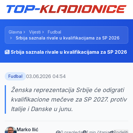
Glavna
Vijesti
Fudbal
Srbija saznala rivale u kvalifikacijama za SP 2026
Srbija saznala rivale u kvalifikacijama za SP 2026
03.06.2026 04:54
Fudbal
Ženska reprezentacija Srbije će odigrati
kvalifikacione mečeve za SP 2027. protiv
Italije i Danske u junu.
Marko Ilić
0 pregleda
1 min čitanja
Podeliti