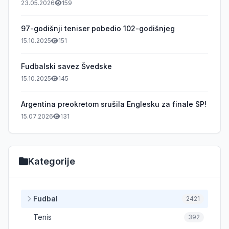
23.05.2026
159
97-godišnji teniser pobedio 102-godišnjeg
15.10.2025
151
Fudbalski savez Švedske
15.10.2025
145
Argentina preokretom srušila Englesku za finale SP!
15.07.2026
131
Kategorije
Fudbal
2421
Tenis
392