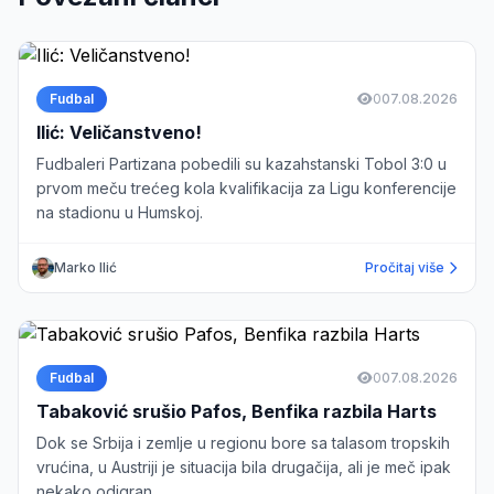
Fudbal
0
07.08.2026
Ilić: Veličanstveno!
Fudbaleri Partizana pobedili su kazahstanski Tobol 3:0 u
prvom meču trećeg kola kvalifikacija za Ligu konferencije
na stadionu u Humskoj.
Marko Ilić
Pročitaj više
Fudbal
0
07.08.2026
Tabaković srušio Pafos, Benfika razbila Harts
Dok se Srbija i zemlje u regionu bore sa talasom tropskih
vrućina, u Austriji je situacija bila drugačija, ali je meč ipak
nekako odigran.