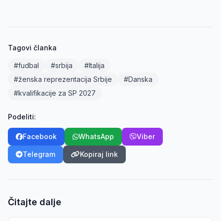
Tagovi članka
#fudbal
#srbija
#Italija
#ženska reprezentacija Srbije
#Danska
#kvalifikacije za SP 2027
Podeliti:
Facebook
WhatsApp
Viber
Telegram
Kopiraj link
Čitajte dalje