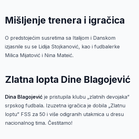
Mišljenje trenera i igračica
O predstojećim susretima sa Italijom i Danskom
izjasnile su se Lidija Stojkanović, kao i fudbalerke
Milica Mijatović i Nina Mateić.
Zlatna lopta Dine Blagojević
Dina Blagojević
je pristupila klubu „zlatnih devojaka”
srpskog fudbala. Izuzetna igračica je dobila „Zlatnu
loptu” FSS za 50 i više odigranih utakmica u dresu
nacionalnog tima. Čestitamo!