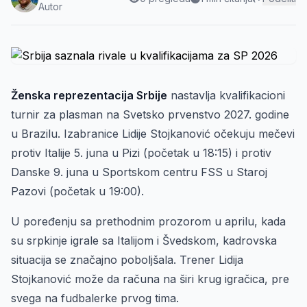
Autor
Ženska reprezentacija Srbije
nastavlja kvalifikacioni
turnir za plasman na Svetsko prvenstvo 2027. godine
u Brazilu. Izabranice Lidije Stojkanović očekuju mečevi
protiv Italije 5. juna u Pizi (početak u 18:15) i protiv
Danske 9. juna u Sportskom centru FSS u Staroj
Pazovi (početak u 19:00).
U poređenju sa prethodnim prozorom u aprilu, kada
su srpkinje igrale sa Italijom i Švedskom, kadrovska
situacija se značajno poboljšala. Trener Lidija
Stojkanović može da računa na širi krug igračica, pre
svega na fudbalerke prvog tima.