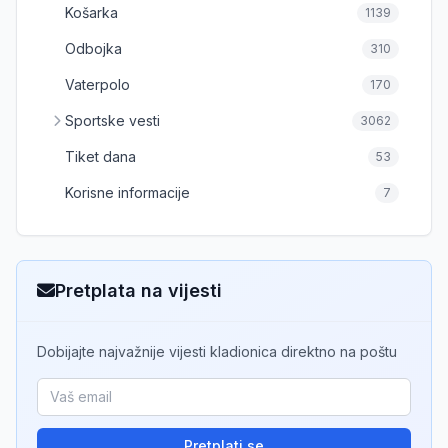
Košarka
1139
Odbojka
310
Vaterpolo
170
Sportske vesti
3062
Tiket dana
53
Korisne informacije
7
Pretplata na vijesti
Dobijajte najvažnije vijesti kladionica direktno na poštu
Pretplati se