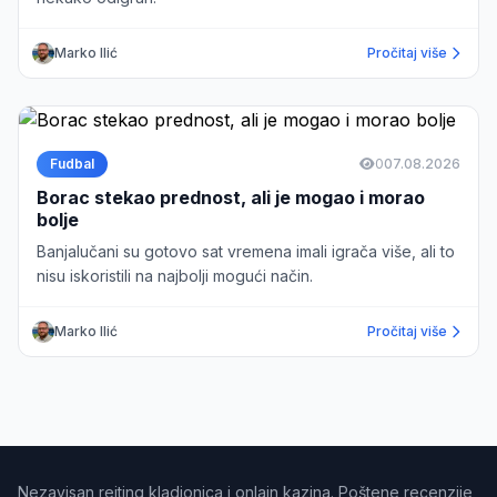
Marko Ilić
Pročitaj više
Fudbal
0
07.08.2026
Borac stekao prednost, ali je mogao i morao
bolje
Banjalučani su gotovo sat vremena imali igrača više, ali to
nisu iskoristili na najbolji mogući način.
Marko Ilić
Pročitaj više
Nezavisan rejting kladionica i onlajn kazina. Poštene recenzije,