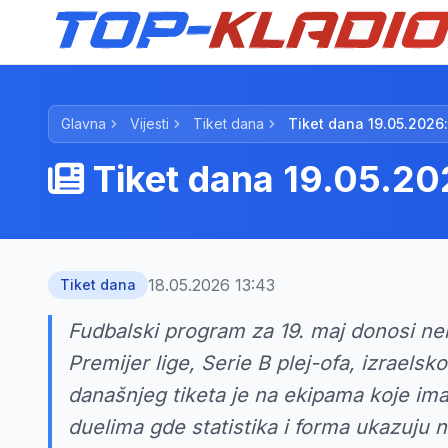
Glavna
Vijesti
Tiket dana
Tiket dana 19.05.2026:
Tiket dana 19.05.202
18.05.2026 13:43
Tiket dana
Fudbalski program za 19. maj donosi ne
Premijer lige, Serie B plej-ofa, izraels
današnjeg tiketa je na ekipama koje ima
duelima gde statistika i forma ukazuju n