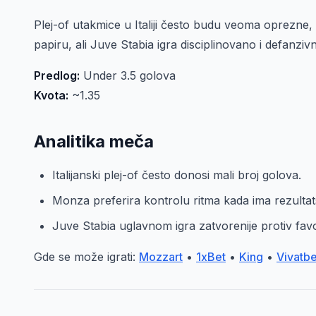
Plej-of utakmice u Italiji često budu veoma oprezne, 
papiru, ali Juve Stabia igra disciplinovano i defanzi
Predlog:
Under 3.5 golova
Kvota:
~1.35
Analitika meča
Italijanski plej-of često donosi mali broj golova.
Monza preferira kontrolu ritma kada ima rezultat
Juve Stabia uglavnom igra zatvorenije protiv favo
Gde se može igrati:
Mozzart
•
1xBet
•
King
•
Vivatbe