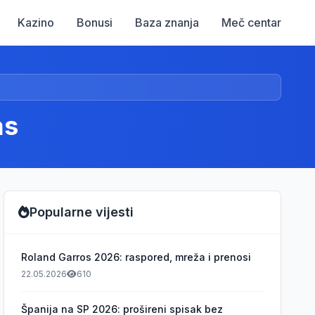
Kazino
Bonusi
Baza znanja
Meč centar
as
Popularne vijesti
Roland Garros 2026: raspored, mreža i prenosi
22.05.2026
610
Španija na SP 2026: prošireni spisak bez