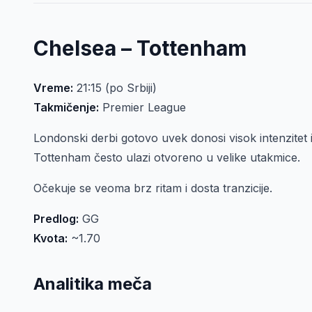
Chelsea – Tottenham
Vreme:
21:15 (po Srbiji)
Takmičenje:
Premier League
Londonski derbi gotovo uvek donosi visok intenzitet i
Tottenham često ulazi otvoreno u velike utakmice.
Očekuje se veoma brz ritam i dosta tranzicije.
Predlog:
GG
Kvota:
~1.70
Analitika meča