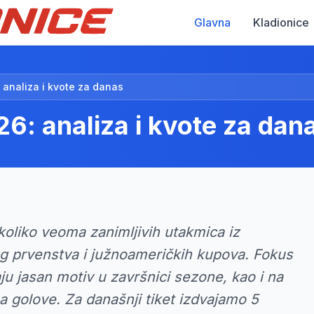
Glavna
Kladionice
 analiza i kvote za danas
6: analiza i kvote za dan
koliko veoma zanimljivih utakmica iz
kog prvenstva i južnoameričkih kupova. Fokus
ju jasan motiv u završnici sezone, kao i na
a golove. Za današnji tiket izdvajamo 5