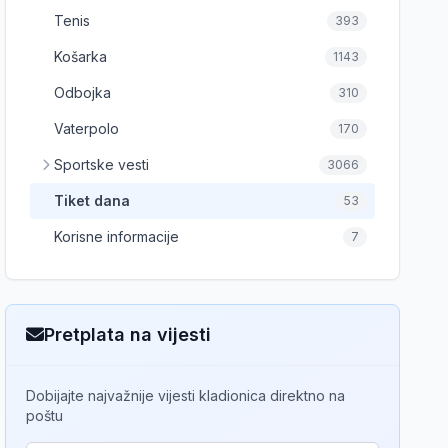
Tenis
393
Košarka
1143
Odbojka
310
Vaterpolo
170
Sportske vesti
3066
Tiket dana
53
Korisne informacije
7
Pretplata na vijesti
Dobijajte najvažnije vijesti kladionica direktno na
poštu