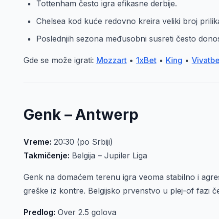
Tottenham često igra efikasne derbije.
Chelsea kod kuće redovno kreira veliki broj prilik
Poslednjih sezona međusobni susreti često dono
Gde se može igrati:
Mozzart
•
1xBet
•
King
•
Vivatbe
Genk – Antwerp
Vreme:
20:30 (po Srbiji)
Takmičenje:
Belgija – Jupiler Liga
Genk na domaćem terenu igra veoma stabilno i agre
greške iz kontre. Belgijsko prvenstvo u plej-of fazi 
Predlog:
Over 2.5 golova