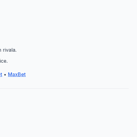
 rivala.
ice.
t
•
MaxBet