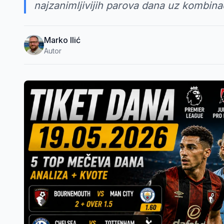
najzanimljivijih parova dana uz kombinaci
Marko Ilić
Autor