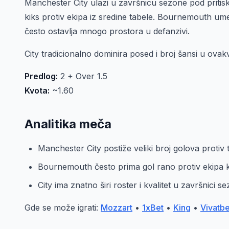
Manchester City ulazi u završnicu sezone pod pritis
kiks protiv ekipa iz sredine tabele. Bournemouth um
često ostavlja mnogo prostora u defanzivi.
City tradicionalno dominira posed i broj šansi u ovak
Predlog:
2 + Over 1.5
Kvota:
~1.60
Analitika meča
Manchester City postiže veliki broj golova protiv 
Bournemouth često prima gol rano protiv ekipa k
City ima znatno širi roster i kvalitet u završnici s
Gde se može igrati:
Mozzart
•
1xBet
•
King
•
Vivatbe