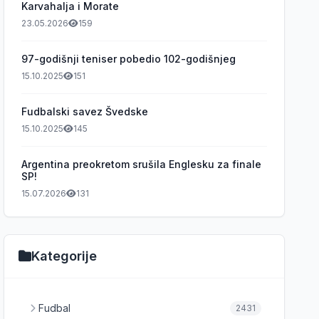
Karvahalja i Morate
23.05.2026
159
97-godišnji teniser pobedio 102-godišnjeg
15.10.2025
151
Fudbalski savez Švedske
15.10.2025
145
Argentina preokretom srušila Englesku za finale
SP!
15.07.2026
131
Kategorije
Fudbal
2431