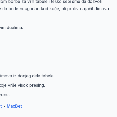
kom borbe za vrh tabele i teško sebi sme da dozvoli
e da bude neugodan kod kuće, ali protiv najjačih timova
vim duelima.
timova iz donjeg dela tabele.
oje vrše visok presing.
ezone.
t
•
MaxBet