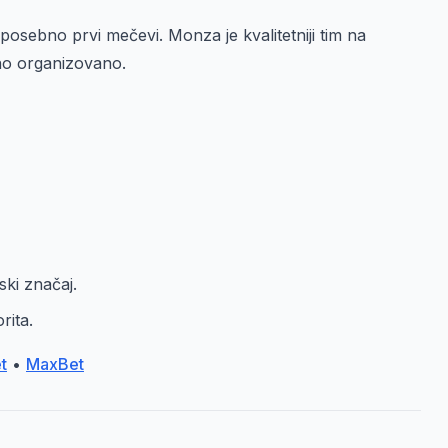
posebno prvi mečevi. Monza je kvalitetniji tim na
vno organizovano.
ski značaj.
rita.
t
•
MaxBet