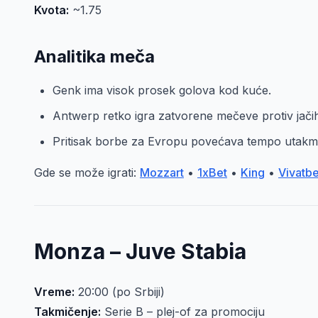
Kvota:
~1.75
Analitika meča
Genk ima visok prosek golova kod kuće.
Antwerp retko igra zatvorene mečeve protiv jačih
Pritisak borbe za Evropu povećava tempo utakm
Gde se može igrati:
Mozzart
•
1xBet
•
King
•
Vivatbe
Monza – Juve Stabia
Vreme:
20:00 (po Srbiji)
Takmičenje:
Serie B – plej-of za promociju