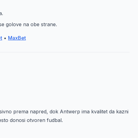
a.
se golove na obe strane.
t
•
MaxBet
sivno prema napred, dok Antwerp ima kvalitet da kazni
često donosi otvoren fudbal.