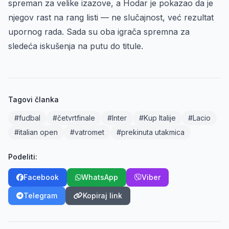
spreman za velike izazove, a Hodar je pokazao da je
njegov rast na rang listi — ne slučajnost, već rezultat
upornog rada. Sada su oba igrača spremna za
sledeća iskušenja na putu do titule.
Tagovi članka
#fudbal
#četvrtfinale
#Inter
#Kup Italije
#Lacio
#italian open
#vatromet
#prekinuta utakmica
Podeliti:
Facebook
WhatsApp
Viber
Telegram
Kopiraj link