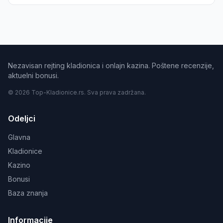
Nezavisan rejting kladionica i onlajn kazina. Poštene recenzije,
aktuelni bonusi.
© 2026 Top-Kladionice.rs. Sva prava zadržana.
Odeljci
Glavna
Kladionice
Kazino
Bonusi
Baza znanja
Informacije