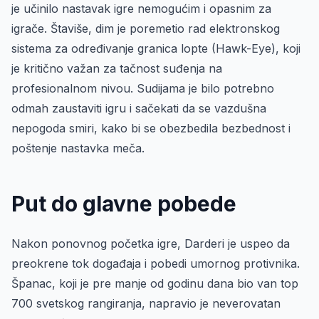
je učinilo nastavak igre nemogućim i opasnim za
igrače. Štaviše, dim je poremetio rad elektronskog
sistema za određivanje granica lopte (Hawk-Eye), koji
je kritično važan za tačnost suđenja na
profesionalnom nivou. Sudijama je bilo potrebno
odmah zaustaviti igru i sačekati da se vazdušna
nepogoda smiri, kako bi se obezbedila bezbednost i
poštenje nastavka meča.
Put do glavne pobede
Nakon ponovnog početka igre, Darderi je uspeo da
preokrene tok događaja i pobedi umornog protivnika.
Španac, koji je pre manje od godinu dana bio van top
700 svetskog rangiranja, napravio je neverovatan