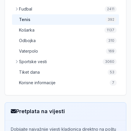
Fudbal
2411
Tenis
392
Košarka
1137
Odbojka
310
Vaterpolo
169
Sportske vesti
3060
Tiket dana
53
Korisne informacije
7
Pretplata na vijesti
Dobijajte najvažnije vijesti kladionica direktno na poštu