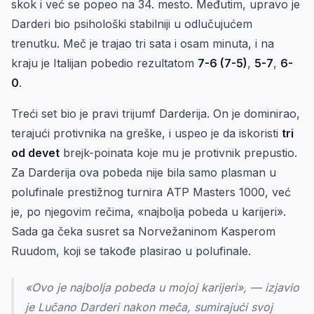
skok i već se popeo na 34. mesto. Međutim, upravo je
Darderi bio psihološki stabilniji u odlučujućem
trenutku. Meč je trajao tri sata i osam minuta, i na
kraju je Italijan pobedio rezultatom
7-6 (7-5)
,
5-7
,
6-
0
.
Treći set bio je pravi trijumf Darderija. On je dominirao,
terajući protivnika na greške, i uspeo je da iskoristi
tri
od devet
brejk-poinata koje mu je protivnik prepustio.
Za Darderija ova pobeda nije bila samo plasman u
polufinale prestižnog turnira ATP Masters 1000, već
je, po njegovim rečima, «najbolja pobeda u karijeri».
Sada ga čeka susret sa Norvežaninom Kasperom
Ruudom, koji se takođe plasirao u polufinale.
«Ovo je najbolja pobeda u mojoj karijeri», — izjavio
je Lučano Darderi nakon meča, sumirajući svoj