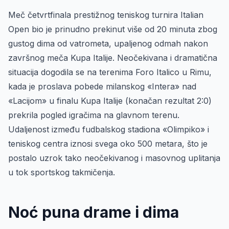
Meč četvrtfinala prestižnog teniskog turnira Italian
Open bio je prinudno prekinut više od 20 minuta zbog
gustog dima od vatrometa, upaljenog odmah nakon
završnog meča Kupa Italije. Neočekivana i dramatična
situacija dogodila se na terenima Foro Italico u Rimu,
kada je proslava pobede milanskog «Intera» nad
«Lacijom» u finalu Kupa Italije (konačan rezultat 2:0)
prekrila pogled igračima na glavnom terenu.
Udaljenost između fudbalskog stadiona «Olimpiko» i
teniskog centra iznosi svega oko 500 metara, što je
postalo uzrok tako neočekivanog i masovnog uplitanja
u tok sportskog takmičenja.
Noć puna drame i dima