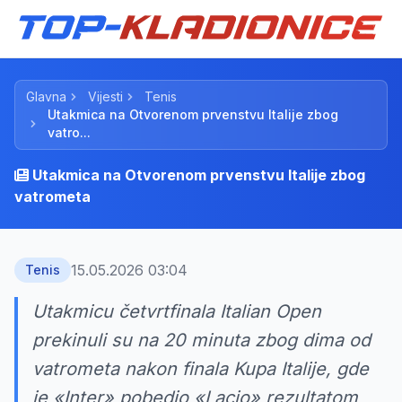
Glavna
Vijesti
Tenis
Utakmica na Otvorenom prvenstvu Italije zbog
vatro...
Utakmica na Otvorenom prvenstvu Italije zbog
vatrometa
15.05.2026 03:04
Tenis
Utakmicu četvrtfinala Italian Open
prekinuli su na 20 minuta zbog dima od
vatrometa nakon finala Kupa Italije, gde
je «Inter» pobedio «Lacio» rezultatom