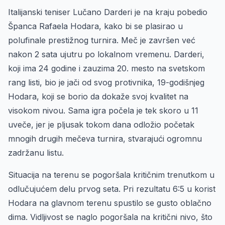
Italijanski teniser Lučano Darderi je na kraju pobedio
Španca Rafaela Hodara, kako bi se plasirao u
polufinale prestižnog turnira. Meč je završen već
nakon 2 sata ujutru po lokalnom vremenu. Darderi,
koji ima 24 godine i zauzima 20. mesto na svetskom
rang listi, bio je jači od svog protivnika, 19-godišnjeg
Hodara, koji se borio da dokaže svoj kvalitet na
visokom nivou. Sama igra počela je tek skoro u 11
uveče, jer je pljusak tokom dana odložio početak
mnogih drugih mečeva turnira, stvarajući ogromnu
zadržanu listu.
Situacija na terenu se pogoršala kritičnim trenutkom u
odlučujućem delu prvog seta. Pri rezultatu 6:5 u korist
Hodara na glavnom terenu spustilo se gusto oblačno
dima. Vidljivost se naglo pogoršala na kritični nivo, što