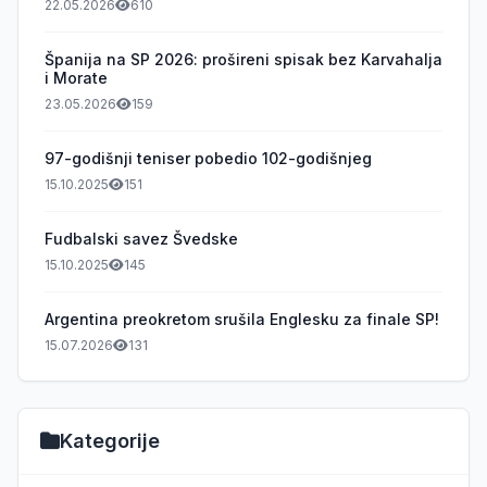
22.05.2026
610
Španija na SP 2026: prošireni spisak bez Karvahalja
i Morate
23.05.2026
159
97-godišnji teniser pobedio 102-godišnjeg
15.10.2025
151
Fudbalski savez Švedske
15.10.2025
145
Argentina preokretom srušila Englesku za finale SP!
15.07.2026
131
Kategorije