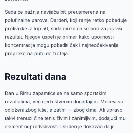
Sada će pažnja navijača biti preusmerena na
polufinalne parove. Darderi, koji ranije retko pobeđuje
protivnike iz top 50, sada može da se bori za još viši
rezultat. Njegov uspeh je primer kako upornost i
koncentracija mogu pobediti čak i najneočekivanije
prepreke na putu do trofeja.
Rezultati dana
Dan u Rimu zapamtiće se ne samo sportskim
rezultatima, već i jedinstvenim događajem. Mečevi su
odloženi zbog kiše, a zatim — zbog dima. Ali upravo
takvi trenuci čine tenis živim i zanimljivim, dodajući mu
element nepredvidivosti. Darderi je dokazao da je