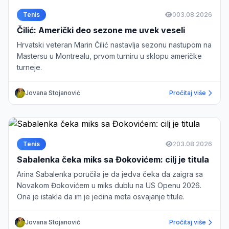
Tenis
0
03.08.2026
Čilić: Američki deo sezone me uvek veseli
Hrvatski veteran Marin Čilić nastavlja sezonu nastupom na
Mastersu u Montrealu, prvom turniru u sklopu američke
turneje.
Jovana Stojanović
Pročitaj više
Tenis
2
03.08.2026
Sabalenka čeka miks sa Đokovićem: cilj je titula
Arina Sabalenka poručila je da jedva čeka da zaigra sa
Novakom Đokovićem u miks dublu na US Openu 2026.
Ona je istakla da im je jedina meta osvajanje titule.
Jovana Stojanović
Pročitaj više