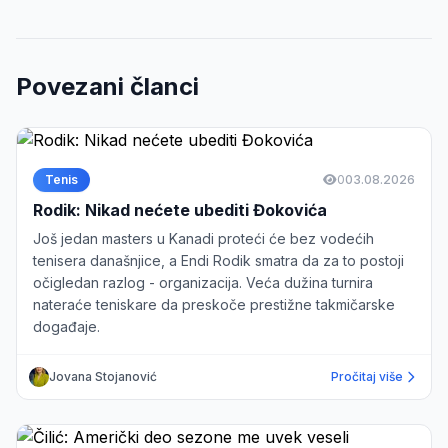
Povezani članci
Tenis
0
03.08.2026
Rodik: Nikad nećete ubediti Đokovića
Još jedan masters u Kanadi proteći će bez vodećih
tenisera današnjice, a Endi Rodik smatra da za to postoji
očigledan razlog - organizacija. Veća dužina turnira
nateraće teniskare da preskoče prestižne takmičarske
događaje.
Jovana Stojanović
Pročitaj više