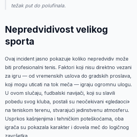
težak put do polufinala.
Nepredvidivost velikog
sporta
Ovaj incident jasno pokazuje koliko nepredvidiv može
biti profesionalni tenis. Faktori koji nisu direktno vezani
za igru — od vremenskih uslova do gradskih proslava,
koji mogu uticati na tok meča — igraju ogromnu ulogu.
U ovom slučaju, fudbalski navijači, koji su slavili
pobedu svog kluba, postali su neočekivani «gledaoci»
na teniskom terenu, stvarajući jedinstvenu atmosferu.
Usprkos kašnjenjima i tehničkim poteškoćama, oba
igrača su pokazala karakter i dovela meč do logičnog
završetka.