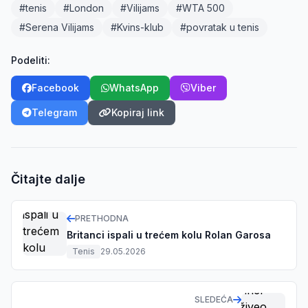
#tenis
#London
#Vilijams
#WTA 500
#Serena Vilijams
#Kvins-klub
#povratak u tenis
Podeliti:
Facebook
WhatsApp
Viber
Telegram
Kopiraj link
Čitajte dalje
PRETHODNA
Britanci ispali u trećem kolu Rolan Garosa
Tenis
29.05.2026
SLEDEĆA