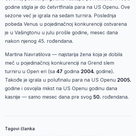
godine stigla je do četvrtfinala para na US Openu. Ove
sezone već je igrala na sedam turnira. Poslednja
pobeda Venus u pojedinačnoj konkurenciji ostvarena
je u Vašingtonu u julu prošle godine, mesec dana
nakon njenog 45. rođendana.
Martina Navratilova — najstarija žena koja je dobila
meč u pojedinačnoj konkurenciji na Grend slem
turniru u Open eri (sa
47
godina
2004.
godine).
Takođe je igrala u polufinalu para na US Openu
2005.
godine i osvojila mikst na US Openu godinu dana
kasnije — samo mesec dana pre svog
50.
rođendana.
Tagovi članka