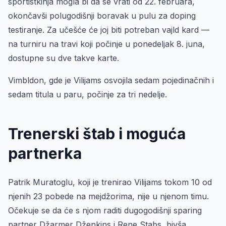
sportistkinja mogla bi da se vrati od 22. februara,
okončavši polugodišnji boravak u pulu za doping
testiranje. Za učešće će joj biti potreban vajld kard —
na turniru na travi koji počinje u ponedeljak 8. juna,
dostupne su dve takve karte.
Vimbldon, gde je Vilijams osvojila sedam pojedinačnih i
sedam titula u paru, počinje za tri nedelje.
Trenerski štab i moguća
partnerka
Patrik Muratoglu, koji je trenirao Vilijams tokom 10 od
njenih 23 pobede na mejdžorima, nije u njenom timu.
Očekuje se da će s njom raditi dugogodišnji sparing
partner Džarmer Dženkins i Rene Stabs, bivša