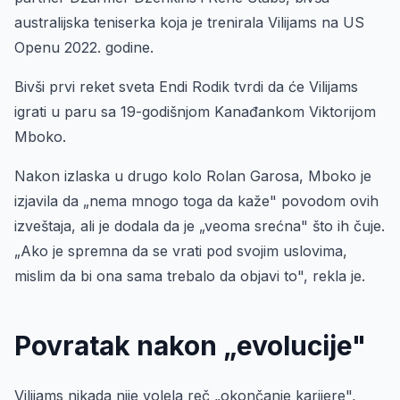
australijska teniserka koja je trenirala Vilijams na US
Openu 2022. godine.
Bivši prvi reket sveta Endi Rodik tvrdi da će Vilijams
igrati u paru sa 19-godišnjom Kanađankom Viktorijom
Mboko.
Nakon izlaska u drugo kolo Rolan Garosa, Mboko je
izjavila da „nema mnogo toga da kaže" povodom ovih
izveštaja, ali je dodala da je „veoma srećna" što ih čuje.
„Ako je spremna da se vrati pod svojim uslovima,
mislim da bi ona sama trebalo da objavi to", rekla je.
Povratak nakon „evolucije"
Vilijams nikada nije volela reč „okončanje karijere",