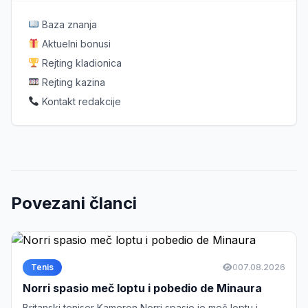
Baza znanja
Aktuelni bonusi
Rejting kladionica
Rejting kazina
Kontakt redakcije
Povezani članci
Tenis
0
07.08.2026
Norri spasio meč loptu i pobedio de Minaura
Britanski teniser Kameron Norri spasio je meč loptu i