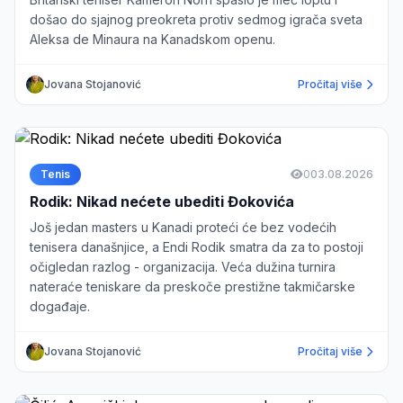
došao do sjajnog preokreta protiv sedmog igrača sveta
Aleksa de Minaura na Kanadskom openu.
Jovana Stojanović
Pročitaj više
Tenis
0
03.08.2026
Rodik: Nikad nećete ubediti Đokovića
Još jedan masters u Kanadi proteći će bez vodećih
tenisera današnjice, a Endi Rodik smatra da za to postoji
očigledan razlog - organizacija. Veća dužina turnira
nateraće teniskare da preskoče prestižne takmičarske
događaje.
Jovana Stojanović
Pročitaj više