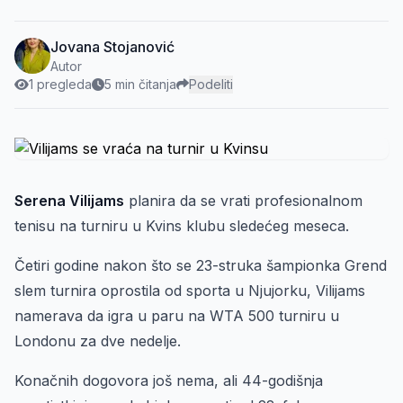
Jovana Stojanović
Autor
1 pregleda
5 min čitanja
Podeliti
Serena Vilijams
planira da se vrati profesionalnom
tenisu na turniru u Kvins klubu sledećeg meseca.
Četiri godine nakon što se 23-struka šampionka Grend
slem turnira oprostila od sporta u Njujorku, Vilijams
namerava da igra u paru na WTA 500 turniru u
Londonu za dve nedelje.
Konačnih dogovora još nema, ali 44-godišnja