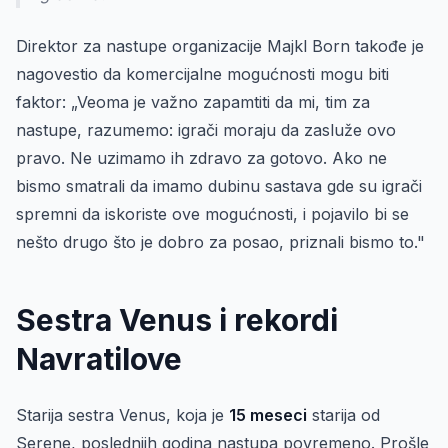
Direktor za nastupe organizacije Majkl Born takođe je
nagovestio da komercijalne mogućnosti mogu biti
faktor: „Veoma je važno zapamtiti da mi, tim za
nastupe, razumemo: igrači moraju da zasluže ovo
pravo. Ne uzimamo ih zdravo za gotovo. Ako ne
bismo smatrali da imamo dubinu sastava gde su igrači
spremni da iskoriste ove mogućnosti, i pojavilo bi se
nešto drugo što je dobro za posao, priznali bismo to."
Sestra Venus i rekordi
Navratilove
Starija sestra Venus, koja je
15 meseci
starija od
Serene, poslednjih godina nastupa povremeno. Prošle