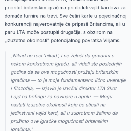
prioritet britanskim igračima pri dodeli vajld kardova za
domaće turnire na travi. Sve četiri karte u pojedinačnoj
konkurenciji najverovatnije će pripasti Britancima, ali u
paru LTA može postupiti drugačije, s obzirom na
„izuzetne okolnosti" potencijalnog povratka Vilijams.
„Nikad ne reci 'nikad', i ne želeći da govorim o
nekom konkretnom igraču, ali videli ste poslednjih
godina da se ove mogućnosti pružaju britanskim
igračima — to je moje fundamentalno lično uverenje
i filozofija, — izjavio je izvršni direktor LTA Skot
Lojd na brifingu za novinare u aprilu. — Mogu
nastati izuzetne okolnosti koje će uticati na
jedinstveni vajld kard, ali u suprotnom želimo da
pružimo ove igračke mogućnosti britanskim
igračima."