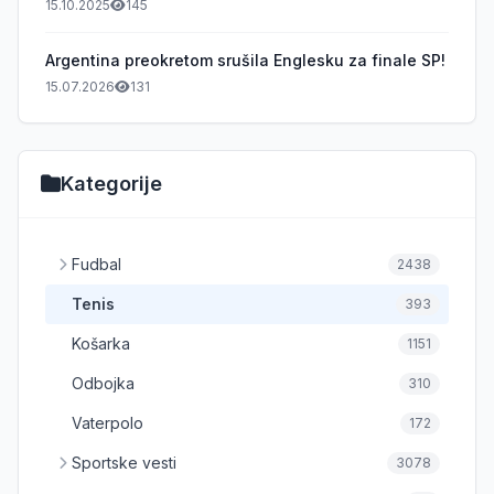
15.10.2025
145
Argentina preokretom srušila Englesku za finale SP!
15.07.2026
131
Kategorije
Fudbal
2438
Tenis
393
Košarka
1151
Odbojka
310
Vaterpolo
172
Sportske vesti
3078