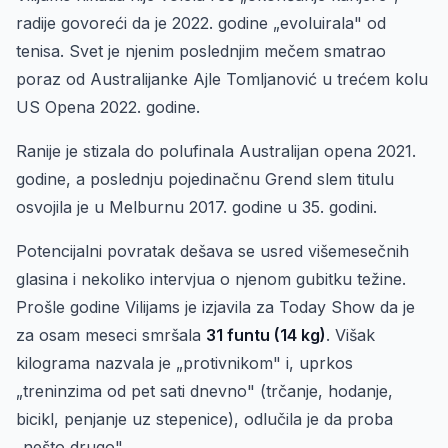
radije govoreći da je 2022. godine „evoluirala" od
tenisa. Svet je njenim poslednjim mečem smatrao
poraz od Australijanke Ajle Tomljanović u trećem kolu
US Opena 2022. godine.
Ranije je stizala do polufinala Australijan opena 2021.
godine, a poslednju pojedinačnu Grend slem titulu
osvojila je u Melburnu 2017. godine u 35. godini.
Potencijalni povratak dešava se usred višemesečnih
glasina i nekoliko intervjua o njenom gubitku težine.
Prošle godine Vilijams je izjavila za Today Show da je
za osam meseci smršala
31 funtu (14 kg)
. Višak
kilograma nazvala je „protivnikom" i, uprkos
„treninzima od pet sati dnevno" (trčanje, hodanje,
bicikl, penjanje uz stepenice), odlučila je da proba
„nešto drugo".