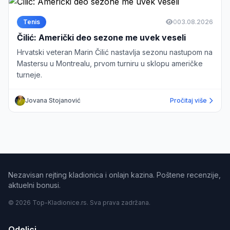
Tenis
0
03.08.2026
Čilić: Američki deo sezone me uvek veseli
Hrvatski veteran Marin Čilić nastavlja sezonu nastupom na
Mastersu u Montrealu, prvom turniru u sklopu američke
turneje.
Jovana Stojanović
Pročitaj više
Nezavisan rejting kladionica i onlajn kazina. Poštene recenzije,
aktuelni bonusi.
© 2026 Top-Kladionice.rs. Sva prava zadržana.
Odeljci