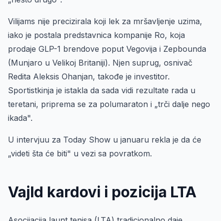
Vilijams nije precizirala koji lek za mršavljenje uzima,
iako je postala predstavnica kompanije Ro, koja
prodaje GLP-1 brendove poput Vegovija i Zepbounda
(Munjaro u Velikoj Britaniji). Njen suprug, osnivač
Redita Aleksis Ohanjan, takođe je investitor.
Sportistkinja je istakla da sada vidi rezultate rada u
teretani, priprema se za polumaraton i „trči dalje nego
ikada".
U intervjuu za Today Show u januaru rekla je da će
„videti šta će biti" u vezi sa povratkom.
Vajld kardovi i pozicija LTA
Asocijacija launt tenisa (LTA) tradicionalno daje