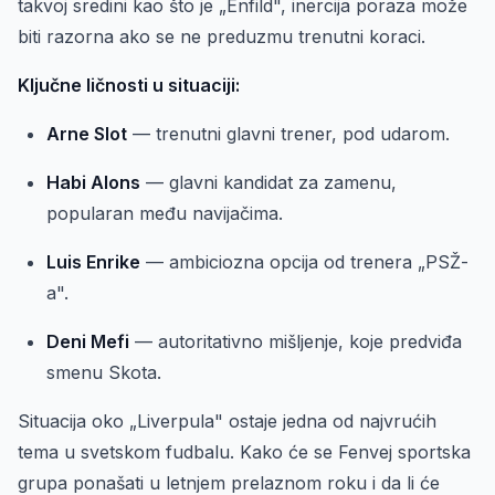
takvoj sredini kao što je „Enfild", inercija poraza može
biti razorna ako se ne preduzmu trenutni koraci.
Ključne ličnosti u situaciji:
Arne Slot
— trenutni glavni trener, pod udarom.
Habi Alons
— glavni kandidat za zamenu,
popularan među navijačima.
Luis Enrike
— ambiciozna opcija od trenera „PSŽ-
a".
Deni Mefi
— autoritativno mišljenje, koje predviđa
smenu Skota.
Situacija oko „Liverpula" ostaje jedna od najvrućih
tema u svetskom fudbalu. Kako će se Fenvej sportska
grupa ponašati u letnjem prelaznom roku i da li će