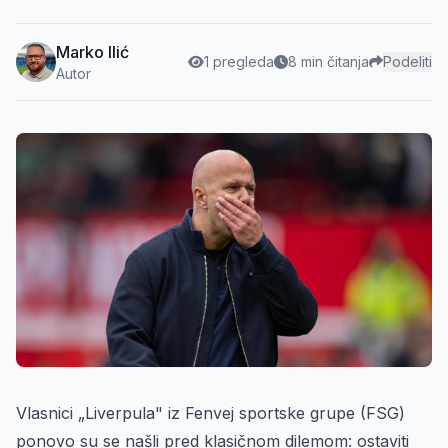
Marko Ilić
1 pregleda
8 min čitanja
Podeliti
Autor
Vlasnici „Liverpula" iz Fenvej sportske grupe (FSG)
ponovo su se našli pred klasičnom dilemom: ostaviti