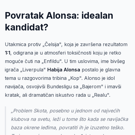
Povratak Alonsa: idealan
kandidat?
Utakmica protiv „Čelsija", koja je završena rezultatom
1:1
, odigrana je u atmosferi toksičnosti koju je retko
moguće čuti na „Enfildu". U tim uslovima, ime bivšeg
igrača „Liverpula"
Habija Alonsa
postalo je glavna
tema u razgovorima tribina „Kop". Alonso je idol
navijača, osvojivši Bundesligu sa „Bajerom" i imavši
kratak, ali dramatičan iskustvo rada u „Realu".
„Problem Skota, posebno u jednom od najvećih
klubova na svetu, leži u tome što kada se navijačka
baza okrene leđima, povratiti ih je izuzetno teško.