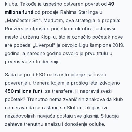
kluba. Takođe je uspešno ostvaren povrat od
49
miliona funti
od prodaje Rahima Sterlinga u
„Mančester Siti". Međutim, ova strategija je propala:
Rodžers je otpušten početkom oktobra, ustupivši
mesto Jurženu Klop-u, što je označilo početak nove
ere pobeda. „Liverpul" je osvojio Ligu šampiona 2019.
godine, a naredne godine osvojio je prvu titulu u
prvenstvu za tri decenije.
Sada se pred FSG nalazi isto pitanje: sačuvati
poverenje u trenera kojem je prošlog leta izdvojeno
450 miliona funti
za transfere, ili napraviti sveži
početak? Trenutno nema zvaničnih znakova da klub
namerava da se rastane sa Slotom, ali glasovi
nezadovoljnih navijača postaju sve glasniji. Situacija
zahteva trenutnu analizu i donošenje odluke.