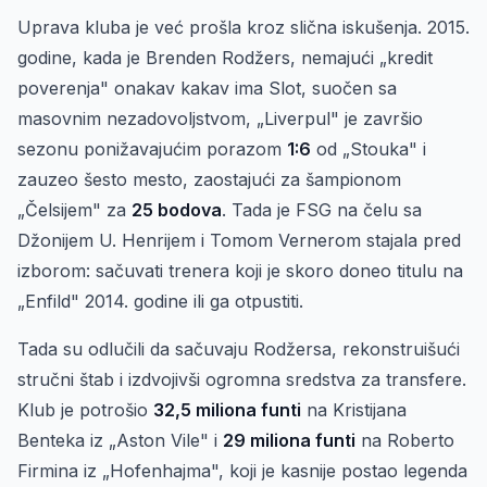
Uprava kluba je već prošla kroz slična iskušenja. 2015.
godine, kada je Brenden Rodžers, nemajući „kredit
poverenja" onakav kakav ima Slot, suočen sa
masovnim nezadovoljstvom, „Liverpul" je završio
sezonu ponižavajućim porazom
1:6
od „Stouka" i
zauzeo šesto mesto, zaostajući za šampionom
„Čelsijem" za
25 bodova
. Tada je FSG na čelu sa
Džonijem U. Henrijem i Tomom Vernerom stajala pred
izborom: sačuvati trenera koji je skoro doneo titulu na
„Enfild" 2014. godine ili ga otpustiti.
Tada su odlučili da sačuvaju Rodžersa, rekonstruišući
stručni štab i izdvojivši ogromna sredstva za transfere.
Klub je potrošio
32,5 miliona funti
na Kristijana
Benteka iz „Aston Vile" i
29 miliona funti
na Roberto
Firmina iz „Hofenhajma", koji je kasnije postao legenda