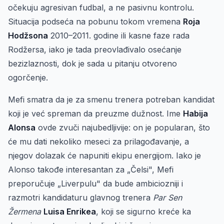
očekuju agresivan fudbal, a ne pasivnu kontrolu.
Situacija podseća na pobunu tokom vremena
Roja
Hodžsona
2010–2011. godine ili kasne faze rada
Rodžersa, iako je tada preovlađivalo osećanje
bezizlaznosti, dok je sada u pitanju otvoreno
ogorčenje.
Mefi smatra da je za smenu trenera potreban kandidat
koji je već spreman da preuzme dužnost. Ime
Habija
Alonsa
ovde zvuči najubedljivije: on je popularan, što
će mu dati nekoliko meseci za prilagođavanje, a
njegov dolazak će napuniti ekipu energijom. Iako je
Alonso takođe interesantan za „Čelsi", Mefi
preporučuje „Liverpulu" da bude ambiciozniji i
razmotri kandidaturu glavnog trenera
Par Sen
Žermena
Luisa Enrikea
, koji se sigurno kreće ka