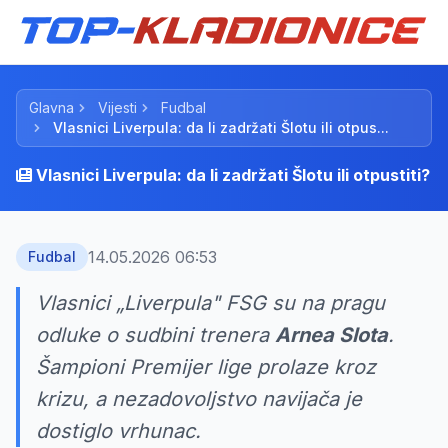
Glavna
Vijesti
Fudbal
Vlasnici Liverpula: da li zadržati Šlotu ili otpus...
Vlasnici Liverpula: da li zadržati Šlotu ili otpustiti?
14.05.2026 06:53
Fudbal
Vlasnici „Liverpula" FSG su na pragu
odluke o sudbini trenera
Arnea Slota
.
Šampioni Premijer lige prolaze kroz
krizu, a nezadovoljstvo navijača je
dostiglo vrhunac.