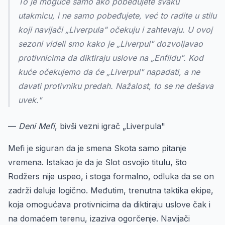
To je moguće samo ako pobeđujete svaku
utakmicu, i ne samo pobeđujete, već to radite u stilu
koji navijači „Liverpula" očekuju i zahtevaju. U ovoj
sezoni videli smo kako je „Liverpul" dozvoljavao
protivnicima da diktiraju uslove na „Enfildu". Kod
kuće očekujemo da će „Liverpul" napadati, a ne
davati protivniku predah. Nažalost, to se ne dešava
uvek."
—
Deni Mefi
, bivši vezni igrač „Liverpula"
Mefi je siguran da je smena Skota samo pitanje
vremena. Istakao je da je Slot osvojio titulu, što
Rodžers nije uspeo, i stoga formalno, odluka da se on
zadrži deluje logično. Međutim, trenutna taktika ekipe,
koja omogućava protivnicima da diktiraju uslove čak i
na domaćem terenu, izaziva ogorčenje. Navijači