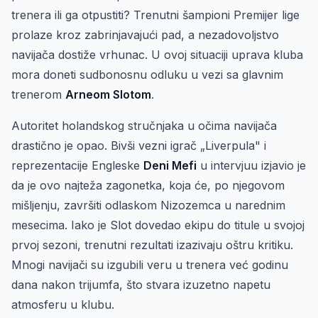
trenera ili ga otpustiti? Trenutni šampioni Premijer lige
prolaze kroz zabrinjavajući pad, a nezadovoljstvo
navijača dostiže vrhunac. U ovoj situaciji uprava kluba
mora doneti sudbonosnu odluku u vezi sa glavnim
trenerom
Arneom Slotom
.
Autoritet holandskog stručnjaka u očima navijača
drastično je opao. Bivši vezni igrač „Liverpula" i
reprezentacije Engleske
Deni Mefi
u intervjuu izjavio je
da je ovo najteža zagonetka, koja će, po njegovom
mišljenju, završiti odlaskom Nizozemca u narednim
mesecima. Iako je Slot dovedao ekipu do titule u svojoj
prvoj sezoni, trenutni rezultati izazivaju oštru kritiku.
Mnogi navijači su izgubili veru u trenera već godinu
dana nakon trijumfa, što stvara izuzetno napetu
atmosferu u klubu.