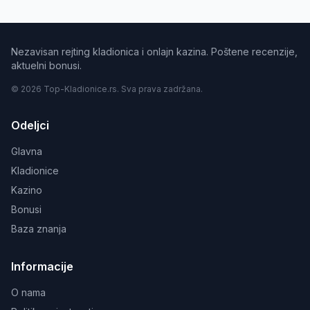
Nezavisan rejting kladionica i onlajn kazina. Poštene recenzije,
aktuelni bonusi.
© 2026 Top-Kladionice.rs. Sva prava zadržana.
Odeljci
Glavna
Kladionice
Kazino
Bonusi
Baza znanja
Informacije
O nama