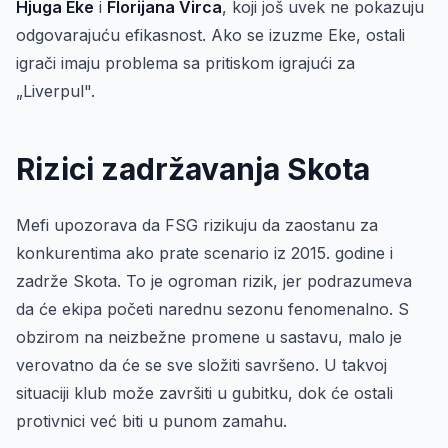
Hjuga Eke
i
Florijana Virca
, koji još uvek ne pokazuju
odgovarajuću efikasnost. Ako se izuzme Eke, ostali
igrači imaju problema sa pritiskom igrajući za
„Liverpul".
Rizici zadržavanja Skota
Mefi upozorava da FSG rizikuju da zaostanu za
konkurentima ako prate scenario iz 2015. godine i
zadrže Skota. To je ogroman rizik, jer podrazumeva
da će ekipa početi narednu sezonu fenomenalno. S
obzirom na neizbežne promene u sastavu, malo je
verovatno da će se sve složiti savršeno. U takvoj
situaciji klub može završiti u gubitku, dok će ostali
protivnici već biti u punom zamahu.