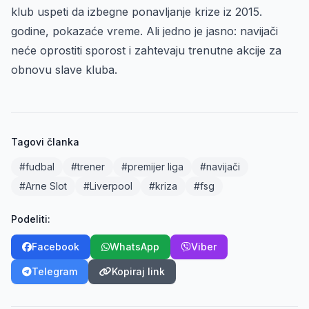
klub uspeti da izbegne ponavljanje krize iz 2015.
godine, pokazaće vreme. Ali jedno je jasno: navijači
neće oprostiti sporost i zahtevaju trenutne akcije za
obnovu slave kluba.
Tagovi članka
#fudbal
#trener
#premijer liga
#navijači
#Arne Slot
#Liverpool
#kriza
#fsg
Podeliti:
Facebook
WhatsApp
Viber
Telegram
Kopiraj link