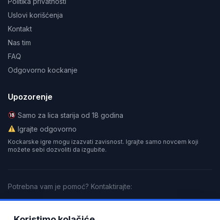
Politika privatnosti
Uslovi korišćenja
Kontakt
Nas tim
FAQ
Odgovorno kockanje
Upozorenje
Samo za lica starija od 18 godina
Igrajte odgovorno
Kockarske igre mogu izazvati zavisnost. Igrajte samo novcem koji
možete sebi dozvoliti da izgubite.
Potrebna vam je pomoć? Kontaktirajte:
GamCare
BeGambleAware
Gamblers Anonymous
Koristimo kolačiće