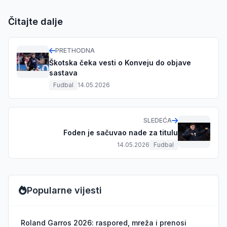
Čitajte dalje
PRETHODNA
Škotska čeka vesti o Konveju do objave
sastava
Fudbal
14.05.2026
SLEDEĆA
Foden je sačuvao nade za titulu
14.05.2026
Fudbal
Popularne vijesti
Roland Garros 2026: raspored, mreža i prenosi