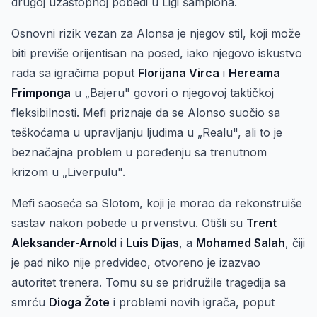
drugoj uzastopnoj pobedi u Ligi šampiona.
Osnovni rizik vezan za Alonsa je njegov stil, koji može
biti previše orijentisan na posed, iako njegovo iskustvo
rada sa igračima poput
Florijana Virca
i
Hereama
Frimponga
u „Bajeru" govori o njegovoj taktičkoj
fleksibilnosti. Mefi priznaje da se Alonso suočio sa
teškoćama u upravljanju ljudima u „Realu", ali to je
beznačajna problem u poređenju sa trenutnom
krizom u „Liverpulu".
Mefi saoseća sa Slotom, koji je morao da rekonstruiše
sastav nakon pobede u prvenstvu. Otišli su
Trent
Aleksander-Arnold
i
Luis Dijas
, a
Mohamed Salah
, čiji
je pad niko nije predvideo, otvoreno je izazvao
autoritet trenera. Tomu su se pridružile tragedija sa
smrću
Dioga Žote
i problemi novih igrača, poput