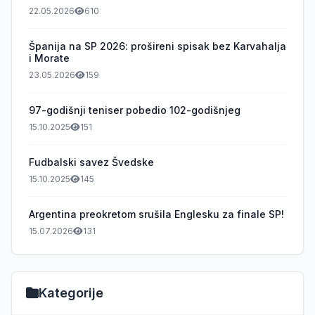
22.05.2026
610
Španija na SP 2026: prošireni spisak bez Karvahalja
i Morate
23.05.2026
159
97-godišnji teniser pobedio 102-godišnjeg
15.10.2025
151
Fudbalski savez Švedske
15.10.2025
145
Argentina preokretom srušila Englesku za finale SP!
15.07.2026
131
Kategorije