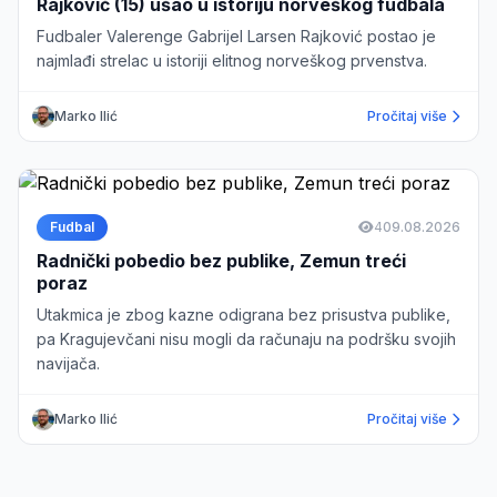
Rajković (15) ušao u istoriju norveškog fudbala
Fudbaler Valerenge Gabrijel Larsen Rajković postao je
najmlađi strelac u istoriji elitnog norveškog prvenstva.
Marko Ilić
Pročitaj više
Fudbal
4
09.08.2026
Radnički pobedio bez publike, Zemun treći
poraz
Utakmica je zbog kazne odigrana bez prisustva publike,
pa Kragujevčani nisu mogli da računaju na podršku svojih
navijača.
Marko Ilić
Pročitaj više