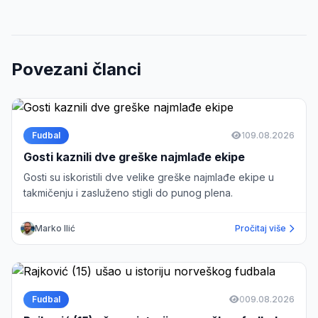
Povezani članci
Fudbal
1
09.08.2026
Gosti kaznili dve greške najmlađe ekipe
Gosti su iskoristili dve velike greške najmlađe ekipe u
takmičenju i zasluženo stigli do punog plena.
Marko Ilić
Pročitaj više
Fudbal
0
09.08.2026