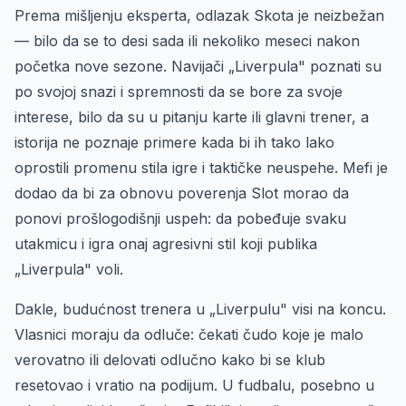
Prema mišljenju eksperta, odlazak Skota je neizbežan
— bilo da se to desi sada ili nekoliko meseci nakon
početka nove sezone. Navijači „Liverpula" poznati su
po svojoj snazi i spremnosti da se bore za svoje
interese, bilo da su u pitanju karte ili glavni trener, a
istorija ne poznaje primere kada bi ih tako lako
oprostili promenu stila igre i taktičke neuspehe. Mefi je
dodao da bi za obnovu poverenja Slot morao da
ponovi prošlogodišnji uspeh: da pobeđuje svaku
utakmicu i igra onaj agresivni stil koji publika
„Liverpula" voli.
Dakle, budućnost trenera u „Liverpulu" visi na koncu.
Vlasnici moraju da odluče: čekati čudo koje je malo
verovatno ili delovati odlučno kako bi se klub
resetovao i vratio na podijum. U fudbalu, posebno u