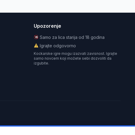
Upozorenje
Samo za lica starija od 18 godina
Igrajte odgovorno
Kockarske igre mogu izazvati zavisnost. Igrajte
samo novcem koji možete sebi dozvoliti da
izgubite.