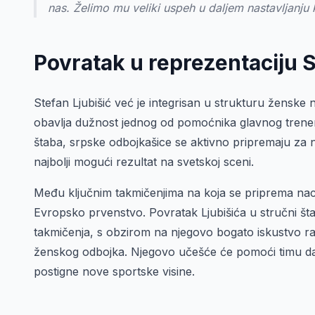
nas. Želimo mu veliki uspeh u daljem nastavljanju
Povratak u reprezentaciju S
Stefan Ljubišić već je integrisan u strukturu ženske
obavlja dužnost jednog od pomoćnika glavnog tren
štaba, srpske odbojkašice se aktivno pripremaju za
najbolji mogući rezultat na svetskoj sceni.
Među ključnim takmičenjima na koja se priprema nacio
Evropsko prvenstvo. Povratak Ljubišića u stručni št
takmičenja, s obzirom na njegovo bogato iskustvo r
ženskog odbojka. Njegovo učešće će pomoći timu da 
postigne nove sportske visine.