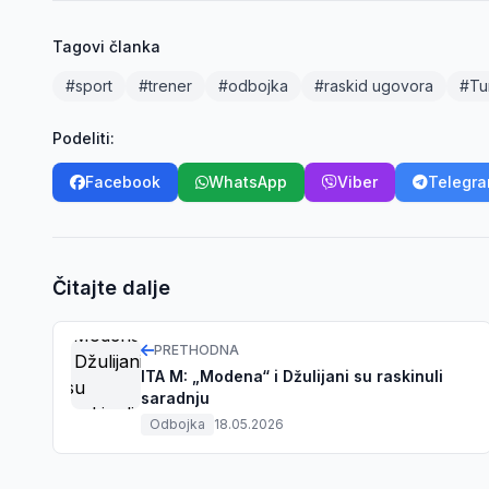
Tagovi članka
#sport
#trener
#odbojka
#raskid ugovora
#Tu
Podeliti:
Facebook
WhatsApp
Viber
Telegr
Čitajte dalje
PRETHODNA
ITA M: „Modena“ i Džulijani su raskinuli
saradnju
Odbojka
18.05.2026