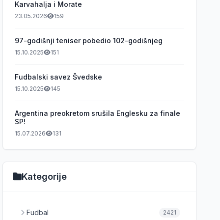
Karvahalja i Morate
23.05.2026
159
97-godišnji teniser pobedio 102-godišnjeg
15.10.2025
151
Fudbalski savez Švedske
15.10.2025
145
Argentina preokretom srušila Englesku za finale
SP!
15.07.2026
131
Kategorije
Fudbal
2421