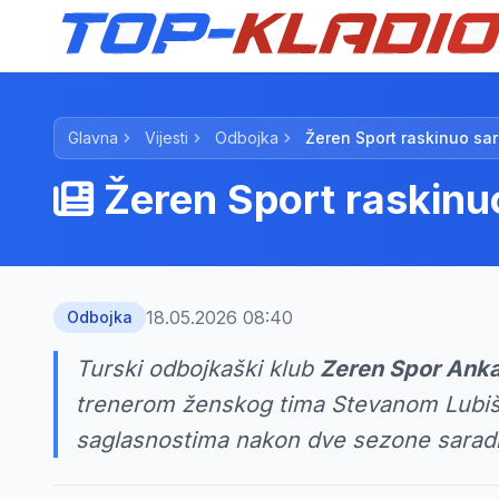
Glavna
Vijesti
Odbojka
Žeren Sport raskinuo sa
Žeren Sport raskinu
18.05.2026 08:40
Odbojka
Turski odbojkaški klub
Zeren Spor Ank
trenerom ženskog tima Stevanom Lubiš
saglasnostima nakon dve sezone sarad