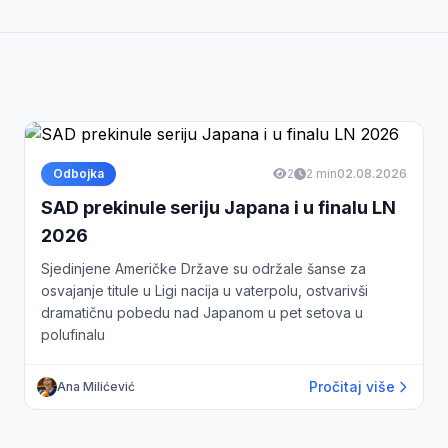
Odbojka
2
2 min
02.08.2026
SAD prekinule seriju Japana i u finalu LN
2026
Sjedinjene Američke Države su održale šanse za
osvajanje titule u Ligi nacija u vaterpolu, ostvarivši
dramatičnu pobedu nad Japanom u pet setova u
polufinalu
Pročitaj više
Ana Milićević