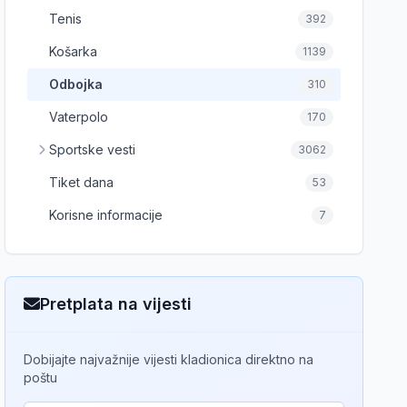
Tenis
392
Košarka
1139
Odbojka
310
Vaterpolo
170
Sportske vesti
3062
Tiket dana
53
Korisne informacije
7
Pretplata na vijesti
Dobijajte najvažnije vijesti kladionica direktno na
poštu