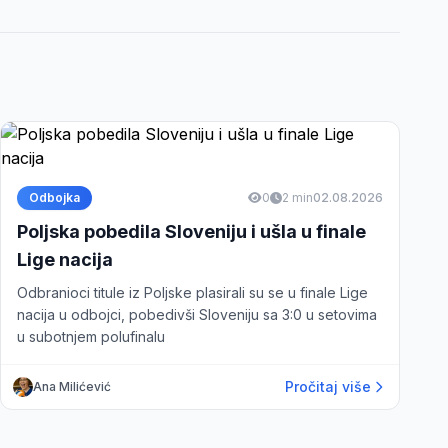
Odbojka
0
2 min
02.08.2026
Poljska pobedila Sloveniju i ušla u finale
Lige nacija
Odbranioci titule iz Poljske plasirali su se u finale Lige
nacija u odbojci, pobedivši Sloveniju sa 3:0 u setovima
u subotnjem polufinalu
Pročitaj više
Ana Milićević