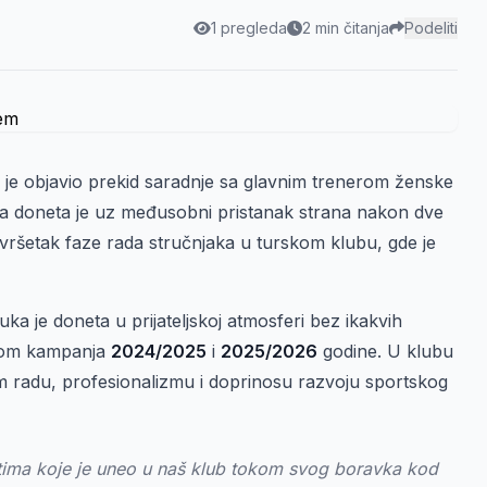
1 pregleda
2 min čitanja
Podeliti
je objavio prekid saradnje sa glavnim trenerom ženske
a doneta je uz međusobni pristanak strana nakon dve
avršetak faze rada stručnjaka u turskom klubu, gde je
ka je doneta u prijateljskoj atmosferi bez ikakvih
om kampanja
2024/2025
i
2025/2026
godine. U klubu
om radu, profesionalizmu i doprinosu razvoju sportskog
ima koje je uneo u naš klub tokom svog boravka kod