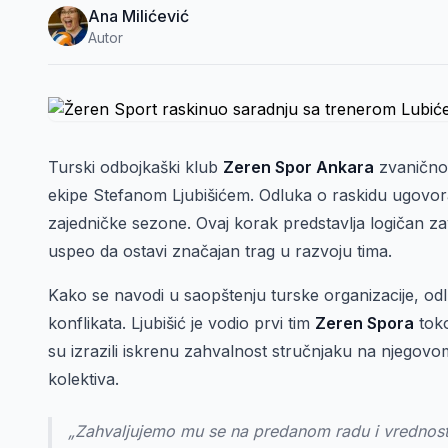
Ana Milićević
Autor
Turski odbojkaški klub
Zeren Spor Ankara
zvanično 
ekipe Stefanom Ljubišićem. Odluka o raskidu ugovor
zajedničke sezone. Ovaj korak predstavlja logičan z
uspeo da ostavi značajan trag u razvoju tima.
Kako se navodi u saopštenju turske organizacije, odlu
konflikata. Ljubišić je vodio prvi tim
Zeren Spora
tok
su izrazili iskrenu zahvalnost stručnjaku na njegov
kolektiva.
„Zahvaljujemo mu se na predanom radu i vrednost