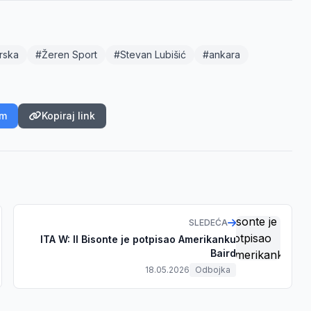
rska
#Žeren Sport
#Stevan Lubišić
#ankara
am
Kopiraj link
SLEDEĆA
ITA W: Il Bisonte je potpisao Amerikanku
Baird
18.05.2026
Odbojka