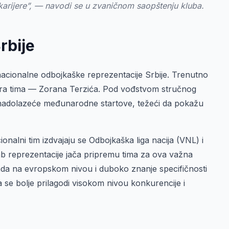
 karijere”, — navodi se u zvaničnom saopštenju kluba.
rbije
 nacionalne odbojkaške reprezentacije Srbije. Trenutno
era tima — Zorana Terzića. Pod vođstvom stručnog
 nadolazeće međunarodne startove, težeći da pokažu
nalni tim izdvajaju se Odbojkaška liga nacija (VNL) i
ab reprezentacije jača pripremu tima za ova važna
ada na evropskom nivou i duboko znanje specifičnosti
se bolje prilagodi visokom nivou konkurencije i