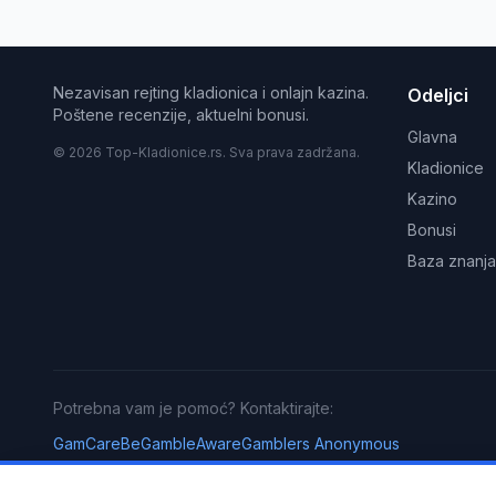
Nezavisan rejting kladionica i onlajn kazina.
Odeljci
Poštene recenzije, aktuelni bonusi.
Glavna
© 2026 Top-Kladionice.rs. Sva prava zadržana.
Kladionice
Kazino
Bonusi
Baza znanja
Potrebna vam je pomoć? Kontaktirajte:
GamCare
BeGambleAware
Gamblers Anonymous