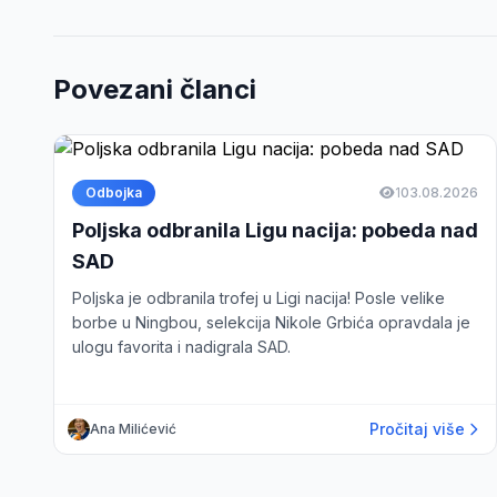
Povezani članci
Odbojka
1
03.08.2026
Poljska odbranila Ligu nacija: pobeda nad
SAD
Poljska je odbranila trofej u Ligi nacija! Posle velike
borbe u Ningbou, selekcija Nikole Grbića opravdala je
ulogu favorita i nadigrala SAD.
Pročitaj više
Ana Milićević