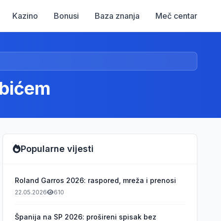
Kazino
Bonusi
Baza znanja
Meč centar
ubićem
Popularne vijesti
Roland Garros 2026: raspored, mreža i prenosi
22.05.2026
610
Španija na SP 2026: prošireni spisak bez