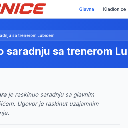
Glavna
Kladionice
radnju sa trenerom Lubićem
o saradnju sa trenerom L
ara
je raskinuo saradnju sa glavnim
ićem. Ugovor je raskinut uzajamnim
nje.