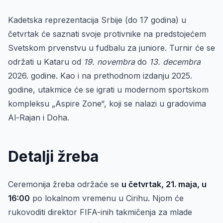
Kadetska reprezentacija Srbije (do 17 godina) u
četvrtak će saznati svoje protivnike na predstojećem
Svetskom prvenstvu u fudbalu za juniore. Turnir će se
održati u Kataru od
19. novembra
do
13. decembra
2026. godine. Kao i na prethodnom izdanju 2025.
godine, utakmice će se igrati u modernom sportskom
kompleksu „Aspire Zone“, koji se nalazi u gradovima
Al-Rajan i Doha.
Detalji žreba
Ceremonija žreba održaće se
u četvrtak, 21. maja, u
16:00
po lokalnom vremenu u Cirihu. Njom će
rukovoditi direktor FIFA-inih takmičenja za mlade