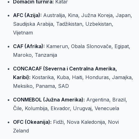
Domaćin turnira:
Katar
AFC (Azija):
Australija, Kina, Južna Koreja, Japan,
Saudijska Arabija, Tadžikistan, Uzbekistan,
Vijetnam
CAF (Afrika):
Kamerun, Obala Slonovače, Egipat,
Maroko, Tanzanija
CONCACAF (Severna i Centralna Amerika,
Karibi):
Kostarika, Kuba, Haiti, Honduras, Jamajka,
Meksiko, Panama, SAD
CONMEBOL (Južna Amerika):
Argentina, Brazil,
Čile, Kolumbija, Ekvador, Urugvaj, Venecuela
OFC (Okeanija):
Fidži, Nova Kaledonija, Novi
Zeland