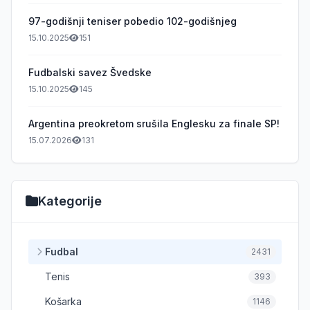
97-godišnji teniser pobedio 102-godišnjeg
15.10.2025
151
Fudbalski savez Švedske
15.10.2025
145
Argentina preokretom srušila Englesku za finale SP!
15.07.2026
131
Kategorije
Fudbal
2431
Tenis
393
Košarka
1146