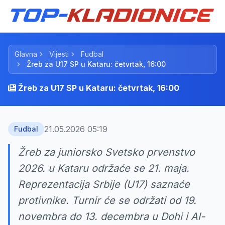
Glavna
Vijesti
Fudbal
Žreb za U17 SP u Kataru: četvrtak, 16:00
Žreb za U17 SP u Kataru: četvrtak, 16:00
21.05.2026 05:19
Fudbal
Žreb za juniorsko Svetsko prvenstvo
2026. u Kataru održaće se 21. maja.
Reprezentacija Srbije (U17) saznaće
protivnike. Turnir će se održati od 19.
novembra do 13. decembra u Dohi i Al-