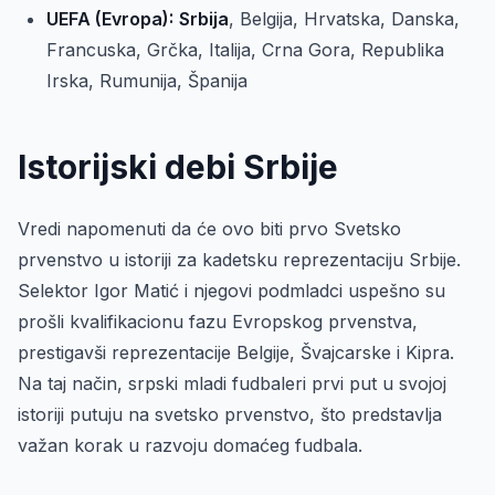
UEFA (Evropa):
Srbija
, Belgija, Hrvatska, Danska,
Francuska, Grčka, Italija, Crna Gora, Republika
Irska, Rumunija, Španija
Istorijski debi Srbije
Vredi napomenuti da će ovo biti prvo Svetsko
prvenstvo u istoriji za kadetsku reprezentaciju Srbije.
Selektor Igor Matić i njegovi podmladci uspešno su
prošli kvalifikacionu fazu Evropskog prvenstva,
prestigavši reprezentacije Belgije, Švajcarske i Kipra.
Na taj način, srpski mladi fudbaleri prvi put u svojoj
istoriji putuju na svetsko prvenstvo, što predstavlja
važan korak u razvoju domaćeg fudbala.