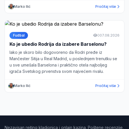
Marko Ilić
Pročitaj više
Fudbal
0
07.08.2026
Ko je ubedio Rodrija da izabere Barselonu?
Iako je skoro bilo dogovoreno da Rodri pređe iz
Mančester Sitija u Real Madrid, u poslednjem trenutku se
u sve umešala Barselona i praktično otela najboljeg
igrača Svetskog prvenstva svom najvećem rivalu.
Marko Ilić
Pročitaj više
Nezavisan rejting kladionica i onlajn kazina. Poštene recenzije,