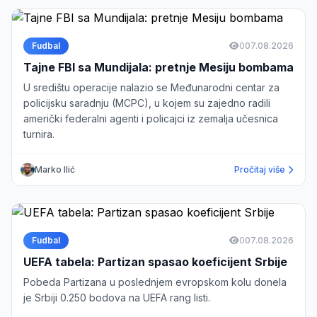
Fudbal
0
07.08.2026
Tajne FBI sa Mundijala: pretnje Mesiju bombama
U središtu operacije nalazio se Međunarodni centar za
policijsku saradnju (MCPC), u kojem su zajedno radili
američki federalni agenti i policajci iz zemalja učesnica
turnira.
Marko Ilić
Pročitaj više
Fudbal
0
07.08.2026
UEFA tabela: Partizan spasao koeficijent Srbije
Pobeda Partizana u poslednjem evropskom kolu donela
je Srbiji 0.250 bodova na UEFA rang listi.