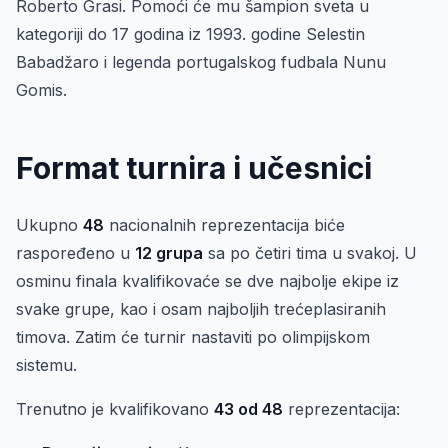
Roberto Grasi. Pomoći će mu šampion sveta u
kategoriji do 17 godina iz 1993. godine Selestin
Babadžaro i legenda portugalskog fudbala Nunu
Gomis.
Format turnira i učesnici
Ukupno
48
nacionalnih reprezentacija biće
raspoređeno u
12 grupa
sa po četiri tima u svakoj. U
osminu finala kvalifikovaće se dve najbolje ekipe iz
svake grupe, kao i osam najboljih trećeplasiranih
timova. Zatim će turnir nastaviti po olimpijskom
sistemu.
Trenutno je kvalifikovano
43 od 48
reprezentacija: