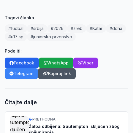
Tagovi članka
#fudbal
#srbija
#2026
#žreb
#Katar
#doha
#u17 sp
#juniorsko prvenstvo
Podeliti:
Facebook
WhatsApp
Viber
Telegram
Kopiraj link
Čitajte dalje
PRETHODNA
Žalba odbijena: Sautempton isključen zbog
špijuniranja