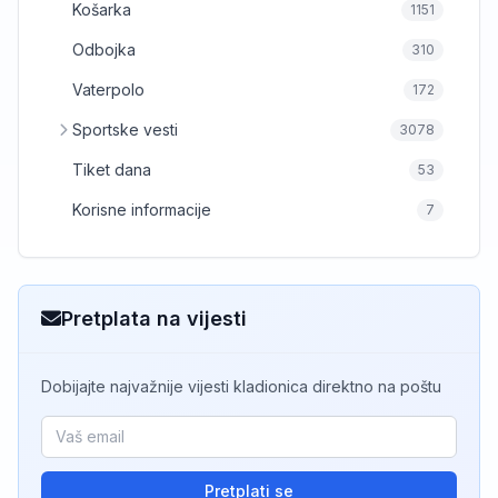
Košarka
1151
Odbojka
310
Vaterpolo
172
Sportske vesti
3078
Tiket dana
53
Korisne informacije
7
Pretplata na vijesti
Dobijajte najvažnije vijesti kladionica direktno na poštu
Pretplati se