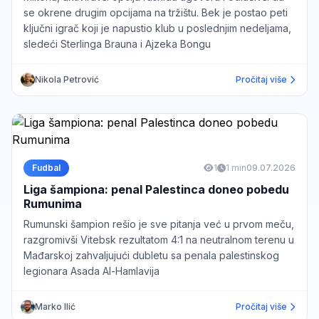
se okrene drugim opcijama na tržištu. Bek je postao peti
ključni igrač koji je napustio klub u poslednjim nedeljama,
sledeći Sterlinga Brauna i Ajzeka Bongu
Nikola Petrović
Pročitaj više
Fudbal
1
1 min
09.07.2026
Liga šampiona: penal Palestinca doneo pobedu
Rumunima
Rumunski šampion rešio je sve pitanja već u prvom meču,
razgromivši Vitebsk rezultatom 4:1 na neutralnom terenu u
Mađarskoj zahvaljujući dubletu sa penala palestinskog
legionara Asada Al-Hamlavija
Marko Ilić
Pročitaj više