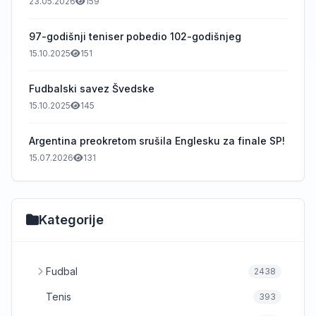
23.05.2026
159
97-godišnji teniser pobedio 102-godišnjeg
15.10.2025
151
Fudbalski savez Švedske
15.10.2025
145
Argentina preokretom srušila Englesku za finale SP!
15.07.2026
131
Kategorije
Fudbal
2438
Tenis
393