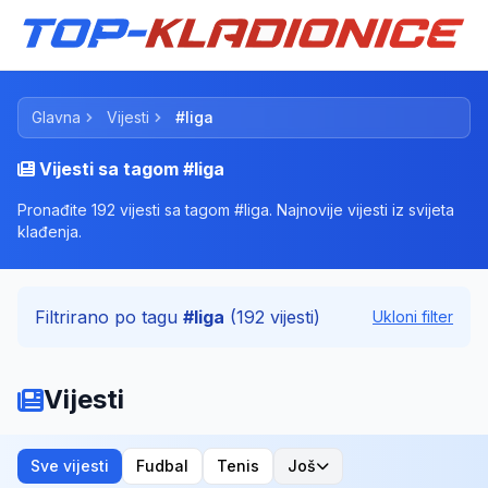
Glavna
Vijesti
#liga
Vijesti sa tagom #liga
Pronađite 192 vijesti sa tagom #liga. Najnovije vijesti iz svijeta
klađenja.
Filtrirano po tagu
#liga
(192 vijesti)
Ukloni filter
Vijesti
Sve vijesti
Fudbal
Tenis
Još