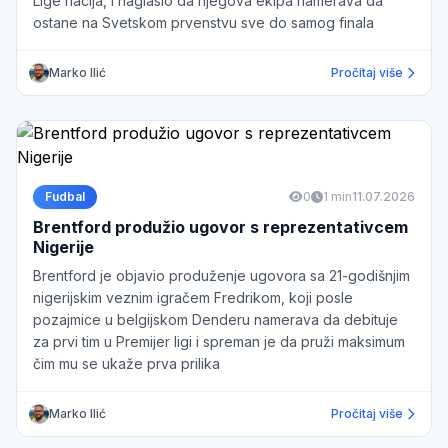
Lige nacija, i naglasio da njegova ekipa namerava da
ostane na Svetskom prvenstvu sve do samog finala
Marko Ilić
Pročitaj više
Fudbal
0
1 min
11.07.2026
Brentford produžio ugovor s reprezentativcem
Nigerije
Brentford je objavio produženje ugovora sa 21-godišnjim
nigerijskim veznim igračem Fredrikom, koji posle
pozajmice u belgijskom Denderu namerava da debituje
za prvi tim u Premijer ligi i spreman je da pruži maksimum
čim mu se ukaže prva prilika
Marko Ilić
Pročitaj više