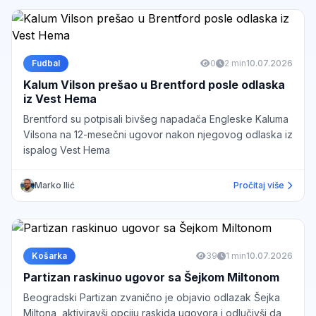
Fudbal
0
2 min
10.07.2026
Kalum Vilson prešao u Brentford posle odlaska
iz Vest Hema
Brentford su potpisali bivšeg napadača Engleske Kaluma
Vilsona na 12-mesečni ugovor nakon njegovog odlaska iz
ispalog Vest Hema
Marko Ilić
Pročitaj više
Košarka
39
1 min
10.07.2026
Partizan raskinuo ugovor sa Šejkom Miltonom
Beogradski Partizan zvanično je objavio odlazak Šejka
Miltona, aktiviravši opciju raskida ugovora i odlučivši da