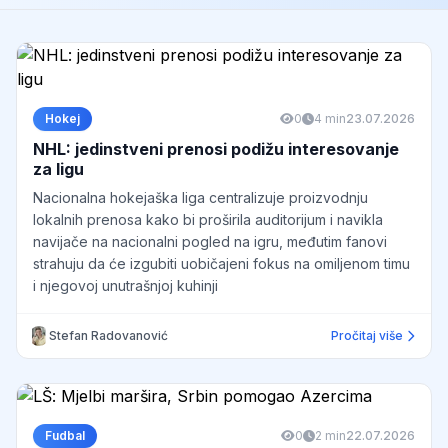
Hokej
0
4 min
23.07.2026
NHL: jedinstveni prenosi podižu interesovanje
za ligu
Nacionalna hokejaška liga centralizuje proizvodnju
lokalnih prenosa kako bi proširila auditorijum i navikla
navijače na nacionalni pogled na igru, međutim fanovi
strahuju da će izgubiti uobičajeni fokus na omiljenom timu
i njegovoj unutrašnjoj kuhinji
Stefan Radovanović
Pročitaj više
Fudbal
0
2 min
22.07.2026