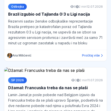
Odbojka
8
2 min
12.07.2026
Brazil izgubio od Tajlanda 0:3 u Ligi nacija
Rezervni sastav ženske odbojkaške reprezentacije
Brazila pretrpeo je katastrofalan poraz od Tajlanda
rezultatom 0:3 u Ligi nacija, ne uspevši da se izbori sa
agresivnim servisom protivnica i završivši meč za samo 71
minut uz ogroman zaostatak u napadu i na bloku
Ana Milićević
Pročitaj više
SP 2026
2
2 min
11.07.2026
Džamal: Francuska treba da nas se plaši
Lamin Jamal je posle pobede nad Belgijom izjavio da
Francuska treba da se plaši upravo Španije, podsetivši na
dve nedavne pobede nad njima u polufinalu Evra 2024 i