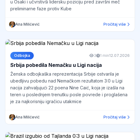
u Osaki i učvrstivši lidersku poziciju pred završni meč
preliminarne faze protiv Kube
Ana Milićević
Pročitaj više
Odbojka
3
1 min
12.07.2026
Srbija pobedila Nemačku u Ligi nacija
Ženska odbojkaška reprezentacija Srbije ostvarila je
ubedljivu pobedu nad Nemačkom rezultatom 3:0 u Ligi
nacija zahvaljujući 22 poena Nine Caić, koja je izašla na
teren u poslednjem trenutku posle povrede i proglašena
je za najkorisniju igračicu utakmice
Ana Milićević
Pročitaj više