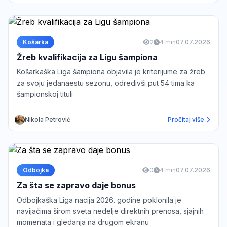
Košarka
2
4 min
07.07.2026
Žreb kvalifikacija za Ligu šampiona
Košarkaška Liga šampiona objavila je kriterijume za žreb
za svoju jedanaestu sezonu, odredivši put 54 tima ka
šampionskoj tituli
Nikola Petrović
Pročitaj više
Odbojka
0
4 min
07.07.2026
Za šta se zapravo daje bonus
Odbojkaška Liga nacija 2026. godine poklonila je
navijačima širom sveta nedelje direktnih prenosa, sjajnih
momenata i gledanja na drugom ekranu