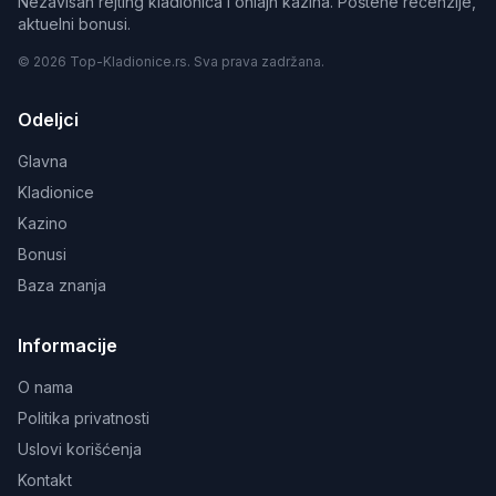
Nezavisan rejting kladionica i onlajn kazina. Poštene recenzije,
aktuelni bonusi.
© 2026 Top-Kladionice.rs. Sva prava zadržana.
Odeljci
Glavna
Kladionice
Kazino
Bonusi
Baza znanja
Informacije
O nama
Politika privatnosti
Uslovi korišćenja
Kontakt