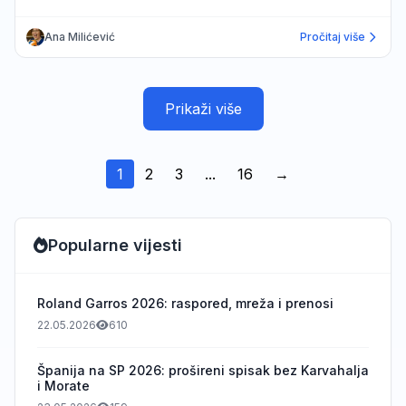
Ana Milićević
Pročitaj više
Prikaži više
1
2
3
...
16
→
Popularne vijesti
Roland Garros 2026: raspored, mreža i prenosi
22.05.2026
610
Španija na SP 2026: prošireni spisak bez Karvahalja
i Morate