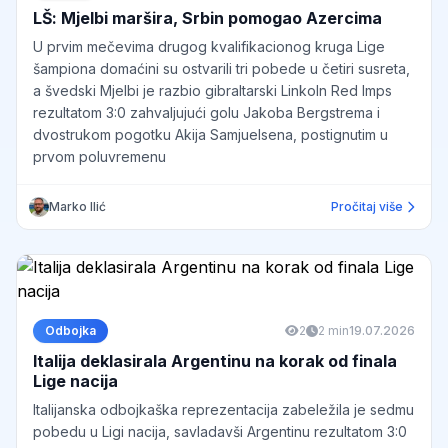
LŠ: Mjelbi maršira, Srbin pomogao Azercima
U prvim mečevima drugog kvalifikacionog kruga Lige
šampiona domaćini su ostvarili tri pobede u četiri susreta,
a švedski Mjelbi je razbio gibraltarski Linkoln Red Imps
rezultatom 3:0 zahvaljujući golu Jakoba Bergstrema i
dvostrukom pogotku Akija Samjuelsena, postignutim u
prvom poluvremenu
Marko Ilić
Pročitaj više
Odbojka
2
2 min
19.07.2026
Italija deklasirala Argentinu na korak od finala
Lige nacija
Italijanska odbojkaška reprezentacija zabeležila je sedmu
pobedu u Ligi nacija, savladavši Argentinu rezultatom 3:0