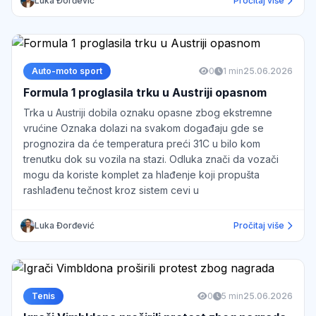
Luka Đorđević
Pročitaj više
Auto-moto sport
0
1 min
25.06.2026
Formula 1 proglasila trku u Austriji opasnom
Trka u Austriji dobila oznaku opasne zbog ekstremne
vrućine Oznaka dolazi na svakom događaju gde se
prognozira da će temperatura preći 31C u bilo kom
trenutku dok su vozila na stazi. Odluka znači da vozači
mogu da koriste komplet za hlađenje koji propušta
rashlađenu tečnost kroz sistem cevi u
Luka Đorđević
Pročitaj više
Tenis
0
5 min
25.06.2026