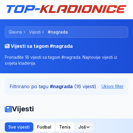
Glavna
Vijesti
#nagrada
Vijesti sa tagom #nagrada
Pronađite 16 vijesti sa tagom #nagrada. Najnovije vijesti iz
svijeta klađenja.
Filtrirano po tagu
#nagrada
(16 vijesti)
Ukloni filter
Vijesti
Sve vijesti
Fudbal
Tenis
Još