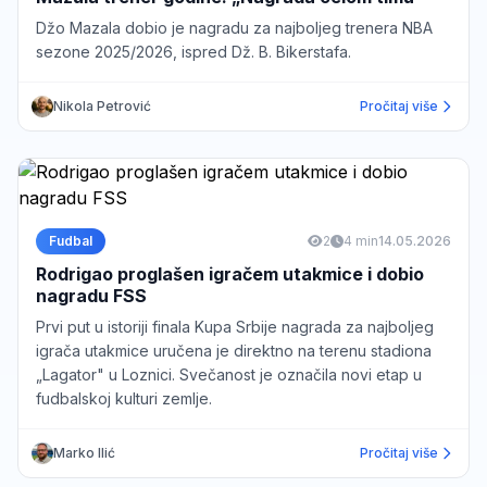
Džo Mazala dobio je nagradu za najboljeg trenera NBA
sezone 2025/2026, ispred Dž. B. Bikerstafa.
Nikola Petrović
Pročitaj više
Fudbal
2
4 min
14.05.2026
Rodrigao proglašen igračem utakmice i dobio
nagradu FSS
Prvi put u istoriji finala Kupa Srbije nagrada za najboljeg
igrača utakmice uručena je direktno na terenu stadiona
„Lagator" u Loznici. Svečanost je označila novi etap u
fudbalskoj kulturi zemlje.
Marko Ilić
Pročitaj više