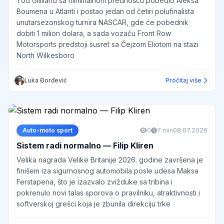
Tod Gilliland sa minimalnom prednošću pobedio Aleksa
Boumena u Atlanti i postao jedan od četiri polufinalista
unutarsezonskog turnira NASCAR, gde će pobednik
dobiti 1 milion dolara, a sada vozaču Front Row
Motorsports predstoji susret sa Čejzom Eliotom na stazi
North Wilkesboro
Luka Đorđević
Pročitaj više
Auto-moto sport
0
7 min
08.07.2026
Sistem radi normalno — Filip Kliren
Velika nagrada Velike Britanije 2026. godine završena je
finišem iza sigurnosnog automobila posle udesa Maksa
Ferstapena, što je izazvalo zvižduke sa tribina i
pokrenulo novi talas sporova o pravilniku, atraktivnosti i
softverskoj grešci koja je zbunila direkciju trke