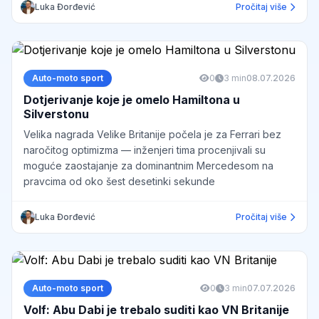
Luka Đorđević
Pročitaj više
Auto-moto sport
0
3 min
08.07.2026
Dotjerivanje koje je omelo Hamiltona u
Silverstonu
Velika nagrada Velike Britanije počela je za Ferrari bez
naročitog optimizma — inženjeri tima procenjivali su
moguće zaostajanje za dominantnim Mercedesom na
pravcima od oko šest desetinki sekunde
Luka Đorđević
Pročitaj više
Auto-moto sport
0
3 min
07.07.2026
Volf: Abu Dabi je trebalo suditi kao VN Britanije