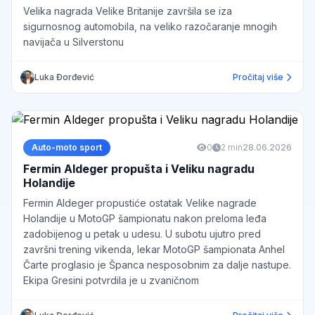
Velika nagrada Velike Britanije završila se iza
sigurnosnog automobila, na veliko razočaranje mnogih
navijača u Silverstonu
Luka Đorđević
Pročitaj više
Auto-moto sport
0
2 min
28.06.2026
Fermin Aldeger propušta i Veliku nagradu
Holandije
Fermin Aldeger propustiće ostatak Velike nagrade
Holandije u MotoGP šampionatu nakon preloma leđa
zadobijenog u petak u udesu. U subotu ujutro pred
završni trening vikenda, lekar MotoGP šampionata Anhel
Čarte proglasio je Španca nesposobnim za dalje nastupe.
Ekipa Gresini potvrdila je u zvaničnom