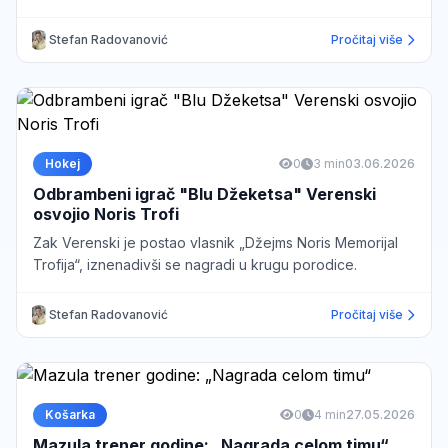
Stefan Radovanović
Pročitaj više
Hokej
0
3 min
03.06.2026
Odbrambeni igrač "Blu Džeketsa" Verenski
osvojio Noris Trofi
Zak Verenski je postao vlasnik „Džejms Noris Memorijal
Trofija“, iznenadivši se nagradi u krugu porodice.
Stefan Radovanović
Pročitaj više
Košarka
0
4 min
27.05.2026
Mazula trener godine: „Nagrada celom timu“