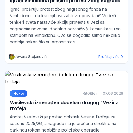
Igrači Vimbldona proširili protest zbog nagrada
Igrači proširuju protest zbog nagradnog fonda na
Vimbldonu – da li su njihovi zahtevi opravdani? Vodeći
teniseri sveta nastaviće akciju protesta u vezi sa
nagradnim novcem, dodatno ograničivši komunikaciju sa
štampom na Vimbldonu. Ovo se dogodilo samo nekoliko
nedelja nakon što su organizatori
Jovana Stojanović
Pročitaj više
Hokej
0
2 min
07.06.2026
Vasilevski iznenađen dodelom drugog "Vezina
trofeja
Andrej Vasilevski je postao dobitnik Vezina Trofeja za
sezonu 2025/26, a nagrada mu je uručena direktno na
parkingu tokom neobične policijske operacije.