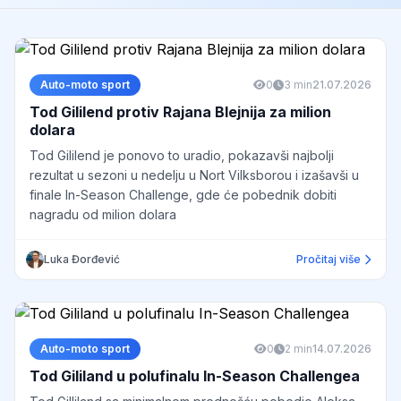
Auto-moto sport
0
3 min
21.07.2026
Tod Gililend protiv Rajana Blejnija za milion
dolara
Tod Gililend je ponovo to uradio, pokazavši najbolji
rezultat u sezoni u nedelju u Nort Vilksborou i izašavši u
finale In-Season Challenge, gde će pobednik dobiti
nagradu od milion dolara
Luka Đorđević
Pročitaj više
Auto-moto sport
0
2 min
14.07.2026
Tod Gililand u polufinalu In-Season Challengea