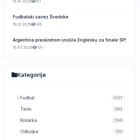
15.10.2025
151
Fudbalski savez Švedske
15.10.2025
145
Argentina preokretom srušila Englesku za finale SP!
15.07.2026
131
Kategorije
Fudbal
2431
Tenis
393
Košarka
1146
Odbojka
310