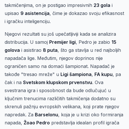
takmičenjima, on je postigao impresivnih
23 gola
i
upisao
9 asistencija
, čime je dokazao svoju efikasnost
i igračku inteligenciju.
Njegovi rezultati su još upečatljiviji kada se analizira
distribucija. U samoj
Premijer ligi
, Pedro je zabio
15
golova
i asistirao
8 puta
, što ga stavlja u red najboljih
napadača lige. Međutim, njegov doprinos nije
ograničen samo na domaći šampionat. Napadač je
takođe "tresao mreže" u
Ligi šampiona
,
FA kupu
, pa
čak i na
Svetskom klupskom prvenstvu
. Ova
svestrana igra i sposobnost da bude odlučujuć u
ključnim trenucima različitih takmičenja dodatno su
skrenuli pažnju evropskih velikana, koji prate njegov
napredak. Za
Barselonu
, koja je u krizi oko formiranja
napada,
Žoao Pedro
predstavlja idealan profil igrača