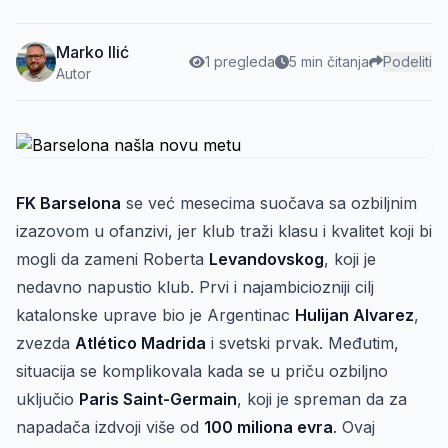
Marko Ilić
1 pregleda
5 min čitanja
Podeliti
Autor
FK Barselona
se već mesecima suočava sa ozbiljnim
izazovom u ofanzivi, jer klub traži klasu i kvalitet koji bi
mogli da zameni Roberta
Levandovskog
, koji je
nedavno napustio klub. Prvi i najambiciozniji cilj
katalonske uprave bio je Argentinac
Hulijan Alvarez
,
zvezda
Atlético Madrida
i svetski prvak. Međutim,
situacija se komplikovala kada se u priču ozbiljno
uključio
Paris Saint-Germain
, koji je spreman da za
napadača izdvoji više od
100 miliona evra
. Ovaj