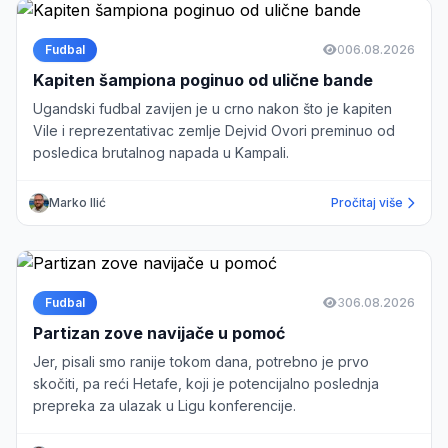
Fudbal
0
06.08.2026
Kapiten šampiona poginuo od ulične bande
Ugandski fudbal zavijen je u crno nakon što je kapiten
Vile i reprezentativac zemlje Dejvid Ovori preminuo od
posledica brutalnog napada u Kampali.
Marko Ilić
Pročitaj više
Fudbal
3
06.08.2026
Partizan zove navijače u pomoć
Jer, pisali smo ranije tokom dana, potrebno je prvo
skočiti, pa reći Hetafe, koji je potencijalno poslednja
prepreka za ulazak u Ligu konferencije.