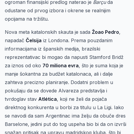
ogroman finansijski predlog naterao je
Barçu
da
odustane od prvog izbora i okrene se realnijim
opcijama na tržištu.
Nova meta katalonskih skauta je sada
Žoao Pedro
,
napadač
Čelsija
iz Londona. Prema pouzdanim
informacijama iz španskih medija, brazilski
reprezentativac bi mogao da napusti Stamford Bridž
za iznos od oko
70 miliona evra
, što je suma koja je
manje šokantna za budžet katalonaca, ali i dalje
zahteva precizno planiranje. Dodatni problem u
pokušaju da se dovede Alvareza predstavlja i
tvrdoglav stav
Atlética
, koji ne želi da pojača
direktnog konkurenta u borbi za titulu u La Ligi. Iako
se navodi da sam Argentinac ima želju da obuče dres
Barselone, jedini put do tog uspeha bio bi da on izvrši
snažan pritisak na upravu madridskog kluba, što bi