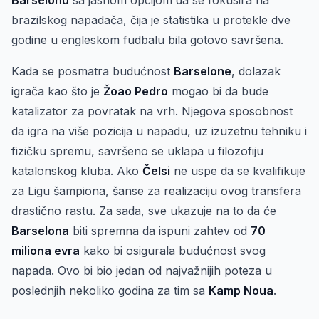
Barselonu
sa jasnom opcijom da se fokusira na
brazilskog napadača, čija je statistika u protekle dve
godine u engleskom fudbalu bila gotovo savršena.
Kada se posmatra budućnost
Barselone
, dolazak
igrača kao što je
Žoao Pedro
mogao bi da bude
katalizator za povratak na vrh. Njegova sposobnost
da igra na više pozicija u napadu, uz izuzetnu tehniku i
fizičku spremu, savršeno se uklapa u filozofiju
katalonskog kluba. Ako
Čelsi
ne uspe da se kvalifikuje
za Ligu šampiona, šanse za realizaciju ovog transfera
drastično rastu. Za sada, sve ukazuje na to da će
Barselona
biti spremna da ispuni zahtev od
70
miliona evra
kako bi osigurala budućnost svog
napada. Ovo bi bio jedan od najvažnijih poteza u
poslednjih nekoliko godina za tim sa
Kamp Noua
.