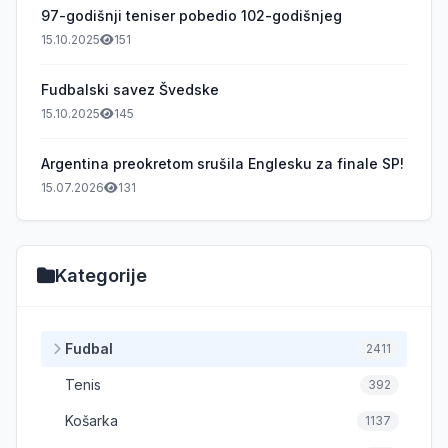
97-godišnji teniser pobedio 102-godišnjeg
15.10.2025
151
Fudbalski savez Švedske
15.10.2025
145
Argentina preokretom srušila Englesku za finale SP!
15.07.2026
131
Kategorije
Fudbal
2411
Tenis
392
Košarka
1137