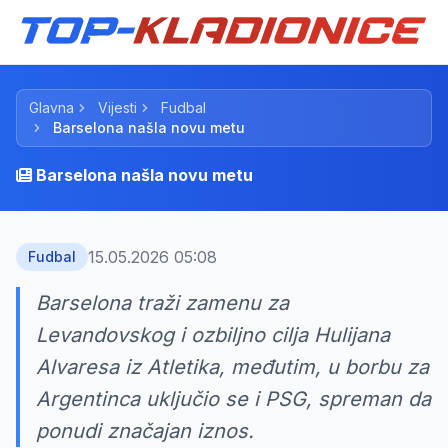
Glavna
Vijesti
Fudbal
Barselona našla novu metu
Barselona našla novu metu
15.05.2026 05:08
Fudbal
Barselona traži zamenu za
Levandovskog i ozbiljno cilja Hulijana
Alvaresa iz Atletika, međutim, u borbu za
Argentinca uključio se i PSG, spreman da
ponudi značajan iznos.