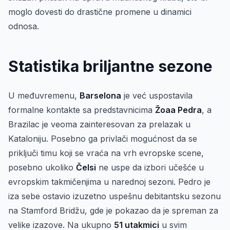
moglo dovesti do drastične promene u dinamici
odnosa.
Statistika briljantne sezone
U međuvremenu,
Barselona
je već uspostavila
formalne kontakte sa predstavnicima
Žoaa Pedra
, a
Brazilac je veoma zainteresovan za prelazak u
Kataloniju. Posebno ga privlači mogućnost da se
priključi timu koji se vraća na vrh evropske scene,
posebno ukoliko
Čelsi
ne uspe da izbori učešće u
evropskim takmičenjima u narednoj sezoni. Pedro je
iza sebe ostavio izuzetno uspešnu debitantsku sezonu
na Stamford Bridžu, gde je pokazao da je spreman za
velike izazove. Na ukupno
51 utakmici
u svim