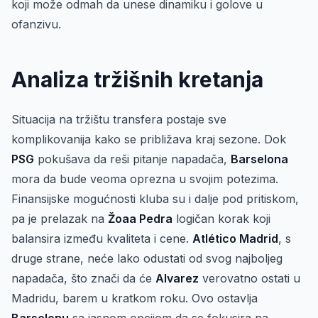
koji može odmah da unese dinamiku i golove u
ofanzivu.
Analiza tržišnih kretanja
Situacija na tržištu transfera postaje sve
komplikovanija kako se približava kraj sezone. Dok
PSG
pokušava da reši pitanje napadača,
Barselona
mora da bude veoma oprezna u svojim potezima.
Finansijske mogućnosti kluba su i dalje pod pritiskom,
pa je prelazak na
Žoaa Pedra
logičan korak koji
balansira između kvaliteta i cene.
Atlético Madrid
, s
druge strane, neće lako odustati od svog najboljeg
napadača, što znači da će
Alvarez
verovatno ostati u
Madridu, barem u kratkom roku. Ovo ostavlja