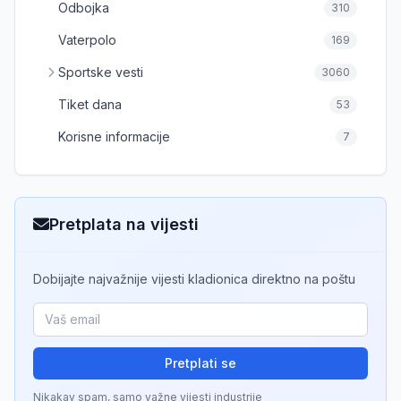
Odbojka
310
Vaterpolo
169
Sportske vesti
3060
Tiket dana
53
Korisne informacije
7
Pretplata na vijesti
Dobijajte najvažnije vijesti kladionica direktno na poštu
Pretplati se
Nikakav spam, samo važne vijesti industrije