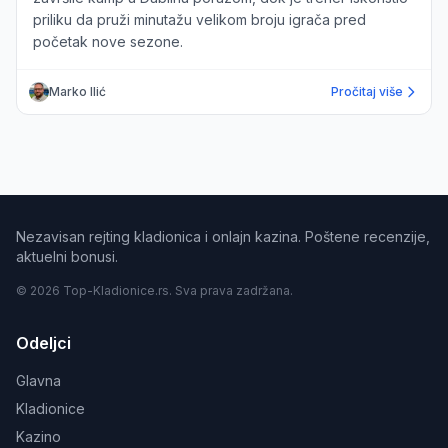
priliku da pruži minutažu velikom broju igrača pred
početak nove sezone.
Marko Ilić
Pročitaj više
Nezavisan rejting kladionica i onlajn kazina. Poštene recenzije,
aktuelni bonusi.
© 2026 Top-Kladionice.rs. Sva prava zadržana.
Odeljci
Glavna
Kladionice
Kazino