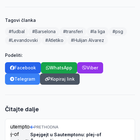
Tagovi članka
#fudbal
#Barselona
#transferi
#la liga
#psg
#Levandovski
#Atletiko
#Hulijan Alvarez
Podeliti:
Facebook
WhatsApp
Viber
Telegram
Kopiraj link
Čitajte dalje
PRETHODNA
Spejgejt u Sautemptonu: plej-of