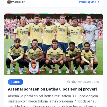
Marko Ilić
Pročitaj više
Fudbal
2
2 min
06.08.2026
Arsenal poražen od Betisa u poslednjoj proveri
Arsenal je poražen od Betisa rezultatom 3:1 u poslednjem
prijateljskom meču tokom letnjih priprema. "Tobdžije" su
završile kamp u Dablinu porazom, dok je trener iskoristio