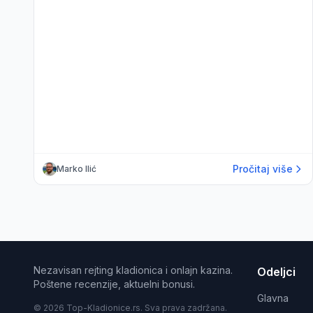
Pročitaj više
Marko Ilić
Nezavisan rejting kladionica i onlajn kazina.
Odeljci
Poštene recenzije, aktuelni bonusi.
Glavna
© 2026 Top-Kladionice.rs. Sva prava zadržana.