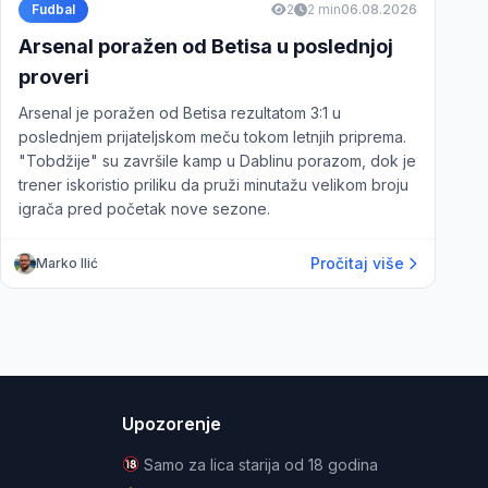
Fudbal
2
2 min
06.08.2026
Arsenal poražen od Betisa u poslednjoj
proveri
Arsenal je poražen od Betisa rezultatom 3:1 u
poslednjem prijateljskom meču tokom letnjih priprema.
"Tobdžije" su završile kamp u Dablinu porazom, dok je
trener iskoristio priliku da pruži minutažu velikom broju
igrača pred početak nove sezone.
Pročitaj više
Marko Ilić
Upozorenje
Samo za lica starija od 18 godina