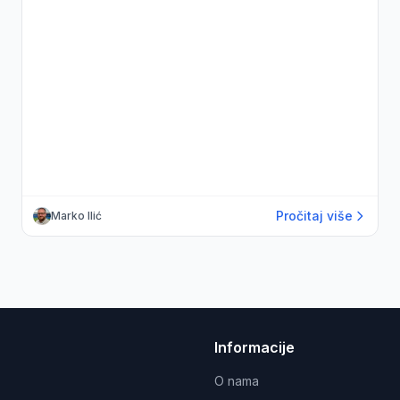
Pročitaj više
Marko Ilić
Informacije
O nama