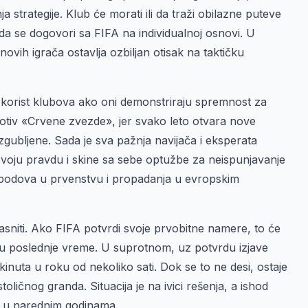
 strategije. Klub će morati ili da traži obilazne puteve
i da se dogovori sa FIFA na individualnoj osnovi. U
vih igrača ostavlja ozbiljan otisak na taktičku
 u korist klubova ako oni demonstriraju spremnost za
rotiv «Crvene zvezde», jer svako leto otvara nove
zgubljene. Sada je sva pažnja navijača i eksperata
oju pravdu i skine sa sebe optužbe za neispunjavanje
 bodova u prvenstvu i propadanja u evropskim
asniti. Ako FIFA potvrdi svoje prvobitne namere, to će
u u poslednje vreme. U suprotnom, uz potvrdu izjave
inuta u roku od nekoliko sati. Dok se to ne desi, ostaje
ličnog granda. Situacija je na ivici rešenja, a ishod
a u narednim godinama.