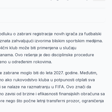
luku o zabrani registracije novih igrača za fudbalski
nata zahvaljujući izvorima bliskim sportskim medijima.
ični klub može biti primenjena u slučaju
ranama. Ovo rešenje je deo disciplinske procedure
rešeno u određenim rokovima.
e zabrane moglo biti do leta 2027. godine. Međutim,
dno ako rukovodstvo kluba u potpunosti otplati sva
i se nalaze na razmatranju u FIFA. Ovo znači da
 zavisi od brzine i efikasnosti finansijskih obračuna sa
re nego što počne letnji transferni prozor, ograničenja