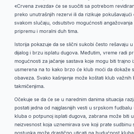
«Crvena zvezda» će se suočiti sa potrebom revidiranja
preko unutrašnjih rezervi ili da rizikuje pokušavajuć
svakom slučaju, odsutstvo mogućnosti angažovanja no
pripremu i moralni duh tima.
Istorija pokazuje da se slični sukobi često rešavaju
dijalog i brzu isplatu dugova. Međutim, vreme radi p
mogućnosti za jačanje sastava koje mogu biti trajno i
usmerena na to kako brzo će klub moći da dokaže sv
obaveza. Svako kašnjenje može koštati klub važnih
takmičenjima.
Očekuje se da će se u narednim danima situacija razj
postati jedna od najglasnijih vesti u srpskom fudbal
kluba o potpunoj isplati dugova, zabrana može biti uk
neizvesnost koja uznemirava sve koji prate sudbinu sto
postupka može drastično uticati na budućnost klub