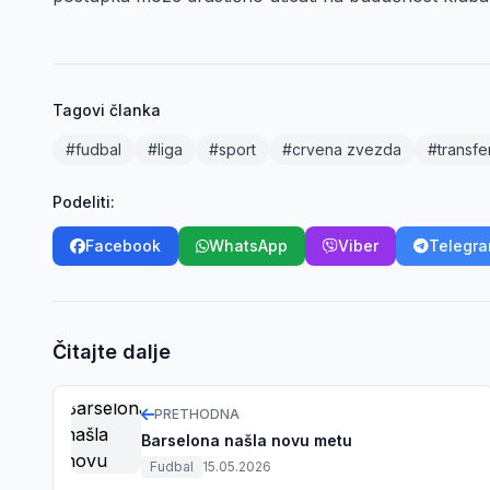
Tagovi članka
#fudbal
#liga
#sport
#crvena zvezda
#transfer
Podeliti:
Facebook
WhatsApp
Viber
Telegr
Čitajte dalje
PRETHODNA
Barselona našla novu metu
Fudbal
15.05.2026