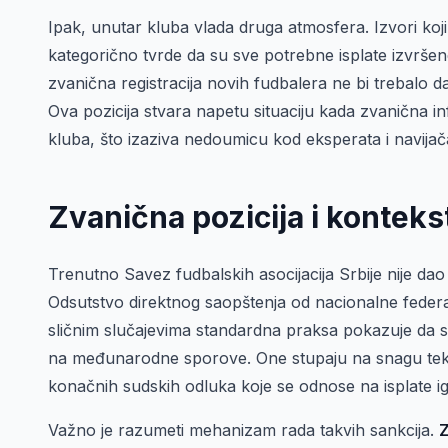
Ipak, unutar kluba vlada druga atmosfera. Izvori k
kategorično tvrde da su sve potrebne isplate izvršene
zvanična registracija novih fudbalera ne bi trebalo d
Ova pozicija stvara napetu situaciju kada zvanična i
kluba, što izaziva nedoumicu kod eksperata i navijač
Zvanična pozicija i konteks
Trenutno Savez fudbalskih asocijacija Srbije nije d
Odsutstvo direktnog saopštenja od nacionalne federac
sličnim slučajevima standardna praksa pokazuje da s
na međunarodne sporove. One stupaju na snagu tek ka
konačnih sudskih odluka koje se odnose na isplate ig
Važno je razumeti mehanizam rada takvih sankcija.
Z