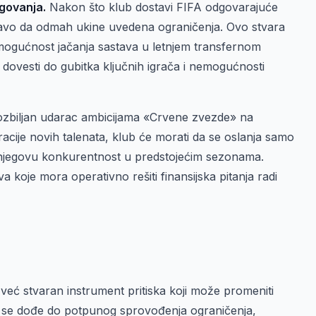
ugovanja.
Nakon što klub dostavi FIFA odgovarajuće
ravo da odmah ukine uvedena ograničenja. Ovo stvara
 mogućnost jačanja sastava u letnjem transfernom
vesti do gubitka ključnih igrača i nemogućnosti
 ozbiljan udarac ambicijama «Crvene zvezde» na
cije novih talenata, klub će morati da se oslanja samo
i njegovu konkurentnost u predstojećim sezonama.
a koje mora operativno rešiti finansijska pitanja radi
već stvaran instrument pritiska koji može promeniti
da se dođe do potpunog sprovođenja ograničenja,