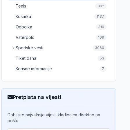
Tenis
392
Košarka
1137
Odbojka
310
Vaterpolo
169
Sportske vesti
3060
Tiket dana
53
Korisne informacije
7
Pretplata na vijesti
Dobijajte najvažnije vijesti kladionica direktno na
poštu