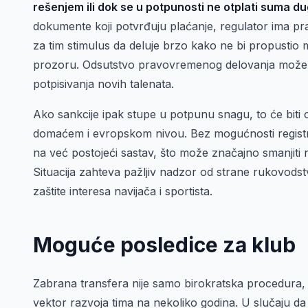
rešenjem ili dok se u potpunosti ne otplati suma d
dokumente koji potvrđuju plaćanje, regulator ima p
za tim stimulus da deluje brzo kako ne bi propustio
prozoru. Odsutstvo pravovremenog delovanja može do
potpisivanja novih talenata.
Ako sankcije ipak stupe u potpunu snagu, to će biti
domaćem i evropskom nivou. Bez mogućnosti registra
na već postojeći sastav, što može značajno smanjit
Situacija zahteva pažljiv nadzor od strane rukovodstv
zaštite interesa navijača i sportista.
Moguće posledice za klub
Zabrana transfera nije samo birokratska procedura, 
vektor razvoja tima na nekoliko godina. U slučaju 