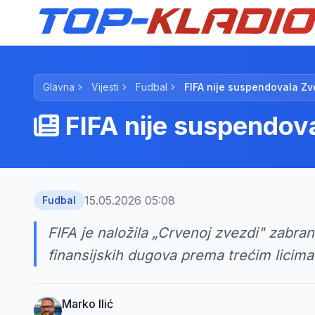
Glavna
Vijesti
Fudbal
FIFA nije suspendovala Zv
FIFA nije suspendov
15.05.2026 05:08
Fudbal
FIFA je naložila „Crvenoj zvezdi" zabran
finansijskih dugova prema trećim licima
Marko Ilić