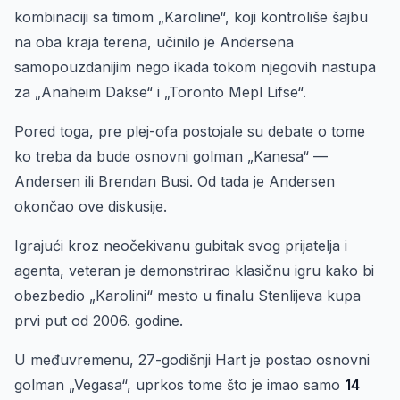
kombinaciji sa timom „Karoline“, koji kontroliše šajbu
na oba kraja terena, učinilo je Andersena
samopouzdanijim nego ikada tokom njegovih nastupa
za „Anaheim Dakse“ i „Toronto Mepl Lifse“.
Pored toga, pre plej-ofa postojale su debate o tome
ko treba da bude osnovni golman „Kanesa“ —
Andersen ili Brendan Busi. Od tada je Andersen
okončao ove diskusije.
Igrajući kroz neočekivanu gubitak svog prijatelja i
agenta, veteran je demonstrirao klasičnu igru kako bi
obezbedio „Karolini“ mesto u finalu Stenlijeva kupa
prvi put od 2006. godine.
U međuvremenu, 27-godišnji Hart je postao osnovni
golman „Vegasa“, uprkos tome što je imao samo
14