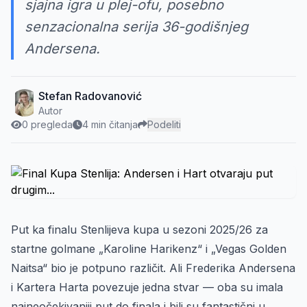
sjajna igra u plej-ofu, posebno
senzacionalna serija 36-godišnjeg
Andersena.
Stefan Radovanović
Autor
0 pregleda
4 min čitanja
Podeliti
Put ka finalu Stenlijeva kupa u sezoni 2025/26 za
startne golmane „Karoline Harikenz“ i „Vegas Golden
Naitsa“ bio je potpuno različit. Ali Frederika Andersena
i Kartera Harta povezuje jedna stvar — oba su imala
najneočekivaniji put do finala i bili su fantastični u