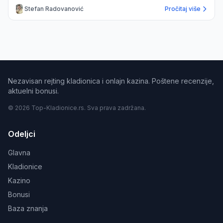
Stefan Radovanović
Pročitaj više
Nezavisan rejting kladionica i onlajn kazina. Poštene recenzije,
aktuelni bonusi.
© 2026 Top-Kladionice.rs. Sva prava zadržana.
Odeljci
Glavna
Kladionice
Kazino
Bonusi
Baza znanja