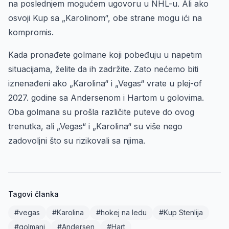
na poslednjem mogućem ugovoru u NHL-u. Ali ako
osvoji Kup sa „Karolinom“, obe strane mogu ići na
kompromis.
Kada pronađete golmane koji pobeđuju u napetim
situacijama, želite da ih zadržite. Zato nećemo biti
iznenađeni ako „Karolina“ i „Vegas“ vrate u plej-of
2027. godine sa Andersenom i Hartom u golovima.
Oba golmana su prošla različite puteve do ovog
trenutka, ali „Vegas“ i „Karolina“ su više nego
zadovoljni što su rizikovali sa njima.
Tagovi članka
#vegas
#Karolina
#hokej na ledu
#Kup Stenlija
#golmani
#Andersen
#Hart