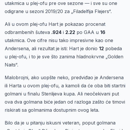
utakmica u plej-ofu pre ove sezone — i sve su one
odigrane u sezoni 2019/20 za „Filadelfija Flejers“.
Ali u ovom plej-ofu Hart je pokazao procenat
odbrambenih šuteva
.924
i
2.22
po GAA u
16
utakmica. Ove cifre nisu tako impresivne kao one
Andersena, ali rezultat je isti: Hart je donio
12
pobeda
u plej-ofu, i to je sve što zanima hladnokrvne „Golden
Naits“.
Malobrojni, ako uopšte neko, predviđao je Andersena
ili Harta u ovom plej-ofu, a kamoli da će oba biti startni
golmani u finalu Stenlijeva kupa. Ali neočekivani put
ova dva golmana biće jedan od razloga zašto će timovi
riskirati sa golmanima dostupnim ovog leta.
Bilo da je u pitanju iskusni veteran, poput golmana