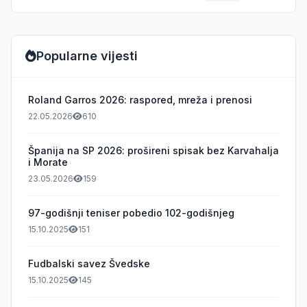
Popularne vijesti
Roland Garros 2026: raspored, mreža i prenosi
22.05.2026
610
Španija na SP 2026: prošireni spisak bez Karvahalja
i Morate
23.05.2026
159
97-godišnji teniser pobedio 102-godišnjeg
15.10.2025
151
Fudbalski savez Švedske
15.10.2025
145