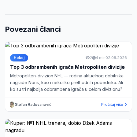
Povezani članci
Hokej
2
4 min
02.08.2026
Top 3 odbrambenih igrača Metropoliten divizije
Metropoliten-divizion NHL — rodina aktuelnog dobitnika
nagrade Noris, kao i nekoliko prethodnih pobednika. Ali
ko su tri najbolja odbrambena igrača u celom divizionu?
Stefan Radovanović
Pročitaj više