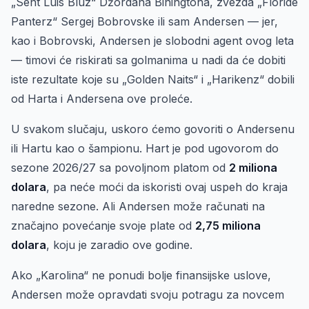
„Sent Luis Bluz“ Džordana Biningtona, zvezda „Floride
Panterz“ Sergej Bobrovske ili sam Andersen — jer,
kao i Bobrovski, Andersen je slobodni agent ovog leta
— timovi će riskirati sa golmanima u nadi da će dobiti
iste rezultate koje su „Golden Naits“ i „Harikenz“ dobili
od Harta i Andersena ove proleće.
U svakom slučaju, uskoro ćemo govoriti o Andersenu
ili Hartu kao o šampionu. Hart je pod ugovorom do
sezone 2026/27 sa povoljnom platom od
2 miliona
dolara
, pa neće moći da iskoristi ovaj uspeh do kraja
naredne sezone. Ali Andersen može računati na
značajno povećanje svoje plate od
2,75 miliona
dolara
, koju je zaradio ove godine.
Ako „Karolina“ ne ponudi bolje finansijske uslove,
Andersen može opravdati svoju potragu za novcem