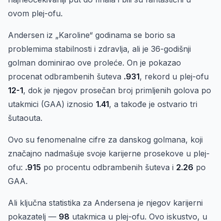
ovom plej-ofu.
Andersen iz „Karoline“ godinama se borio sa
problemima stabilnosti i zdravlja, ali je 36-godišnji
golman dominirao ove proleće. On je pokazao
procenat odbrambenih šuteva
.931
, rekord u plej-ofu
12-1
, dok je njegov prosečan broj primljenih golova po
utakmici (GAA) iznosio
1.41
, a takođe je ostvario tri
šutaouta.
Ovo su fenomenalne cifre za danskog golmana, koji
značajno nadmašuje svoje karijerne prosekove u plej-
ofu:
.915
po procentu odbrambenih šuteva i
2.26
po
GAA.
Ali ključna statistika za Andersena je njegov karijerni
pokazatelj —
98
utakmica u plej-ofu. Ovo iskustvo, u