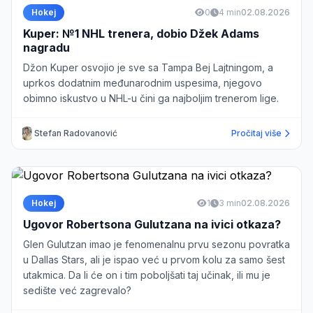
Hokej
0
4 min
02.08.2026
Kuper: №1 NHL trenera, dobio Džek Adams
nagradu
Džon Kuper osvojio je sve sa Tampa Bej Lajtningom, a
uprkos dodatnim međunarodnim uspesima, njegovo
obimno iskustvo u NHL-u čini ga najboljim trenerom lige.
Stefan Radovanović
Pročitaj više
Hokej
1
3 min
02.08.2026
Ugovor Robertsona Gulutzana na ivici otkaza?
Glen Gulutzan imao je fenomenalnu prvu sezonu povratka
u Dallas Stars, ali je ispao već u prvom kolu za samo šest
utakmica. Da li će on i tim poboljšati taj učinak, ili mu je
sedište već zagrevalo?