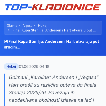
Glavna
Vijesti
Hokej
Final Kupa Stenlija: Andersen i Hart otvaraju put ...
Final Kupa Stenlija: Andersen i Hart otvaraju put
drugim...
01.06.2026 04:18
Hokej
Golmani „Karoline“ Andersen i „Vegasa“
Hart prešli su različite puteve do finala
Stenlija 2025/26. Povezuju ih
neočekivane okolnosti izlaska na led i