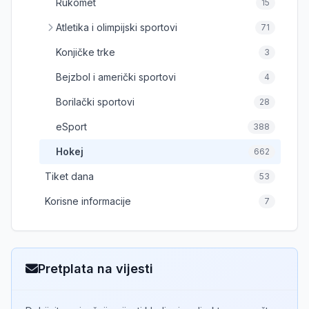
Rukomet
15
Atletika i olimpijski sportovi
71
Konjičke trke
3
Bejzbol i američki sportovi
4
Borilački sportovi
28
eSport
388
Hokej
662
Tiket dana
53
Korisne informacije
7
Pretplata na vijesti