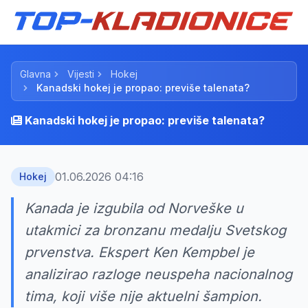
Glavna
Vijesti
Hokej
Kanadski hokej je propao: previše talenata?
Kanadski hokej je propao: previše talenata?
01.06.2026 04:16
Hokej
Kanada je izgubila od Norveške u
utakmici za bronzanu medalju Svetskog
prvenstva. Ekspert Ken Kempbel je
analizirao razloge neuspeha nacionalnog
tima, koji više nije aktuelni šampion.