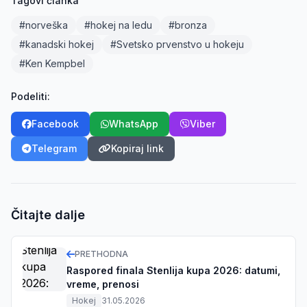
Tagovi članka
#norveška
#hokej na ledu
#bronza
#kanadski hokej
#Svetsko prvenstvo u hokeju
#Ken Kempbel
Podeliti:
Facebook
WhatsApp
Viber
Telegram
Kopiraj link
Čitajte dalje
PRETHODNA
Raspored finala Stenlija kupa 2026: datumi,
vreme, prenosi
Hokej
31.05.2026