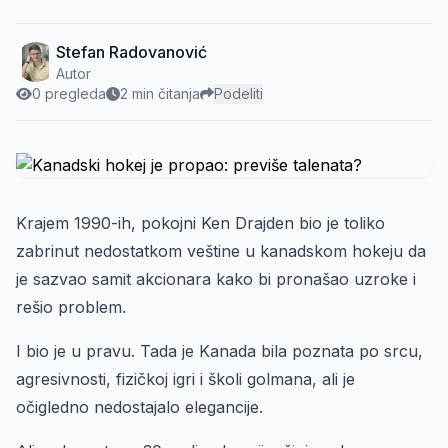
Stefan Radovanović
Autor
0 pregleda
2 min čitanja
Podeliti
Krajem 1990-ih, pokojni Ken Drajden bio je toliko
zabrinut nedostatkom veštine u kanadskom hokeju da
je sazvao samit akcionara kako bi pronašao uzroke i
rešio problem.
I bio je u pravu. Tada je Kanada bila poznata po srcu,
agresivnosti, fizičkoj igri i školi golmana, ali je
očigledno nedostajalo elegancije.