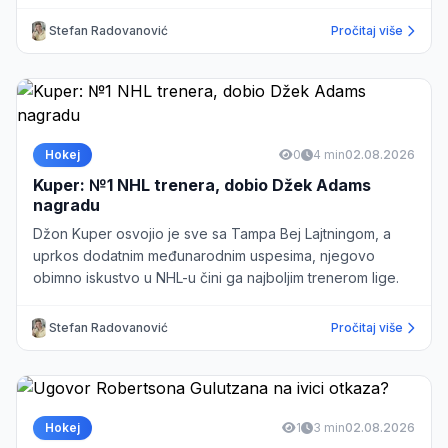
Stefan Radovanović
Pročitaj više
Hokej
0
4 min
02.08.2026
Kuper: №1 NHL trenera, dobio Džek Adams
nagradu
Džon Kuper osvojio je sve sa Tampa Bej Lajtningom, a
uprkos dodatnim međunarodnim uspesima, njegovo
obimno iskustvo u NHL-u čini ga najboljim trenerom lige.
Stefan Radovanović
Pročitaj više
Hokej
1
3 min
02.08.2026