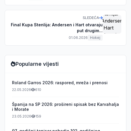
SLEDEĆA
Final Kupa Stenlija: Andersen i Hart otvaraju
put drugim...
01.06.2026
Hokej
Popularne vijesti
Roland Garros 2026: raspored, mreža i prenosi
22.05.2026
610
Španija na SP 2026: prošireni spisak bez Karvahalja
i Morate
23.05.2026
159
97-godišnji teniser pobedio 102-godišnjeg