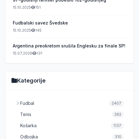
15.10.2025
151
Fudbalski savez Švedske
15.10.2025
145
Argentina preokretom srušila Englesku za finale SP!
15.07.2026
131
Kategorije
Fudbal
2407
Tenis
392
Košarka
1137
Odbojka
310