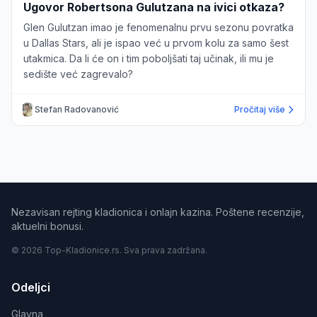
Ugovor Robertsona Gulutzana na ivici otkaza?
Glen Gulutzan imao je fenomenalnu prvu sezonu povratka
u Dallas Stars, ali je ispao već u prvom kolu za samo šest
utakmica. Da li će on i tim poboljšati taj učinak, ili mu je
sedište već zagrevalo?
Stefan Radovanović
Pročitaj više
Nezavisan rejting kladionica i onlajn kazina. Poštene recenzije,
aktuelni bonusi.
© 2026 Top-Kladionice.rs. Sva prava zadržana.
Odeljci
Glavna