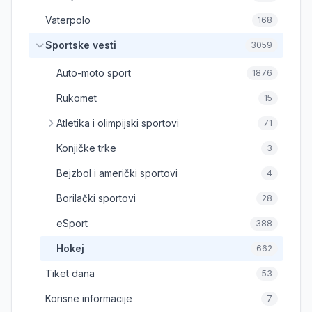
Vaterpolo
168
Sportske vesti
3059
Auto-moto sport
1876
Rukomet
15
Atletika i olimpijski sportovi
71
Konjičke trke
3
Bejzbol i američki sportovi
4
Borilački sportovi
28
eSport
388
Hokej
662
Tiket dana
53
Korisne informacije
7