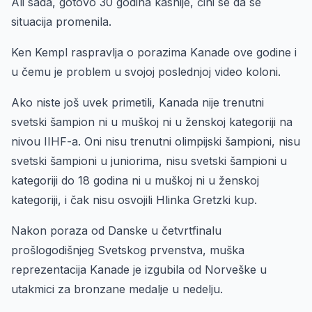
Ali sada, gotovo 30 godina kasnije, čini se da se
situacija promenila.
Ken Kempl raspravlja o porazima Kanade ove godine i
u čemu je problem u svojoj poslednjoj video koloni.
Ako niste još uvek primetili, Kanada nije trenutni
svetski šampion ni u muškoj ni u ženskoj kategoriji na
nivou IIHF-a. Oni nisu trenutni olimpijski šampioni, nisu
svetski šampioni u juniorima, nisu svetski šampioni u
kategoriji do 18 godina ni u muškoj ni u ženskoj
kategoriji, i čak nisu osvojili Hlinka Gretzki kup.
Nakon poraza od Danske u četvrtfinalu
prošlogodišnjeg Svetskog prvenstva, muška
reprezentacija Kanade je izgubila od Norveške u
utakmici za bronzane medalje u nedelju.