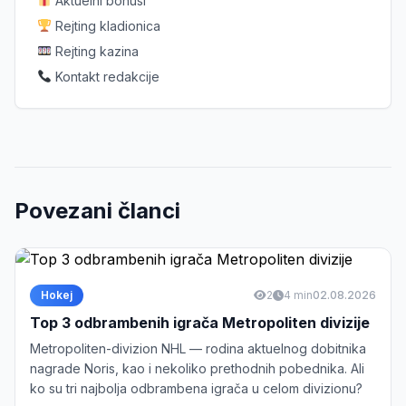
Aktuelni bonusi
Rejting kladionica
Rejting kazina
Kontakt redakcije
Povezani članci
Hokej
2
4 min
02.08.2026
Top 3 odbrambenih igrača Metropoliten divizije
Metropoliten-divizion NHL — rodina aktuelnog dobitnika
nagrade Noris, kao i nekoliko prethodnih pobednika. Ali
ko su tri najbolja odbrambena igrača u celom divizionu?