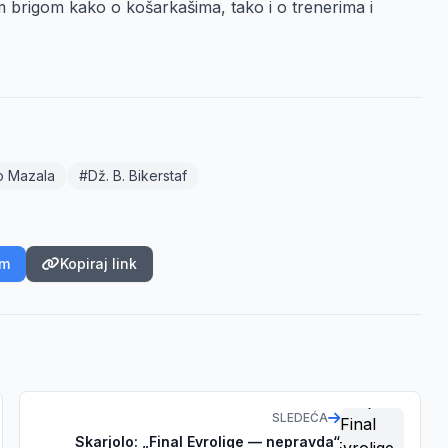
 brigom kako o košarkašima, tako i o trenerima i
 Mazala
#Dž. B. Bikerstaf
am
Kopiraj link
SLEDEĆA
Skarjolo: „Final Evrolige — nepravda“