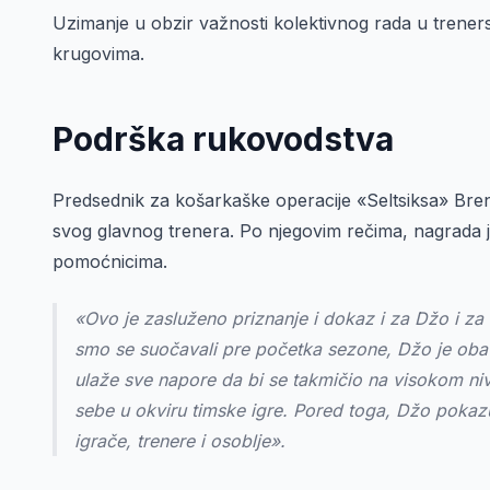
Uzimanje u obzir važnosti kolektivnog rada u trener
krugovima.
Podrška rukovodstva
Predsednik za košarkaške operacije «Seltsiksa» Brend
svog glavnog trenera. Po njegovim rečima, nagrada j
pomoćnicima.
«Ovo je zasluženo priznanje i dokaz i za Džo i za
smo se suočavali pre početka sezone, Džo je obavi
ulaže sve napore da bi se takmičio na visokom ni
sebe u okviru timske igre. Pored toga, Džo pokazu
igrače, trenere i osoblje».