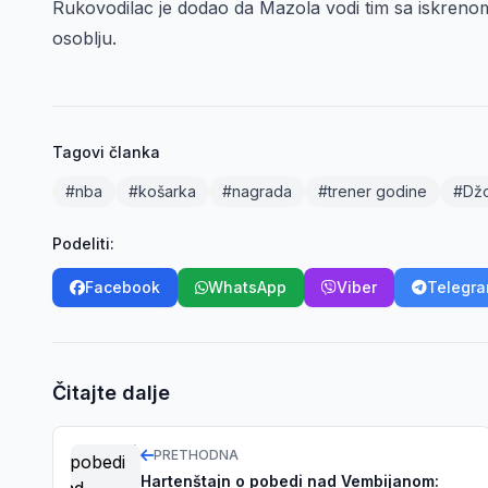
Rukovodilac je dodao da Mazola vodi tim sa iskrenom
osoblju.
Tagovi članka
#nba
#košarka
#nagrada
#trener godine
#Džo
Podeliti:
Facebook
WhatsApp
Viber
Telegr
Čitajte dalje
PRETHODNA
Hartenštajn o pobedi nad Vembijanom: