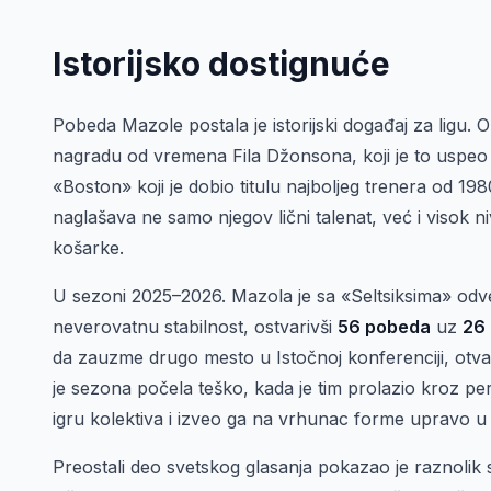
Istorijsko dostignuće
Pobeda Mazole postala je istorijski događaj za ligu. O
nagradu od vremena Fila Džonsona, koji je to uspeo 
«Boston» koji je dobio titulu najboljeg trenera od 198
naglašava ne samo njegov lični talenat, već i visok
košarke.
U sezoni 2025–2026. Mazola je sa «Seltsiksima» odv
neverovatnu stabilnost, ostvarivši
56 pobeda
uz
26
da zauzme drugo mesto u Istočnoj konferenciji, otva
je sezona počela teško, kada je tim prolazio kroz pe
igru kolektiva i izveo ga na vrhunac forme upravo 
Preostali deo svetskog glasanja pokazao je raznolik sa