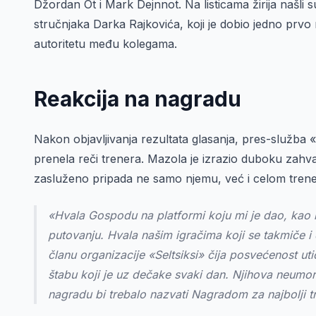
Džordan Ot i Mark Dejnnot. Na listicama žirija našli su
stručnjaka Darka Rajkovića, koji je dobio jedno prv
autoritetu među kolegama.
Reakcija na nagradu
Nakon objavljivanja rezultata glasanja, pres-služba «
prenela reči trenera. Mazola je izrazio duboku zahva
zasluženo pripada ne samo njemu, već i celom tren
«Hvala Gospodu na platformi koju mi je dao, kao i
putovanju. Hvala našim igračima koji se takmiče 
članu organizacije «Seltsiksi» čija posvećenost 
štabu koji je uz dečake svaki dan. Njihova neumo
nagradu bi trebalo nazvati Nagradom za najbolji t