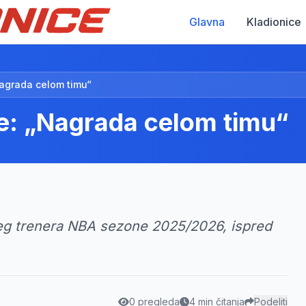
Glavna
Kladionice
Nagrada celom timu“
e: „Nagrada celom timu“
jeg trenera NBA sezone 2025/2026, ispred
0 pregleda
4 min čitanja
Podeliti