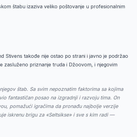
skom štabu izaziva veliko poštovanje u profesionalnim
 Stivens takođe nije ostao po strani i javno je podržao
e zasluženo priznanje truda i Džoovom, i njegovim
 njegov štab. Sa svim nepoznatim faktorima sa kojima
o fantastičan posao na izgradnji i razvoju tima. On
vou, pomažući igračima da pronađu najbolje verzije
je iskrenu brigu za «Seltsikse» i sve s kim radi —