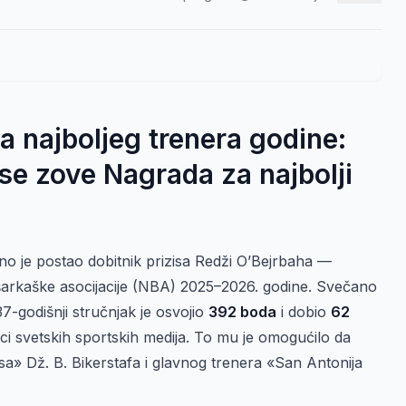
a najboljeg trenera godine:
se zove Nagrada za najbolji
o je postao dobitnik prizisa Redži O’Bejrbaha —
arkaške asocijacije (NBA) 2025–2026. godine. Svečano
37-godišnji stručnjak je osvojio
392 boda
i dobio
62
vnici svetskih sportskih medija. To mu je omogućilo da
a» Dž. B. Bikerstafa i glavnog trenera «San Antonija