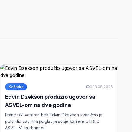
Košarka
0
08.08.2026
Edvin Džekson produžio ugovor sa
ASVEL-om na dve godine
Francuski veteran bek Edvin Džekson zvanično je
potvrdio završna poglavlja svoje karijere u LDLC
ASVEL Villeurbanneu.