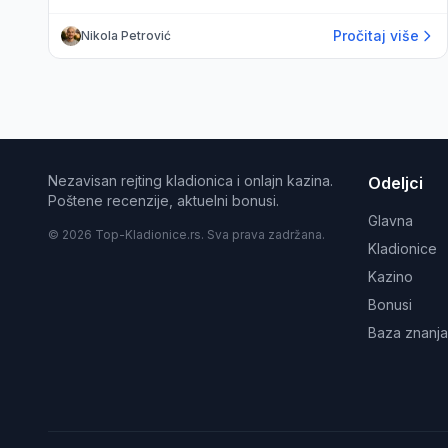
Pročitaj više
Nikola Petrović
Nezavisan rejting kladionica i onlajn kazina.
Odeljci
Poštene recenzije, aktuelni bonusi.
Glavna
© 2026 Top-Kladionice.rs. Sva prava zadržana.
Kladionice
Kazino
Bonusi
Baza znanja