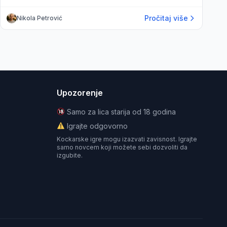
Pročitaj više
Nikola Petrović
Upozorenje
Samo za lica starija od 18 godina
Igrajte odgovorno
Kockarske igre mogu izazvati zavisnost. Igrajte
samo novcem koji možete sebi dozvoliti da
izgubite.