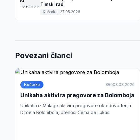
Timski rad
Košarka
27.05.2026
Povezani članci
Košarka
0
08.08.2026
Unikaha aktivira pregovore za Bolomboja
Unikaha iz Malage aktivira pregovore oko dovođenja
Džoela Bolomboja, prenosi Čema de Lukas.