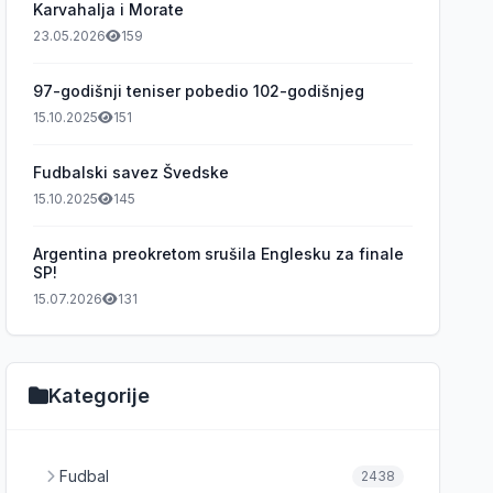
Karvahalja i Morate
23.05.2026
159
97-godišnji teniser pobedio 102-godišnjeg
15.10.2025
151
Fudbalski savez Švedske
15.10.2025
145
Argentina preokretom srušila Englesku za finale
SP!
15.07.2026
131
Kategorije
Fudbal
2438