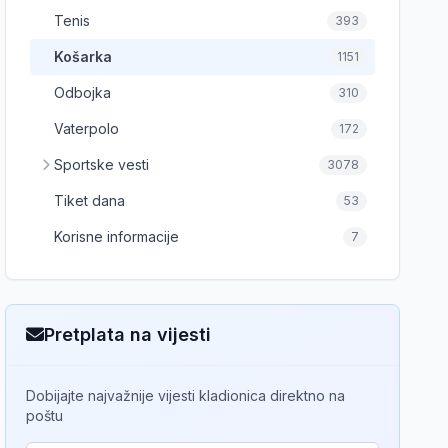
Tenis
393
Košarka
1151
Odbojka
310
Vaterpolo
172
Sportske vesti
3078
Tiket dana
53
Korisne informacije
7
Pretplata na vijesti
Dobijajte najvažnije vijesti kladionica direktno na
poštu