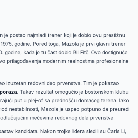
n je postao najmlađi trener koji je dobio ovu prestižnu
1975. godine. Pored toga, Mazola je prvi glavni trener
0. godine, kada je tu čast dobio Bil Fitč. Ovo dostignuće
 nivo prilagođavanja modernim realnostima profesionalne
eo izuzetan redovni deo prvenstva. Tim je pokazao
 poraza
. Takav rezultat omogućio je bostonskom klubu
rajući put u plej-of sa prednošću domaćeg terena. Iako
riod nestabilnosti, Mazola je uspeo potpuno da preuredi
u odlučujućim mečevima redovnog dela prvenstva.
stav kandidata. Nakon trojke lidera sledili su Čarls Li,