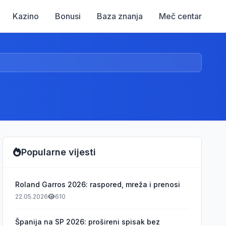
Kazino
Bonusi
Baza znanja
Meč centar
Popularne vijesti
Roland Garros 2026: raspored, mreža i prenosi
22.05.2026
610
Španija na SP 2026: prošireni spisak bez