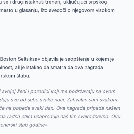
 se i drugi istaknuti treneri, uključujući srpskog
o mesto u glasanju, što svedoči o njegovom visokom
Boston Seltsiksa» objavila je saopštenje u kojem je
lnost, ali je istakao da smatra da ova nagrada
erskom štabu.
 svojoj ženi i porodici koji me podržavaju na ovom
i daju sve od sebe svake noći. Zahvalan sam svakom
utiče na pobede svaki dan. Ova nagrada pripada našem
rna radna etika unapređuje naš tim svakodnevno. Ovu
renerski štab godine».