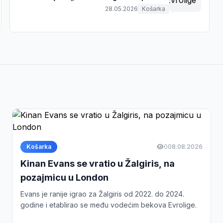
28.05.2026
Košarka
Košarka
0
08.08.2026
Kinan Evans se vratio u Žalgiris, na
pozajmicu u London
Evans je ranije igrao za Žalgiris od 2022. do 2024.
godine i etablirao se među vodećim bekova Evrolige.