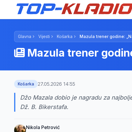
Glavna
Vijesti
Košarka
Mazula trener godine: „
Mazula trener godin
27.05.2026 14:55
Košarka
Džo Mazala dobio je nagradu za najbol
Dž. B. Bikerstafa.
Nikola Petrović