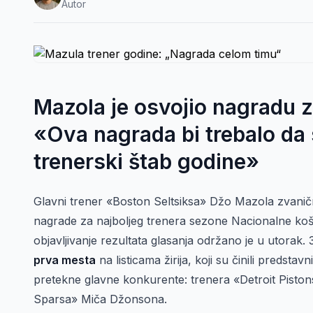
Autor
Mazola je osvojio nagradu z
«Ova nagrada bi trebalo da 
trenerski štab godine»
Glavni trener «Boston Seltsiksa» Džo Mazola zvaničn
nagrade za najboljeg trenera sezone Nacionalne koš
objavljivanje rezultata glasanja održano je u utorak. 
prva mesta
na listicama žirija, koji su činili predsta
pretekne glavne konkurente: trenera «Detroit Pistons
Sparsa» Miča Džonsona.