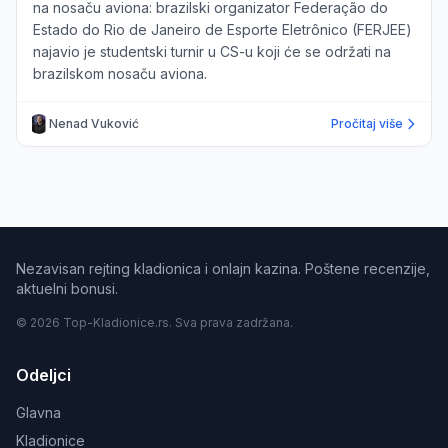
na nosaču aviona: brazilski organizator Federação do
Estado do Rio de Janeiro de Esporte Eletrônico (FERJEE)
najavio je studentski turnir u CS-u koji će se održati na
brazilskom nosaču aviona.
Nenad Vuković
Pročitaj više
Nezavisan rejting kladionica i onlajn kazina. Poštene recenzije,
aktuelni bonusi.
© 2026 Top-Kladionice.rs. Sva prava zadržana.
Odeljci
Glavna
Kladionice