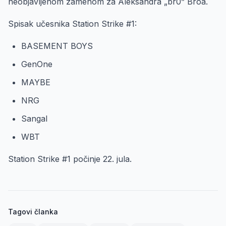
neobjavljenom zamenom za Aleksandra „br0” Broa.
Spisak učesnika Station Strike #1:
BASEMENT BOYS
GenOne
MAYBE
NRG
Sangal
WBT
Station Strike #1 počinje 22. jula.
Tagovi članka