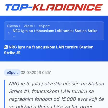
Glavna
Vijesti
eSport
NRG igra na francuskom LAN turniru Station Strike
...
NRG igra na francuskom LAN turniru Station
Strike #1
08.07.2026 05:51
eSport
NRG je 3. jula potvrdila učešće na Station
Strike #1, francuskom LAN turniru sa
nagradnim fondom od 15.000 evra koji će
se održati u Renu i biće za tim drugi