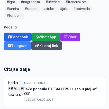
#igra
#nagradnim
#učešće
#francuskom
#turniru
#station
#strike
#jula
#potvrdila
#fondom
Podeliti:
Facebook
WhatsApp
Viber
Telegram
Kopiraj link
Čitajte dalje
PRETHODNA
FaZe pobedio EYEBALLERS i ušao u plej-of
XSE
eSport
06.07.2026