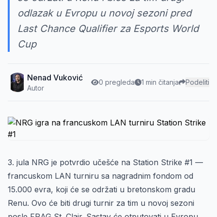
odlazak u Evropu u novoj sezoni pred
Last Chance Qualifier za Esports World
Cup
Nenad Vuković
0 pregleda
1 min čitanja
Podeliti
Autor
3. jula NRG je potvrdio učešće na Station Strike #1 —
francuskom LAN turniru sa nagradnim fondom od
15.000 evra, koji će se održati u bretonskom gradu
Renu. Ovo će biti drugi turnir za tim u novoj sezoni
posle FRAG St. Clair. Sastav će otputovati u Evropu