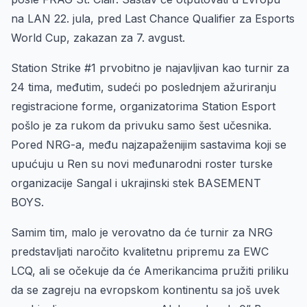
na LAN 22. jula, pred Last Chance Qualifier za Esports
World Cup, zakazan za 7. avgust.
Station Strike #1 prvobitno je najavljivan kao turnir za
24 tima, međutim, sudeći po poslednjem ažuriranju
registracione forme, organizatorima Station Esport
pošlo je za rukom da privuku samo šest učesnika.
Pored NRG-a, među najzapaženijim sastavima koji se
upućuju u Ren su novi međunarodni roster turske
organizacije Sangal i ukrajinski stek BASEMENT
BOYS.
Samim tim, malo je verovatno da će turnir za NRG
predstavljati naročito kvalitetnu pripremu za EWC
LCQ, ali se očekuje da će Amerikancima pružiti priliku
da se zagreju na evropskom kontinentu sa još uvek