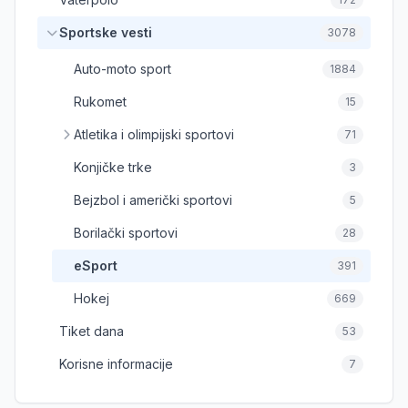
Sportske vesti
3078
Auto-moto sport
1884
Rukomet
15
Atletika i olimpijski sportovi
71
Konjičke trke
3
Bejzbol i američki sportovi
5
Borilački sportovi
28
eSport
391
Hokej
669
Tiket dana
53
Korisne informacije
7