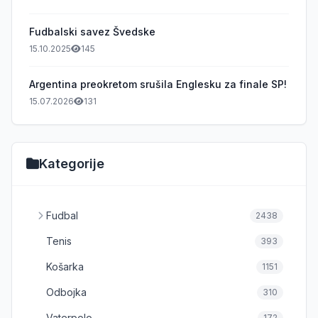
Fudbalski savez Švedske
15.10.2025
145
Argentina preokretom srušila Englesku za finale SP!
15.07.2026
131
Kategorije
Fudbal
2438
Tenis
393
Košarka
1151
Odbojka
310
Vaterpolo
172