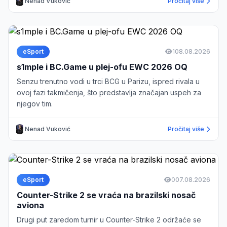
Nenad Vuković
Pročitaj više
eSport
1
08.08.2026
s1mple i BC.Game u plej-ofu EWC 2026 OQ
Senzu trenutno vodi u trci BCG u Parizu, ispred rivala u
ovoj fazi takmičenja, što predstavlja značajan uspeh za
njegov tim.
Nenad Vuković
Pročitaj više
eSport
0
07.08.2026
Counter-Strike 2 se vraća na brazilski nosač
aviona
Drugi put zaredom turnir u Counter-Strike 2 održaće se