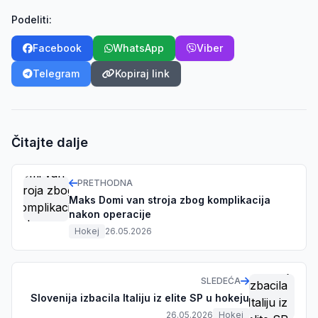
Podeliti:
Facebook
WhatsApp
Viber
Telegram
Kopiraj link
Čitajte dalje
PRETHODNA
Maks Domi van stroja zbog komplikacija
nakon operacije
Hokej
26.05.2026
SLEDEĆA
Slovenija izbacila Italiju iz elite SP u hokeju
26.05.2026
Hokej