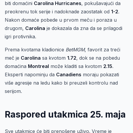
biti domaćini
Carolina Hurricanes
, pokušavajući da
preokrenu tok serije i nadoknade zaostatak od
1-2
.
Nakon domaće pobede u prvom meču i poraza u
drugom,
Carolina
je dokazala da zna da se prilagodi
igri protivnika.
Prema kvotama kladionice
BetMGM
, favorit za treći
meč je
Carolina
sa kvotom
1.72
, dok se na pobedu
domaćina
Montreal
može kladiti sa kvotom
2.15
.
Eksperti napominju da
Canadiens
moraju pokazati
više agresije na ledu kako bi preuzeli kontrolu nad
serijom.
Raspored utakmica 25. maja
Sve utakmice će biti prenošene uživo. Vreme je