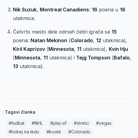
Nik Suzuk
,
Montreal Canadiens
:
16
poena u
16
utakmica.
Četvrto mesto dele odmah četiri igrača sa
15
poena:
Natan Mekinon
(
Colorado
,
12
utakmica),
Kiril Kaprizov
(
Minnesota
,
11
utakmica),
Kvin Hju
(
Minnesota
,
11
utakmica) i
Tejg Tompson
(
Bafalo
,
13
utakmica).
Tagovi članka
#fudbal
#NHL
#plej-of
#strelci
#vegas
#hokej na ledu
#kvote
#Colorado