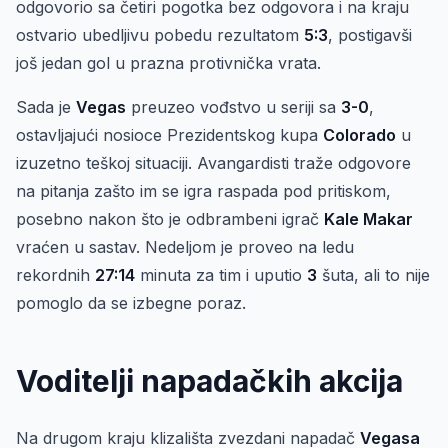
odgovorio sa četiri pogotka bez odgovora i na kraju
ostvario ubedljivu pobedu rezultatom
5:3
, postigavši
još jedan gol u prazna protivnička vrata.
Sada je
Vegas
preuzeo vođstvo u seriji sa
3-0
,
ostavljajući nosioce Prezidentskog kupa
Colorado
u
izuzetno teškoj situaciji. Avangardisti traže odgovore
na pitanja zašto im se igra raspada pod pritiskom,
posebno nakon što je odbrambeni igrač
Kale Makar
vraćen u sastav. Nedeljom je proveo na ledu
rekordnih
27:14
minuta za tim i uputio
3
šuta, ali to nije
pomoglo da se izbegne poraz.
Voditelji napadačkih akcija
Na drugom kraju klizališta zvezdani napadač
Vegasa