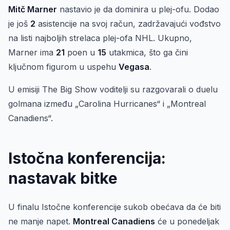
Mitč Marner
nastavio je da dominira u plej-ofu. Dodao
je još
2
asistencije na svoj račun, zadržavajući vođstvo
na listi najboljih strelaca plej-ofa NHL. Ukupno,
Marner ima
21
poen u
15
utakmica, što ga čini
ključnom figurom u uspehu
Vegasa
.
U emisiji The Big Show voditelji su razgovarali o duelu
golmana između „Carolina Hurricanes“ i „Montreal
Canadiens“.
Istočna konferencija:
nastavak bitke
U finalu Istočne konferencije sukob obećava da će biti
ne manje napet.
Montreal Canadiens
će u ponedeljak