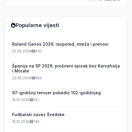
Popularne vijesti
Roland Garros 2026: raspored, mreža i prenosi
22.05.2026
610
Španija na SP 2026: prošireni spisak bez Karvahalja
i Morate
23.05.2026
159
97-godišnji teniser pobedio 102-godišnjeg
15.10.2025
151
Fudbalski savez Švedske
15.10.2025
145