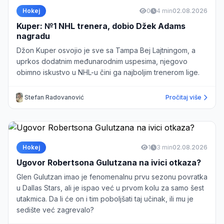
Hokej
0
4 min
02.08.2026
Kuper: №1 NHL trenera, dobio Džek Adams
nagradu
Džon Kuper osvojio je sve sa Tampa Bej Lajtningom, a
uprkos dodatnim međunarodnim uspesima, njegovo
obimno iskustvo u NHL-u čini ga najboljim trenerom lige.
Stefan Radovanović
Pročitaj više
Hokej
1
3 min
02.08.2026
Ugovor Robertsona Gulutzana na ivici otkaza?
Glen Gulutzan imao je fenomenalnu prvu sezonu povratka
u Dallas Stars, ali je ispao već u prvom kolu za samo šest
utakmica. Da li će on i tim poboljšati taj učinak, ili mu je
sedište već zagrevalo?