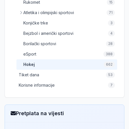
Rukomet
15
Atletika i olimpijski sportovi
71
Konjičke trke
3
Bejzbol i američki sportovi
4
Borilački sportovi
28
eSport
388
Hokej
662
Tiket dana
53
Korisne informacije
7
Pretplata na vijesti