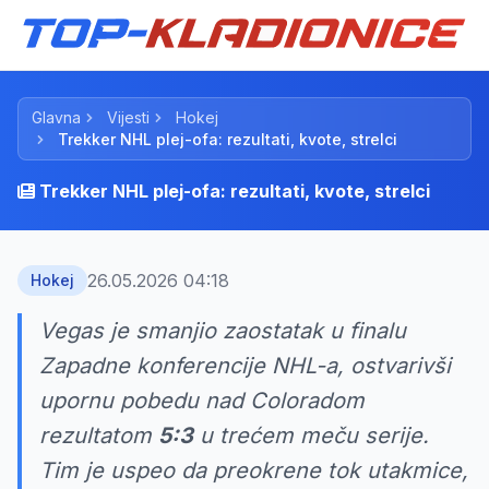
Glavna
Vijesti
Hokej
Trekker NHL plej-ofa: rezultati, kvote, strelci
Trekker NHL plej-ofa: rezultati, kvote, strelci
26.05.2026 04:18
Hokej
Vegas je smanjio zaostatak u finalu
Zapadne konferencije NHL-a, ostvarivši
upornu pobedu nad Coloradom
rezultatom
5:3
u trećem meču serije.
Tim je uspeo da preokrene tok utakmice,