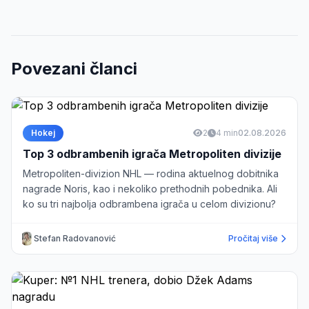
Povezani članci
Hokej
2
4 min
02.08.2026
Top 3 odbrambenih igrača Metropoliten divizije
Metropoliten-divizion NHL — rodina aktuelnog dobitnika
nagrade Noris, kao i nekoliko prethodnih pobednika. Ali
ko su tri najbolja odbrambena igrača u celom divizionu?
Stefan Radovanović
Pročitaj više