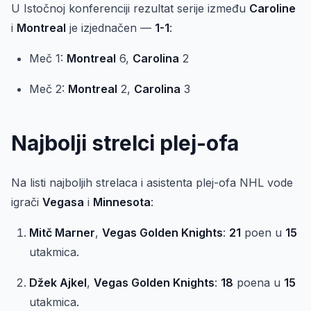
U Istočnoj konferenciji rezultat serije između
Caroline
i
Montreal
je izjednačen —
1-1
:
Meč 1:
Montreal
6,
Carolina
2
Meč 2:
Montreal
2,
Carolina
3
Najbolji strelci plej-ofa
Na listi najboljih strelaca i asistenta plej-ofa NHL vode
igrači
Vegasa
i
Minnesota
:
Mitč Marner
,
Vegas Golden Knights
:
21
poen u
15
utakmica.
Džek Ajkel
,
Vegas Golden Knights
:
18
poena u
15
utakmica.