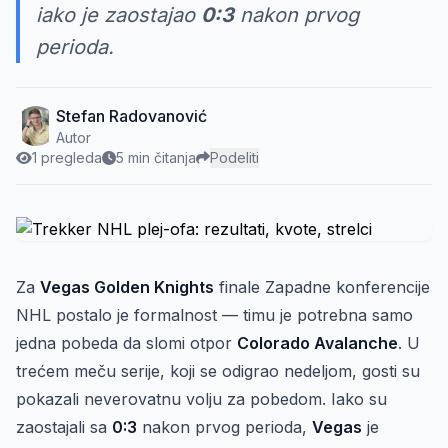
iako je zaostajao
0:3
nakon prvog
perioda.
Stefan Radovanović
Autor
1 pregleda
5 min čitanja
Podeliti
Za
Vegas Golden Knights
finale Zapadne konferencije
NHL postalo je formalnost — timu je potrebna samo
jedna pobeda da slomi otpor
Colorado Avalanche
. U
trećem meču serije, koji se odigrao nedeljom, gosti su
pokazali neverovatnu volju za pobedom. Iako su
zaostajali sa
0:3
nakon prvog perioda,
Vegas
je