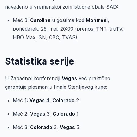
navedeno u vremenskoj zoni istočne obale SAD:
Meč 3:
Carolina
u gostima kod
Montreal
,
ponedeljak, 25. maj, 20:00 (prenos: TNT, truTV,
HBO Max, SN, CBC, TVAS).
Statistika serije
U Zapadnoj konferenciji
Vegas
već praktično
garantuje plasman u finale Stenlijevog kupa:
Meč 1:
Vegas
4,
Colorado
2
Meč 2:
Vegas
3,
Colorado
1
Meč 3:
Colorado
3,
Vegas
5