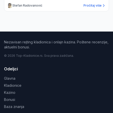
Stefan Radovanović
Pročitaj više
Nezavisan rejting kladionica i onlajn kazina. Poštene recenzije,
aktuelni bonusi.
© 2026 Top-Kladionice.rs. Sva prava zadržana.
Odeljci
Glavna
Kladionice
Kazino
Bonusi
Baza znanja