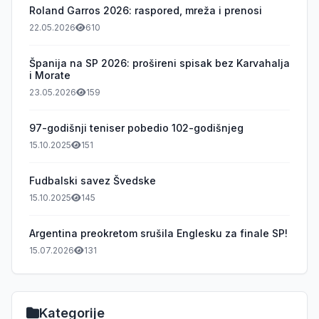
Roland Garros 2026: raspored, mreža i prenosi
22.05.2026
610
Španija na SP 2026: prošireni spisak bez Karvahalja
i Morate
23.05.2026
159
97-godišnji teniser pobedio 102-godišnjeg
15.10.2025
151
Fudbalski savez Švedske
15.10.2025
145
Argentina preokretom srušila Englesku za finale SP!
15.07.2026
131
Kategorije