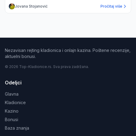
Jovana Stojanović
Pročitaj više
Nezavisan rejting kladionica i onlajn kazina. Poštene recenzije,
aktuelni bonusi.
© 2026 Top-Kladionice.rs. Sva prava zadržana.
Odeljci
Glavna
Kladionice
Kazino
Bonusi
Baza znanja