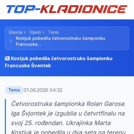
Glavna
Vijesti
Tenis
Kostjuk pobedila četvorostruku šampionku
Francuske...
Kostjuk pobedila četvorostruku šampionku
Francuske Šventek
01.06.2026 04:32
Tenis
Četvorostruka šampionka Rolan Garosa
Iga Švjontek je izgubila u četvrtfinalu na
svoj 25. rođendan. Ukrajinka Marta
Kostjuk je pobedila u dva seta na terenu