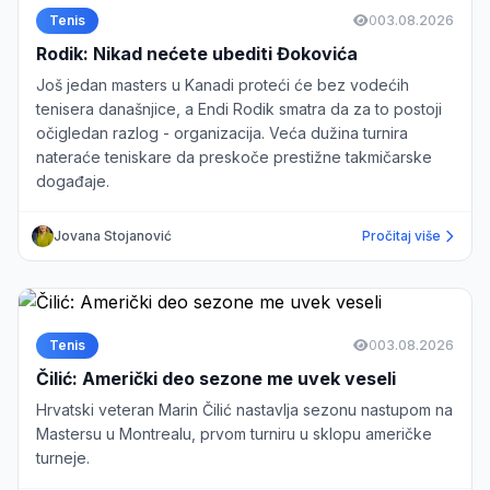
Tenis
0
03.08.2026
Rodik: Nikad nećete ubediti Đokovića
Još jedan masters u Kanadi proteći će bez vodećih
tenisera današnjice, a Endi Rodik smatra da za to postoji
očigledan razlog - organizacija. Veća dužina turnira
nateraće teniskare da preskoče prestižne takmičarske
događaje.
Jovana Stojanović
Pročitaj više
Tenis
0
03.08.2026
Čilić: Američki deo sezone me uvek veseli
Hrvatski veteran Marin Čilić nastavlja sezonu nastupom na
Mastersu u Montrealu, prvom turniru u sklopu američke
turneje.