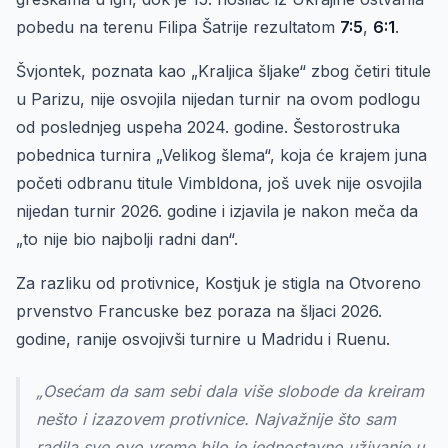
pobedu na terenu Filipa Šatrije rezultatom
7:5
,
6:1
.
Švjontek, poznata kao „Kraljica šljake“ zbog četiri titule
u Parizu, nije osvojila nijedan turnir na ovom podlogu
od poslednjeg uspeha 2024. godine. Šestorostruka
pobednica turnira „Velikog šlema“, koja će krajem juna
početi odbranu titule Vimbldona, još uvek nije osvojila
nijedan turnir 2026. godine i izjavila je nakon meča da
„to nije bio najbolji radni dan“.
Za razliku od protivnice, Kostjuk je stigla na Otvoreno
prvenstvo Francuske bez poraza na šljaci 2026.
godine, ranije osvojivši turnire u Madridu i Ruenu.
„Osećam da sam sebi dala više slobode da kreiram
nešto i izazovem protivnice. Najvažnije što sam
radila sve ovo vreme bilo je jednostavno uživanje u