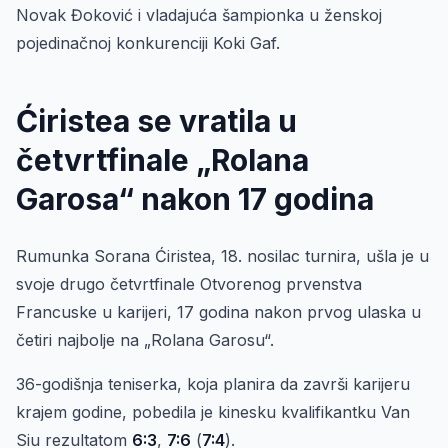
Novak Đoković i vladajuća šampionka u ženskoj
pojedinačnoj konkurenciji Koki Gaf.
Ćiristea se vratila u
četvrtfinale „Rolana
Garosa“ nakon 17 godina
Rumunka Sorana Ćiristea, 18. nosilac turnira, ušla je u
svoje drugo četvrtfinale Otvorenog prvenstva
Francuske u karijeri, 17 godina nakon prvog ulaska u
četiri najbolje na „Rolana Garosu“.
36-godišnja teniserka, koja planira da završi karijeru
krajem godine, pobedila je kinesku kvalifikantku Van
Siu rezultatom
6:3
,
7:6
(
7:4
).