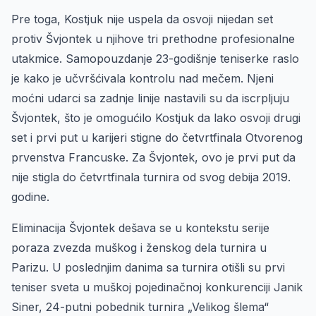
Pre toga, Kostjuk nije uspela da osvoji nijedan set
protiv Švjontek u njihove tri prethodne profesionalne
utakmice. Samopouzdanje 23-godišnje teniserke raslo
je kako je učvršćivala kontrolu nad mečem. Njeni
moćni udarci sa zadnje linije nastavili su da iscrpljuju
Švjontek, što je omogućilo Kostjuk da lako osvoji drugi
set i prvi put u karijeri stigne do četvrtfinala Otvorenog
prvenstva Francuske. Za Švjontek, ovo je prvi put da
nije stigla do četvrtfinala turnira od svog debija 2019.
godine.
Eliminacija Švjontek dešava se u kontekstu serije
poraza zvezda muškog i ženskog dela turnira u
Parizu. U poslednjim danima sa turnira otišli su prvi
teniser sveta u muškoj pojedinačnoj konkurenciji Janik
Siner, 24-putni pobednik turnira „Velikog šlema“