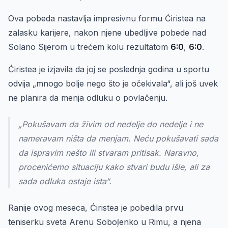
Ova pobeda nastavlja impresivnu formu Ćiristea na
zalasku karijere, nakon njene ubedljive pobede nad
Solano Sijerom u trećem kolu rezultatom
6:0
,
6:0
.
Ćiristea je izjavila da joj se poslednja godina u sportu
odvija „mnogo bolje nego što je očekivala“, ali još uvek
ne planira da menja odluku o povlačenju.
„Pokušavam da živim od nedelje do nedelje i ne
nameravam ništa da menjam. Neću pokušavati sada
da ispravim nešto ili stvaram pritisak. Naravno,
procenićemo situaciju kako stvari budu išle, ali za
sada odluka ostaje ista“.
Ranije ovog meseca, Ćiristea je pobedila prvu
teniserku sveta Arenu Soboļenko u Rimu, a njena