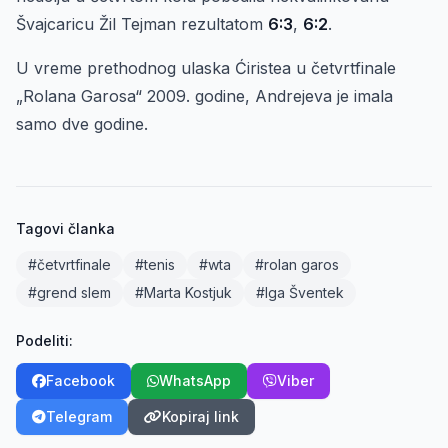
Švajcaricu Žil Tejman rezultatom
6:3
,
6:2
.
U vreme prethodnog ulaska Ćiristea u četvrtfinale
„Rolana Garosa“ 2009. godine, Andrejeva je imala
samo dve godine.
Tagovi članka
#četvrtfinale
#tenis
#wta
#rolan garos
#grend slem
#Marta Kostjuk
#Iga Šventek
Podeliti:
Facebook
WhatsApp
Viber
Telegram
Kopiraj link