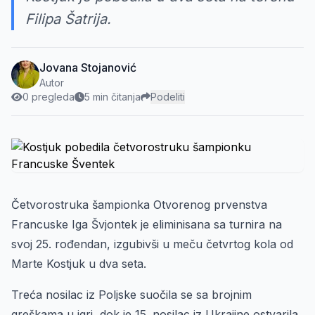
Filipa Šatrija.
Jovana Stojanović
Autor
0 pregleda
5 min čitanja
Podeliti
Četvorostruka šampionka Otvorenog prvenstva
Francuske Iga Švjontek je eliminisana sa turnira na
svoj 25. rođendan, izgubivši u meču četvrtog kola od
Marte Kostjuk u dva seta.
Treća nosilac iz Poljske suočila se sa brojnim
greškama u igri, dok je 15. nosilac iz Ukrajine ostvarila