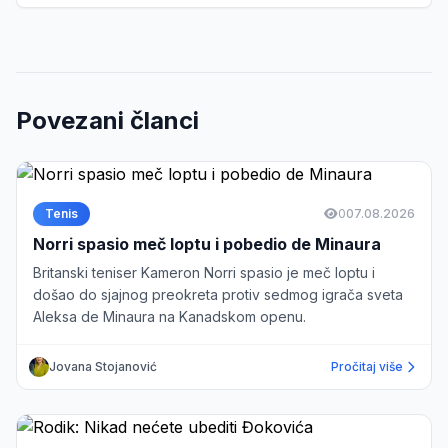
Povezani članci
Tenis
0
07.08.2026
Norri spasio meč loptu i pobedio de Minaura
Britanski teniser Kameron Norri spasio je meč loptu i
došao do sjajnog preokreta protiv sedmog igrača sveta
Aleksa de Minaura na Kanadskom openu.
Jovana Stojanović
Pročitaj više