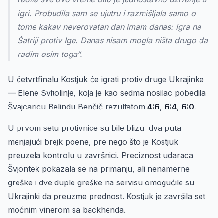
igri. Probudila sam se ujutru i razmišljala samo o
tome kakav neverovatan dan imam danas: igra na
Šatriji protiv Ige. Danas nisam mogla ništa drugo da
radim osim toga“.
U četvrtfinalu Kostjuk će igrati protiv druge Ukrajinke
— Elene Svitolinje, koja je kao sedma nosilac pobedila
Švajcaricu Belindu Benčič rezultatom
4:6
,
6:4
,
6:0
.
U prvom setu protivnice su bile blizu, dva puta
menjajući brejk poene, pre nego što je Kostjuk
preuzela kontrolu u završnici. Preciznost udaraca
Švjontek pokazala se na primanju, ali nenamerne
greške i dve duple greške na servisu omogućile su
Ukrajinki da preuzme prednost. Kostjuk je završila set
moćnim vinerom sa backhenda.