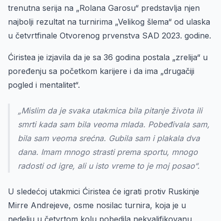
trenutna serija na „Rolana Garosu“ predstavlja njen
najbolji rezultat na turnirima „Velikog šlema“ od ulaska
u četvrtfinale Otvorenog prvenstva SAD 2023. godine.
Ćiristea je izjavila da je sa 36 godina postala „zrelija“ u
poređenju sa početkom karijere i da ima „drugačiji
pogled i mentalitet“.
„Mislim da je svaka utakmica bila pitanje života ili
smrti kada sam bila veoma mlada. Pobeđivala sam,
bila sam veoma srećna. Gubila sam i plakala dva
dana. Imam mnogo strasti prema sportu, mnogo
radosti od igre, ali u isto vreme to je moj posao“.
U sledećoj utakmici Ćiristea će igrati protiv Ruskinje
Mirre Andrejeve, osme nosilac turnira, koja je u
nedelju u četvrtom kolu pobedila nekvalifikovanu