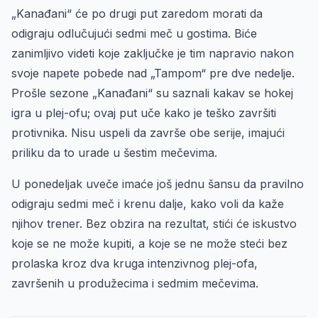
„Kanađani“ će po drugi put zaredom morati da
odigraju odlučujući sedmi meč u gostima. Biće
zanimljivo videti koje zaključke je tim napravio nakon
svoje napete pobede nad „Tampom“ pre dve nedelje.
Prošle sezone „Kanađani“ su saznali kakav se hokej
igra u plej-ofu; ovaj put uče kako je teško završiti
protivnika. Nisu uspeli da završe obe serije, imajući
priliku da to urade u šestim mečevima.
U ponedeljak uveče imaće još jednu šansu da pravilno
odigraju sedmi meč i krenu dalje, kako voli da kaže
njihov trener. Bez obzira na rezultat, stići će iskustvo
koje se ne može kupiti, a koje se ne može steći bez
prolaska kroz dva kruga intenzivnog plej-ofa,
završenih u produžecima i sedmim mečevima.