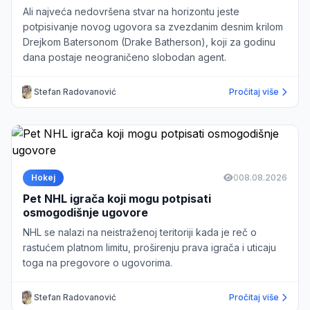
Ali najveća nedovršena stvar na horizontu jeste
potpisivanje novog ugovora sa zvezdanim desnim krilom
Drejkom Batersonom (Drake Batherson), koji za godinu
dana postaje neograničeno slobodan agent.
Stefan Radovanović
Pročitaj više
Hokej
0
08.08.2026
Pet NHL igrača koji mogu potpisati
osmogodišnje ugovore
NHL se nalazi na neistraženoj teritoriji kada je reč o
rastućem platnom limitu, proširenju prava igrača i uticaju
toga na pregovore o ugovorima.
Stefan Radovanović
Pročitaj više