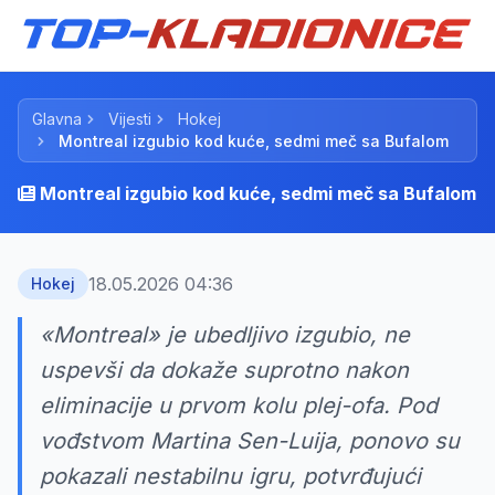
Glavna
Vijesti
Hokej
Montreal izgubio kod kuće, sedmi meč sa Bufalom
Montreal izgubio kod kuće, sedmi meč sa Bufalom
18.05.2026 04:36
Hokej
«Montreal» je ubedljivo izgubio, ne
uspevši da dokaže suprotno nakon
eliminacije u prvom kolu plej-ofa. Pod
vođstvom Martina Sen-Luija, ponovo su
pokazali nestabilnu igru, potvrđujući