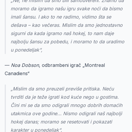
„Ne, ne mislim da smo bili samouvereni. Znamo da
moramo da igramo našu igru svake noći da bismo
imali šansu. I ako to ne radimo, vidimo šta se
dešava – kao večeras. Mislim da smo jednostavno
sigurni da kada igramo naš hokej, to nam daje
najbolju šansu za pobedu, i moramo to da uradimo
u ponedeljak“,
—
Noa Dobson
, odbrambeni igrač „Montreal
Canadiens“
„Mislim da smo preuzeli previše pritiska. Neću
tvrditi da je teže igrati kod kuće nego u gostima.
Čini mi se da smo odigrali mnogo dobrih domaćih
utakmica ove godine... Nismo odigrali naš najbolji
hokej danas; moramo se resetovati i pokazati
karakter u ponedeljak“,