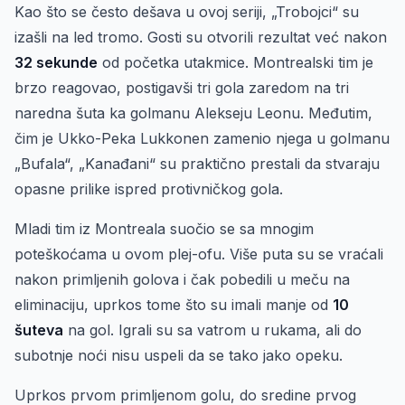
Kao što se često dešava u ovoj seriji, „Trobojci“ su
izašli na led tromo. Gosti su otvorili rezultat već nakon
32 sekunde
od početka utakmice. Montrealski tim je
brzo reagovao, postigavši tri gola zaredom na tri
naredna šuta ka golmanu Alekseju Leonu. Međutim,
čim je Ukko-Peka Lukkonen zamenio njega u golmanu
„Bufala“, „Kanađani“ su praktično prestali da stvaraju
opasne prilike ispred protivničkog gola.
Mladi tim iz Montreala suočio se sa mnogim
poteškoćama u ovom plej-ofu. Više puta su se vraćali
nakon primljenih golova i čak pobedili u meču na
eliminaciju, uprkos tome što su imali manje od
10
šuteva
na gol. Igrali su sa vatrom u rukama, ali do
subotnje noći nisu uspeli da se tako jako opeku.
Uprkos prvom primljenom golu, do sredine prvog