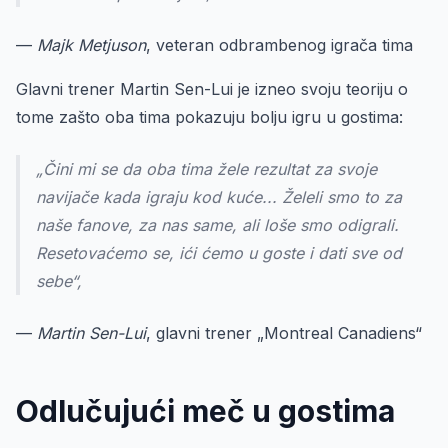
—
Majk Metjuson
, veteran odbrambenog igrača tima
Glavni trener Martin Sen-Lui je izneo svoju teoriju o
tome zašto oba tima pokazuju bolju igru u gostima:
„Čini mi se da oba tima žele rezultat za svoje
navijače kada igraju kod kuće... Želeli smo to za
naše fanove, za nas same, ali loše smo odigrali.
Resetovaćemo se, ići ćemo u goste i dati sve od
sebe“,
—
Martin Sen-Lui
, glavni trener „Montreal Canadiens“
Odlučujući meč u gostima