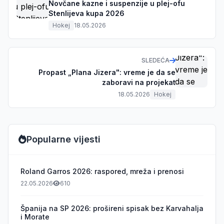
Novčane kazne i suspenzije u plej-ofu
Stenlijeva kupa 2026
Hokej
18.05.2026
SLEDEĆA
Propast „Plana Jizera": vreme je da se
zaboravi na projekat
18.05.2026
Hokej
Popularne vijesti
Roland Garros 2026: raspored, mreža i prenosi
22.05.2026
610
Španija na SP 2026: prošireni spisak bez Karvahalja
i Morate