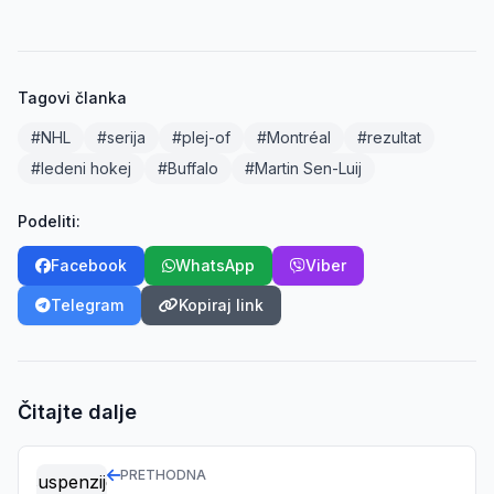
Tagovi članka
#NHL
#serija
#plej-of
#Montréal
#rezultat
#ledeni hokej
#Buffalo
#Martin Sen-Luij
Podeliti:
Facebook
WhatsApp
Viber
Telegram
Kopiraj link
Čitajte dalje
PRETHODNA