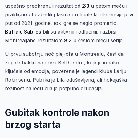
uspešno preokrenuli rezultat od
2:3
u petom meču i
praktično obezbedili plasman u finale konferencije prvi
put od 2021. godine, tok igre se naglo promenio.
Buffalo Sabres
bili su aktivniji i odlučniji, razbijši
Montrealjane rezultatom
8:3
u šestom meču serije.
U prvu subotnju noć plej-ofa u Montrealu, čast da
zapale baklju na areni Bell Centre, koja je ionako
ključala od emocija, poverena je legendi kluba Lariju
Robinsenu. Publika je bila oduševljena, ali hokejaška
realnost na ledu bila je potpuno drugačija.
Gubitak kontrole nakon
brzog starta