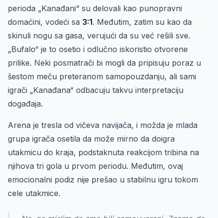
perioda „Kanađani“ su delovali kao punopravni
domaćini, vodeći sa
3:1
. Međutim, zatim su kao da
skinuli nogu sa gasa, verujući da su već rešili sve.
„Bufalo“ je to osetio i odlučno iskoristio otvorene
prilike. Neki posmatrači bi mogli da pripisuju poraz u
šestom meču preteranom samopouzdanju, ali sami
igrači „Kanađana“ odbacuju takvu interpretaciju
događaja.
Arena je tresla od vičeva navijača, i možda je mlada
grupa igrača osetila da može mirno da doigra
utakmicu do kraja, podstaknuta reakcijom tribina na
njihova tri gola u prvom periodu. Međutim, ovaj
emocionalni podiz nije prešao u stabilnu igru tokom
cele utakmice.