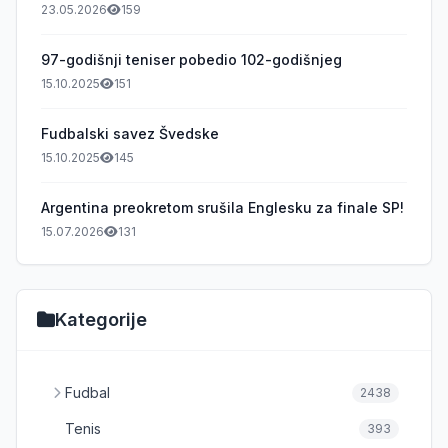
23.05.2026
159
97-godišnji teniser pobedio 102-godišnjeg
15.10.2025
151
Fudbalski savez Švedske
15.10.2025
145
Argentina preokretom srušila Englesku za finale SP!
15.07.2026
131
Kategorije
Fudbal
2438
Tenis
393