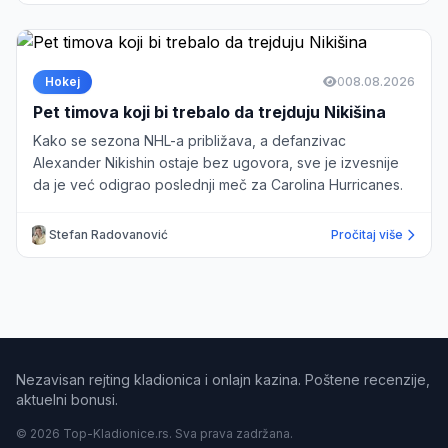
Hokej
0
08.08.2026
Pet timova koji bi trebalo da trejduju Nikišina
Kako se sezona NHL-a približava, a defanzivac
Alexander Nikishin ostaje bez ugovora, sve je izvesnije
da je već odigrao poslednji meč za Carolina Hurricanes.
Stefan Radovanović
Pročitaj više
Nezavisan rejting kladionica i onlajn kazina. Poštene recenzije,
aktuelni bonusi.
© 2026 Top-Kladionice.rs. Sva prava zadržana.