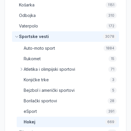
Košarka
1151
Odbojka
310
Vaterpolo
172
Sportske vesti
3078
Auto-moto sport
1884
Rukomet
15
Atletika i olimpijski sportovi
71
Konjičke trke
3
Bejzbol i američki sportovi
5
Borilački sportovi
28
eSport
391
Hokej
669