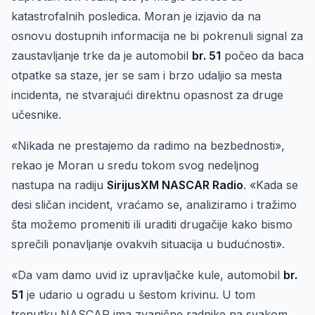
katastrofalnih posledica. Moran je izjavio da na
osnovu dostupnih informacija ne bi pokrenuli signal za
zaustavljanje trke da je automobil
br. 51
počeo da baca
otpatke sa staze, jer se sam i brzo udaljio sa mesta
incidenta, ne stvarajući direktnu opasnost za druge
učesnike.
«Nikada ne prestajemo da radimo na bezbednosti»,
rekao je Moran u sredu tokom svog nedeljnog
nastupa na radiju
SirijusXM NASCAR Radio
. «Kada se
desi sličan incident, vraćamo se, analiziramo i tražimo
šta možemo promeniti ili uraditi drugačije kako bismo
sprečili ponavljanje ovakvih situacija u budućnosti».
«Da vam damo uvid iz upravljačke kule, automobil
br.
51
je udario u ogradu u šestom krivinu. U tom
trenutku NASCAR ima zvanične radnike na svakom