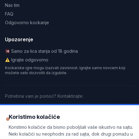
Nas tim
FAQ
Odgovorno kockanje
Upozorenje
Samo za lica starija od 18 godina
Igrajte odgovorno
Kockarske igre mogu izazvati zavisnost. Igrajte samo novcem koji
možete sebi dozvoliti da izgubite.
Potrebna vam je pomoć? Kontaktirajte:
GamCare
BeGambleAware
Gamblers Anonymous
Koristimo kolačiće
Koristimo kolačiće da bismo poboljšali vaše iskustvo na sajtu.
Partnersko obaveštenje
: Ovaj sajt sadrži partnerske linkove. Kada se
registrujete putem naših linkova, možemo dobiti proviziju bez
Neki kolačići su neophodni za rad sajta, dok drugi pomažu u
dodatnih troškova za vas. Ovo nam pomaže da održavamo sajt i