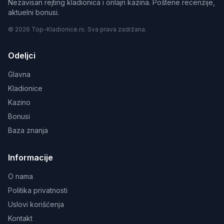
Nezavisan rejting kladionica i onlajn kazina. Poštene recenzije,
aktuelni bonusi.
© 2026 Top-Kladionice.rs. Sva prava zadržana.
Odeljci
Glavna
Kladionice
Kazino
Bonusi
Baza znanja
Informacije
O nama
Politika privatnosti
Uslovi korišćenja
Kontakt