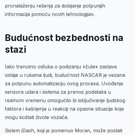
pronalaženju rešenja za dobijanje potpunijih
informacija pomoću novih tehnologija».
Budućnost bezbednosti na
stazi
Iako trenutno odluka o podizanju «žute» zastave
ostaje u rukama ljudi, budućnost NASCAR je vezana
za potpunu automatizaciju ovog procesa. Uvođenje
senzora udara i sistema za prenos podataka u
realnom vremenu omogućilo bi isključivanje ljudskog
faktora i kašnjenja u reakciji na opasne situacije koje
mogu koštati živote vozača.
Sistem iDash, koji je pomenuo Moran, može postati