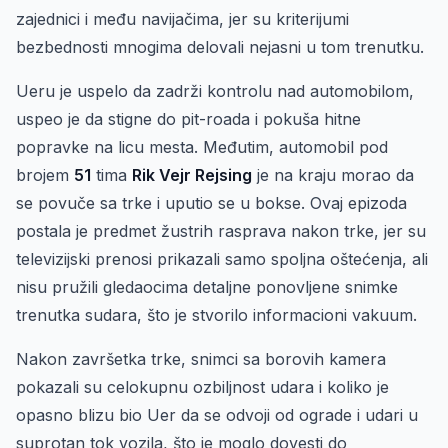
zajednici i među navijačima, jer su kriterijumi
bezbednosti mnogima delovali nejasni u tom trenutku.
Ueru je uspelo da zadrži kontrolu nad automobilom,
uspeo je da stigne do pit-roada i pokuša hitne
popravke na licu mesta. Međutim, automobil pod
brojem
51
tima
Rik Vejr Rejsing
je na kraju morao da
se povuče sa trke i uputio se u bokse. Ovaj epizoda
postala je predmet žustrih rasprava nakon trke, jer su
televizijski prenosi prikazali samo spoljna oštećenja, ali
nisu pružili gledaocima detaljne ponovljene snimke
trenutka sudara, što je stvorilo informacioni vakuum.
Nakon završetka trke, snimci sa borovih kamera
pokazali su celokupnu ozbiljnost udara i koliko je
opasno blizu bio Uer da se odvoji od ograde i udari u
suprotan tok vozila, što je moglo dovesti do