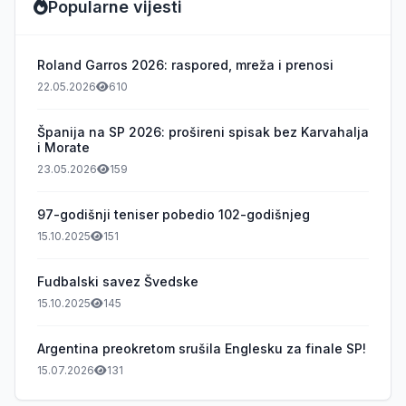
Popularne vijesti
Roland Garros 2026: raspored, mreža i prenosi
22.05.2026
610
Španija na SP 2026: prošireni spisak bez Karvahalja
i Morate
23.05.2026
159
97-godišnji teniser pobedio 102-godišnjeg
15.10.2025
151
Fudbalski savez Švedske
15.10.2025
145
Argentina preokretom srušila Englesku za finale SP!
15.07.2026
131