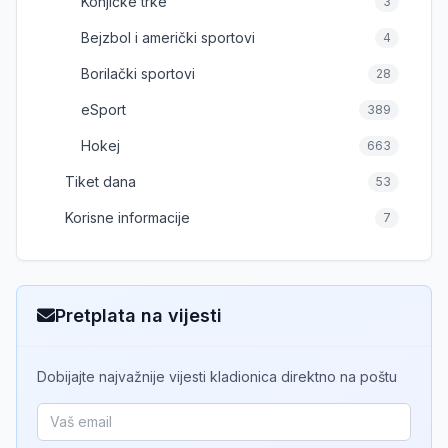
Konjičke trke
3
Bejzbol i američki sportovi
4
Borilački sportovi
28
eSport
389
Hokej
663
Tiket dana
53
Korisne informacije
7
Pretplata na vijesti
Dobijajte najvažnije vijesti kladionica direktno na poštu