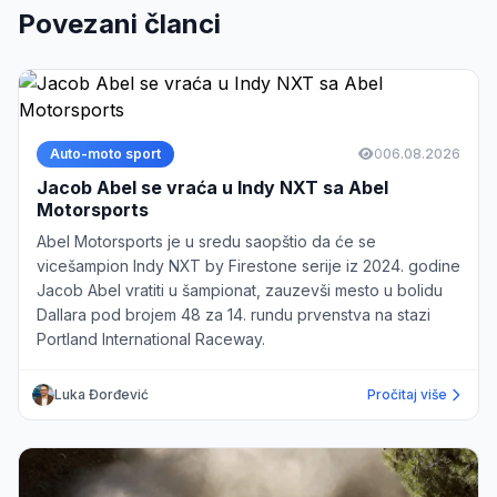
Povezani članci
Auto-moto sport
0
06.08.2026
Jacob Abel se vraća u Indy NXT sa Abel
Motorsports
Abel Motorsports je u sredu saopštio da će se
vicešampion Indy NXT by Firestone serije iz 2024. godine
Jacob Abel vratiti u šampionat, zauzevši mesto u bolidu
Dallara pod brojem 48 za 14. rundu prvenstva na stazi
Portland International Raceway.
Luka Đorđević
Pročitaj više