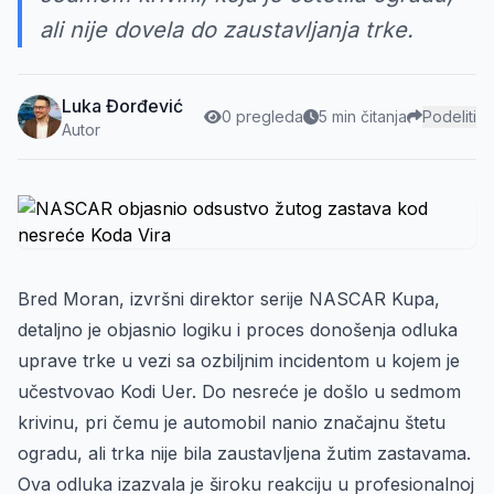
ali nije dovela do zaustavljanja trke.
Luka Đorđević
0 pregleda
5 min čitanja
Podeliti
Autor
Bred Moran, izvršni direktor serije NASCAR Kupa,
detaljno je objasnio logiku i proces donošenja odluka
uprave trke u vezi sa ozbiljnim incidentom u kojem je
učestvovao Kodi Uer. Do nesreće je došlo u sedmom
krivinu, pri čemu je automobil nanio značajnu štetu
ogradu, ali trka nije bila zaustavljena žutim zastavama.
Ova odluka izazvala je široku reakciju u profesionalnoj