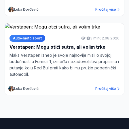
Luka Đorđević
Pročitaj više
Auto-moto sport
1
3 min
02.08.2026
Verstapen: Mogu otići sutra, ali volim trke
Maks Verstapen izneo je svoje najnovije misli o svojoj
budućnosti u Formuli 1, između nezadovoljstva propisima i
putanje koju Red Bul prati kako bi mu pružio pobednički
automobil.
Luka Đorđević
Pročitaj više