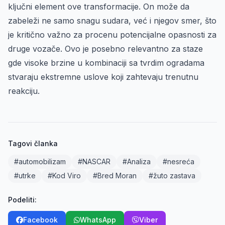
ključni element ove transformacije. On može da
zabeleži ne samo snagu sudara, već i njegov smer, što
je kritično važno za procenu potencijalne opasnosti za
druge vozače. Ovo je posebno relevantno za staze
gde visoke brzine u kombinaciji sa tvrdim ogradama
stvaraju ekstremne uslove koji zahtevaju trenutnu
reakciju.
Tagovi članka
#automobilizam
#NASCAR
#Analiza
#nesreća
#utrke
#Kod Viro
#Bred Moran
#žuto zastava
Podeliti:
Facebook
WhatsApp
Viber