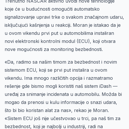
Trenutno NASCAR aktivno uvodi nove tehnologije
koje će u budućnosti omogućiti automatsko
signalizovanje upravi trke o svakom značajnom udaru,
isključujući kašnjenja u reakciji. Moran je istakao da je
u ovom vikendu prvi put u automobilima instaliran
novi elektronski kontrolni modul (ECU), koji otvara
nove mogućnosti za monitoring bezbednosti.
«Da, radimo sa našim timom za bezbednost i novim
sistemom ECU, koji se prvi put instalira u ovom
vikendu. Ima mnogo različitih opcija i razmatramo
rešenje gde bismo mogli koristiti naš sistem iDash —
uređaj za snimanje incidenata u automobilu. Možda bi
mogao da prenosi u kulu informacije o snazi udara,
što bi bio koristan alat za nas», rekao je Moran.
«Sistem ECU još nije učestvovao u trci, pa naš tim za
bezbednost, koji je najbolji u industriji, radi na