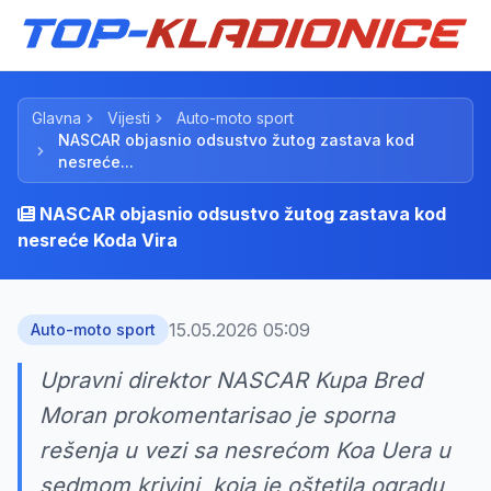
Glavna
Vijesti
Auto-moto sport
NASCAR objasnio odsustvo žutog zastava kod
nesreće...
NASCAR objasnio odsustvo žutog zastava kod
nesreće Koda Vira
15.05.2026 05:09
Auto-moto sport
Upravni direktor NASCAR Kupa Bred
Moran prokomentarisao je sporna
rešenja u vezi sa nesrećom Koa Uera u
sedmom krivini, koja je oštetila ogradu,