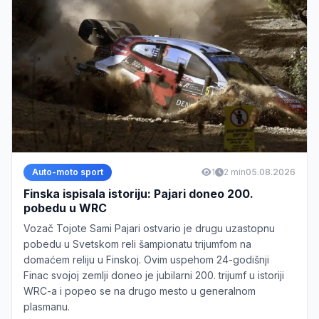
Auto-moto sport
1
2 min
05.08.2026
Finska ispisala istoriju: Pajari doneo 200.
pobedu u WRC
Vozač Tojote Sami Pajari ostvario je drugu uzastopnu
pobedu u Svetskom reli šampionatu trijumfom na
domaćem reliju u Finskoj. Ovim uspehom 24-godišnji
Finac svojoj zemlji doneo je jubilarni 200. trijumf u istoriji
WRC-a i popeo se na drugo mesto u generalnom
plasmanu.