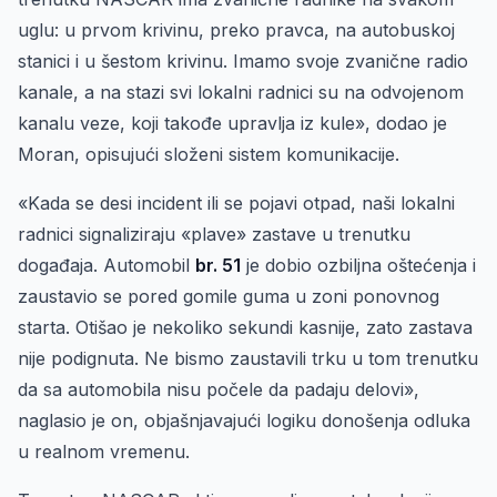
uglu: u prvom krivinu, preko pravca, na autobuskoj
stanici i u šestom krivinu. Imamo svoje zvanične radio
kanale, a na stazi svi lokalni radnici su na odvojenom
kanalu veze, koji takođe upravlja iz kule», dodao je
Moran, opisujući složeni sistem komunikacije.
«Kada se desi incident ili se pojavi otpad, naši lokalni
radnici signaliziraju «plave» zastave u trenutku
događaja. Automobil
br. 51
je dobio ozbiljna oštećenja i
zaustavio se pored gomile guma u zoni ponovnog
starta. Otišao je nekoliko sekundi kasnije, zato zastava
nije podignuta. Ne bismo zaustavili trku u tom trenutku
da sa automobila nisu počele da padaju delovi»,
naglasio je on, objašnjavajući logiku donošenja odluka
u realnom vremenu.