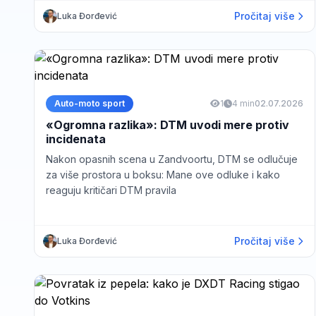
Pročitaj više
Luka Đorđević
Auto-moto sport
1
4 min
02.07.2026
«Ogromna razlika»: DTM uvodi mere protiv
incidenata
Nakon opasnih scena u Zandvoortu, DTM se odlučuje
za više prostora u boksu: Mane ove odluke i kako
reaguju kritičari DTM pravila
Pročitaj više
Luka Đorđević