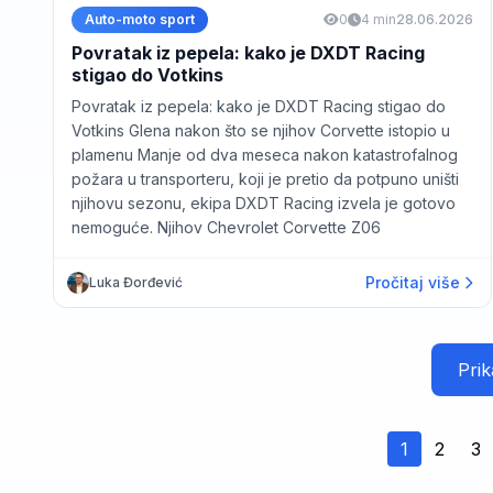
Auto-moto sport
0
4 min
28.06.2026
Povratak iz pepela: kako je DXDT Racing
stigao do Votkins
Povratak iz pepela: kako je DXDT Racing stigao do
Votkins Glena nakon što se njihov Corvette istopio u
plamenu Manje od dva meseca nakon katastrofalnog
požara u transporteru, koji je pretio da potpuno uništi
njihovu sezonu, ekipa DXDT Racing izvela je gotovo
nemoguće. Njihov Chevrolet Corvette Z06
Pročitaj više
Luka Đorđević
Prik
1
2
3