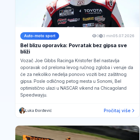
Auto-moto sport
0
3 min
05.07.2026
Bel blizu oporavka: Povratak bez gipsa sve
bliži
Vozač Joe Gibbs Racinga Kristofer Bel nastavlja
oporavak od preloma levog ručnog zgloba i veruje da
će za nekoliko nedelja ponovo voziti bez zaštitnog
gipsa. Posle odličnog petog mesta u Sonomi, Bel
optimistično ulazi u NASCAR vikend na Chicagoland
Speedwayju.
Pročitaj više
Luka Đorđević