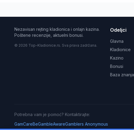
Nezavisan rejting kladionica i onlajn kazina.
Odeljci
Poštene recenzije, aktuelni bonusi.
Glavna
© 2026 Top-Kladionice.rs. Sva prava zadržana.
Kladionice
Kazino
Bonusi
Baza znanja
Potrebna vam je pomoć? Kontaktirajte:
GamCare
BeGambleAware
Gamblers Anonymous