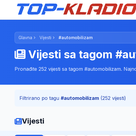
Glavna
Vijesti
#automobilizam
Vijesti sa tagom #a
Pronađite 252 vijesti sa tagom #automobilizam. Najnovij
Filtrirano po tagu
#automobilizam
(252 vijesti)
Vijesti