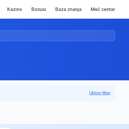
Kazino
Bonusi
Baza znanja
Meč centar
Ukloni filter