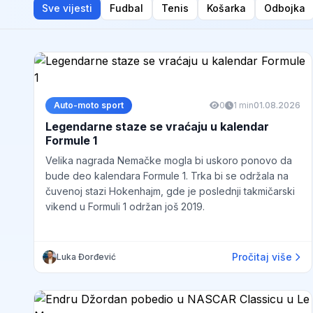
Sve vijesti
Fudbal
Tenis
Košarka
Odbojka
Auto-moto sport
0
1 min
01.08.2026
Legendarne staze se vraćaju u kalendar
Formule 1
Velika nagrada Nemačke mogla bi uskoro ponovo da
bude deo kalendara Formule 1. Trka bi se održala na
čuvenoj stazi Hokenhajm, gde je poslednji takmičarski
vikend u Formuli 1 održan još 2019.
Pročitaj više
Luka Đorđević