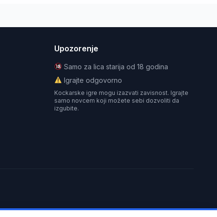
Upozorenje
Samo za lica starija od 18 godina
Igrajte odgovorno
Kockarske igre mogu izazvati zavisnost. Igrajte
samo novcem koji možete sebi dozvoliti da
izgubite.