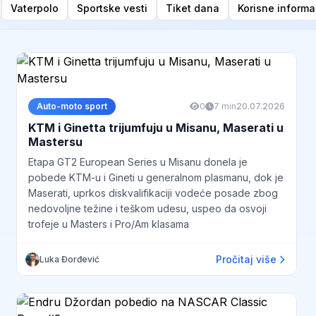
Vaterpolo
Sportske vesti
Tiket dana
Korisne informa
Auto-moto sport
0
7 min
20.07.2026
KTM i Ginetta trijumfuju u Misanu, Maserati u
Mastersu
Etapa GT2 European Series u Misanu donela je
pobede KTM-u i Gineti u generalnom plasmanu, dok je
Maserati, uprkos diskvalifikaciji vodeće posade zbog
nedovoljne težine i teškom udesu, uspeo da osvoji
trofeje u Masters i Pro/Am klasama
Pročitaj više
Luka Đorđević