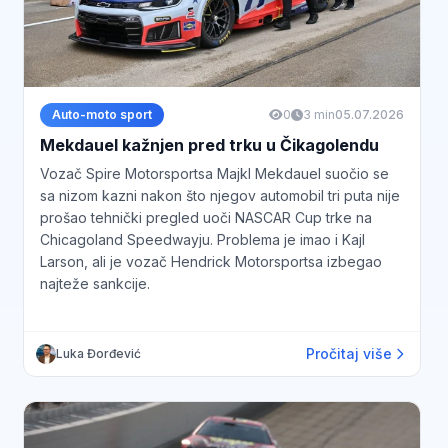
Auto-moto sport
0
3 min
05.07.2026
Mekdauel kažnjen pred trku u Čikagolendu
Vozač Spire Motorsportsa Majkl Mekdauel suočio se
sa nizom kazni nakon što njegov automobil tri puta nije
prošao tehnički pregled uoči NASCAR Cup trke na
Chicagoland Speedwayju. Problema je imao i Kajl
Larson, ali je vozač Hendrick Motorsportsa izbegao
najteže sankcije.
Pročitaj više
Luka Đorđević