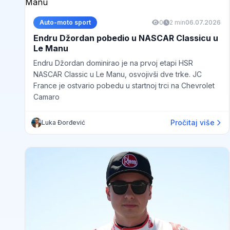
Auto-moto sport
0
2 min
06.07.2026
Endru Džordan pobedio u NASCAR Classicu u
Le Manu
Endru Džordan dominirao je na prvoj etapi HSR
NASCAR Classic u Le Manu, osvojivši dve trke. JC
France je ostvario pobedu u startnoj trci na Chevrolet
Camaro
Pročitaj više
Luka Đorđević