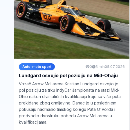
Auto-moto sport
0
3 min
05.07.2026
Lundgard osvojio pol poziciju na Mid-Ohaju
Vozač Arrow McLarena Kristijan Lundgard osvojio je
pol poziciju za trku IndyCar šampionata na stazi Mid-
Ohio nakon dramatičnih kvalifikacija koje su više puta
prekidane zbog grmljavine. Danac je u poslednjem
pokušaju nadmašio timskog kolegu Pata O'Vorda i
predvodio dvostruku pobedu Arrow McLarena u
kvalifikacijama.