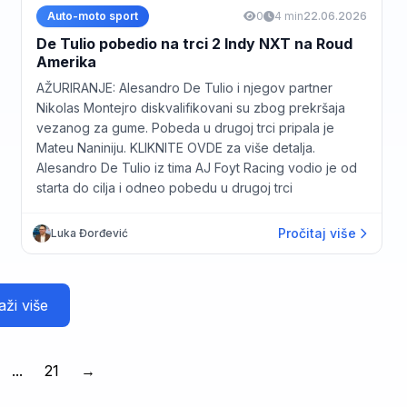
Auto-moto sport
0
4 min
22.06.2026
De Tulio pobedio na trci 2 Indy NXT na Roud
Amerika
AŽURIRANJE: Alesandro De Tulio i njegov partner
Nikolas Montejro diskvalifikovani su zbog prekršaja
vezanog za gume. Pobeda u drugoj trci pripala je
Mateu Naniniju. KLIKNITE OVDE za više detalja.
Alesandro De Tulio iz tima AJ Foyt Racing vodio je od
starta do cilja i odneo pobedu u drugoj trci
Pročitaj više
Luka Đorđević
aži više
...
21
→