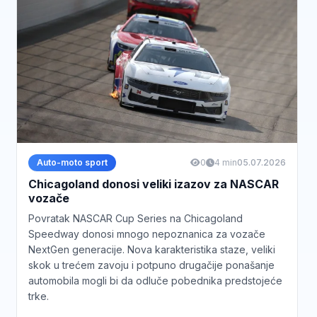
Auto-moto sport
0
4 min
05.07.2026
Chicagoland donosi veliki izazov za NASCAR
vozače
Povratak NASCAR Cup Series na Chicagoland
Speedway donosi mnogo nepoznanica za vozače
NextGen generacije. Nova karakteristika staze, veliki
skok u trećem zavoju i potpuno drugačije ponašanje
automobila mogli bi da odluče pobednika predstojeće
trke.