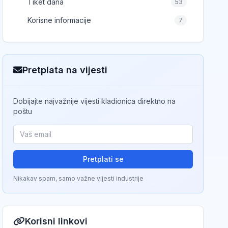
Tiket dana
53
Korisne informacije
7
Pretplata na vijesti
Dobijajte najvažnije vijesti kladionica direktno na
poštu
Pretplati se
Nikakav spam, samo važne vijesti industrije
Korisni linkovi