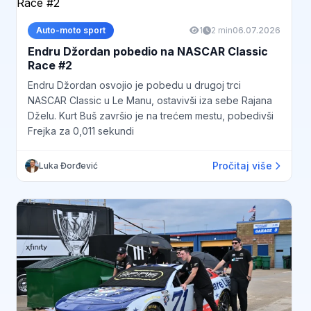
Auto-moto sport
1
2 min
06.07.2026
Endru Džordan pobedio na NASCAR Classic
Race #2
Endru Džordan osvojio je pobedu u drugoj trci
NASCAR Classic u Le Manu, ostavivši iza sebe Rajana
Dželu. Kurt Buš završio je na trećem mestu, pobedivši
Frejka za 0,011 sekundi
Pročitaj više
Luka Đorđević