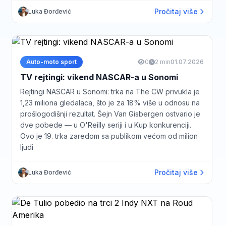
Pročitaj više
Luka Đorđević
Auto-moto sport
0
2 min
01.07.2026
TV rejtingi: vikend NASCAR-a u Sonomi
Rejtingi NASCAR u Sonomi: trka na The CW privukla je
1,23 miliona gledalaca, što je za 18% više u odnosu na
prošlogodišnji rezultat. Šejn Van Gisbergen ostvario je
dve pobede — u O'Reilly seriji i u Kup konkurenciji.
Ovo je 19. trka zaredom sa publikom većom od milion
ljudi
Pročitaj više
Luka Đorđević