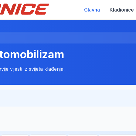
Glavna
Kladionice
utomobilizam
e vijesti iz svijeta klađenja.