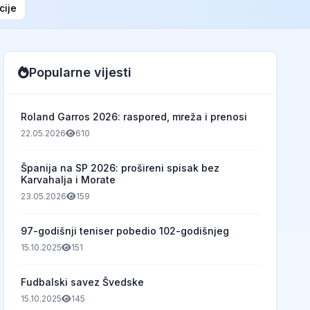
cije
Popularne vijesti
Roland Garros 2026: raspored, mreža i prenosi
22.05.2026
610
Španija na SP 2026: prošireni spisak bez
Karvahalja i Morate
23.05.2026
159
97-godišnji teniser pobedio 102-godišnjeg
15.10.2025
151
Fudbalski savez Švedske
15.10.2025
145