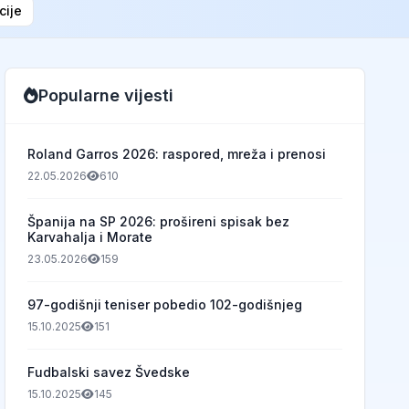
cije
Popularne vijesti
Roland Garros 2026: raspored, mreža i prenosi
22.05.2026
610
Španija na SP 2026: prošireni spisak bez
Karvahalja i Morate
23.05.2026
159
97-godišnji teniser pobedio 102-godišnjeg
15.10.2025
151
Fudbalski savez Švedske
15.10.2025
145