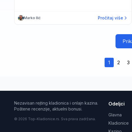
Pročitaj više
Marko Ilić
Prik
1
2
3
Nezavisan rejting kladionica i onlajn kazina.
Odeljci
Poštene recenzije, aktuelni bonusi.
Glavna
© 2026 Top-Kladionice.rs. Sva prava zadržana.
Kladionice
Kazino