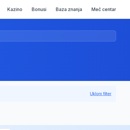
Kazino
Bonusi
Baza znanja
Meč centar
Ukloni filter