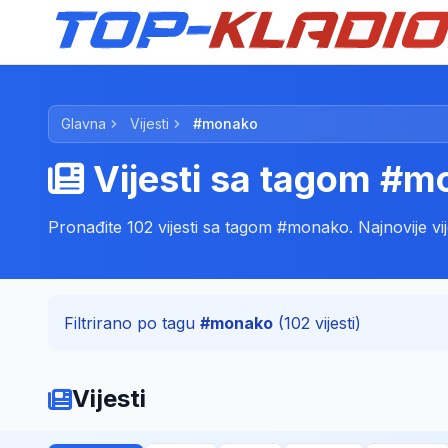
Glavna
Vijesti
#monako
Vijesti sa tagom #m
Pronađite 102 vijesti sa tagom #monako. Najnovije vijes
Filtrirano po tagu
#monako
(102 vijesti)
Vijesti