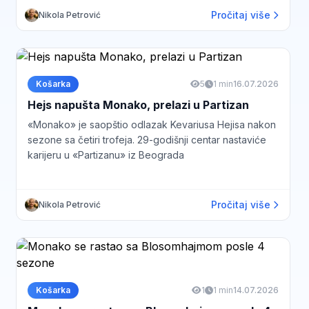
Pročitaj više
Nikola Petrović
Košarka
5
1 min
16.07.2026
Hejs napušta Monako, prelazi u Partizan
«Monako» je saopštio odlazak Kevariusa Hejisa nakon
sezone sa četiri trofeja. 29-godišnji centar nastaviće
karijeru u «Partizanu» iz Beograda
Pročitaj više
Nikola Petrović
Košarka
1
1 min
14.07.2026