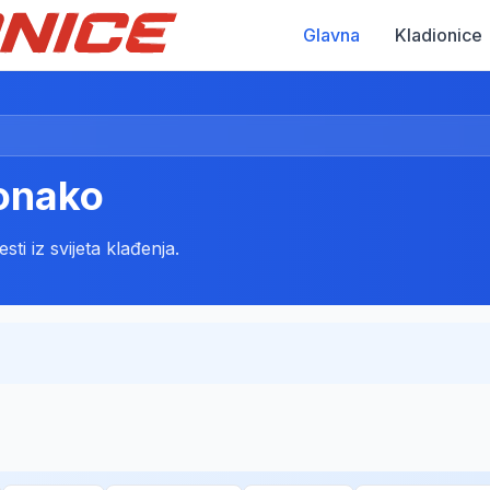
Glavna
Kladionice
onako
ti iz svijeta klađenja.