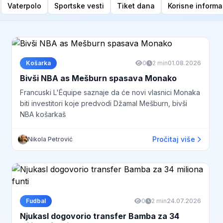
Vaterpolo
Sportske vesti
Tiket dana
Korisne informa
Košarka
0
2 min
01.08.2026
Bivši NBA as Mešburn spasava Monako
Francuski L'Équipe saznaje da će novi vlasnici Monaka
biti investitori koje predvodi Džamal Mešburn, bivši
NBA košarkaš
Pročitaj više
Nikola Petrović
Fudbal
0
2 min
24.07.2026
Njukasl dogovorio transfer Bamba za 34