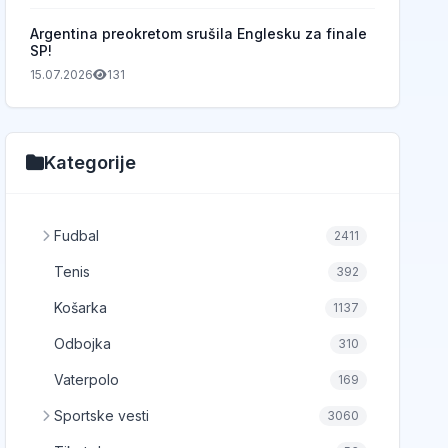
Argentina preokretom srušila Englesku za finale
SP!
15.07.2026
131
Kategorije
Fudbal
2411
Tenis
392
Košarka
1137
Odbojka
310
Vaterpolo
169
Sportske vesti
3060