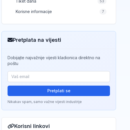
Tiket dana
53
Korisne informacije
7
Pretplata na vijesti
Dobijajte najvažnije vijesti kladionica direktno na
poštu
Pretplati se
Nikakav spam, samo važne vijesti industrije
Korisni linkovi