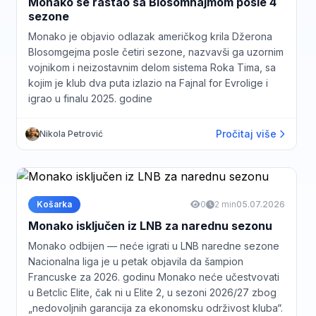
Monako se rastao sa Blosomhajmom posle 4
sezone
Monako je objavio odlazak američkog krila Džerona
Blosomgejma posle četiri sezone, nazvavši ga uzornim
vojnikom i neizostavnim delom sistema Roka Tima, sa
kojim je klub dva puta izlazio na Fajnal for Evrolige i
igrao u finalu 2025. godine
Pročitaj više
Nikola Petrović
Košarka
0
2 min
05.07.2026
Monako isključen iz LNB za narednu sezonu
Monako odbijen — neće igrati u LNB naredne sezone
Nacionalna liga je u petak objavila da šampion
Francuske za 2026. godinu Monako neće učestvovati
u Betclic Elite, čak ni u Elite 2, u sezoni 2026/27 zbog
„nedovoljnih garancija za ekonomsku održivost kluba“.