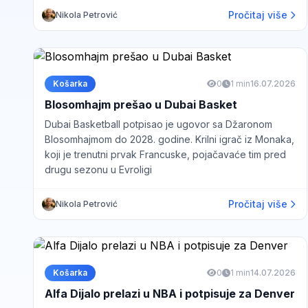
Pročitaj više
Nikola Petrović
Košarka
0
1 min
16.07.2026
Blosomhajm prešao u Dubai Basket
Dubai Basketball potpisao je ugovor sa Džaronom
Blosomhajmom do 2028. godine. Krilni igrač iz Monaka,
koji je trenutni prvak Francuske, pojačavaće tim pred
drugu sezonu u Evroligi
Pročitaj više
Nikola Petrović
Košarka
0
1 min
14.07.2026
Alfa Dijalo prelazi u NBA i potpisuje za Denver