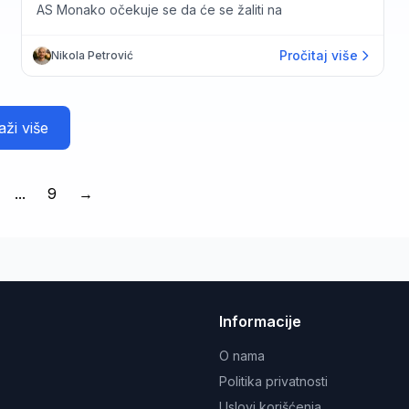
AS Monako očekuje se da će se žaliti na
Pročitaj više
Nikola Petrović
aži više
...
9
→
Informacije
O nama
Politika privatnosti
Uslovi korišćenja