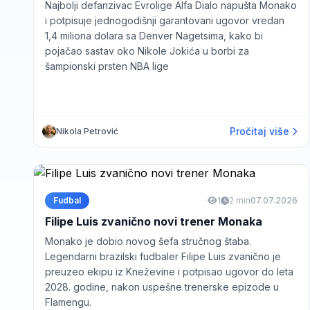
Najbolji defanzivac Evrolige Alfa Dialo napušta Monako
i potpisuje jednogodišnji garantovani ugovor vredan
1,4 miliona dolara sa Denver Nagetsima, kako bi
pojačao sastav oko Nikole Jokića u borbi za
šampionski prsten NBA lige
Pročitaj više
Nikola Petrović
Fudbal
1
2 min
07.07.2026
Filipe Luis zvanično novi trener Monaka
Monako je dobio novog šefa stručnog štaba.
Legendarni brazilski fudbaler Filipe Luis zvanično je
preuzeo ekipu iz Kneževine i potpisao ugovor do leta
2028. godine, nakon uspešne trenerske epizode u
Flamengu.