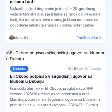
miliona funti
Njukasl junajted dogovorio je transfer 20-godišnjeg
veziste Monaka Aladžija Bambe za iznos do 34 miliona
funti, što odražava novu strategiju kluba usmerenu na
dovođenje mladih talenata sa visokim potencijalom
Pročitaj više
Marko Ilić
Košarka
0
3 min
18.07.2026
Eli Okobo potpisao višegodišnji ugovor sa
klubom u Dubaiju
Francuski plejmejker Eli Okobo, proglašen za MVP
sezone 2025/26 u francuskom prvenstvu u dresu
Monaka, potpisao je višegodišnji ugovor sa Dubaijem i
pridružiće se klubu pred kampanju 2026/27 u Evroligi