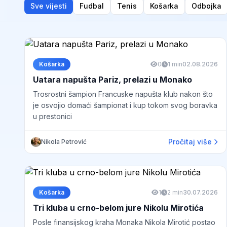
Sve vijesti
Fudbal
Tenis
Košarka
Odbojka
Košarka
0
1 min
02.08.2026
Uatara napušta Pariz, prelazi u Monako
Trosrostni šampion Francuske napušta klub nakon što
je osvojio domaći šampionat i kup tokom svog boravka
u prestonici
Pročitaj više
Nikola Petrović
Košarka
1
2 min
30.07.2026
Tri kluba u crno-belom jure Nikolu Mirotića
Posle finansijskog kraha Monaka Nikola Mirotić postao