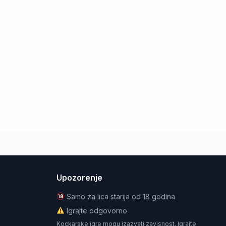
Upozorenje
Samo za lica starija od 18 godina
Igrajte odgovorno
Kockarske igre mogu izazvati zavisnost. Igrajte