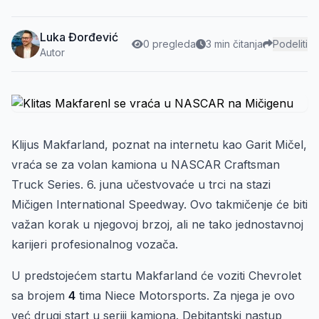
Luka Đorđević
0 pregleda
3 min čitanja
Podeliti
Autor
Klijus Makfarland, poznat na internetu kao Garit Mičel,
vraća se za volan kamiona u NASCAR Craftsman
Truck Series. 6. juna učestvovaće u trci na stazi
Mičigen International Speedway. Ovo takmičenje će biti
važan korak u njegovoj brzoj, ali ne tako jednostavnoj
karijeri profesionalnog vozača.
U predstojećem startu Makfarland će voziti Chevrolet
sa brojem
4
tima Niece Motorsports. Za njega je ovo
već drugi start u seriji kamiona. Debitantski nastup