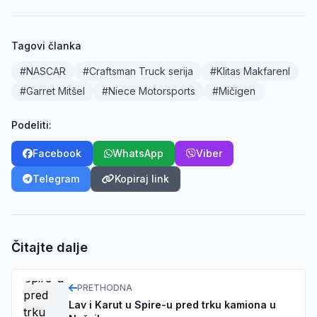
Tagovi članka
#NASCAR
#Craftsman Truck serija
#Klitas Makfarenl
#Garret Mitšel
#Niece Motorsports
#Mičigen
Podeliti:
Facebook
WhatsApp
Viber
Telegram
Kopiraj link
Čitajte dalje
PRETHODNA
Lav i Karut u Spire-u pred trku kamiona u