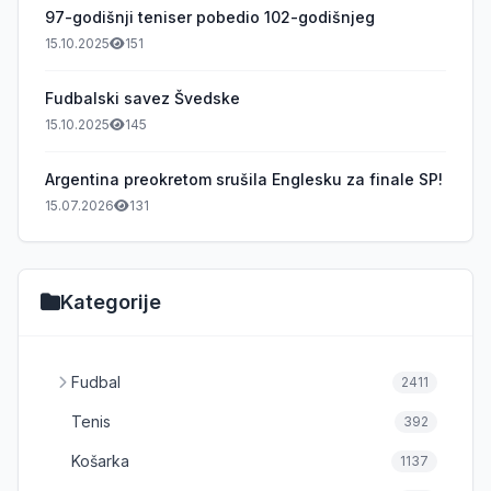
97-godišnji teniser pobedio 102-godišnjeg
15.10.2025
151
Fudbalski savez Švedske
15.10.2025
145
Argentina preokretom srušila Englesku za finale SP!
15.07.2026
131
Kategorije
Fudbal
2411
Tenis
392
Košarka
1137