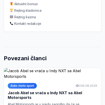
Aktuelni bonusi
Rejting kladionica
Rejting kazina
Kontakt redakcije
Povezani članci
Auto-moto sport
0
06.08.2026
Jacob Abel se vraća u Indy NXT sa Abel
Motorsports
Abel Motorsports je u sredu saopštio da će se