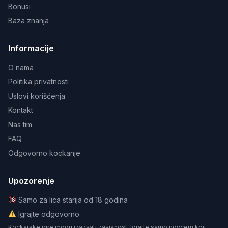
Bonusi
Baza znanja
Informacije
O nama
Politika privatnosti
Uslovi korišćenja
Kontakt
Nas tim
FAQ
Odgovorno kockanje
Upozorenje
Samo za lica starija od 18 godina
Igrajte odgovorno
Kockarske igre mogu izazvati zavisnost. Igrajte samo novcem koji