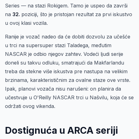
Series — na stazi Rokigem. Tamo je uspeo da završi
na
32.
poziciji, što je pristojan rezultat za prvi iskustvo
u ovoj klasi vozila.
Ranije je vozač nadeo da će dobiti dozvolu za učešće
u trci na supersuper stazi Taladega, međutim
NASCAR je odbio njegov zahtev. Vodeći ljudi serije
doneli su takvu odluku, smatrajući da Makfarlandu
treba da stekne više iskustva pre nastupa na velikim
brzinama, karakterističnim za ovalne staze ove vrste.
Ipak, planovi vozača nisu narušeni: on planira da
učestvuje u O'Reilly NASCAR trci u Našvilu, koja će se
održati ovog vikenda.
Dostignuća u ARCA seriji