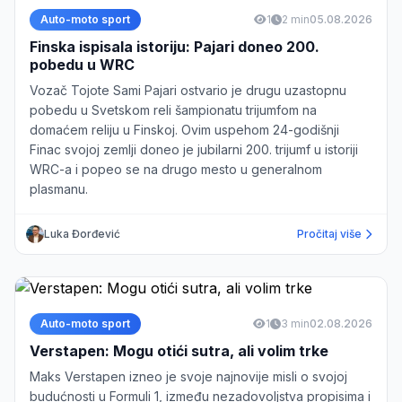
Auto-moto sport
1
2 min
05.08.2026
Finska ispisala istoriju: Pajari doneo 200.
pobedu u WRC
Vozač Tojote Sami Pajari ostvario je drugu uzastopnu
pobedu u Svetskom reli šampionatu trijumfom na
domaćem reliju u Finskoj. Ovim uspehom 24-godišnji
Finac svojoj zemlji doneo je jubilarni 200. trijumf u istoriji
WRC-a i popeo se na drugo mesto u generalnom
plasmanu.
Luka Đorđević
Pročitaj više
Auto-moto sport
1
3 min
02.08.2026
Verstapen: Mogu otići sutra, ali volim trke
Maks Verstapen izneo je svoje najnovije misli o svojoj
budućnosti u Formuli 1, između nezadovoljstva propisima i