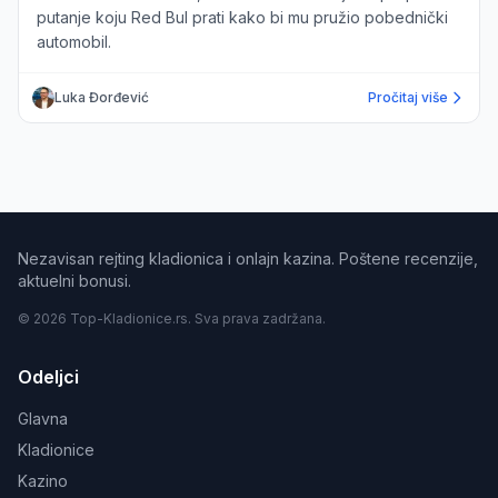
putanje koju Red Bul prati kako bi mu pružio pobednički
automobil.
Luka Đorđević
Pročitaj više
Nezavisan rejting kladionica i onlajn kazina. Poštene recenzije,
aktuelni bonusi.
© 2026 Top-Kladionice.rs. Sva prava zadržana.
Odeljci
Glavna
Kladionice
Kazino