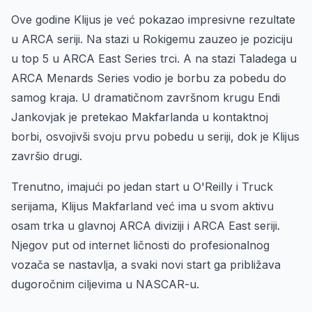
Ove godine Klijus je već pokazao impresivne rezultate
u ARCA seriji. Na stazi u Rokigemu zauzeo je poziciju
u top 5 u ARCA East Series trci. A na stazi Taladega u
ARCA Menards Series vodio je borbu za pobedu do
samog kraja. U dramatičnom završnom krugu Endi
Jankovjak je pretekao Makfarlanda u kontaktnoj
borbi, osvojivši svoju prvu pobedu u seriji, dok je Klijus
završio drugi.
Trenutno, imajući po jedan start u O'Reilly i Truck
serijama, Klijus Makfarland već ima u svom aktivu
osam trka u glavnoj ARCA diviziji i ARCA East seriji.
Njegov put od internet ličnosti do profesionalnog
vozača se nastavlja, a svaki novi start ga približava
dugoročnim ciljevima u NASCAR-u.