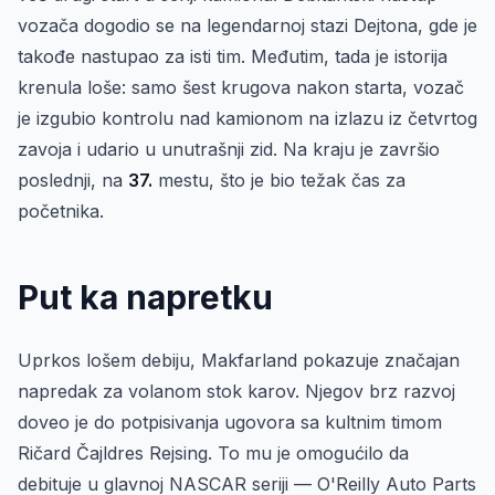
vozača dogodio se na legendarnoj stazi Dejtona, gde je
takođe nastupao za isti tim. Međutim, tada je istorija
krenula loše: samo šest krugova nakon starta, vozač
je izgubio kontrolu nad kamionom na izlazu iz četvrtog
zavoja i udario u unutrašnji zid. Na kraju je završio
poslednji, na
37.
mestu, što je bio težak čas za
početnika.
Put ka napretku
Uprkos lošem debiju, Makfarland pokazuje značajan
napredak za volanom stok karov. Njegov brz razvoj
doveo je do potpisivanja ugovora sa kultnim timom
Ričard Čajldres Rejsing. To mu je omogućilo da
debituje u glavnoj NASCAR seriji — O'Reilly Auto Parts