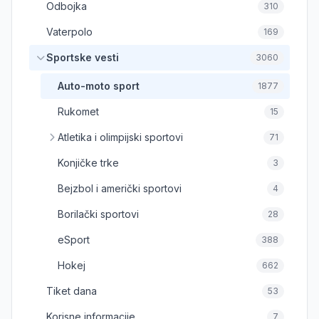
Odbojka
310
Vaterpolo
169
Sportske vesti
3060
Auto-moto sport
1877
Rukomet
15
Atletika i olimpijski sportovi
71
Konjičke trke
3
Bejzbol i američki sportovi
4
Borilački sportovi
28
eSport
388
Hokej
662
Tiket dana
53
Korisne informacije
7