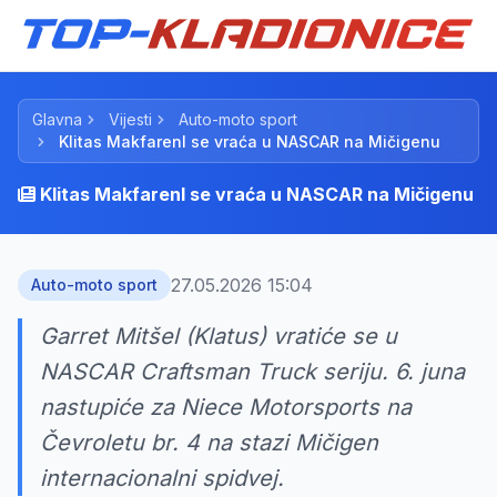
Glavna
Vijesti
Auto-moto sport
Klitas Makfarenl se vraća u NASCAR na Mičigenu
Klitas Makfarenl se vraća u NASCAR na Mičigenu
27.05.2026 15:04
Auto-moto sport
Garret Mitšel (Klatus) vratiće se u
NASCAR Craftsman Truck seriju. 6. juna
nastupiće za Niece Motorsports na
Čevroletu br. 4 na stazi Mičigen
internacionalni spidvej.