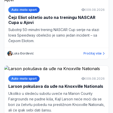
Auto-moto sport
0
09.08.2026
Čejz Eliot oštetio auto na treningu NASCAR
Cupa u Ajovi
Subotnji 50-minutni trening NASCAR Cup serije na stazi
Iowa Speedway obeležio je samo jedan incident – sa
Čejsom Eliotom.
Luka Đorđević
Pročitaj više
Auto-moto sport
0
09.08.2026
Larson pokušava da uđe na Knoxville Nationals
Ukoliko u sledeću subotu uveče na Marion County
Fairgrounds ne padne kiša, Kajl Larson neće moći da se
bori za četvrtu pobedu na prestižnom Knoxville Nationals,
ali će ipak sebi dati šansu.