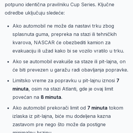
potpuno identična pravilniku Cup Series. Ključne
odredbe uključuju sledeće:
Ako automobil ne može da nastavi trku zbog
splasnuta guma, prepreka na stazi ili tehničkih
kvarova, NASCAR će obezbediti kamion za
evakuaciju ili užad kako bi se vozilo vratilo u trku.
Ako se automobil evakuiše sa staze ili pit-lajna, on
će biti prevezen u garažu radi obavljanja popravke.
Limitsko vreme za popravku u pit-lajnu iznosi
7
minuta
, osim na stazi Atlanti, gde je ovaj limit
povećan na
8 minuta
.
Ako automobil prekorači limit od
7 minuta
tokom
izlaska iz pit-lajna, biće mu dodeljena kazna
zastavom pre nego što može da postigne
minimalnu brzinu.