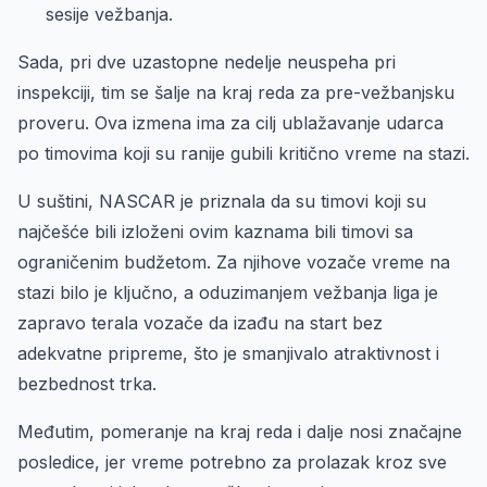
sesije vežbanja.
Sada, pri dve uzastopne nedelje neuspeha pri
inspekciji, tim se šalje na kraj reda za pre-vežbanjsku
proveru. Ova izmena ima za cilj ublažavanje udarca
po timovima koji su ranije gubili kritično vreme na stazi.
U suštini, NASCAR je priznala da su timovi koji su
najčešće bili izloženi ovim kaznama bili timovi sa
ograničenim budžetom. Za njihove vozače vreme na
stazi bilo je ključno, a oduzimanjem vežbanja liga je
zapravo terala vozače da izađu na start bez
adekvatne pripreme, što je smanjivalo atraktivnost i
bezbednost trka.
Međutim, pomeranje na kraj reda i dalje nosi značajne
posledice, jer vreme potrebno za prolazak kroz sve