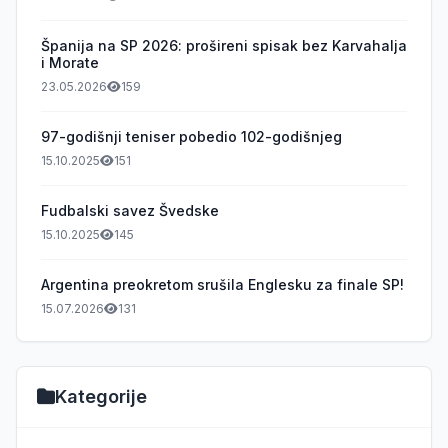
Španija na SP 2026: prošireni spisak bez Karvahalja
i Morate
23.05.2026
159
97-godišnji teniser pobedio 102-godišnjeg
15.10.2025
151
Fudbalski savez Švedske
15.10.2025
145
Argentina preokretom srušila Englesku za finale SP!
15.07.2026
131
Kategorije