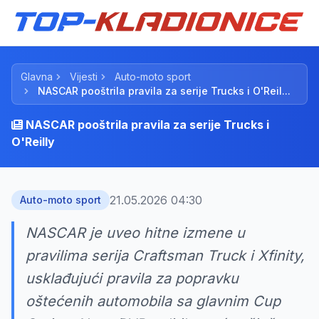
Glavna
Vijesti
Auto-moto sport
NASCAR pooštrila pravila za serije Trucks i O'Reil...
NASCAR pooštrila pravila za serije Trucks i
O'Reilly
21.05.2026 04:30
Auto-moto sport
NASCAR je uveo hitne izmene u
pravilima serija Craftsman Truck i Xfinity,
usklađujući pravila za popravku
oštećenih automobila sa glavnim Cup