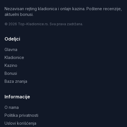
Nezavisan rejting kladionica i onlajn kazina. Poštene recenzije,
aktuelni bonusi.
© 2026 Top-Kladionice.rs. Sva prava zadržana.
Odeljci
Glavna
Kladionice
Kazino
Bonusi
Baza znanja
Informacije
O nama
Politika privatnosti
Uslovi korišćenja