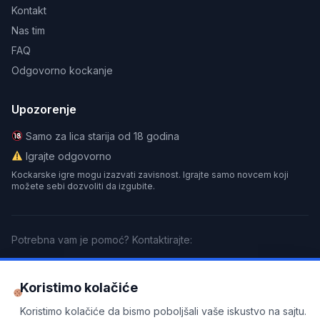
Kontakt
Nas tim
FAQ
Odgovorno kockanje
Upozorenje
Samo za lica starija od 18 godina
Igrajte odgovorno
Kockarske igre mogu izazvati zavisnost. Igrajte samo novcem koji
možete sebi dozvoliti da izgubite.
Potrebna vam je pomoć? Kontaktirajte:
GamCare
BeGambleAware
Gamblers Anonymous
Koristimo kolačiće
Partnersko obaveštenje
: Ovaj sajt sadrži partnerske linkove. Kada se
Koristimo kolačiće da bismo poboljšali vaše iskustvo na sajtu.