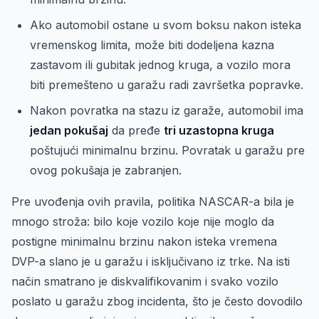
Ako automobil ostane u svom boksu nakon isteka
vremenskog limita, može biti dodeljena kazna
zastavom ili gubitak jednog kruga, a vozilo mora
biti premešteno u garažu radi završetka popravke.
Nakon povratka na stazu iz garaže, automobil ima
jedan pokušaj
da pređe
tri uzastopna kruga
poštujući minimalnu brzinu. Povratak u garažu pre
ovog pokušaja je zabranjen.
Pre uvođenja ovih pravila, politika NASCAR-a bila je
mnogo stroža: bilo koje vozilo koje nije moglo da
postigne minimalnu brzinu nakon isteka vremena
DVP-a slano je u garažu i isključivano iz trke. Na isti
način smatrano je diskvalifikovanim i svako vozilo
poslato u garažu zbog incidenta, što je često dovodilo