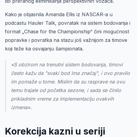
do preranog eliminisanja perspektivnih vozača.
Kako je objasnila Amanda Ellis iz NASCAR-a u
podcastu Hauler Talk, povratak na sistem bodovanja i
format „Chase for the Championship“ čini mogućnost
popravke i povratka na stazu još važnijom za timove
koji teže ka osvajanju šampionata.
«S obzirom na trenutni sistem bodovanja, timovi
često kažu da "svaki bod ima značaj", i ovo pravilo
im pomaže u tome. Mislim da su rasprave na ovu
temu trajale od početka sezone, i sada se činilo
prikladnim vreme za implementaciju ovakvih
izmena».
Korekcija kazni u seriji