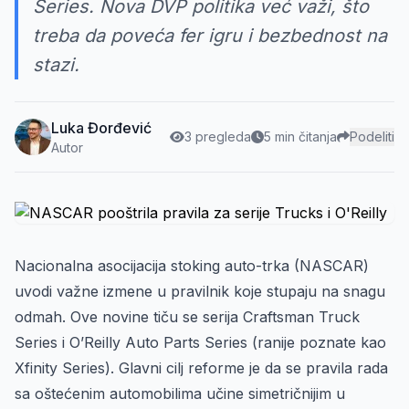
Series. Nova DVP politika već važi, što
treba da poveća fer igru i bezbednost na
stazi.
Luka Đorđević
3 pregleda
5 min čitanja
Podeliti
Autor
Nacionalna asocijacija stoking auto-trka (NASCAR)
uvodi važne izmene u pravilnik koje stupaju na snagu
odmah. Ove novine tiču se serija Craftsman Truck
Series i O’Reilly Auto Parts Series (ranije poznate kao
Xfinity Series). Glavni cilj reforme je da se pravila rada
sa oštećenim automobilima učine simetričnijim u