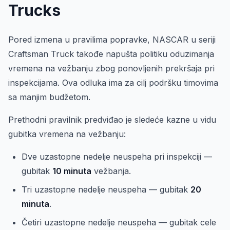
Trucks
Pored izmena u pravilima popravke, NASCAR u seriji
Craftsman Truck takođe napušta politiku oduzimanja
vremena na vežbanju zbog ponovljenih prekršaja pri
inspekcijama. Ova odluka ima za cilj podršku timovima
sa manjim budžetom.
Prethodni pravilnik predviđao je sledeće kazne u vidu
gubitka vremena na vežbanju:
Dve uzastopne nedelje neuspeha pri inspekciji —
gubitak
10 minuta
vežbanja.
Tri uzastopne nedelje neuspeha — gubitak
20
minuta
.
Četiri uzastopne nedelje neuspeha — gubitak cele