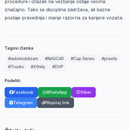
procedure i izlazak na vežbanje ostaje veoma
značajno. Tako se disciplina zadržava, ali kazna
postaje pravednija i manje razorna za karijere vozača.
Tagovi članka
#automobilizam
#NASCAR
#Cup Series
#pravila
#Trucks
#Xfinity
#DVP
Podeliti:
Facebook
WhatsApp
Viber
Telegram
Kopiraj link