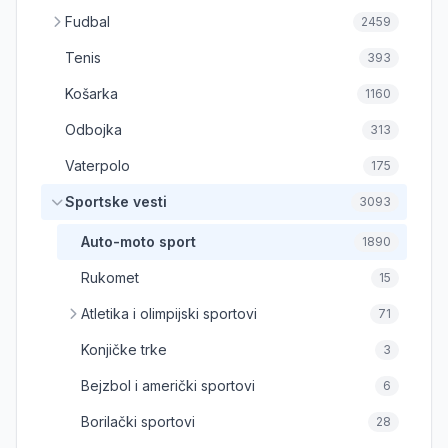
Fudbal
2459
Tenis
393
Košarka
1160
Odbojka
313
Vaterpolo
175
Sportske vesti
3093
Auto-moto sport
1890
Rukomet
15
Atletika i olimpijski sportovi
71
Konjičke trke
3
Bejzbol i američki sportovi
6
Borilački sportovi
28