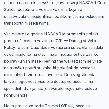
odnosu na ona koja važe u glavnoj seriji NASCAR Cup
Series, posebno u vezi sa vozilima koja su
učestvovala u incidentima i politikom prema oštećenim
transportnim sredstvima.
Već od prošle godine NASCAR je promenila politiku
prema oštećenim vozilima (DVP — Damaged Vehicle
Policy) u seriji Cup. Sada vozači čija su vozila stradala
usled incidenta na stazi imaju mogućnost da završe
popravku van staze (behind the wall) i zatim se vrate
na trkačku površinu kako bi pokušali da postignu
minimalnu brzinu i nastave trku. Do ovog vikenda
takve mogućnosti nisu bile dostupne učesnicima
sporednih divizija, što je stvaralo nejednake uslove
konkurencije.
Nova pravila za serije Trucks i O’Reilly sada su