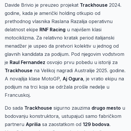
Davide Brivio je preuzeo projekat
Trackhouse
2024.
godine, kada je američki holding otkupio od
prethodnog vlasnika Raslana Razalija operativnu
delatnost ekipe
RNF Racing
u najvišem klasi
motociklizma. Za relativno kratak period italijanski
menadžer je uspeo da pretvori kolektiv u jednog od
glavnih kandidata za podijum. Pod njegovim vođstvom
je
Raul Fernandez
osvojio prvu pobedu u istoriji za
Trackhouse
na Velikoj nagradi Australije 2025. godine.
A novajlija klase MotoGP,
Aj Ogura
, je vratio ekipu na
podijum na trci koja se održala prošle nedelje u
Francuskoj.
Do sada
Trackhouse
sigurno zauzima
drugo mesto
u
bodovanju konstruktora, ustupajući samo fabričkom
partneru
Aprilia
sa zaostatkom od
129 bodova
.