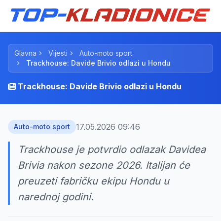
Glavna
Vijesti
Auto-moto sport
Trackhouse: Davide Brivio odlazi u Hondu
Trackhouse: Davide Brivio odlazi u Hondu
17.05.2026 09:46
Auto-moto sport
Trackhouse je potvrdio odlazak Davidea
Brivia nakon sezone 2026. Italijan će
preuzeti fabričku ekipu Hondu u
narednoj godini.