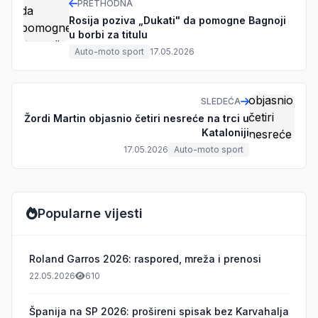
PRETHODNA
Rosija poziva „Dukati" da pomogne Bagnoji
u borbi za titulu
Auto-moto sport
17.05.2026
SLEDEĆA
Žordi Martin objasnio četiri nesreće na trci u
Kataloniji
17.05.2026
Auto-moto sport
Popularne vijesti
Roland Garros 2026: raspored, mreža i prenosi
22.05.2026
610
Španija na SP 2026: prošireni spisak bez Karvahalja