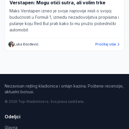
Verstapen: Mogu otići sutra, ali volim trke
Maks Verstapen izneo je svoje najnovije misli o svojoj
budućnosti u Formuli 1, između nezadovoljstva propisima i
putanje koju Red Bul prati kako bi mu pružio pobednički
automobil.
Luka Đorđević
Pročitaj više
Nezavisan rejting kladionica i onlajn kazina. Poštene recenzije,
aktuelni bonusi.
© 2026 Top-Kladionice.rs. Sva prava zadržana.
Odeljci
Glavna