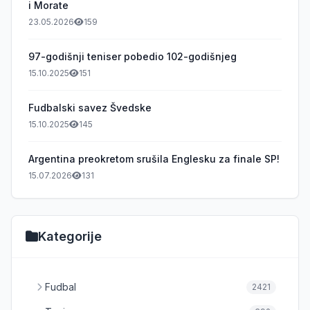
i Morate
23.05.2026
159
97-godišnji teniser pobedio 102-godišnjeg
15.10.2025
151
Fudbalski savez Švedske
15.10.2025
145
Argentina preokretom srušila Englesku za finale SP!
15.07.2026
131
Kategorije
Fudbal
2421