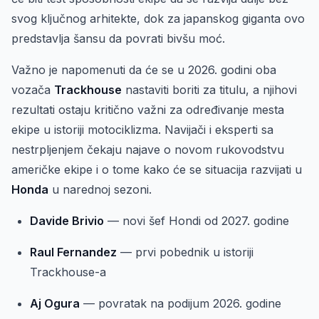
svog ključnog arhitekte, dok za japanskog giganta ovo
predstavlja šansu da povrati bivšu moć.
Važno je napomenuti da će se u 2026. godini oba
vozača
Trackhouse
nastaviti boriti za titulu, a njihovi
rezultati ostaju kritično važni za određivanje mesta
ekipe u istoriji motociklizma. Navijači i eksperti sa
nestrpljenjem čekaju najave o novom rukovodstvu
američke ekipe i o tome kako će se situacija razvijati u
Honda
u narednoj sezoni.
Davide Brivio
— novi šef Hondi od 2027. godine
Raul Fernandez
— prvi pobednik u istoriji
Trackhouse-a
Aj Ogura
— povratak na podijum 2026. godine