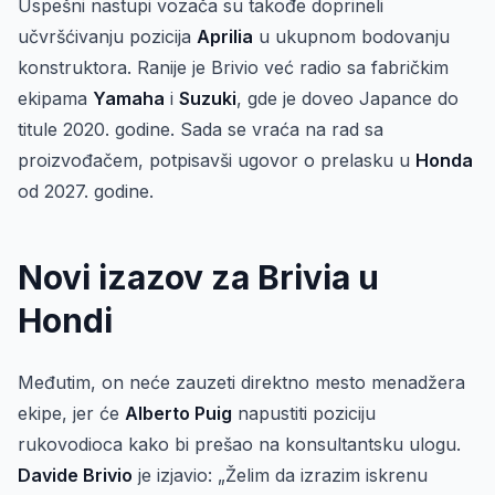
Uspešni nastupi vozača su takođe doprineli
učvršćivanju pozicija
Aprilia
u ukupnom bodovanju
konstruktora. Ranije je Brivio već radio sa fabričkim
ekipama
Yamaha
i
Suzuki
, gde je doveo Japance do
titule 2020. godine. Sada se vraća na rad sa
proizvođačem, potpisavši ugovor o prelasku u
Honda
od 2027. godine.
Novi izazov za Brivia u
Hondi
Međutim, on neće zauzeti direktno mesto menadžera
ekipe, jer će
Alberto Puig
napustiti poziciju
rukovodioca kako bi prešao na konsultantsku ulogu.
Davide Brivio
je izjavio: „Želim da izrazim iskrenu