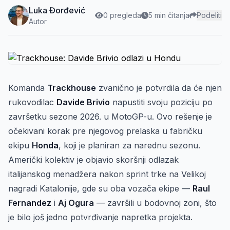
Luka Đorđević
0 pregleda
5 min čitanja
Podeliti
Autor
Komanda
Trackhouse
zvanično je potvrdila da će njen
rukovodilac
Davide Brivio
napustiti svoju poziciju po
završetku sezone 2026. u MotoGP-u. Ovo rešenje je
očekivani korak pre njegovog prelaska u fabričku
ekipu
Honda
, koji je planiran za narednu sezonu.
Američki kolektiv je objavio skoršnji odlazak
italijanskog menadžera nakon sprint trke na Velikoj
nagradi Katalonije, gde su oba vozača ekipe —
Raul
Fernandez
i
Aj Ogura
— završili u bodovnoj zoni, što
je bilo još jedno potvrđivanje napretka projekta.