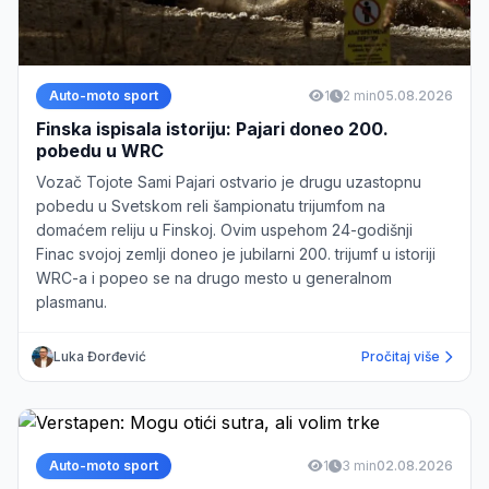
Auto-moto sport
1
2 min
05.08.2026
Finska ispisala istoriju: Pajari doneo 200.
pobedu u WRC
Vozač Tojote Sami Pajari ostvario je drugu uzastopnu
pobedu u Svetskom reli šampionatu trijumfom na
domaćem reliju u Finskoj. Ovim uspehom 24-godišnji
Finac svojoj zemlji doneo je jubilarni 200. trijumf u istoriji
WRC-a i popeo se na drugo mesto u generalnom
plasmanu.
Luka Đorđević
Pročitaj više
Auto-moto sport
1
3 min
02.08.2026