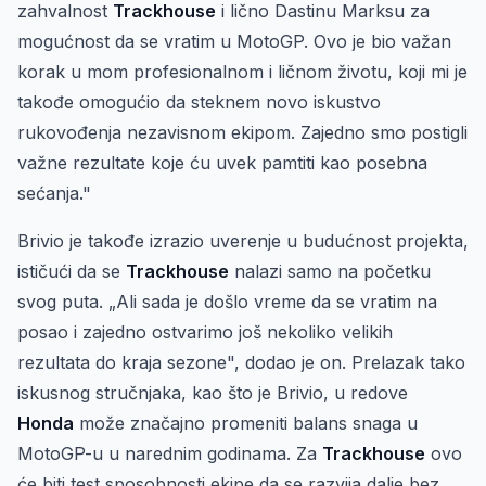
zahvalnost
Trackhouse
i lično Dastinu Marksu za
mogućnost da se vratim u MotoGP. Ovo je bio važan
korak u mom profesionalnom i ličnom životu, koji mi je
takođe omogućio da steknem novo iskustvo
rukovođenja nezavisnom ekipom. Zajedno smo postigli
važne rezultate koje ću uvek pamtiti kao posebna
sećanja."
Brivio je takođe izrazio uverenje u budućnost projekta,
ističući da se
Trackhouse
nalazi samo na početku
svog puta. „Ali sada je došlo vreme da se vratim na
posao i zajedno ostvarimo još nekoliko velikih
rezultata do kraja sezone", dodao je on. Prelazak tako
iskusnog stručnjaka, kao što je Brivio, u redove
Honda
može značajno promeniti balans snaga u
MotoGP-u u narednim godinama. Za
Trackhouse
ovo
će biti test sposobnosti ekipe da se razvija dalje bez