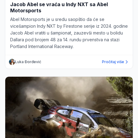
Jacob Abel se vraća u Indy NXT sa Abel
Motorsports
Abel Motorsports je u sredu saopštio da će se
vicešampion Indy NXT by Firestone serije iz 2024. godine
Jacob Abel vratiti u šampionat, zauzevši mesto u bolidu
Dallara pod brojem 48 za 14. rundu prvenstva na stazi
Portland International Raceway.
Luka Đorđević
Pročitaj više