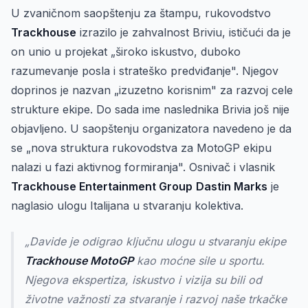
U zvaničnom saopštenju za štampu, rukovodstvo
Trackhouse
izrazilo je zahvalnost Briviu, ističući da je
on unio u projekat „široko iskustvo, duboko
razumevanje posla i strateško predviđanje". Njegov
doprinos je nazvan „izuzetno korisnim" za razvoj cele
strukture ekipe. Do sada ime naslednika Brivia još nije
objavljeno. U saopštenju organizatora navedeno je da
se „nova struktura rukovodstva za MotoGP ekipu
nalazi u fazi aktivnog formiranja". Osnivač i vlasnik
Trackhouse Entertainment Group
Dastin Marks
je
naglasio ulogu Italijana u stvaranju kolektiva.
„Davide je odigrao ključnu ulogu u stvaranju ekipe
Trackhouse MotoGP
kao moćne sile u sportu.
Njegova ekspertiza, iskustvo i vizija su bili od
životne važnosti za stvaranje i razvoj naše trkačke