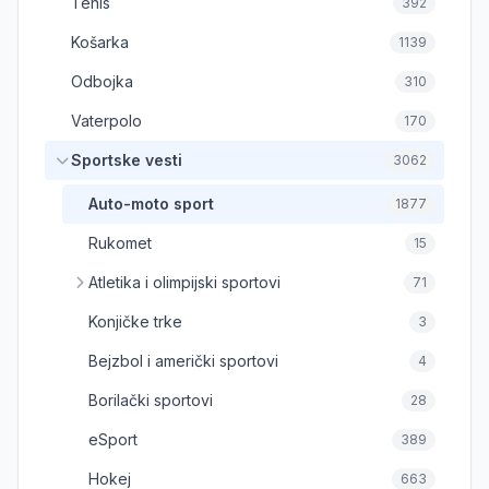
Tenis
392
Košarka
1139
Odbojka
310
Vaterpolo
170
Sportske vesti
3062
Auto-moto sport
1877
Rukomet
15
Atletika i olimpijski sportovi
71
Konjičke trke
3
Bejzbol i američki sportovi
4
Borilački sportovi
28
eSport
389
Hokej
663