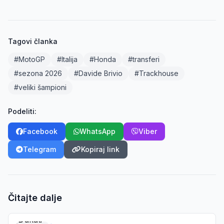
Tagovi članka
#MotoGP
#Italija
#Honda
#transferi
#sezona 2026
#Davide Brivio
#Trackhouse
#veliki šampioni
Podeliti:
Facebook
WhatsApp
Viber
Telegram
Kopiraj link
Čitajte dalje