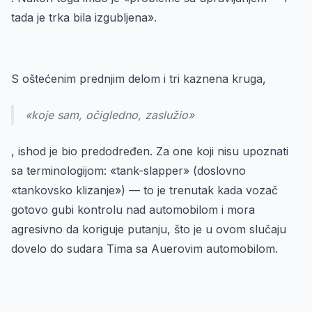
tada je trka bila izgubljena».
S oštećenim prednjim delom i tri kaznena kruga,
«koje sam, očigledno, zaslužio»
, ishod je bio predodređen. Za one koji nisu upoznati
sa terminologijom: «tank-slapper» (doslovno
«tankovsko klizanje») — to je trenutak kada vozač
gotovo gubi kontrolu nad automobilom i mora
agresivno da koriguje putanju, što je u ovom slučaju
dovelo do sudara Tima sa Auerovim automobilom.