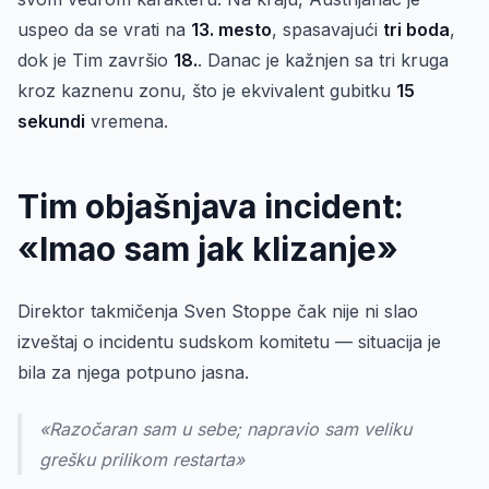
uspeo da se vrati na
13. mesto
, spasavajući
tri boda
,
dok je Tim završio
18.
. Danac je kažnjen sa tri kruga
kroz kaznenu zonu, što je ekvivalent gubitku
15
sekundi
vremena.
Tim objašnjava incident:
«Imao sam jak klizanje»
Direktor takmičenja Sven Stoppe čak nije ni slao
izveštaj o incidentu sudskom komitetu — situacija je
bila za njega potpuno jasna.
«Razočaran sam u sebe; napravio sam veliku
grešku prilikom restarta»