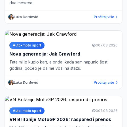
dva meseca.
Luka Đorđević
Pročitaj više
Auto-moto sport
0
07.08.2026
Nova generacija: Jak Crawford
Tata mi je kupio kart, a onda, kada sam napunio šest
godina, počeo je da me vozi na stazu.
Luka Đorđević
Pročitaj više
Auto-moto sport
0
07.08.2026
VN Britanije MotoGP 2026: raspored i prenos