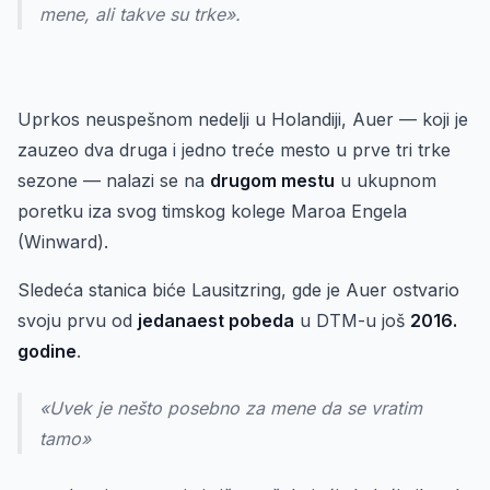
mene, ali takve su trke».
Uprkos neuspešnom nedelji u Holandiji, Auer — koji je
zauzeo dva druga i jedno treće mesto u prve tri trke
sezone — nalazi se na
drugom mestu
u ukupnom
poretku iza svog timskog kolege Maroa Engela
(Winward).
Sledeća stanica biće Lausitzring, gde je Auer ostvario
svoju prvu od
jedanaest pobeda
u DTM-u još
2016.
godine
.
«Uvek je nešto posebno za mene da se vratim
tamo»