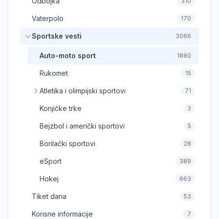
Odbojka
310
Vaterpolo
170
Sportske vesti
3066
Auto-moto sport
1880
Rukomet
15
Atletika i olimpijski sportovi
71
Konjičke trke
3
Bejzbol i američki sportovi
5
Borilački sportovi
28
eSport
389
Hokej
663
Tiket dana
53
Korisne informacije
7