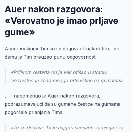
Auer nakon razgovora:
«Verovatno je imao prljave
gume»
Auer i «Viking» Tim su se dogovorili nakon trke, pri
čemu je Tim preuzeo punu odgovornost.
«Prilikom restarta on je već otišao u stranu.
Verovatno je imao mnogo prljavštine na gumama»
, — napomenuo je Auer nakon razgovora,
podrazumevajući da su gumene čestice na gumama
pogoršale prianjanje Tima.
«To se dešava. To je najgori scenario za njega i za