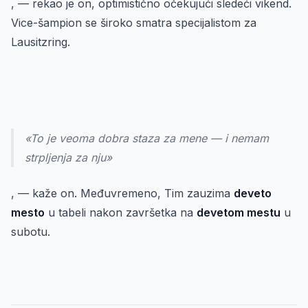
, — rekao je on, optimistično očekujući sledeći vikend.
Vice-šampion se široko smatra specijalistom za
Lausitzring.
«To je veoma dobra staza za mene — i nemam
strpljenja za nju»
, — kaže on. Međuvremeno, Tim zauzima
deveto
mesto
u tabeli nakon završetka na
devetom mestu
u
subotu.