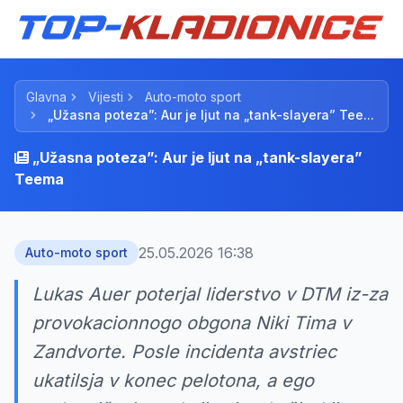
Glavna
Vijesti
Auto-moto sport
„Užasna poteza”: Aur je ljut na „tank-slayera” Tee...
„Užasna poteza”: Aur je ljut na „tank-slayera”
Teema
25.05.2026 16:38
Auto-moto sport
Lukas Auer poterjal liderstvo v DTM iz-za
provokacionnogo obgona Niki Tima v
Zandvorte. Posle incidenta avstriec
ukatilsja v konec pelotona, a ego