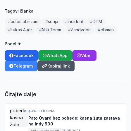
Tagovi članka
#automobilizam
#serija
#incident
#DTM
#Lukas Auer
#Niki Teem
#Zandvoort
#obman
Podeliti:
Facebook
WhatsApp
Viber
Telegram
Kopiraj link
Čitajte dalje
PRETHODNA
Pato Ovard bez pobede: kasna žuta zastava
na Indy 500
Auto-moto sport
25.05.2026