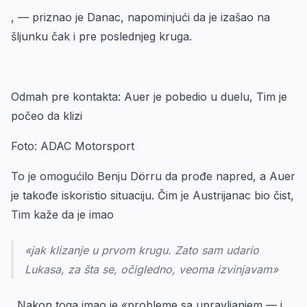
, — priznao je Danac, napominjući da je izašao na
šljunku čak i pre poslednjeg kruga.
Odmah pre kontakta: Auer je pobedio u duelu, Tim je
počeo da klizi
Foto: ADAC Motorsport
To je omogućilo Benju Dörru da prođe napred, a Auer
je takođe iskoristio situaciju. Čim je Austrijanac bio čist,
Tim kaže da je imao
«jak klizanje u prvom krugu. Zato sam udario
Lukasa, za šta se, očigledno, veoma izvinjavam»
. Nakon toga imao je «probleme sa upravljanjem — i