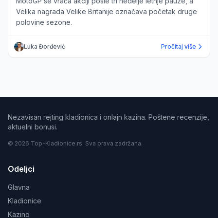
MotoGP se vraća akciji posle tri nedelje letnje pauze, a
Velika nagrada Velike Britanije označava početak druge
polovine sezone.
Luka Đorđević
Pročitaj više
Nezavisan rejting kladionica i onlajn kazina. Poštene recenzije,
aktuelni bonusi.
© 2026 Top-Kladionice.rs. Sva prava zadržana.
Odeljci
Glavna
Kladionice
Kazino