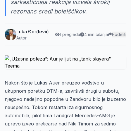
sarkastičnaja reakcija vizvala širokij
rezonans sredi bolelščikov.
Luka Đorđević
1 pregleda
4 min čitanja
Podeliti
Autor
Nakon što je Lukas Auer preuzeo vođstvo u
ukupnom poretku DTM-a, završivši drugi u subotu,
njegovo nedeljno popodne u Zandvoru bilo je izuzetno
neuspešno. Tokom restarta iza sigurnosnog
automobila, pilot tima Landgraf Mercedes-AMG je
upravo izveo preticanje nad Niki Timom za sedmo