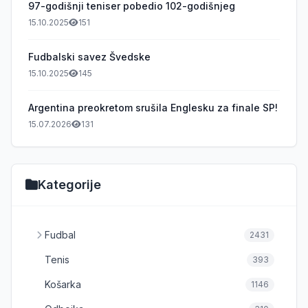
97-godišnji teniser pobedio 102-godišnjeg
15.10.2025
151
Fudbalski savez Švedske
15.10.2025
145
Argentina preokretom srušila Englesku za finale SP!
15.07.2026
131
Kategorije
Fudbal
2431
Tenis
393
Košarka
1146