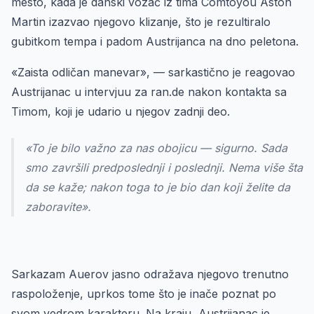
mesto, kada je danski vozač iz tima Comtoyou Aston
Martin izazvao njegovo klizanje, što je rezultiralo
gubitkom tempa i padom Austrijanca na dno peletona.
«Zaista odličan manevar», — sarkastično je reagovao
Austrijanac u intervjuu za ran.de nakon kontakta sa
Timom, koji je udario u njegov zadnji deo.
«To je bilo važno za nas obojicu — sigurno. Sada
smo završili predposlednji i poslednji. Nema više šta
da se kaže; nakon toga to je bio dan koji želite da
zaboravite».
Sarkazam Auerov jasno odražava njegovo trenutno
raspoloženje, uprkos tome što je inače poznat po
svom vedrom karakteru. Na kraju, Austrijanac je