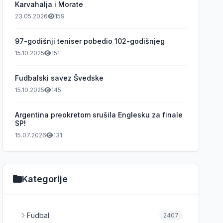
Karvahalja i Morate
23.05.2026
159
97-godišnji teniser pobedio 102-godišnjeg
15.10.2025
151
Fudbalski savez Švedske
15.10.2025
145
Argentina preokretom srušila Englesku za finale
SP!
15.07.2026
131
Kategorije
Fudbal
2407