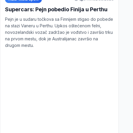
Supercars: Pejn pobedio Finija u Perthu
Pejn je u sudaru točkova sa Finnijem stigao do pobede
na stazi Vaneru u Perthu. Upkos oštećenom felni,
novozelandski vozač zadržao je vođstvo i završio trku
na prvom mestu, dok je Australijanac završio na
drugom mestu.