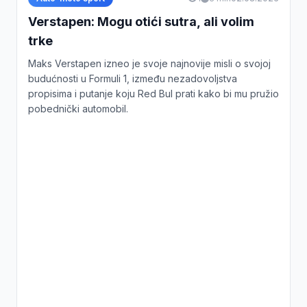
Verstapen: Mogu otići sutra, ali volim
trke
Maks Verstapen izneo je svoje najnovije misli o svojoj
budućnosti u Formuli 1, između nezadovoljstva
propisima i putanje koju Red Bul prati kako bi mu pružio
pobednički automobil.