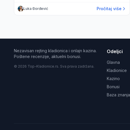
Pročitaj više
Luka Đorđević
Nezavisan rejting kladionica i onlajn kazina.
Odeljci
Poštene recenzije, aktuelni bonusi.
Glavna
© 2026 Top-Kladionice.rs. Sva prava zadržana.
Kladionice
Kazino
Bonusi
Baza znanja