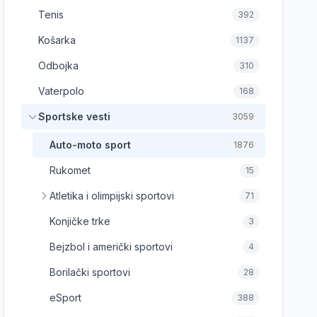
Tenis
392
Košarka
1137
Odbojka
310
Vaterpolo
168
Sportske vesti
3059
Auto-moto sport
1876
Rukomet
15
Atletika i olimpijski sportovi
71
Konjičke trke
3
Bejzbol i američki sportovi
4
Borilački sportovi
28
eSport
388