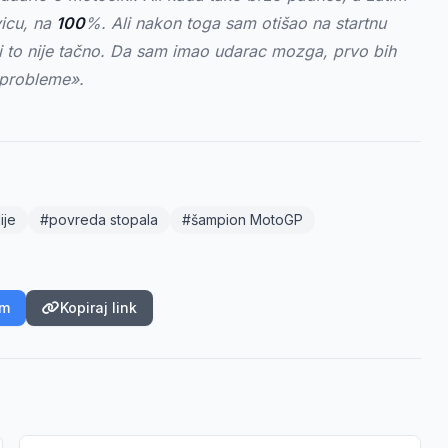
icu, na
100
%. Ali nakon toga sam otišao na startnu
li to nije tačno. Da sam imao udarac mozga, prvo bih
e probleme».
ije
#povreda stopala
#šampion MotoGP
am
Kopiraj link