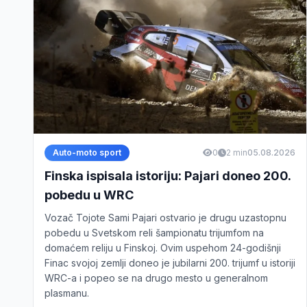
Auto-moto sport
0
2 min
05.08.2026
Finska ispisala istoriju: Pajari doneo 200.
pobedu u WRC
Vozač Tojote Sami Pajari ostvario je drugu uzastopnu
pobedu u Svetskom reli šampionatu trijumfom na
domaćem reliju u Finskoj. Ovim uspehom 24-godišnji
Finac svojoj zemlji doneo je jubilarni 200. trijumf u istoriji
WRC-a i popeo se na drugo mesto u generalnom
plasmanu.