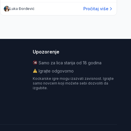
Pročitaj više
Luka Đorđević
Upozorenje
Samo za lica starija od 18 godina
Igrajte odgovorno
Kockarske igre mogu izazvati zavisnost. Igrajte
samo novcem koji možete sebi dozvoliti da
izgubite.