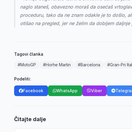
naglo staneš, obavezno moraš da osećaš vrtoglav
proceduru, tako da ne znam odakle je to došlo, a
otišao na pregled, jer ne želim da dobijem daljnj
Tagovi članka
#MotoGP
#Horhe Martin
#Barcelona
#Gran-Pri Ital
Podeliti:
Facebook
WhatsApp
Viber
Telegr
Čitajte dalje