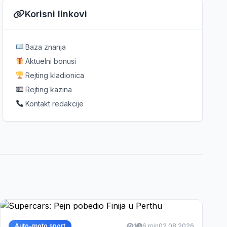
Korisni linkovi
Baza znanja
Aktuelni bonusi
Rejting kladionica
Rejting kazina
Kontakt redakcije
Auto-moto sport
1
6 min
02.08.2026