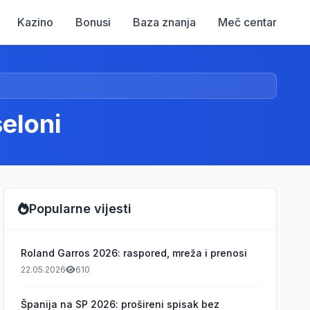
Kazino
Bonusi
Baza znanja
Meč centar
eloni
Popularne vijesti
Roland Garros 2026: raspored, mreža i prenosi
22.05.2026
610
Španija na SP 2026: prošireni spisak bez