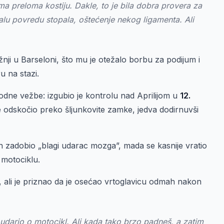
 preloma kostiju. Dakle, to je bila dobra provera za
alu povredu stopala, oštećenje nekog ligamenta. Ali
nji u Barseloni, što mu je otežalo borbu za podijum i
u na stazi.
odne vežbe: izgubio je kontrolu nad Aprilijom u
12.
 je odskočio preko šljunkovite zamke, jedva dodirnuvši
n zadobio „blagi udarac mozga”, mada se kasnije vratio
 motociklu.
, ali je priznao da je osećao vrtoglavicu odmah nakon
o udario o motocikl. Ali kada tako brzo padneš, a zatim