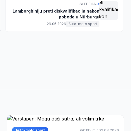
SLEDEĆA
Lamborghiniju preti diskvalifikacija nakon
pobede u Nürburgu
29.05.2026
Auto-moto sport
Auto-moto sport
1
3 min
02.08.2026