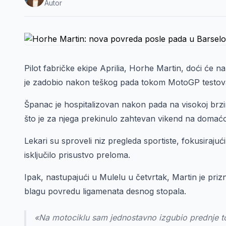
Autor
Pilot fabričke ekipe Aprilia, Horhe Martin, doći će na
je zadobio nakon teškog pada tokom MotoGP testova
Španac je hospitalizovan nakon pada na visokoj brzi
što je za njega prekinulo zahtevan vikend na domaćoj
Lekari su sproveli niz pregleda sportiste, fokusirajući
isključilo prisustvo preloma.
Ipak, nastupajući u Mulelu u četvrtak, Martin je priz
blagu povredu ligamenata desnog stopala.
«Na motociklu sam jednostavno izgubio prednje t