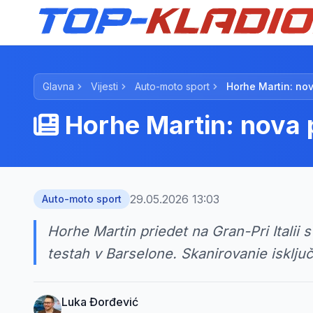
Glavna
Vijesti
Auto-moto sport
Horhe Martin: no
Horhe Martin: nova 
29.05.2026 13:03
Auto-moto sport
Horhe Martin priedet na Gran-Pri Italii s
testah v Barselone. Skanirovanie isključ
Luka Đorđević