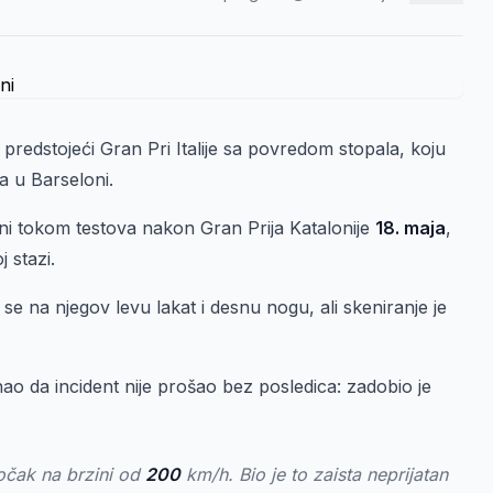
 predstojeći Gran Pri Italije sa povredom stopala, koju
 u Barseloni.
ni tokom testova nakon Gran Prija Katalonije
18. maja
,
 stazi.
 se na njegov levu lakat i desnu nogu, ali skeniranje je
nao da incident nije prošao bez posledica: zadobio je
očak na brzini od
200
km/h. Bio je to zaista neprijatan