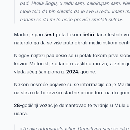
pad. Hvala Bogu, u redu sam, celokupan sam. Nema
moje telo da bih shvatio da je sve u redu. Imam m
nadam se da mi to neće previše smetati sutra».
Martin je pao
šest
puta tokom
četiri
dana testnih vož
nateralo ga da se više puta obrati medicinskom centr
Njegov najteži pad desio se u petak tokom prve slob
krivini. Motocikl je udario u zaštitnu mrežu, a zatim
vladajućeg šampiona iz
2024.
godine.
Nakon nesreće pojavile su se informacije da je Marti
na stazu da bi završio startne procedure na drugom
28
-godišnji vozač je demantovao te tvrdnje u Mulelu
udara.
«To nije odgovaralo istini. Definitivno sam se jak