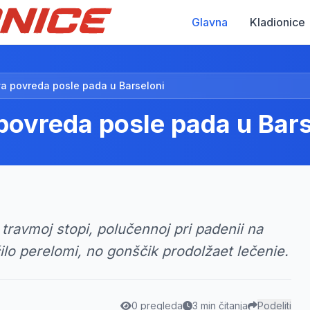
Glavna
Kladionice
va povreda posle pada u Barseloni
povreda posle pada u Bars
 travmoj stopi, polučennoj pri padenii na
ilo perelomi, no gonščik prodolžaet lečenie.
0 pregleda
3 min čitanja
Podeliti