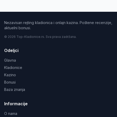
Nezavisan rejting kladionica i onlajn kazina. Poštene recenzije,
aktuelni bonusi.
© 2026 Top-Kladionice.rs. Sva prava zadržana.
Odeljci
Glavna
Kladionice
Kazino
Bonusi
Baza znanja
Informacije
O nama