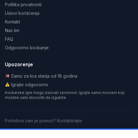
Politika privatnosti
Uslovi korišćenja
Kontakt
Nas tim
FAQ
Odgovorno kockanje
Upozorenje
Samo za lica starija od 18 godina
Igrajte odgovorno
Kockarske igre mogu izazvati zavisnost. Igrajte samo novcem koji
možete sebi dozvoliti da izgubite.
Potrebna vam je pomoć? Kontaktirajte:
GamCare
BeGambleAware
Gamblers Anonymous