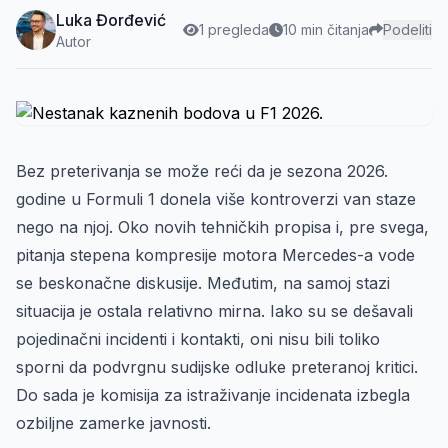
Luka Đorđević
1 pregleda
10 min čitanja
Podeliti
Autor
Bez preterivanja se može reći da je sezona 2026.
godine u Formuli 1 donela više kontroverzi van staze
nego na njoj. Oko novih tehničkih propisa i, pre svega,
pitanja stepena kompresije motora Mercedes-a vode
se beskonačne diskusije. Međutim, na samoj stazi
situacija je ostala relativno mirna. Iako su se dešavali
pojedinačni incidenti i kontakti, oni nisu bili toliko
sporni da podvrgnu sudijske odluke preteranoj kritici.
Do sada je komisija za istraživanje incidenata izbegla
ozbiljne zamerke javnosti.