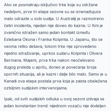
Ako se posmatraju isključivo trke koje su održane
nedeljom, prve tri etape sezone su se iznenađujuće
malo odrazile u sobi sudija. U Australiji je razmotreno
četiri incidenta, nijedan nije doveo do kazne. U Kini je
zvanično istražen samo jedan kontakt između
Estebana Okona i Franka Kolpinta. U Japanu, što se
veoma retko dešava, tokom trke nije sprovedeno
nijedno istraživanje, uprkos sudaru Kolpinta i Olivera
Bermana. Majami, prva trka nakon neočekivano
dugog prekida u aprilu, doneo je povećanje broja
spornih situacija, ali je kazni i dalje bilo malo. Samo je u
Kanadi ova etapa postala prva koja je zaista obeležena
ozbiljnim sudijskim intervencijama.
Ipak, od svih sudijskih odluka u ovoj sezoni izdvaja se
jedan konstantan trend: nijednom vozaču nije dodeljen