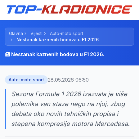
Glavna
Vijesti
Auto-moto sport
Nestanak kaznenih bodova u F1 2026.
Nestanak kaznenih bodova u F1 2026.
28.05.2026 06:50
Auto-moto sport
Sezona Formule 1 2026 izazvala je više
polemika van staze nego na njoj, zbog
debata oko novih tehničkih propisa i
stepena kompresije motora Mercedesa.