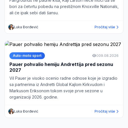
Fairgrounds ne padne kiša, Kajl Larson neće moći da se
bori za četvrtu pobedu na prestižnom Knoxville Nationals,
ali će ipak sebi dati šansu.
Luka Đorđević
Pročitaj više
Auto-moto sport
0
09.08.2026
Pauer pohvalio hemiju Andrettija pred sezonu
2027
Vil Pauer je visoko ocenio radne odnose koje je izgradio
sa partnerima iz Andretti Global Kajlom Kirkvudom i
Markusom Eriksonom tokom svoje prve sezone u
organizaciji 2026. godine.
Luka Đorđević
Pročitaj više