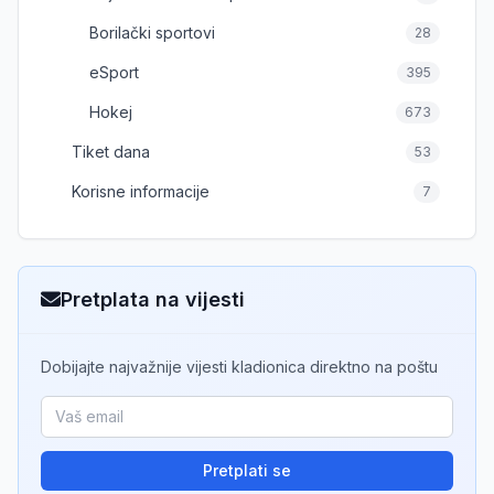
Borilački sportovi
28
eSport
395
Hokej
673
Tiket dana
53
Korisne informacije
7
Pretplata na vijesti
Dobijajte najvažnije vijesti kladionica direktno na poštu
Pretplati se