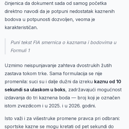
činjenica da dokument sada od samog početka
direktno navodi da je potpuni nedostatak kaznenih
bodova u potpunosti dozvoljen, veoma je
karakterističan.
Puni tekst FIA smernica o kaznama i bodovima u
Formuli 1
Uzmimo neispunjavanje zahteva dvostrukih žutih
zastava tokom trke. Sama formulacija se nije
promenila: suci su i dalje dužni da izreku
kaznu od 10
sekundi sa ulaskom u boks
, zadržavajući mogućnost
izdavanja do tri kaznena boda — broj koji je označen
istom zvezdicom i u 2025. i u 2026. godini.
Isto važi i za višestruke promene pravca pri odbrani:
sportske kazne se mogu kretati od pet sekundi do