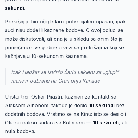
sekundi
.
Prekršaj je bio očigledan i potencijalno opasan, ipak
suci nisu dodelili kaznene bodove. O ovoj odluci se
može diskutovati, ali ona je u skladu sa onim što je
primećeno ove godine u vezi sa prekršajima koji se
kažnjavaju 10-sekundnim kaznama.
Izak Hadžar se izvinio Šarlu Lekleru za „glupi“
manevr odbrane na Gran priju Kanade
U istoj trci, Oskar Pijastri, kažnjen za kontakt sa
Aleksom Albonom, takođe je dobio
10 sekundi
bez
dodatnih bodova. Vratimo se na Kinu: isto se desilo i
Okonu nakon sudara sa Kolpinom —
10 sekundi
, ali
nula bodova.