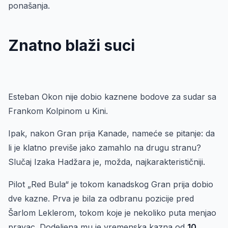
ponašanja.
Znatno blaži suci
Esteban Okon nije dobio kaznene bodove za sudar sa
Frankom Kolpinom u Kini.
Ipak, nakon Gran prija Kanade, nameće se pitanje: da
li je klatno previše jako zamahlo na drugu stranu?
Slučaj Izaka Hadžara je, možda, najkarakterističniji.
Pilot „Red Bula“ je tokom kanadskog Gran prija dobio
dve kazne. Prva je bila za odbranu pozicije pred
Šarlom Leklerom, tokom koje je nekoliko puta menjao
pravac. Dodeljena mu je vremenska kazna od
10