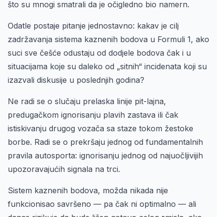
što su mnogi smatrali da je očigledno bio namern.
Odatle postaje pitanje jednostavno: kakav je cilj
zadržavanja sistema kaznenih bodova u Formuli 1, ako
suci sve češće odustaju od dodjele bodova čak i u
situacijama koje su daleko od „sitnih“ incidenata koji su
izazvali diskusije u poslednjih godina?
Ne radi se o slučaju prelaska linije pit-lajna,
predugačkom ignorisanju plavih zastava ili čak
istiskivanju drugog vozača sa staze tokom žestoke
borbe. Radi se o prekršaju jednog od fundamentalnih
pravila autosporta: ignorisanju jednog od najuočljivijih
upozoravajućih signala na trci.
Sistem kaznenih bodova, možda nikada nije
funkcionisao savršeno — pa čak ni optimalno — ali