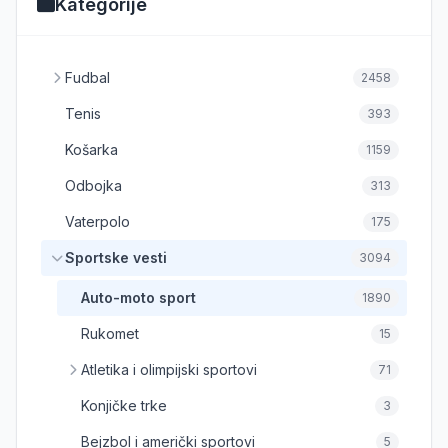
Kategorije
Fudbal
2458
Tenis
393
Košarka
1159
Odbojka
313
Vaterpolo
175
Sportske vesti
3094
Auto-moto sport
1890
Rukomet
15
Atletika i olimpijski sportovi
71
Konjičke trke
3
Bejzbol i američki sportovi
5