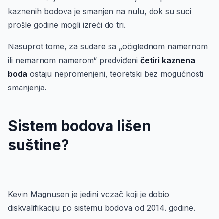
kaznenih bodova je smanjen na nulu, dok su suci
prošle godine mogli izreći do tri.
Nasuprot tome, za sudare sa „očiglednom namernom
ili nemarnom namerom“ predviđeni
četiri kaznena
boda
ostaju nepromenjeni, teoretski bez mogućnosti
smanjenja.
Sistem bodova lišen
suštine?
Kevin Magnusen je jedini vozač koji je dobio
diskvalifikaciju po sistemu bodova od 2014. godine.