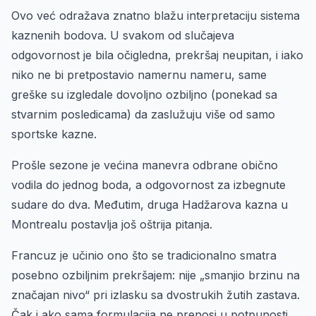
Ovo već odražava znatno blažu interpretaciju sistema
kaznenih bodova. U svakom od slučajeva
odgovornost je bila očigledna, prekršaj neupitan, i iako
niko ne bi pretpostavio namernu nameru, same
greške su izgledale dovoljno ozbiljno (ponekad sa
stvarnim posledicama) da zaslužuju više od samo
sportske kazne.
Prošle sezone je većina manevra odbrane obično
vodila do jednog boda, a odgovornost za izbegnute
sudare do dva. Međutim, druga Hadžarova kazna u
Montrealu postavlja još oštrija pitanja.
Francuz je učinio ono što se tradicionalno smatra
posebno ozbiljnim prekršajem: nije „smanjio brzinu na
značajan nivo“ pri izlasku sa dvostrukih žutih zastava.
Čak i ako sama formulacija ne prenosi u potpunosti