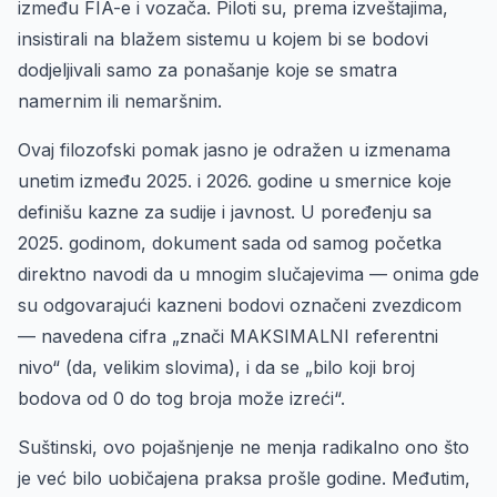
između FIA-e i vozača. Piloti su, prema izveštajima,
insistirali na blažem sistemu u kojem bi se bodovi
dodjeljivali samo za ponašanje koje se smatra
namernim ili nemaršnim.
Ovaj filozofski pomak jasno je odražen u izmenama
unetim između 2025. i 2026. godine u smernice koje
definišu kazne za sudije i javnost. U poređenju sa
2025. godinom, dokument sada od samog početka
direktno navodi da u mnogim slučajevima — onima gde
su odgovarajući kazneni bodovi označeni zvezdicom
— navedena cifra „znači MAKSIMALNI referentni
nivo“ (da, velikim slovima), i da se „bilo koji broj
bodova od 0 do tog broja može izreći“.
Suštinski, ovo pojašnjenje ne menja radikalno ono što
je već bilo uobičajena praksa prošle godine. Međutim,