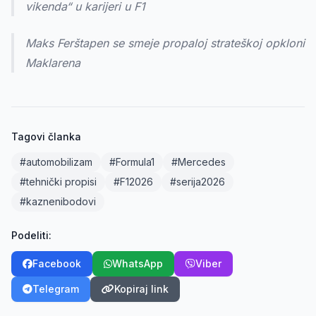
vikenda“ u karijeri u F1
Maks Ferštapen se smeje propaloj strateškoj opkloni
Maklarena
Tagovi članka
#automobilizam
#Formula1
#Mercedes
#tehnički propisi
#F12026
#serija2026
#kaznenibodovi
Podeliti:
Facebook
WhatsApp
Viber
Telegram
Kopiraj link