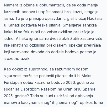
Namera izložena u dokumentaciji, da se doda manje
kaznenih bodova i uopšte smanji broj kazni, stoga je
jasna. To je u principu opravdan cilj, ali slučaj Hadžara
u Kanadi postavlja teška pitanja. Smanjenje sankcija
kako bi se fokusirali na zaista ozbiljne prekršaje je
jedno. Ali ako ignorisanje dvostrukih žutih zastava više
nije smatrano ozbiljnim prekršajem, spektar prekršaja
koji verovatno dovode do dodjele bodova postao je
izuzetno uzak.
Kao dokaz iz suprotnog, sa razumnom dozom
sigurnosti može se postaviti pitanje: da li bi Maks
Ferštapen dobio kaznene bodove 2026. godine za
sudar sa Džordžom Raselom na Gran priju Španije
2025. godine? Tada su suci uzdržali od opisivanja
manevra kao „namernog“ ili „nemarnog“, uprkos tome