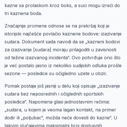
kazne sa prolaskom kroz boks, a suci mogu izreći do
tri kaznena boda.
Značajnije promene odnose se na prekršaj koji je
istorijski najčešće povlačio kaznene bodove: izazivanje
sudara. Dokument sada navodi da se „kazneni bodovi
za izazivanje [sudara] moraju prilagoditi u zavisnosti
od težine izazvanog incidenta“. Ovo potvrđuje ono što
je već postalo jasno iz nekoliko sudijskih odluka prošle
sezone — posledice su očigledno uzete u obzir.
Pomak postaje još jasniji u delu koji opisuje „izazivanje
sudara bez neposrednih i očiglednih sportskih
posledica“. Napomena glasi jednostavnim rečima:
„sudara, u kojem je veoma lagan kontakt, na primer
dodir ili „poljubac“, možda neće dovesti do kazne“. U
takvim slučajevima maksimalni broj dostupnih