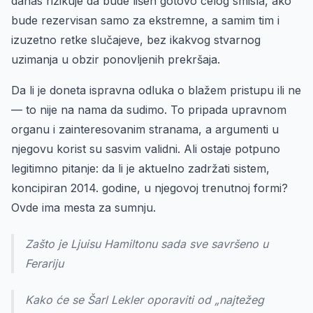
danas rizikuje da bude lišen gotovo celog smisla, ako
bude rezervisan samo za ekstremne, a samim tim i
izuzetno retke slučajeve, bez ikakvog stvarnog
uzimanja u obzir ponovljenih prekršaja.
Da li je doneta ispravna odluka o blažem pristupu ili ne
— to nije na nama da sudimo. To pripada upravnom
organu i zainteresovanim stranama, a argumenti u
njegovu korist su sasvim validni. Ali ostaje potpuno
legitimno pitanje: da li je aktuelno zadržati sistem,
koncipiran 2014. godine, u njegovoj trenutnoj formi?
Ovde ima mesta za sumnju.
Zašto je Ljuisu Hamiltonu sada sve savršeno u
Ferariju
Kako će se Šarl Lekler oporaviti od „najtežeg