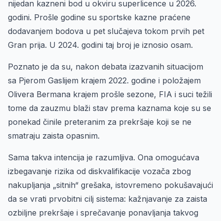
nijedan kazneni bod u okviru superlicence u 2026.
godini. Prošle godine su sportske kazne praćene
dodavanjem bodova u pet slučajeva tokom prvih pet
Gran prija. U 2024. godini taj broj je iznosio osam.
Poznato je da su, nakon debata izazvanih situacijom
sa Pjerom Gaslijem krajem 2022. godine i položajem
Olivera Bermana krajem prošle sezone, FIA i suci težili
tome da zauzmu blaži stav prema kaznama koje su se
ponekad činile preteranim za prekršaje koji se ne
smatraju zaista opasnim.
Sama takva intencija je razumljiva. Ona omogućava
izbegavanje rizika od diskvalifikacije vozača zbog
nakupljanja „sitnih“ grešaka, istovremeno pokušavajući
da se vrati prvobitni cilj sistema: kažnjavanje za zaista
ozbiljne prekršaje i sprečavanje ponavljanja takvog