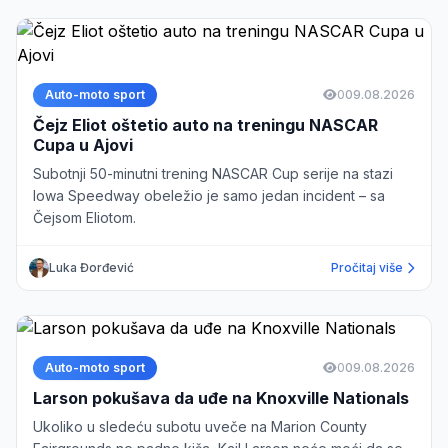
Auto-moto sport
0
09.08.2026
Čejz Eliot oštetio auto na treningu NASCAR
Cupa u Ajovi
Subotnji 50-minutni trening NASCAR Cup serije na stazi
Iowa Speedway obeležio je samo jedan incident – sa
Čejsom Eliotom.
Luka Đorđević
Pročitaj više
Auto-moto sport
0
09.08.2026
Larson pokušava da uđe na Knoxville Nationals
Ukoliko u sledeću subotu uveče na Marion County