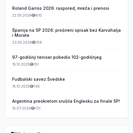
Roland Garros 2026: raspored, mreža i prenosi
22.05.2026
610
Španija na SP 2026: prošireni spisak bez Karvahalja
i Morate
23.05.2026
159
97-godišnji teniser pobedio 102-godišnjeg
15.10.2025
151
Fudbalski savez Švedske
15.10.2025
145
Argentina preokretom srušila Englesku za finale SP!
15.07.2026
131